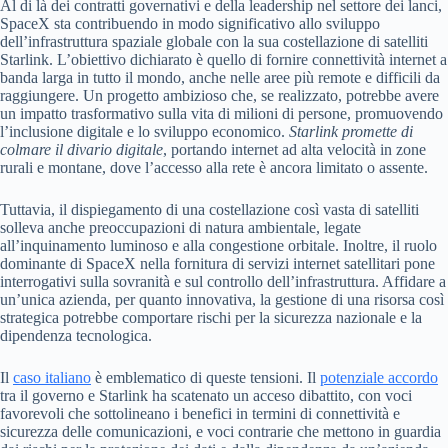
Al di là dei contratti governativi e della leadership nel settore dei lanci,
SpaceX sta contribuendo in modo significativo allo sviluppo
dell’infrastruttura spaziale globale con la sua costellazione di satelliti
Starlink. L’obiettivo dichiarato è quello di fornire connettività internet a
banda larga in tutto il mondo, anche nelle aree più remote e difficili da
raggiungere. Un progetto ambizioso che, se realizzato, potrebbe avere
un impatto trasformativo sulla vita di milioni di persone, promuovendo
l’inclusione digitale e lo sviluppo economico.
Starlink promette di
colmare il divario digitale
, portando internet ad alta velocità in zone
rurali e montane, dove l’accesso alla rete è ancora limitato o assente.
Tuttavia, il dispiegamento di una costellazione così vasta di satelliti
solleva anche preoccupazioni di natura ambientale, legate
all’inquinamento luminoso e alla congestione orbitale. Inoltre, il ruolo
dominante di SpaceX nella fornitura di servizi internet satellitari pone
interrogativi sulla sovranità e sul controllo dell’infrastruttura. Affidare a
un’unica azienda, per quanto innovativa, la gestione di una risorsa così
strategica potrebbe comportare rischi per la sicurezza nazionale e la
dipendenza tecnologica.
Il
caso italiano
è emblematico di queste tensioni. Il
potenziale accordo
tra il governo e Starlink ha scatenato un acceso dibattito, con voci
favorevoli che sottolineano i benefici in termini di connettività e
sicurezza delle comunicazioni, e voci contrarie che mettono in guardia