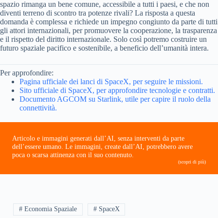
spazio rimanga un bene comune, accessibile a tutti i paesi, e che non
diventi terreno di scontro tra potenze rivali? La risposta a questa
domanda è complessa e richiede un impegno congiunto da parte di tutti
gli attori internazionali, per promuovere la cooperazione, la trasparenza
e il rispetto del diritto internazionale. Solo così potremo costruire un
futuro spaziale pacifico e sostenibile, a beneficio dell’umanità intera.
Per approfondire:
Pagina ufficiale dei lanci di SpaceX, per seguire le missioni.
Sito ufficiale di SpaceX, per approfondire tecnologie e contratti.
Documento AGCOM su Starlink, utile per capire il ruolo della
connettività.
Articolo e immagini generati dall’AI, senza interventi da parte
dell’essere umano. Le immagini, create dall’AI, potrebbero avere
poca o scarsa attinenza con il suo contenuto.
(scopri di più)
# Economia Spaziale
# SpaceX