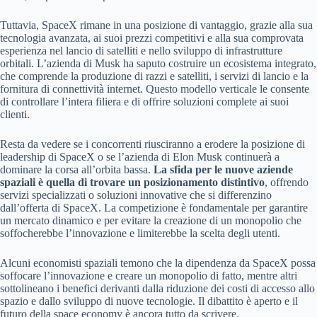
Tuttavia, SpaceX rimane in una posizione di vantaggio, grazie alla sua
tecnologia avanzata, ai suoi prezzi competitivi e alla sua comprovata
esperienza nel lancio di satelliti e nello sviluppo di infrastrutture
orbitali. L’azienda di Musk ha saputo costruire un ecosistema integrato,
che comprende la produzione di razzi e satelliti, i servizi di lancio e la
fornitura di connettività internet. Questo modello verticale le consente
di controllare l’intera filiera e di offrire soluzioni complete ai suoi
clienti.
Resta da vedere se i concorrenti riusciranno a erodere la posizione di
leadership di SpaceX o se l’azienda di Elon Musk continuerà a
dominare la corsa all’orbita bassa.
La sfida per le nuove aziende
spaziali è quella di trovare un posizionamento distintivo
, offrendo
servizi specializzati o soluzioni innovative che si differenzino
dall’offerta di SpaceX. La competizione è fondamentale per garantire
un mercato dinamico e per evitare la creazione di un monopolio che
soffocherebbe l’innovazione e limiterebbe la scelta degli utenti.
Alcuni economisti spaziali temono che la dipendenza da SpaceX possa
soffocare l’innovazione e creare un monopolio di fatto, mentre altri
sottolineano i benefici derivanti dalla riduzione dei costi di accesso allo
spazio e dallo sviluppo di nuove tecnologie. Il dibattito è aperto e il
futuro della space economy è ancora tutto da scrivere.