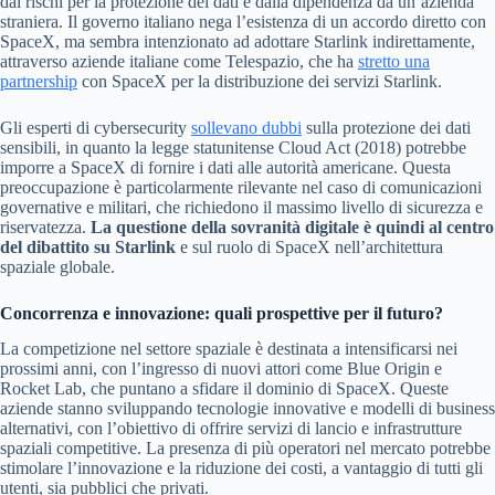
dai rischi per la protezione dei dati e dalla dipendenza da un’azienda
straniera. Il governo italiano nega l’esistenza di un accordo diretto con
SpaceX, ma sembra intenzionato ad adottare Starlink indirettamente,
attraverso aziende italiane come Telespazio, che ha
stretto una
partnership
con SpaceX per la distribuzione dei servizi Starlink.
Gli esperti di cybersecurity
sollevano dubbi
sulla protezione dei dati
sensibili, in quanto la legge statunitense Cloud Act (2018) potrebbe
imporre a SpaceX di fornire i dati alle autorità americane. Questa
preoccupazione è particolarmente rilevante nel caso di comunicazioni
governative e militari, che richiedono il massimo livello di sicurezza e
riservatezza.
La questione della sovranità digitale è quindi al centro
del dibattito su Starlink
e sul ruolo di SpaceX nell’architettura
spaziale globale.
Concorrenza e innovazione: quali prospettive per il futuro?
La competizione nel settore spaziale è destinata a intensificarsi nei
prossimi anni, con l’ingresso di nuovi attori come Blue Origin e
Rocket Lab, che puntano a sfidare il dominio di SpaceX. Queste
aziende stanno sviluppando tecnologie innovative e modelli di business
alternativi, con l’obiettivo di offrire servizi di lancio e infrastrutture
spaziali competitive. La presenza di più operatori nel mercato potrebbe
stimolare l’innovazione e la riduzione dei costi, a vantaggio di tutti gli
utenti, sia pubblici che privati.