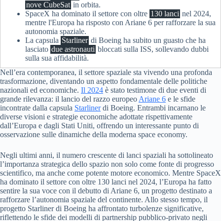
nove CubeSat
in orbita.
SpaceX ha dominato il settore con oltre
130 lanci
nel 2024,
mentre l'Europa ha risposto con Ariane 6 per rafforzare la sua
autonomia spaziale.
La capsula
Starliner
di Boeing ha subito un guasto che ha
lasciato
due astronauti
bloccati sulla ISS, sollevando dubbi
sulla sua affidabilità.
Nell’era contemporanea, il settore spaziale sta vivendo una profonda
trasformazione, diventando un aspetto fondamentale delle politiche
nazionali ed economiche.
Il 2024
è stato testimone di due eventi di
grande rilevanza: il lancio del razzo europeo
Ariane 6
e le sfide
incontrate dalla capsula
Starliner
di Boeing. Entrambi incarnano le
diverse visioni e strategie economiche adottate rispettivamente
dall’Europa e dagli Stati Uniti, offrendo un interessante punto di
osservazione sulle dinamiche della moderna space economy.
Negli ultimi anni, il numero crescente di lanci spaziali ha sottolineato
l’importanza strategica dello spazio non solo come fonte di progresso
scientifico, ma anche come potente motore economico. Mentre SpaceX
ha dominato il settore con oltre 130 lanci nel 2024, l’Europa ha fatto
sentire la sua voce con il debutto di Ariane 6, un progetto destinato a
rafforzare l’autonomia spaziale del continente. Allo stesso tempo, il
progetto Starliner di Boeing ha affrontato turbolenze significative,
riflettendo le sfide dei modelli di partnership pubblico-privato negli