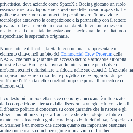
privatistica, dove aziende come SpaceX e Boeing giocano un ruolo
essenziale nello sviluppo e nella gestione delle missioni spaziali. Le
politiche americane sono progettate per stimolare l’innovazione
tecnologica attraverso la competizione e la partnership con il settore
privato. Tuttavia, i problemi incontrati da Starliner hanno messo in
risalto i rischi di una tale impostazione, specie quando i risultati non
rispecchiano le aspettative originarie.
Nonostante le difficoltà, la Starliner continua a rappresentare un
elemento chiave nell’ambito del
Commercial Crew Program
della
NASA, che mira a garantire un accesso sicuro e affidabile all’orbita
terrestre bassa. Boeing sta lavorando intensamente per risolvere i
problemi tecnici e ripristinare la fiducia nelle sue capacità. L’azienda ha
intrapreso una serie di modifiche progettuali e test approfonditi per
verificare l’efficacia delle soluzioni proposte prima di procedere con
ulteriori voli.
Il contesto più ampio della space economy americana è influenzato
dalla competizione interna e dalle diserzioni strategiche internazionali.
Il dibattito politico si concentra su come garantire che le risorse e gli
sforzi siano ottimizzati per affrontare le sfide tecnologiche future e
mantenere la leadership globale nello spazio. In definitiva, l’esperienza
di Starliner è un monito che ricorda quanto sia importante bilanciare
ambizione e realismo nel perseguire innovazioni di frontiera.