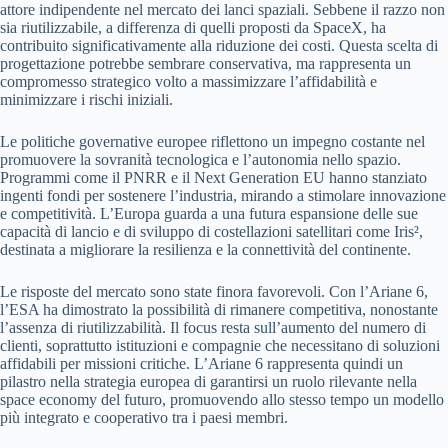
attore indipendente nel mercato dei lanci spaziali. Sebbene il razzo non
sia riutilizzabile, a differenza di quelli proposti da SpaceX, ha
contribuito significativamente alla riduzione dei costi. Questa scelta di
progettazione potrebbe sembrare conservativa, ma rappresenta un
compromesso strategico volto a massimizzare l’affidabilità e
minimizzare i rischi iniziali.
Le politiche governative europee riflettono un impegno costante nel
promuovere la sovranità tecnologica e l’autonomia nello spazio.
Programmi come il PNRR e il Next Generation EU hanno stanziato
ingenti fondi per sostenere l’industria, mirando a stimolare innovazione
e competitività. L’Europa guarda a una futura espansione delle sue
capacità di lancio e di sviluppo di costellazioni satellitari come Iris²,
destinata a migliorare la resilienza e la connettività del continente.
Le risposte del mercato sono state finora favorevoli. Con l’Ariane 6,
l’ESA ha dimostrato la possibilità di rimanere competitiva, nonostante
l’assenza di riutilizzabilità. Il focus resta sull’aumento del numero di
clienti, soprattutto istituzioni e compagnie che necessitano di soluzioni
affidabili per missioni critiche. L’Ariane 6 rappresenta quindi un
pilastro nella strategia europea di garantirsi un ruolo rilevante nella
space economy del futuro, promuovendo allo stesso tempo un modello
più integrato e cooperativo tra i paesi membri.