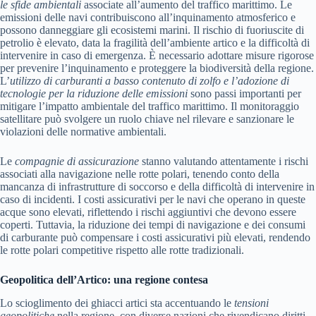
le sfide ambientali
associate all’aumento del traffico marittimo. Le
emissioni delle navi contribuiscono all’inquinamento atmosferico e
possono danneggiare gli ecosistemi marini. Il rischio di fuoriuscite di
petrolio è elevato, data la fragilità dell’ambiente artico e la difficoltà di
intervenire in caso di emergenza. È necessario adottare misure rigorose
per prevenire l’inquinamento e proteggere la biodiversità della regione.
L’
utilizzo di carburanti a basso contenuto di zolfo e l’adozione di
tecnologie per la riduzione delle emissioni
sono passi importanti per
mitigare l’impatto ambientale del traffico marittimo. Il monitoraggio
satellitare può svolgere un ruolo chiave nel rilevare e sanzionare le
violazioni delle normative ambientali.
Le
compagnie di assicurazione
stanno valutando attentamente i rischi
associati alla navigazione nelle rotte polari, tenendo conto della
mancanza di infrastrutture di soccorso e della difficoltà di intervenire in
caso di incidenti. I costi assicurativi per le navi che operano in queste
acque sono elevati, riflettendo i rischi aggiuntivi che devono essere
coperti. Tuttavia, la riduzione dei tempi di navigazione e dei consumi
di carburante può compensare i costi assicurativi più elevati, rendendo
le rotte polari competitive rispetto alle rotte tradizionali.
Geopolitica dell’Artico: una regione contesa
Lo scioglimento dei ghiacci artici sta accentuando le
tensioni
geopolitiche
nella regione, con diverse nazioni che rivendicano diritti