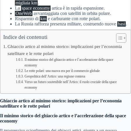
migliaia km
.
La
space economy
artica è in rapida espansione.
OneWeb
avvantaggiata con satelliti in orbita polare.
Risparmio di
km
e carburante con rotte polari.
La Russia rafforza presenza militare, costruendo nuove
basi
.
Indice dei contenuti
Ghiaccio artico al minimo storico: implicazioni per l’economia
satellitare e le rotte polari
Il minimo storico del ghiaccio artico e l’accelerazione della space
economy
Le rotte polari: una nuova era per il commercio globale
Geopolitica dell’Artico: una regione contesa
Verso un futuro sostenibile nell’Artico: il ruolo cruciale della space
economy
Ghiaccio artico al minimo storico: implicazioni per l’economia
satellitare e le rotte polari
Il minimo storico del ghiaccio artico e l’accelerazione della space
economy
Il progressivo scioglimento dei ghiacci artici, giunto a un nuovo