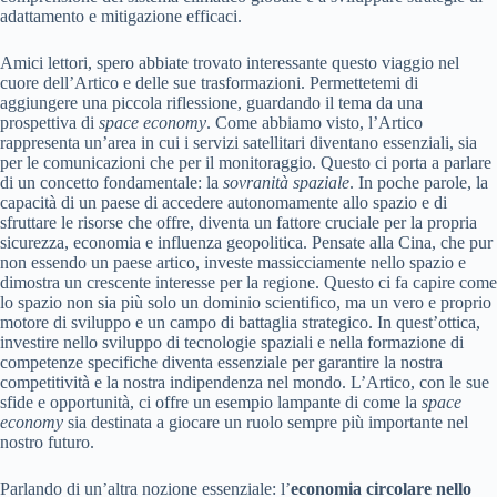
adattamento e mitigazione efficaci.
Amici lettori, spero abbiate trovato interessante questo viaggio nel
cuore dell’Artico e delle sue trasformazioni. Permettetemi di
aggiungere una piccola riflessione, guardando il tema da una
prospettiva di
space economy
. Come abbiamo visto, l’Artico
rappresenta un’area in cui i servizi satellitari diventano essenziali, sia
per le comunicazioni che per il monitoraggio. Questo ci porta a parlare
di un concetto fondamentale: la
sovranità spaziale
. In poche parole, la
capacità di un paese di accedere autonomamente allo spazio e di
sfruttare le risorse che offre, diventa un fattore cruciale per la propria
sicurezza, economia e influenza geopolitica. Pensate alla Cina, che pur
non essendo un paese artico, investe massicciamente nello spazio e
dimostra un crescente interesse per la regione. Questo ci fa capire come
lo spazio non sia più solo un dominio scientifico, ma un vero e proprio
motore di sviluppo e un campo di battaglia strategico. In quest’ottica,
investire nello sviluppo di tecnologie spaziali e nella formazione di
competenze specifiche diventa essenziale per garantire la nostra
competitività e la nostra indipendenza nel mondo. L’Artico, con le sue
sfide e opportunità, ci offre un esempio lampante di come la
space
economy
sia destinata a giocare un ruolo sempre più importante nel
nostro futuro.
Parlando di un’altra nozione essenziale: l’
economia circolare nello