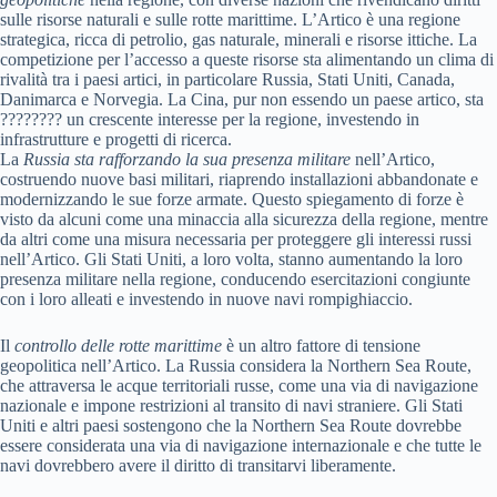
sulle risorse naturali e sulle rotte marittime. L’Artico è una regione
strategica, ricca di petrolio, gas naturale, minerali e risorse ittiche. La
competizione per l’accesso a queste risorse sta alimentando un clima di
rivalità tra i paesi artici, in particolare Russia, Stati Uniti, Canada,
Danimarca e Norvegia. La Cina, pur non essendo un paese artico, sta
???????? un crescente interesse per la regione, investendo in
infrastrutture e progetti di ricerca.
La
Russia sta rafforzando la sua presenza militare
nell’Artico,
costruendo nuove basi militari, riaprendo installazioni abbandonate e
modernizzando le sue forze armate. Questo spiegamento di forze è
visto da alcuni come una minaccia alla sicurezza della regione, mentre
da altri come una misura necessaria per proteggere gli interessi russi
nell’Artico. Gli Stati Uniti, a loro volta, stanno aumentando la loro
presenza militare nella regione, conducendo esercitazioni congiunte
con i loro alleati e investendo in nuove navi rompighiaccio.
Il
controllo delle rotte marittime
è un altro fattore di tensione
geopolitica nell’Artico. La Russia considera la Northern Sea Route,
che attraversa le acque territoriali russe, come una via di navigazione
nazionale e impone restrizioni al transito di navi straniere. Gli Stati
Uniti e altri paesi sostengono che la Northern Sea Route dovrebbe
essere considerata una via di navigazione internazionale e che tutte le
navi dovrebbero avere il diritto di transitarvi liberamente.