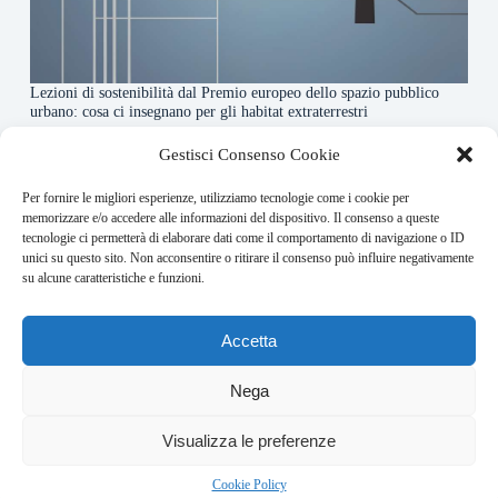
Lezioni di sostenibilità dal Premio europeo dello spazio pubblico
urbano: cosa ci insegnano per gli habitat extraterrestri
7 Agosto 2026
Gestisci Consenso Cookie
Per fornire le migliori esperienze, utilizziamo tecnologie come i cookie per
About this website
memorizzare e/o accedere alle informazioni del dispositivo. Il consenso a queste
tecnologie ci permetterà di elaborare dati come il comportamento di navigazione o ID
Orbitare ogni giorno trova per te le notizie più rilevanti in
unici su questo sito. Non acconsentire o ritirare il consenso può influire negativamente
ambito space economy.
su alcune caratteristiche e funzioni.
Address:
Accetta
VIA USODIMARE 3 - 37138 - VERONA (VR)
E-Mail:
Nega
redazione@bullet-network.com
Network:
5
Visualizza le preferenze
bullet-network.com
Bullet - Dynamic Solutions Srl P.IVA 02954300238 – REA
Cookie Policy