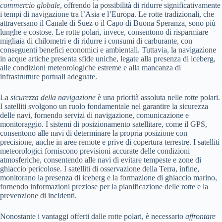
commercio globale
, offrendo la possibilità di ridurre significativamente
i tempi di navigazione tra l’Asia e l’Europa. Le rotte tradizionali, che
attraversano il Canale di Suez o il Capo di Buona Speranza, sono più
lunghe e costose. Le rotte polari, invece, consentono di risparmiare
migliaia di chilometri e di ridurre i consumi di carburante, con
conseguenti benefici economici e ambientali. Tuttavia, la navigazione
in acque artiche presenta sfide uniche, legate alla presenza di iceberg,
alle condizioni meteorologiche estreme e alla mancanza di
infrastrutture portuali adeguate.
La
sicurezza della navigazione
è una priorità assoluta nelle rotte polari.
I satelliti svolgono un ruolo fondamentale nel garantire la sicurezza
delle navi, fornendo servizi di navigazione, comunicazione e
monitoraggio. I sistemi di posizionamento satellitare, come il GPS,
consentono alle navi di determinare la propria posizione con
precisione, anche in aree remote e prive di copertura terrestre. I satelliti
meteorologici forniscono previsioni accurate delle condizioni
atmosferiche, consentendo alle navi di evitare tempeste e zone di
ghiaccio pericolose. I satelliti di osservazione della Terra, infine,
monitorano la presenza di iceberg e la formazione di ghiaccio marino,
fornendo informazioni preziose per la pianificazione delle rotte e la
prevenzione di incidenti.
Nonostante i vantaggi offerti dalle rotte polari, è necessario
affrontare