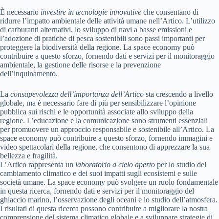
È necessario
investire in tecnologie innovative
che consentano di
ridurre l’impatto ambientale delle attività umane nell’Artico. L’utilizzo
di carburanti alternativi, lo sviluppo di navi a basse emissioni e
l’adozione di pratiche di pesca sostenibili sono passi importanti per
proteggere la biodiversità della regione. La space economy può
contribuire a questo sforzo, fornendo dati e servizi per il monitoraggio
ambientale, la gestione delle risorse e la prevenzione
dell’inquinamento.
La
consapevolezza dell’importanza dell’Artico
sta crescendo a livello
globale, ma è necessario fare di più per sensibilizzare l’opinione
pubblica sui rischi e le opportunità associate allo sviluppo della
regione. L’educazione e la comunicazione sono strumenti essenziali
per promuovere un approccio responsabile e sostenibile all’Artico. La
space economy può contribuire a questo sforzo, fornendo immagini e
video spettacolari della regione, che consentono di apprezzare la sua
bellezza e fragilità.
L’Artico rappresenta un
laboratorio a cielo aperto
per lo studio del
cambiamento climatico e dei suoi impatti sugli ecosistemi e sulle
società umane. La space economy può svolgere un ruolo fondamentale
in questa ricerca, fornendo dati e servizi per il monitoraggio del
ghiaccio marino, l’osservazione degli oceani e lo studio dell’atmosfera.
I risultati di questa ricerca possono contribuire a migliorare la nostra
comprensione del sistema climatico globale e a sviluppare strategie di