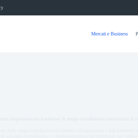
cy
Mercati e Business
P
arme inquinamento luminoso: le mega-costellazioni minacciano il ci
atto delle mega-costellazioni di satelliti sull'astronomia e sull'ambiente 
 di soluzioni tecnologiche e regolamentazione internazionale per mitigare