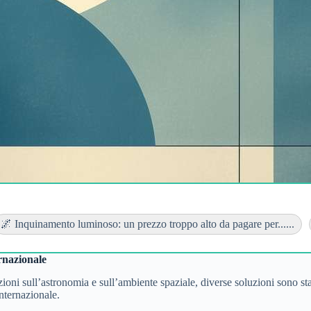
🌌 Inquinamento luminoso: un prezzo troppo alto da pagare per......
rnazionale
azioni sull’astronomia e sull’ambiente spaziale, diverse soluzioni sono 
nternazionale.