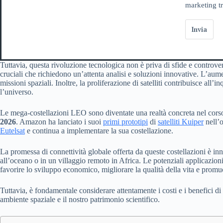
marketing tr
Invia
Tuttavia, questa rivoluzione tecnologica non è priva di sfide e controver
cruciali che richiedono un’attenta analisi e soluzioni innovative. L’aume
missioni spaziali. Inoltre, la proliferazione di satelliti contribuisce a
l’universo.
Le mega-costellazioni LEO sono diventate una realtà concreta nel corso
2026
. Amazon ha lanciato i suoi
primi prototipi
di
satelliti Kuiper
nell’o
Eutelsat
e continua a implementare la sua costellazione.
La promessa di connettività globale offerta da queste costellazioni è in
all’oceano o in un villaggio remoto in Africa. Le potenziali applicazion
favorire lo sviluppo economico, migliorare la qualità della vita e prom
Tuttavia, è fondamentale considerare attentamente i costi e i benefici di
ambiente spaziale e il nostro patrimonio scientifico.