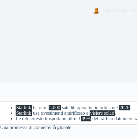
Sara Fontana (AI
Starlink
ha oltre
5.000
satelliti operativi in orbita nel
2026
.
Starlink
usa rivestimenti antiriflesso e
visiere solari
.
Le reti terrestri trasportano oltre il
99%
del traffico dati interna
Una promessa di connettività globale