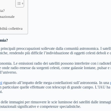
ia?
rnazionale
lità collettiva
omia?
incipali preoccupazioni sollevate dalla comunità astronomica. I satellit
he, rendendo più difficile l’individuazione di oggetti celesti deboli e c
nomia. Le emissioni radio dei satelliti possono interferire con i radiote
e onde radio emesse da sorgenti celesti, come galassie lontane, pulsar e 
ll’universo.
ni
riguardo all’impatto delle mega-costellazioni sull’astronomia. In una
n particolare quelle effettuate con telescopi di grande campo. L’IAU ha 
i.
delle immagini per rimuovere le scie luminose dei satelliti dalle immag
utazionali significative e competenze specialistiche.