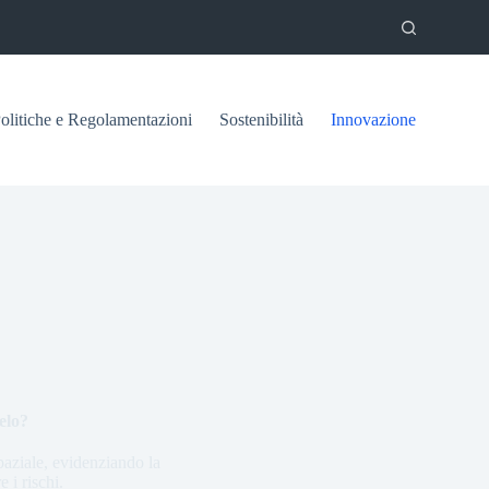
olitiche e Regolamentazioni
Sostenibilità
Innovazione
elo?
spaziale, evidenziando la
 i rischi.