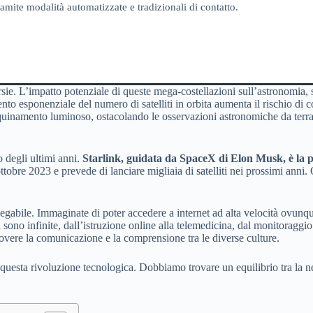
amite modalità automatizzate e tradizionali di contatto.
sie. L’impatto potenziale di queste mega-costellazioni sull’astronomia, su
nto esponenziale del numero di satelliti in orbita aumenta il rischio di c
ll’inquinamento luminoso, ostacolando le osservazioni astronomiche da ter
 degli ultimi anni.
Starlink, guidata da SpaceX di Elon Musk, è la più
ttobre 2023 e prevede di lanciare migliaia di satelliti nei prossimi anni.
negabile. Immaginate di poter accedere a internet ad alta velocità ovunqu
i sono infinite, dall’istruzione online alla telemedicina, dal monitoragg
uovere la comunicazione e la comprensione tra le diverse culture.
 questa rivoluzione tecnologica. Dobbiamo trovare un equilibrio tra la nec