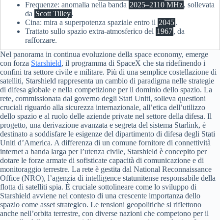
Frequenze: anomalia nella banda
2025–2110 MHz
, sollevata
da
Scott Tilley
.
Cina: mira a superpotenza spaziale entro il
2045
.
Trattato sullo spazio extra-atmosferico del
1967
, da
rafforzare.
Nel panorama in continua evoluzione della space economy, emerge
con forza
Starshield
, il programma di SpaceX che sta ridefinendo i
confini tra settore civile e militare. Più di una semplice costellazione di
satelliti, Starshield rappresenta un cambio di paradigma nelle strategie
di difesa globale e nella competizione per il dominio dello spazio. La
rete, commissionata dal governo degli Stati Uniti, solleva questioni
cruciali riguardo alla sicurezza internazionale, all’etica dell’utilizzo
dello spazio e al ruolo delle aziende private nel settore della difesa. Il
progetto, una derivazione avanzata e segreta del sistema Starlink, è
destinato a soddisfare le esigenze del dipartimento di difesa degli Stati
Uniti d’America. A differenza di un comune fornitore di connettività
internet a banda larga per l’utenza civile, Starshield è concepito per
dotare le forze armate di sofisticate capacità di comunicazione e di
monitoraggio terrestre. La rete è gestita dal National Reconnaissance
Office (NRO), l’agenzia di intelligence statunitense responsabile della
flotta di satelliti spia. È cruciale sottolineare come lo sviluppo di
Starshield avviene nel contesto di una crescente importanza dello
spazio come asset strategico. Le tensioni geopolitiche si riflettono
anche nell’orbita terrestre, con diverse nazioni che competono per il