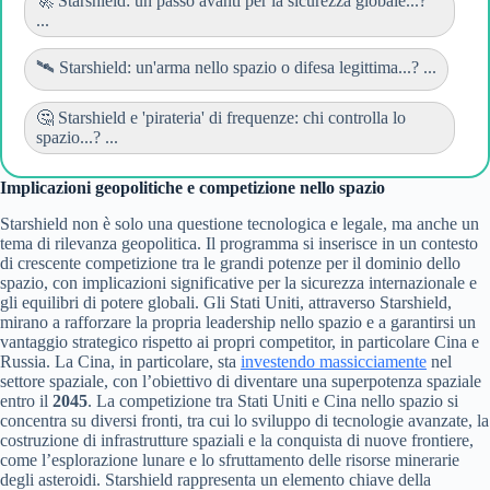
🚀 Starshield: un passo avanti per la sicurezza globale...?
...
🛰️ Starshield: un'arma nello spazio o difesa legittima...? ...
🤔 Starshield e 'pirateria' di frequenze: chi controlla lo
spazio...? ...
Implicazioni geopolitiche e competizione nello spazio
Starshield non è solo una questione tecnologica e legale, ma anche un
tema di rilevanza geopolitica. Il programma si inserisce in un contesto
di crescente competizione tra le grandi potenze per il dominio dello
spazio, con implicazioni significative per la sicurezza internazionale e
gli equilibri di potere globali. Gli Stati Uniti, attraverso Starshield,
mirano a rafforzare la propria leadership nello spazio e a garantirsi un
vantaggio strategico rispetto ai propri competitor, in particolare Cina e
Russia. La Cina, in particolare, sta
investendo massicciamente
nel
settore spaziale, con l’obiettivo di diventare una superpotenza spaziale
entro il
2045
. La competizione tra Stati Uniti e Cina nello spazio si
concentra su diversi fronti, tra cui lo sviluppo di tecnologie avanzate, la
costruzione di infrastrutture spaziali e la conquista di nuove frontiere,
come l’esplorazione lunare e lo sfruttamento delle risorse minerarie
degli asteroidi. Starshield rappresenta un elemento chiave della