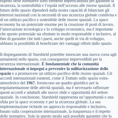
rispetto delle normative sono elementi imprescindibili per garantire la
sicurezza, la sostenibilità e l’equità nell’accesso alle risorse spaziali. Il
futuro dello spazio dipenderà dalla nostra capacità di bilanciare gli
interessi nazionali con la necessità di una sicurezza globale condivisa e
di un utilizzo pacifico e sostenibile delle risorse spaziali. La space
economy ha un potenziale enorme per la creazione di posti di lavoro,
l’innovazione tecnologica e lo sviluppo economico, ma è importante
che questo potenziale sia sfruttato in modo responsabile e inclusivo, al
fine di garantire che tutti i paesi, anche quelli in via di sviluppo,
abbiano la possibilità di beneficiare dei vantaggi offerti dallo spazio.
Il dispiegamento di Starshield potrebbe innescare una nuova corsa agli
armamenti nello spazio, con conseguenze imprevedibili per la
sicurezza internazionale.
È fondamentale che la comunità
internazionale si impegni a prevenire la militarizzazione dello
spazio
e a promuovere un utilizzo pacifico delle risorse spaziali. Gli
accordi internazionali esistenti, come il Trattato sullo spazio extra-
atmosferico del
1967
, forniscono un quadro giuridico per la
regolamentazione delle attività spaziali, ma è necessario rafforzare
questi accordi e adattarli alle nuove sfide e opportunità del settore
spaziale. In conclusione, Starshield rappresenta un’opportunità e una
sfida per la space economy e per la sicurezza globale. La sua
implementazione richiede un approccio responsabile e inclusivo,
basato sulla cooperazione internazionale, la trasparenza e il rispetto
delle normative. Solo in questo modo sarà possibile garantire che lo