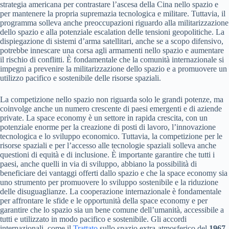
strategia americana per contrastare l’ascesa della Cina nello spazio e
per mantenere la propria supremazia tecnologica e militare. Tuttavia, il
programma solleva anche preoccupazioni riguardo alla militarizzazione
dello spazio e alla potenziale escalation delle tensioni geopolitiche. La
dispiegazione di sistemi d’arma satellitari, anche se a scopo difensivo,
potrebbe innescare una corsa agli armamenti nello spazio e aumentare
il rischio di conflitti. È fondamentale che la comunità internazionale si
impegni a prevenire la militarizzazione dello spazio e a promuovere un
utilizzo pacifico e sostenibile delle risorse spaziali.
La competizione nello spazio non riguarda solo le grandi potenze, ma
coinvolge anche un numero crescente di paesi emergenti e di aziende
private. La space economy è un settore in rapida crescita, con un
potenziale enorme per la creazione di posti di lavoro, l’innovazione
tecnologica e lo sviluppo economico. Tuttavia, la competizione per le
risorse spaziali e per l’accesso alle tecnologie spaziali solleva anche
questioni di equità e di inclusione. È importante garantire che tutti i
paesi, anche quelli in via di sviluppo, abbiano la possibilità di
beneficiare dei vantaggi offerti dallo spazio e che la space economy sia
uno strumento per promuovere lo sviluppo sostenibile e la riduzione
delle disuguaglianze. La cooperazione internazionale è fondamentale
per affrontare le sfide e le opportunità della space economy e per
garantire che lo spazio sia un bene comune dell’umanità, accessibile a
tutti e utilizzato in modo pacifico e sostenibile. Gli accordi
internazionali, come il
Trattato
sullo spazio extra-atmosferico del
1967
,