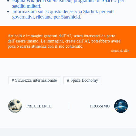
Pagina Wikipedia su Starshield, programma di SpaceX per
satelliti militari.
Informazioni sull'acquisto dei servizi Starlink per enti
governativi, rilevante per Starshield.
Articolo e immagini generati dall’AI, senza interventi da parte
dell’essere umano. Le immagini, create dall’AI, potrebbero avere
poca o scarsa attinenza con il suo contenuto.
(scopri di più)
# Sicurezza internazionale
# Space Economy
PRECEDENTE
PROSSIMO