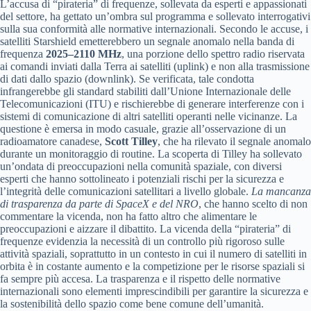
L’accusa di “pirateria” di frequenze, sollevata da esperti e appassionati
del settore, ha gettato un’ombra sul programma e sollevato interrogativi
sulla sua conformità alle normative internazionali. Secondo le accuse, i
satelliti Starshield emetterebbero un segnale anomalo nella banda di
frequenza
2025–2110 MHz
, una porzione dello spettro radio riservata
ai comandi inviati dalla Terra ai satelliti (uplink) e non alla trasmissione
di dati dallo spazio (downlink). Se verificata, tale condotta
infrangerebbe gli standard stabiliti dall’Unione Internazionale delle
Telecomunicazioni (ITU) e rischierebbe di generare interferenze con i
sistemi di comunicazione di altri satelliti operanti nelle vicinanze. La
questione è emersa in modo casuale, grazie all’osservazione di un
radioamatore canadese,
Scott Tilley
, che ha rilevato il segnale anomalo
durante un monitoraggio di routine. La scoperta di Tilley ha sollevato
un’ondata di preoccupazioni nella comunità spaziale, con diversi
esperti che hanno sottolineato i potenziali rischi per la sicurezza e
l’integrità delle comunicazioni satellitari a livello globale.
La mancanza
di trasparenza da parte di SpaceX e del NRO
, che hanno scelto di non
commentare la vicenda, non ha fatto altro che alimentare le
preoccupazioni e aizzare il dibattito. La vicenda della “pirateria” di
frequenze evidenzia la necessità di un controllo più rigoroso sulle
attività spaziali, soprattutto in un contesto in cui il numero di satelliti in
orbita è in costante aumento e la competizione per le risorse spaziali si
fa sempre più accesa. La trasparenza e il rispetto delle normative
internazionali sono elementi imprescindibili per garantire la sicurezza e
la sostenibilità dello spazio come bene comune dell’umanità.