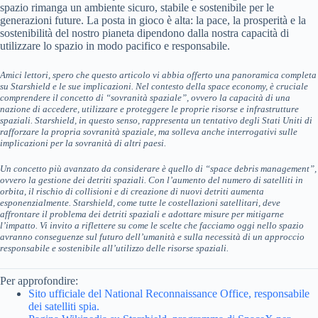
spazio rimanga un ambiente sicuro, stabile e sostenibile per le
generazioni future. La posta in gioco è alta: la pace, la prosperità e la
sostenibilità del nostro pianeta dipendono dalla nostra capacità di
utilizzare lo spazio in modo pacifico e responsabile.
Amici lettori, spero che questo articolo vi abbia offerto una panoramica completa
su Starshield e le sue implicazioni. Nel contesto della space economy, è cruciale
comprendere il concetto di “sovranità spaziale”, ovvero la capacità di una
nazione di accedere, utilizzare e proteggere le proprie risorse e infrastrutture
spaziali. Starshield, in questo senso, rappresenta un tentativo degli Stati Uniti di
rafforzare la propria sovranità spaziale, ma solleva anche interrogativi sulle
implicazioni per la sovranità di altri paesi.
Un concetto più avanzato da considerare è quello di “space debris management”,
ovvero la gestione dei detriti spaziali. Con l’aumento del numero di satelliti in
orbita, il rischio di collisioni e di creazione di nuovi detriti aumenta
esponenzialmente. Starshield, come tutte le costellazioni satellitari, deve
affrontare il problema dei detriti spaziali e adottare misure per mitigarne
l’impatto. Vi invito a riflettere su come le scelte che facciamo oggi nello spazio
avranno conseguenze sul futuro dell’umanità e sulla necessità di un approccio
responsabile e sostenibile all’utilizzo delle risorse spaziali.
Per approfondire:
Sito ufficiale del National Reconnaissance Office, responsabile
dei satelliti spia.