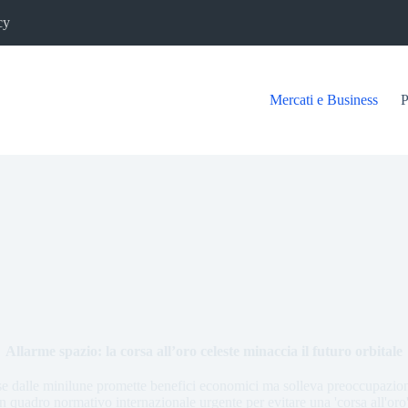
cy
Mercati e Business
P
Allarme spazio: la corsa all’oro celeste minaccia il futuro orbitale
rse dalle minilune promette benefici economici ma solleva preoccupazioni
 quadro normativo internazionale urgente per evitare una 'corsa all'oro'