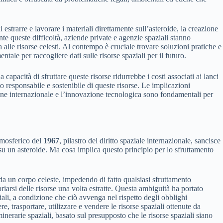
strarre e lavorare i materiali direttamente sull’asteroide, la creazione
ante queste difficoltà, aziende private e agenzie spaziali stanno
 alle risorse celesti. Al contempo è cruciale trovare soluzioni pratiche e
ntale per raccogliere dati sulle risorse spaziali per il futuro.
apacità di sfruttare queste risorse ridurrebbe i costi associati ai lanci
o responsabile e sostenibile di queste risorse. Le implicazioni
ione internazionale e l’innovazione tecnologica sono fondamentali per
atmosferico del
1967
, pilastro del diritto spaziale internazionale, sancisce
 su un asteroide. Ma cosa implica questo principio per lo sfruttamento
e da un corpo celeste, impedendo di fatto qualsiasi sfruttamento
riarsi delle risorse una volta estratte. Questa ambiguità ha portato
iali, a condizione che ciò avvenga nel rispetto degli obblighi
e, trasportare, utilizzare e vendere le risorse spaziali ottenute da
inerarie spaziali, basato sul presupposto che le risorse spaziali siano