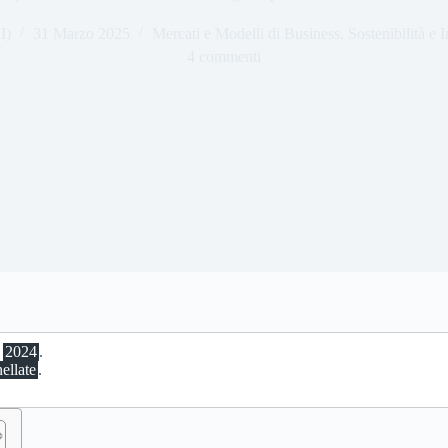
I)
31 Marzo 2025
Mercati e Modelli di Business
,
Sostenibilità e
4 commenti
l
2024
.
ellate
.