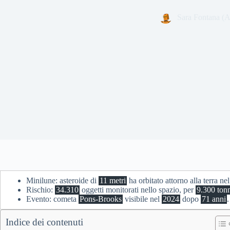
Sara Fontana (A
Minilune: asteroide di
11 metri
ha orbitato attorno alla terra ne
Rischio:
34.310
oggetti monitorati nello spazio, per
9.300 tonn
Evento: cometa
Pons-Brooks
visibile nel
2024
dopo
71 anni
.
Indice dei contenuti