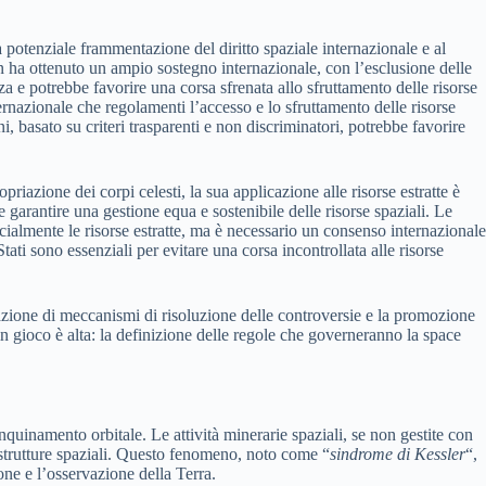
 potenziale frammentazione del diritto spaziale internazionale e al
n ha ottenuto un ampio sostegno internazionale, con l’esclusione delle
a e potrebbe favorire una corsa sfrenata allo sfruttamento delle risorse
rnazionale che regolamenti l’accesso e lo sfruttamento delle risorse
, basato su criteri trasparenti e non discriminatori, potrebbe favorire
priazione dei corpi celesti, la sua applicazione alle risorse estratte è
 garantire una gestione equa e sostenibile delle risorse spaziali. Le
cialmente le risorse estratte, ma è necessario un consenso internazionale
ati sono essenziali per evitare una corsa incontrollata alle risorse
reazione di meccanismi di risoluzione delle controversie e la promozione
in gioco è alta: la definizione delle regole che governeranno la space
inquinamento orbitale. Le attività minerarie spaziali, se non gestite con
frastrutture spaziali. Questo fenomeno, noto come “
sindrome di Kessler
“,
ne e l’osservazione della Terra.