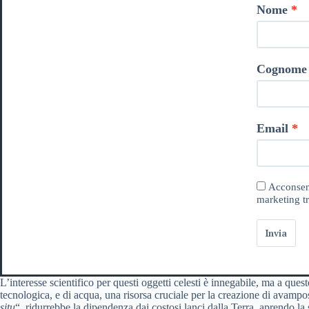
Nome
Cognome
Email
Acconsent
marketing tr
Invia
L’interesse scientifico per questi oggetti celesti è innegabile, ma a qu
tecnologica, e di acqua, una risorsa cruciale per la creazione di avampost
situ
“, ridurrebbe la dipendenza dai costosi lanci dalla Terra, aprendo la