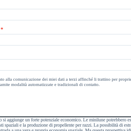
o alla comunicazione dei miei dati a terzi affinché li trattino per proprie
amite modalità automatizzate e tradizionali di contatto.
esto si aggiunge un forte potenziale economico. Le minilune potrebbero e
i spaziali e la produzione di propellente per razzi. La possibilità di estr
 strada a una vera e propria economia spaziale. Ma questa prospettiva idi