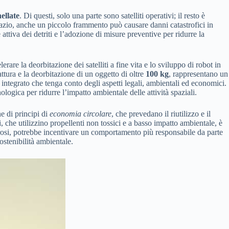
ellate
. Di questi, solo una parte sono satelliti operativi; il resto è
 spazio, anche un piccolo frammento può causare danni catastrofici in
attiva dei detriti e l’adozione di misure preventive per ridurre la
erare la deorbitazione dei satelliti a fine vita e lo sviluppo di robot in
attura e la deorbitazione di un oggetto di oltre
100 kg
, rappresentano un
o integrato che tenga conto degli aspetti legali, ambientali ed economici.
ologica per ridurre l’impatto ambientale delle attività spaziali.
e di principi di
economia circolare
, che prevedano il riutilizzo e il
i, che utilizzino propellenti non tossici e a basso impatto ambientale, è
igorosi, potrebbe incentivare un comportamento più responsabile da parte
ostenibilità ambientale.