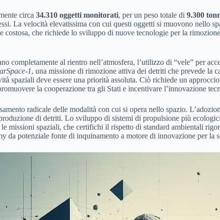
lmente circa
34.310 oggetti monitorati
, per un peso totale di
9.300 tonn
dismessi. La velocità elevatissima con cui questi oggetti si muovono nello
 e costosa, che richiede lo sviluppo di nuove tecnologie per la rimozione 
gano completamente al rientro nell’atmosfera, l’utilizzo di “vele” per accel
arSpace-1
, una missione di rimozione attiva dei detriti che prevede la c
ività spaziali deve essere una priorità assoluta. Ciò richiede un approcci
 promuovere la cooperazione tra gli Stati e incentivare l’innovazione tecn
samento radicale delle modalità con cui si opera nello spazio. L’adozion
 produzione di detriti. Lo sviluppo di sistemi di propulsione più ecologic
 le missioni spaziali, che certifichi il rispetto di standard ambientali r
omy da potenziale fonte di inquinamento a motore di innovazione per la s