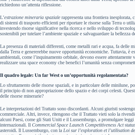
richiedono un’attenta riflessione.
L’
estrazione mineraria spaziale
rappresenta una frontiera inesplorata, c
di sistemi di trasporto efficienti per riportare le risorse sulla Terra o u
investendo risorse significative nella ricerca e nello sviluppo di tecnol
sostenibili per tutelare l’ambiente spaziale e salvaguardare la bellezza de
La presenza di materiali differenti, come metalli rari e acqua, fa delle 
dalla Terra e genererebbe nuove opportunità economiche. Tuttavia, è esse
ambientali, come l’inquinamento orbitale, devono essere attentamente va
realizzare una space economy che benefici l’umanità senza comprometter
Il quadro legale: Un far West o un’opportunità regolamentata?
Lo sfruttamento delle risorse spaziali, e in particolare delle minilune, po
il principio di non appropriazione dello spazio e dei corpi celesti. Que
delle risorse minerarie?
Le interpretazioni del Trattato sono discordanti. Alcuni giuristi sosteng
commerciale. Altri, invece, ritengono che il Trattato vieti solo la riven
alcuni Paesi, come gli Stati Uniti e il Lussemburgo, a promulgare leggi n
internazionali. Il
Commercial Space Launch Competitiveness Act
statun
asteroidi. Il Lussemburgo, con la
Loi sur l’exploration et l’utilisation 