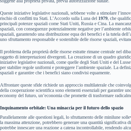
soggette alla proprietà privata, previa autorizzazione statale.
Queste iniziative legislative nazionali, sebbene volte a stimolare l’inn
rischio di conflitti tra Stati. L’Accordo sulla Luna del
1979
, che qualifi
principali potenze spaziali come Stati Uniti, Russia e Cina. La mancanza
spaziali, con conseguenze potenzialmente negative per l’ambiente orbital
spaziali, garantendo una distribuzione equa dei benefici e la tutela dell
uno sfruttamento responsabile e sostenibile delle risorse spaziali, evitand
Il problema della proprietà delle risorse estratte rimane centrale nel dibat
oggetto di interpretazioni divergenti. La creazione di un quadro giuridic
iniziative legislative nazionali, come quelle degli Stati Uniti e del Lu
per stabilire regole uniformi e proteggere l’ambiente spaziale. La defini
spaziali e garantire che i benefici siano condivisi equamente.
Affrontare queste sfide richiede un approccio multilaterale che coinvolga
della cooperazione scientifica sono elementi essenziali per garantire uno
economy del futuro, un’economia che promette di trasformare radicalment
Inquinamento orbitale: Una minaccia per il futuro dello spazio
Parallelamente alle questioni legali, lo sfruttamento delle minilune solle
la massima attenzione, potrebbero generare una quantità significativa di d
potrebbe innescare una reazione a catena incontrollabile, rendendo alcu