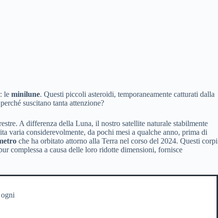
: le
minilune
. Questi piccoli asteroidi, temporaneamente catturati dalla
 perché suscitano tanta attenzione?
stre. A differenza della Luna, il nostro satellite naturale stabilmente
orbita varia considerevolmente, da pochi mesi a qualche anno, prima di
metro
che ha orbitato attorno alla Terra nel corso del 2024. Questi corpi
ppur complessa a causa delle loro ridotte dimensioni, fornisce
 ogni