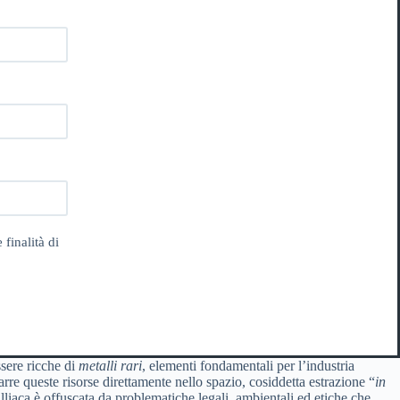
 finalità di
ssere ricche di
metalli rari
, elementi fondamentali per l’industria
arre queste risorse direttamente nello spazio, cosiddetta estrazione “
in
lliaca è offuscata da problematiche legali, ambientali ed etiche che