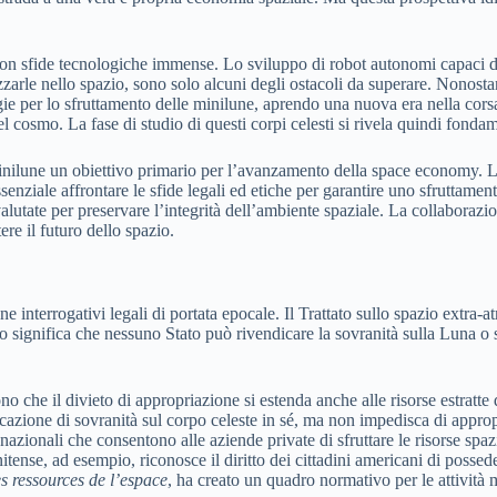
on sfide tecnologiche immense. Lo sviluppo di robot autonomi capaci di e
tilizzarle nello spazio, sono solo alcuni degli ostacoli da superare. Nonost
ogie per lo sfruttamento delle minilune, aprendo una nuova era nella corsa
l cosmo. La fase di studio di questi corpi celesti si rivela quindi fondame
minilune un obiettivo primario per l’avanzamento della space economy. La c
nziale affrontare le sfide legali ed etiche per garantire uno sfruttament
lutate per preservare l’integrità dell’ambiente spaziale. La collaboraz
e il futuro dello spazio.
ne interrogativi legali di portata epocale. Il Trattato sullo spazio extra-
sto significa che nessuno Stato può rivendicare la sovranità sulla Luna o
ono che il divieto di appropriazione si estenda anche alle risorse estratt
dicazione di sovranità sul corpo celeste in sé, ma non impedisca di approp
azionali che consentono alle aziende private di sfruttare le risorse spaz
itense, ad esempio, riconosce il diritto dei cittadini americani di posseder
des ressources de l’espace
, ha creato un quadro normativo per le attività m