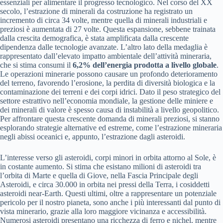
essenziali per alimentare il progresso tecnologico. Nel corso del XX
secolo, l’estrazione di minerali da costruzione ha registrato un
incremento di circa 34 volte, mentre quella di minerali industriali e
preziosi è aumentata di 27 volte. Questa espansione, sebbene trainata
dalla crescita demografica, è stata amplificata dalla crescente
dipendenza dalle tecnologie avanzate. L’altro lato della medaglia è
rappresentato dall’elevato impatto ambientale dell’attività mineraria,
che si stima consumi il
6,2% dell’energia prodotta a livello globale
.
Le operazioni minerarie possono causare un profondo deterioramento
del terreno, favorendo l’erosione, la perdita di diversità biologica e la
contaminazione dei terreni e dei corpi idrici. Dato il peso strategico del
settore estrattivo nell’economia mondiale, la gestione delle miniere e
dei minerali di valore è spesso causa di instabilità a livello geopolitico.
Per affrontare questa crescente domanda di minerali preziosi, si stanno
esplorando strategie alternative ed estreme, come l’estrazione mineraria
negli abissi oceanici e, appunto, l’estrazione dagli asteroidi.
L’interesse verso gli asteroidi, corpi minori in orbita attorno al Sole, è
in costante aumento. Si stima che esistano milioni di asteroidi tra
l’orbita di Marte e quella di Giove, nella Fascia Principale degli
Asteroidi, e circa 30.000 in orbita nei pressi della Terra, i cosiddetti
asteroidi near-Earth. Questi ultimi, oltre a rappresentare un potenziale
pericolo per il nostro pianeta, sono anche i più interessanti dal punto di
vista minerario, grazie alla loro maggiore vicinanza e accessibilità.
Numerosi asteroidi presentano una ricchezza di ferro e nichel, mentre