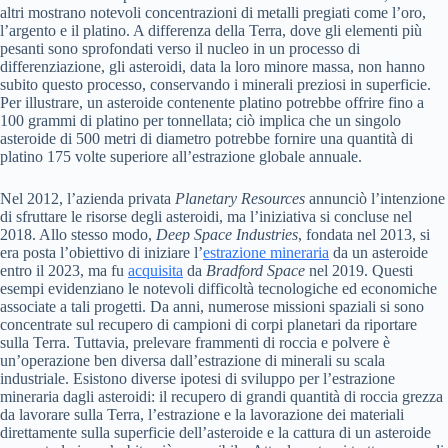
altri mostrano notevoli concentrazioni di metalli pregiati come l’oro,
l’argento e il platino. A differenza della Terra, dove gli elementi più
pesanti sono sprofondati verso il nucleo in un processo di
differenziazione, gli asteroidi, data la loro minore massa, non hanno
subito questo processo, conservando i minerali preziosi in superficie.
Per illustrare, un asteroide contenente platino potrebbe offrire fino a
100 grammi di platino per tonnellata; ciò implica che un singolo
asteroide di 500 metri di diametro potrebbe fornire una quantità di
platino 175 volte superiore all’estrazione globale annuale.
Nel 2012, l’azienda privata
Planetary Resources
annunciò l’intenzione
di sfruttare le risorse degli asteroidi, ma l’iniziativa si concluse nel
2018. Allo stesso modo,
Deep Space Industries
, fondata nel 2013, si
era posta l’obiettivo di iniziare l’
estrazione mineraria
da un asteroide
entro il 2023, ma fu
acquisita
da
Bradford Space
nel 2019. Questi
esempi evidenziano le notevoli difficoltà tecnologiche ed economiche
associate a tali progetti. Da anni, numerose missioni spaziali si sono
concentrate sul recupero di campioni di corpi planetari da riportare
sulla Terra. Tuttavia, prelevare frammenti di roccia e polvere è
un’operazione ben diversa dall’estrazione di minerali su scala
industriale. Esistono diverse ipotesi di sviluppo per l’estrazione
mineraria dagli asteroidi: il recupero di grandi quantità di roccia grezza
da lavorare sulla Terra, l’estrazione e la lavorazione dei materiali
direttamente sulla superficie dell’asteroide e la cattura di un asteroide