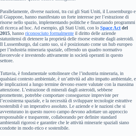
Parallelamente, diverse nazioni, tra cui gli Stati Uniti, il Lussemburgo e
il Giappone, hanno manifestato un forte interesse per l’estrazione di
risorse nello spazio, implementando politiche e finanziando programmi
di ricerca ad hoc. Ad esempio, gli Stati Uniti, con lo
Space Act
del
2015
, hanno
riconosciuto formalmente
il diritto delle aziende
statunitensi di detenere la proprietà delle risorse estratte dagli asteroidi.
Il Lussemburgo, dal canto suo, si è posizionato come un hub europeo
per l’industria mineraria spaziale, offrendo un quadro normativo
favorevole e investendo attivamente in società operanti in questo
settore.
Tuttavia, è fondamentale sottolineare che l’industria mineraria, in
qualsiasi contesto ambientale, è un’attività ad alto impatto ambientale, e
le implicazioni a lungo termine devono essere valutate con la massima
attenzione. L’estrazione di minerali dagli asteroidi, sebbene
promettente, potrebbe comportare conseguenze impreviste per
l’ecosistema spaziale, e la necessità di sviluppare tecnologie estrattive
sostenibili è un imperativo assoluto. Le aziende e le nazioni che si
avventurano in questo nuovo campo devono adottare un approccio
responsabile e trasparente, collaborando per definire standard
ambientali rigorosi e garantire che le attività minerarie spaziali siano
condotte in modo etico e sostenibile.