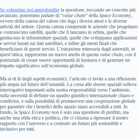
Se volessimo poi approfondire
la questione, toccando un concetto più
avanzato, potremmo parlare di “
value chain
” della
Space Economy
,
ovvero della catena del valore che lega i diversi attori e le diverse
attività del settore. Questa catena comprende le aziende che progettano
e costruiscono satelliti, quelle che li lanciano in orbita, quelle che
gestiscono le infrastrutture spaziali, quelle che sviluppano applicazioni
e servizi basati sui dati satellitari, e infine gli utenti finali che
beneficiano di questi servizi. L’estrazione mineraria dagli asteroidi, in
quest’ottica, rappresenta un nuovo anello di questa
value chain
, con il
potenziale di creare nuove opportunità di business e di generare un
impatto significativo sull’economia globale.
Ma al di là degli aspetti economici, l’articolo ci invita a una riflessione
più ampia sul futuro dell’umanità. La corsa alle risorse spaziali solleva
interrogativi importanti sulla nostra responsabilità verso l’ambiente,
sulla necessità di definire un quadro giuridico internazionale chiaro e
condiviso, e sulla possibilità di promuovere una cooperazione globale
per garantire che i benefici dello spazio siano accessibili a tutti. In
fondo, la
Space Economy
non è solo una questione di profitto, ma
anche una sfida etica e politica, che ci chiama a ripensare il nostro
rapporto con l’universo e a costruire un futuro più sostenibile e
inclusivo per tutti.