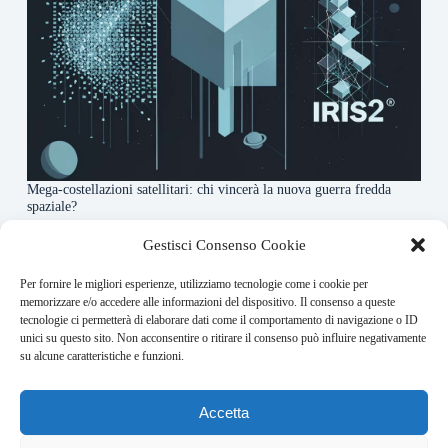
Mega-costellazioni satellitari: chi vincerà la nuova guerra fredda
spaziale?
3 Agosto 2026
Gestisci Consenso Cookie
Per fornire le migliori esperienze, utilizziamo tecnologie come i cookie per
About this website
memorizzare e/o accedere alle informazioni del dispositivo. Il consenso a queste
tecnologie ci permetterà di elaborare dati come il comportamento di navigazione o ID
Orbitare ogni giorno trova per te le notizie più rilevanti in
unici su questo sito. Non acconsentire o ritirare il consenso può influire negativamente
ambito space economy.
su alcune caratteristiche e funzioni.
Address:
Accetta
VIA USODIMARE 3 - 37138 - VERONA (VR)
E-Mail: