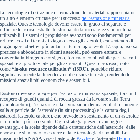
Le tecnologie di estrazione e lavorazione dei materiali rappresentano
un altro elemento cruciale per il successo
dell’estrazione mineraria
spaziale. Queste tecnologie devono essere in grado di separare e
raffinare le risorse estratte, trasformando la roccia grezza in materiali
utilizzabili. I sistemi di propulsione avanzati sono fondamentali per
ridurre i costi e i tempi di viaggio verso gli asteroidi, consentendo di
raggiungere obiettivi più lontani in tempi ragionevoli. L’acqua, risorsa
preziosa e abbondante in alcuni asteroidi, può essere estratta e
convertita in idrogeno e ossigeno, fornendo combustibile per i veicoli
spaziali e supporto vitale per gli astronauti. Questo processo, noto
come
“in-situ resource utilization” (ISRU)
, potrebbe ridurre
significativamente la dipendenza dalle risorse terrestri, rendendo le
missioni spaziali più economiche e sostenibili.
Esistono diverse strategie per l’estrazione mineraria spaziale, tra cui il
recupero di grandi quantità di roccia grezza da lavorare sulla Terra
(sample-return), l’estrazione e la lavorazione dei materiali direttamente
sulla superficie dell’asteroide (in-situ processing) e la cattura degli
asteroidi (asteroid capture), che prevede lo spostamento di un asteroide
in un’orbita più accessibile. Ogni strategia presenta vantaggi e
svantaggi, e la scelta dipende dalle caratteristiche dell’asteroide, dalle
risorse che si intendono estrarre e dalle tecnologie disponibili. Le
missioni della NASA verso l’asteroide
Psyche
e l’asteroide
Bennu