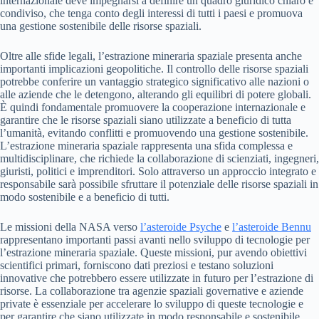
internazionale deve impegnarsi a definire un quadro giuridico chiaro e
condiviso, che tenga conto degli interessi di tutti i paesi e promuova
una gestione sostenibile delle risorse spaziali.
Oltre alle sfide legali, l’estrazione mineraria spaziale presenta anche
importanti implicazioni geopolitiche. Il controllo delle risorse spaziali
potrebbe conferire un vantaggio strategico significativo alle nazioni o
alle aziende che le detengono, alterando gli equilibri di potere globali.
È quindi fondamentale promuovere la cooperazione internazionale e
garantire che le risorse spaziali siano utilizzate a beneficio di tutta
l’umanità, evitando conflitti e promuovendo una gestione sostenibile.
L’estrazione mineraria spaziale rappresenta una sfida complessa e
multidisciplinare, che richiede la collaborazione di scienziati, ingegneri,
giuristi, politici e imprenditori. Solo attraverso un approccio integrato e
responsabile sarà possibile sfruttare il potenziale delle risorse spaziali in
modo sostenibile e a beneficio di tutti.
Le missioni della NASA verso
l’asteroide Psyche
e
l’asteroide Bennu
rappresentano importanti passi avanti nello sviluppo di tecnologie per
l’estrazione mineraria spaziale. Queste missioni, pur avendo obiettivi
scientifici primari, forniscono dati preziosi e testano soluzioni
innovative che potrebbero essere utilizzate in futuro per l’estrazione di
risorse. La collaborazione tra agenzie spaziali governative e aziende
private è essenziale per accelerare lo sviluppo di queste tecnologie e
per garantire che siano utilizzate in modo responsabile e sostenibile.