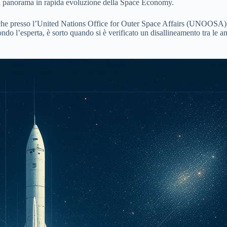
 nel panorama in rapida evoluzione della Space Economy.
re che presso l’United Nations Office for Outer Space Affairs (UNOOSA)
do l’esperta, è sorto quando si è verificato un disallineamento tra le a