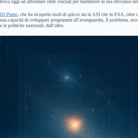
trova oggi ad affrontare sfide cruciali per mantenere la sua rilevanza
Di Pippo
, che ha ricoperto ruoli di spicco sia in ASI che in ESA, olt
sua capacità di sviluppare programmi all’avanguardia. Il problema, secon
e le politiche nazionali, dall’altro.