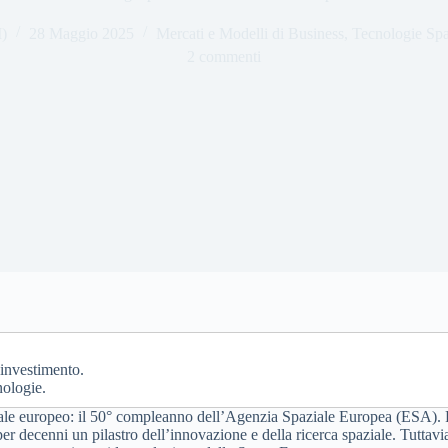
)
28 Maggio 2025
Mercati e Modelli di Business
,
Tecnologie Spa
2 commenti
'investimento.
nologie.
ziale europeo: il 50° compleanno dell’Agenzia Spaziale Europea (ESA). 
to per decenni un pilastro dell’innovazione e della ricerca spaziale. Tutta