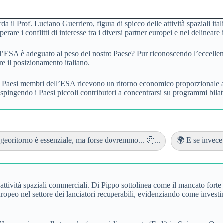
 il Prof. Luciano Guerriero, figura di spicco delle attività spaziali ita
re i conflitti di interesse tra i diversi partner europei e nel delinear
ell’ESA è adeguato al peso del nostro Paese? Pur riconoscendo l’eccellenza
e il posizionamento italiano.
ui i Paesi membri dell’ESA ricevono un ritorno economico proporzionale 
spingendo i Paesi piccoli contributori a concentrarsi su programmi bilate
 georitorno è essenziale, ma forse dovremmo... 🤔...
🌍 E se invece 
ttività spaziali commerciali. Di Pippo sottolinea come il mancato forte p
co europeo nel settore dei lanciatori recuperabili, evidenziando come inv