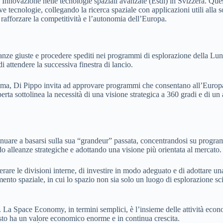
l’Innovazione nelle tecnologie spaziali avanzate (Esdi) in Svizzera. Que
ecnologie, collegando la ricerca spaziale con applicazioni utili alla soc
di rafforzare la competitività e l’autonomia dell’Europa.
eanze giuste e procedere spediti nei programmi di esplorazione della Lun
 attendere la successiva finestra di lancio.
, Di Pippo invita ad approvare programmi che consentano all’Europa di i
perta sottolinea la necessità di una visione strategica a 360 gradi e di u
nuare a basarsi sulla sua “grandeur” passata, concentrandosi su programm
 alleanze strategiche e adottando una visione più orientata al mercato.
erare le divisioni interne, di investire in modo adeguato e di adottare u
imento spaziale, in cui lo spazio non sia solo un luogo di esplorazione s
i. La Space Economy, in termini semplici, è l’insieme delle attività econo
esto ha un valore economico enorme e in continua crescita.