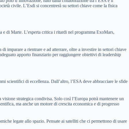
sto polo d’innovazione, nato dalla collaborazione tra l’ESA e il
ietà civile. L’Esdi si concentrerà su settori chiave come la fisica
a e di Marte. L’esperta critica i ritardi nel programma ExoMars,
mparare a rientrare e ad atterrare, oltre a investire in settori chiave
n adeguato apporto finanziario per raggiungere obiettivi di leadership
i scientifici di eccellenza. Dall’altro, l’ESA deve abbracciare le sfide
na visione strategica condivisa. Solo così l’Europa potrà mantenere un
cientifica, ma anche un motore di crescita economica e di progresso
miche legate allo spazio. Pensate ai satelliti che ci permettono di usare