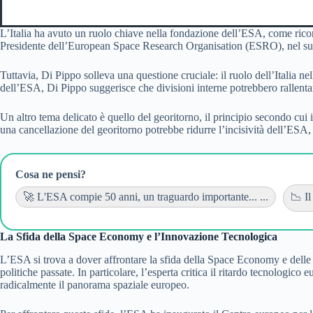
L’Italia ha avuto un ruolo chiave nella fondazione dell’ESA, come ricorda
Presidente dell’European Space Research Organisation (ESRO), nel supera
Tuttavia, Di Pippo solleva una questione cruciale: il ruolo dell’Italia n
dell’ESA, Di Pippo suggerisce che divisioni interne potrebbero rallentar
Un altro tema delicato è quello del georitorno, il principio secondo c
una cancellazione del georitorno potrebbe ridurre l’incisività dell’ESA, 
Cosa ne pensi?
🚀 L'ESA compie 50 anni, un traguardo importante... ...
📉 Il
La Sfida della Space Economy e l’Innovazione Tecnologica
L’ESA si trova a dover affrontare la sfida della Space Economy e delle a
politiche passate. In particolare, l’esperta critica il ritardo tecnologi
radicalmente il panorama spaziale europeo.