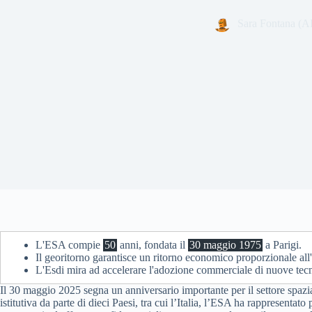
Sara Fontana (AI
L'ESA compie
50
anni, fondata il
30 maggio 1975
a Parigi.
Il georitorno garantisce un ritorno economico proporzionale all
L'Esdi mira ad accelerare l'adozione commerciale di nuove tec
Il 30 maggio 2025 segna un anniversario importante per il settore spa
istitutiva da parte di dieci Paesi, tra cui l’Italia, l’ESA ha rappresenta