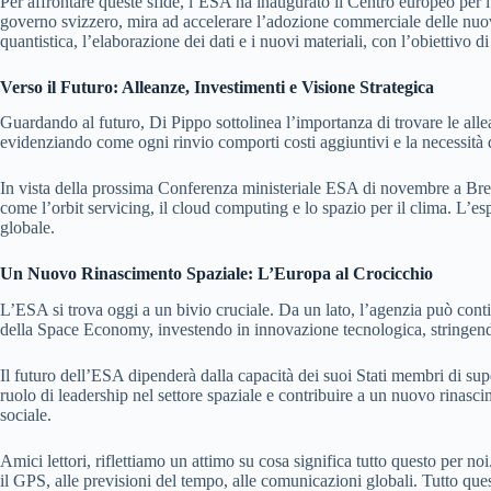
Per affrontare queste sfide, l’ESA ha inaugurato il Centro europeo per 
governo svizzero, mira ad accelerare l’adozione commerciale delle nuove t
quantistica, l’elaborazione dei dati e i nuovi materiali, con l’obiettivo 
Verso il Futuro: Alleanze, Investimenti e Visione Strategica
Guardando al futuro, Di Pippo sottolinea l’importanza di trovare le all
evidenziando come ogni rinvio comporti costi aggiuntivi e la necessità di
In vista della prossima Conferenza ministeriale ESA di novembre a Brema
come l’orbit servicing, il cloud computing e lo spazio per il clima. L’es
globale.
Un Nuovo Rinascimento Spaziale: L’Europa al Crocicchio
L’ESA si trova oggi a un bivio cruciale. Da un lato, l’agenzia può conti
della Space Economy, investendo in innovazione tecnologica, stringendo
Il futuro dell’ESA dipenderà dalla capacità dei suoi Stati membri di sup
ruolo di leadership nel settore spaziale e contribuire a un nuovo rinasc
sociale.
Amici lettori, riflettiamo un attimo su cosa significa tutto questo per no
il GPS, alle previsioni del tempo, alle comunicazioni globali. Tutto qu