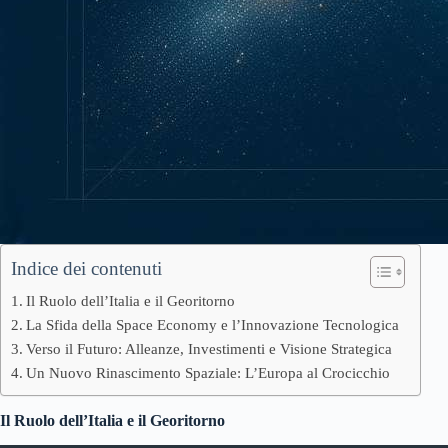
Indice dei contenuti
Il Ruolo dell’Italia e il Georitorno
La Sfida della Space Economy e l’Innovazione Tecnologica
Verso il Futuro: Alleanze, Investimenti e Visione Strategica
Un Nuovo Rinascimento Spaziale: L’Europa al Crocicchio
Il Ruolo dell’Italia e il Georitorno