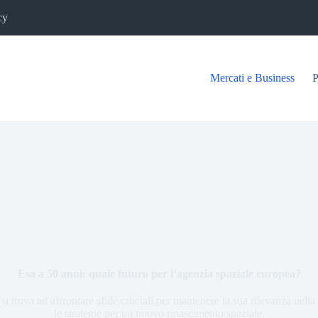
cy
Mercati e Business
P
Esa a 50 anni: quale futuro per l’agenzia spaziale europea?
si trova ad affrontare sfide cruciali per mantenere la sua rilevanza nel
le strategie per un nuovo rinascimento spaziale.