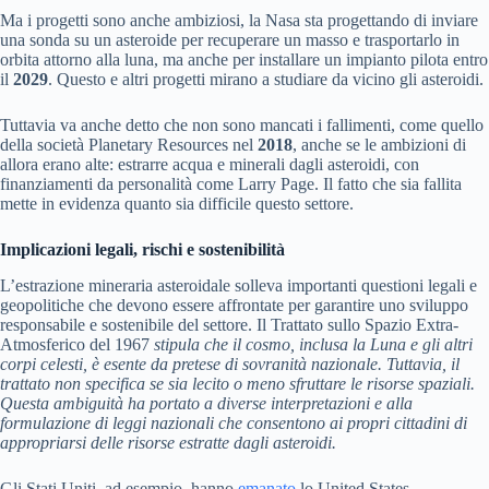
Ma i progetti sono anche ambiziosi, la Nasa sta progettando di inviare
una sonda su un asteroide per recuperare un masso e trasportarlo in
orbita attorno alla luna, ma anche per installare un impianto pilota entro
il
2029
. Questo e altri progetti mirano a studiare da vicino gli asteroidi.
Tuttavia va anche detto che non sono mancati i fallimenti, come quello
della società Planetary Resources nel
2018
, anche se le ambizioni di
allora erano alte: estrarre acqua e minerali dagli asteroidi, con
finanziamenti da personalità come Larry Page. Il fatto che sia fallita
mette in evidenza quanto sia difficile questo settore.
Implicazioni legali, rischi e sostenibilità
L’estrazione mineraria asteroidale solleva importanti questioni legali e
geopolitiche che devono essere affrontate per garantire uno sviluppo
responsabile e sostenibile del settore. Il Trattato sullo Spazio Extra-
Atmosferico del 1967
stipula che il cosmo, inclusa la Luna e gli altri
corpi celesti, è esente da pretese di sovranità nazionale.
Tuttavia, il
trattato non specifica se sia lecito o meno sfruttare le risorse spaziali.
Questa ambiguità ha portato a diverse interpretazioni e alla
formulazione di leggi nazionali che consentono ai propri cittadini di
appropriarsi delle risorse estratte dagli asteroidi.
Gli Stati Uniti, ad esempio, hanno
emanato
lo United States