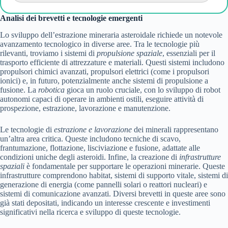
Analisi dei brevetti e tecnologie emergenti
Lo sviluppo dell’estrazione mineraria asteroidale richiede un notevole
avanzamento tecnologico in diverse aree. Tra le tecnologie più
rilevanti, troviamo i sistemi di
propulsione spaziale
, essenziali per il
trasporto efficiente di attrezzature e materiali. Questi sistemi includono
propulsori chimici avanzati, propulsori elettrici (come i propulsori
ionici) e, in futuro, potenzialmente anche sistemi di propulsione a
fusione. La
robotica
gioca un ruolo cruciale, con lo sviluppo di robot
autonomi capaci di operare in ambienti ostili, eseguire attività di
prospezione, estrazione, lavorazione e manutenzione.
Le tecnologie di
estrazione e lavorazione
dei minerali rappresentano
un’altra area critica. Queste includono tecniche di scavo,
frantumazione, flottazione, lisciviazione e fusione, adattate alle
condizioni uniche degli asteroidi. Infine, la creazione di
infrastrutture
spaziali
è fondamentale per supportare le operazioni minerarie. Queste
infrastrutture comprendono habitat, sistemi di supporto vitale, sistemi di
generazione di energia (come pannelli solari o reattori nucleari) e
sistemi di comunicazione avanzati. Diversi brevetti in queste aree sono
già stati depositati, indicando un interesse crescente e investimenti
significativi nella ricerca e sviluppo di queste tecnologie.