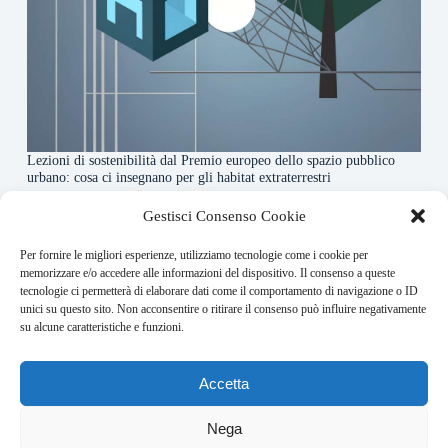
Lezioni di sostenibilità dal Premio europeo dello spazio pubblico
urbano: cosa ci insegnano per gli habitat extraterrestri
7 Agosto 2026
Gestisci Consenso Cookie
Per fornire le migliori esperienze, utilizziamo tecnologie come i cookie per
About this website
memorizzare e/o accedere alle informazioni del dispositivo. Il consenso a queste
tecnologie ci permetterà di elaborare dati come il comportamento di navigazione o ID
Orbitare ogni giorno trova per te le notizie più rilevanti in
unici su questo sito. Non acconsentire o ritirare il consenso può influire negativamente
ambito space economy.
su alcune caratteristiche e funzioni.
Address:
Accetta
VIA USODIMARE 3 - 37138 - VERONA (VR)
E-Mail:
Nega
redazione@bullet-network.com