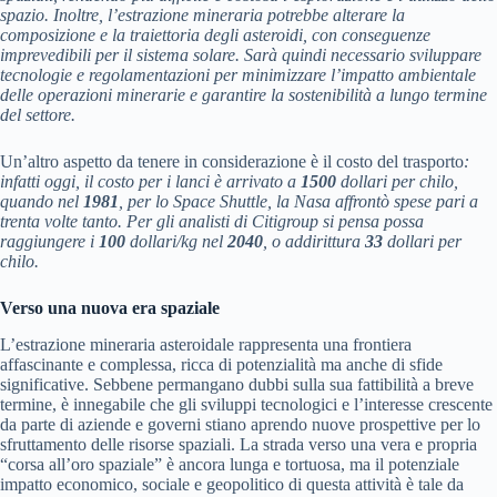
spazio. Inoltre, l’estrazione mineraria potrebbe alterare la
composizione e la traiettoria degli asteroidi, con conseguenze
imprevedibili per il sistema solare. Sarà quindi necessario sviluppare
tecnologie e regolamentazioni per minimizzare l’impatto ambientale
delle operazioni minerarie e garantire la sostenibilità a lungo termine
del settore.
Un’altro aspetto da tenere in considerazione è il costo del trasporto
:
infatti oggi, il costo per i lanci è arrivato a
1500
dollari per chilo,
quando nel
1981
, per lo Space Shuttle, la Nasa affrontò spese pari a
trenta volte tanto. Per gli analisti di Citigroup si pensa possa
raggiungere i
100
dollari/kg nel
2040
, o addirittura
33
dollari per
chilo.
Verso una nuova era spaziale
L’estrazione mineraria asteroidale rappresenta una frontiera
affascinante e complessa, ricca di potenzialità ma anche di sfide
significative. Sebbene permangano dubbi sulla sua fattibilità a breve
termine, è innegabile che gli sviluppi tecnologici e l’interesse crescente
da parte di aziende e governi stiano aprendo nuove prospettive per lo
sfruttamento delle risorse spaziali. La strada verso una vera e propria
“corsa all’oro spaziale” è ancora lunga e tortuosa, ma il potenziale
impatto economico, sociale e geopolitico di questa attività è tale da