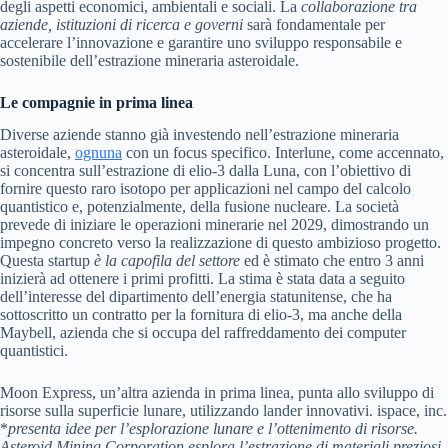
degli aspetti economici, ambientali e sociali. La
collaborazione tra
aziende, istituzioni di ricerca e governi
sarà fondamentale per
accelerare l’innovazione e garantire uno sviluppo responsabile e
sostenibile dell’estrazione mineraria asteroidale.
Le compagnie in prima linea
Diverse aziende stanno già investendo nell’estrazione mineraria
asteroidale,
ognuna
con un focus specifico. Interlune, come accennato,
si concentra sull’estrazione di elio-3 dalla Luna, con l’obiettivo di
fornire questo raro isotopo per applicazioni nel campo del calcolo
quantistico e, potenzialmente, della fusione nucleare. La società
prevede di iniziare le operazioni minerarie nel 2029, dimostrando un
impegno concreto verso la realizzazione di questo ambizioso progetto.
Questa startup
è la capofila del settore
ed è stimato che entro 3 anni
inizierà ad ottenere i primi profitti. La stima è stata data a seguito
dell’interesse del dipartimento dell’energia statunitense, che ha
sottoscritto un contratto per la fornitura di elio-3, ma anche della
Maybell, azienda che si occupa del raffreddamento dei computer
quantistici.
Moon Express, un’altra azienda in prima linea, punta allo sviluppo di
risorse sulla superficie lunare, utilizzando lander innovativi. ispace, inc.
*
presenta idee per l’esplorazione lunare e l’ottenimento di risorse
.
Asteroid Mining Corporation esplora l’estrazione di materiali preziosi