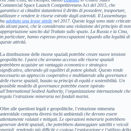
Commercial Space Launch Competitiveness Act
del 2015, che
garantisce ai cittadini statunitensi il diritto di possedere, trasportare,
utilizzare e vendere le risorse estratte dagli asteroidi. Il Lussemburgo
ha
adottato una legge simile
nel 2017. Queste leggi sono state criticate
da alcuni paesi, che le considerano una violazione del principio di non
appropriazione sancito dal Trattato sullo spazio. La Russia e la Cina,
in particolare, hanno espresso preoccupazioni riguardo alla legalità di
queste attività.
La distribuzione delle risorse spaziali
potrebbe creare nuove tensioni
geopolitiche. I paesi che avranno accesso alle risorse spaziali
potrebbero acquisire un vantaggio economico e strategico
significativo, alterando gli equilibri di potere globali. Questo rende
necessario un approccio cooperativo e multilaterale alla governance
delle risorse spaziali, basato su principi di equità e sostenibilità. Un
possibile modello di governance potrebbe essere ispirato
all’International Seabed Authority, l’organizzazione internazionale che
regola l’estrazione mineraria nei fondali marini.
Oltre alle questioni legali e geopolitiche, l’estrazione mineraria
asteroidale comporta diversi rischi ambientali
che devono essere
attentamente valutati e mitigati. Le operazioni minerarie potrebbero
generare detriti spaziali, che potrebbero danneggiare satelliti e veicoli
spaziali, rendendo più difficile e costosa l’esplorazione e l’utilizzo dello