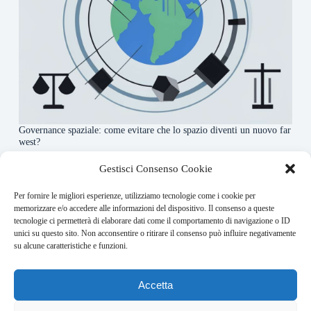
Governance spaziale: come evitare che lo spazio diventi un nuovo far
west?
7 Agosto 2026
Gestisci Consenso Cookie
Per fornire le migliori esperienze, utilizziamo tecnologie come i cookie per
About this website
memorizzare e/o accedere alle informazioni del dispositivo. Il consenso a queste
tecnologie ci permetterà di elaborare dati come il comportamento di navigazione o ID
Orbitare ogni giorno trova per te le notizie più rilevanti in
unici su questo sito. Non acconsentire o ritirare il consenso può influire negativamente
ambito space economy.
su alcune caratteristiche e funzioni.
Address:
Accetta
VIA USODIMARE 3 - 37138 - VERONA (VR)
E-Mail: