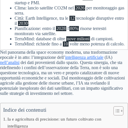
startup e PMI.
Clima: lancio satellite CO2M nel
2026
per monitoraggio gas
serra.
Città: Earth Intelligence, tra le
12
tecnologie disruptive entro
il
2030
.
Pianificazione: entro il
2028
l'
80%
risorse terrestri
monitorato via satellite.
TerraMind: database di oltre
nove milioni
di campioni.
TerraMind: richiede fino a
10
volte meno potenza di calcolo.
Nel panorama della space economy moderna, una trasformazione
epocale è in atto: l’integrazione dell’
intelligenza artificiale
(IA)
nell’analisi
dei dati provenienti dallo spazio. Questa sinergia, che sta
ridefinendo i confini dell’osservazione della Terra, non è solo una
questione tecnologica, ma un vero e proprio catalizzatore di nuove
opportunità economiche e sociali. Dal monitoraggio delle coltivazioni
agricole alla gestione delle risorse urbane, l’IA sta svelando il
potenziale inesplorato dei dati satellitari, con un impatto significativo
sulle strategie di investimento nel settore.
Indice dei contenuti
Ia e agricoltura di precisione: un futuro coltivato con
intelligenza