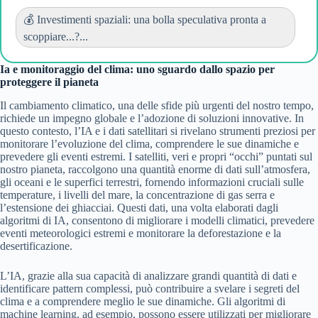
💰 Investimenti spaziali: una bolla speculativa pronta a
scoppiare...?...
Ia e monitoraggio del clima: uno sguardo dallo spazio per
proteggere il pianeta
Il cambiamento climatico, una delle sfide più urgenti del nostro tempo,
richiede un impegno globale e l’adozione di soluzioni innovative. In
questo contesto, l’IA e i dati satellitari si rivelano strumenti preziosi per
monitorare l’evoluzione del clima, comprendere le sue dinamiche e
prevedere gli eventi estremi. I satelliti, veri e propri “occhi” puntati sul
nostro pianeta, raccolgono una quantità enorme di dati sull’atmosfera,
gli oceani e le superfici terrestri, fornendo informazioni cruciali sulle
temperature, i livelli del mare, la concentrazione di gas serra e
l’estensione dei ghiacciai. Questi dati, una volta elaborati dagli
algoritmi di IA, consentono di migliorare i modelli climatici, prevedere
eventi meteorologici estremi e monitorare la deforestazione e la
desertificazione.
L’IA, grazie alla sua capacità di analizzare grandi quantità di dati e
identificare pattern complessi, può contribuire a svelare i segreti del
clima e a comprendere meglio le sue dinamiche. Gli algoritmi di
machine learning, ad esempio, possono essere utilizzati per migliorare