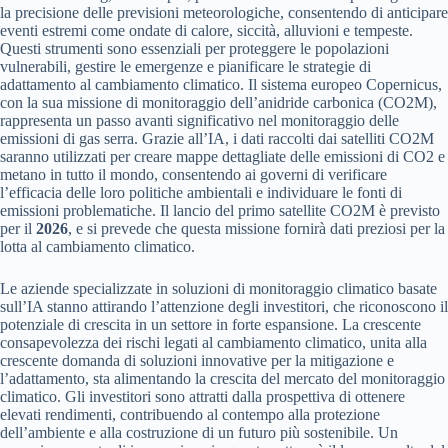
la precisione delle previsioni meteorologiche, consentendo di anticipare
eventi estremi come ondate di calore, siccità, alluvioni e tempeste.
Questi strumenti sono essenziali per proteggere le popolazioni
vulnerabili, gestire le emergenze e pianificare le strategie di
adattamento al cambiamento climatico. Il sistema europeo Copernicus,
con la sua missione di monitoraggio dell’anidride carbonica (CO2M),
rappresenta un passo avanti significativo nel monitoraggio delle
emissioni di gas serra. Grazie all’IA, i dati raccolti dai satelliti CO2M
saranno utilizzati per creare mappe dettagliate delle emissioni di CO2 e
metano in tutto il mondo, consentendo ai governi di verificare
l’efficacia delle loro politiche ambientali e individuare le fonti di
emissioni problematiche. Il lancio del primo satellite CO2M è previsto
per il
2026
, e si prevede che questa missione fornirà dati preziosi per la
lotta al cambiamento climatico.
Le aziende specializzate in soluzioni di monitoraggio climatico basate
sull’IA stanno attirando l’attenzione degli investitori, che riconoscono il
potenziale di crescita in un settore in forte espansione. La crescente
consapevolezza dei rischi legati al cambiamento climatico, unita alla
crescente domanda di soluzioni innovative per la mitigazione e
l’adattamento, sta alimentando la crescita del mercato del monitoraggio
climatico. Gli investitori sono attratti dalla prospettiva di ottenere
elevati rendimenti, contribuendo al contempo alla protezione
dell’ambiente e alla costruzione di un futuro più sostenibile. Un