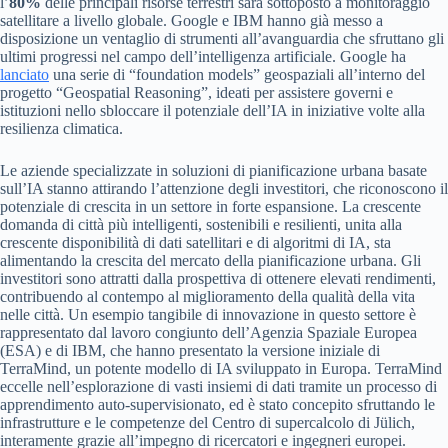
l’
80%
delle principali risorse terrestri sarà sottoposto a monitoraggio
satellitare a livello globale. Google e IBM hanno già messo a
disposizione un ventaglio di strumenti all’avanguardia che sfruttano gli
ultimi progressi nel campo dell’intelligenza artificiale. Google ha
lanciato
una serie di “foundation models” geospaziali all’interno del
progetto “Geospatial Reasoning”, ideati per assistere governi e
istituzioni nello sbloccare il potenziale dell’IA in iniziative volte alla
resilienza climatica.
Le aziende specializzate in soluzioni di pianificazione urbana basate
sull’IA stanno attirando l’attenzione degli investitori, che riconoscono il
potenziale di crescita in un settore in forte espansione. La crescente
domanda di città più intelligenti, sostenibili e resilienti, unita alla
crescente disponibilità di dati satellitari e di algoritmi di IA, sta
alimentando la crescita del mercato della pianificazione urbana. Gli
investitori sono attratti dalla prospettiva di ottenere elevati rendimenti,
contribuendo al contempo al miglioramento della qualità della vita
nelle città. Un esempio tangibile di innovazione in questo settore è
rappresentato dal lavoro congiunto dell’Agenzia Spaziale Europea
(ESA) e di IBM, che hanno presentato la versione iniziale di
TerraMind, un potente modello di IA sviluppato in Europa. TerraMind
eccelle nell’esplorazione di vasti insiemi di dati tramite un processo di
apprendimento auto-supervisionato, ed è stato concepito sfruttando le
infrastrutture e le competenze del Centro di supercalcolo di Jülich,
interamente grazie all’impegno di ricercatori e ingegneri europei.