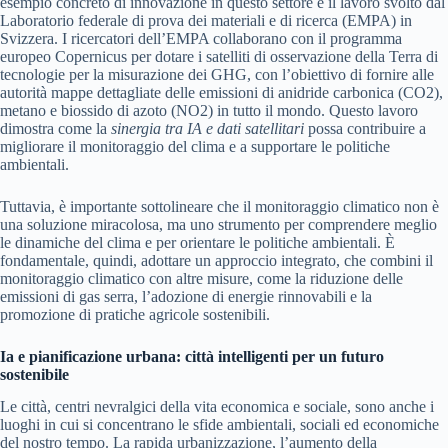
esempio concreto di innovazione in questo settore è il lavoro svolto dal
Laboratorio federale di prova dei materiali e di ricerca (EMPA) in
Svizzera. I ricercatori dell’EMPA collaborano con il programma
europeo Copernicus per dotare i satelliti di osservazione della Terra di
tecnologie per la misurazione dei GHG, con l’obiettivo di fornire alle
autorità mappe dettagliate delle emissioni di anidride carbonica (CO2),
metano e biossido di azoto (NO2) in tutto il mondo. Questo lavoro
dimostra come la
sinergia tra IA e dati satellitari
possa contribuire a
migliorare il monitoraggio del clima e a supportare le politiche
ambientali.
Tuttavia, è importante sottolineare che il monitoraggio climatico non è
una soluzione miracolosa, ma uno strumento per comprendere meglio
le dinamiche del clima e per orientare le politiche ambientali. È
fondamentale, quindi, adottare un approccio integrato, che combini il
monitoraggio climatico con altre misure, come la riduzione delle
emissioni di gas serra, l’adozione di energie rinnovabili e la
promozione di pratiche agricole sostenibili.
Ia e pianificazione urbana: città intelligenti per un futuro
sostenibile
Le città, centri nevralgici della vita economica e sociale, sono anche i
luoghi in cui si concentrano le sfide ambientali, sociali ed economiche
del nostro tempo. La rapida urbanizzazione, l’aumento della