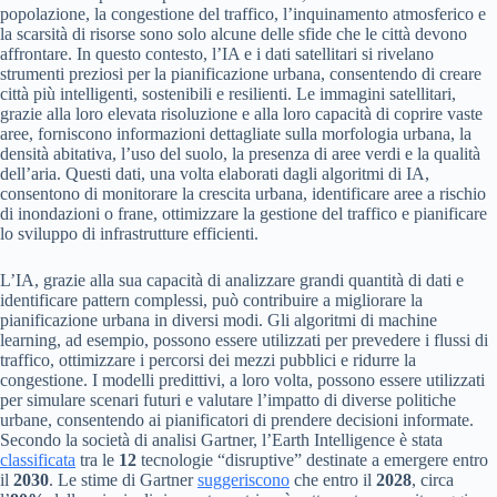
popolazione, la congestione del traffico, l’inquinamento atmosferico e
la scarsità di risorse sono solo alcune delle sfide che le città devono
affrontare. In questo contesto, l’IA e i dati satellitari si rivelano
strumenti preziosi per la pianificazione urbana, consentendo di creare
città più intelligenti, sostenibili e resilienti. Le immagini satellitari,
grazie alla loro elevata risoluzione e alla loro capacità di coprire vaste
aree, forniscono informazioni dettagliate sulla morfologia urbana, la
densità abitativa, l’uso del suolo, la presenza di aree verdi e la qualità
dell’aria. Questi dati, una volta elaborati dagli algoritmi di IA,
consentono di monitorare la crescita urbana, identificare aree a rischio
di inondazioni o frane, ottimizzare la gestione del traffico e pianificare
lo sviluppo di infrastrutture efficienti.
L’IA, grazie alla sua capacità di analizzare grandi quantità di dati e
identificare pattern complessi, può contribuire a migliorare la
pianificazione urbana in diversi modi. Gli algoritmi di machine
learning, ad esempio, possono essere utilizzati per prevedere i flussi di
traffico, ottimizzare i percorsi dei mezzi pubblici e ridurre la
congestione. I modelli predittivi, a loro volta, possono essere utilizzati
per simulare scenari futuri e valutare l’impatto di diverse politiche
urbane, consentendo ai pianificatori di prendere decisioni informate.
Secondo la società di analisi Gartner, l’Earth Intelligence è stata
classificata
tra le
12
tecnologie “disruptive” destinate a emergere entro
il
2030
. Le stime di Gartner
suggeriscono
che entro il
2028
, circa