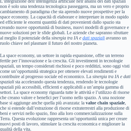
L’integrazione dell’intelligenza artificiale nell’analisi dei dati spaziali
non è solo una tendenza tecnologica passeggera, ma un vero e proprio
cambiamento di paradigma che sta aprendo nuove prospettive per la
space economy. La capacità di elaborare e interpretare in modo rapido
ed efficiente le enormi quantità di dati provenienti dallo spazio sta
creando nuove opportunità di business, nuovi modelli di governance e
nuove soluzioni per le sfide globali. Le aziende che sapranno sfruttare
al meglio il potenziale della
sinergia tra IA e
dati spaziali
avranno un
ruolo chiave nel plasmare il futuro del nostro pianeta.
La space economy, un settore in rapida espansione, offre un terreno
fertile per l’innovazione e la crescita. Gli investimenti in tecnologie
spaziali, un tempo considerati rischiosi e poco redditizi, sono oggi visti
come un’opportunità strategica per ottenere elevati rendimenti e
contribuire al progresso sociale ed economico. La
sinergia tra IA e dati
spaziali
sta accelerando questa tendenza, rendendo le tecnologie
spaziali più accessibili, efficienti e applicabili a un’ampia gamma di
settori. La space economy riguarda tutte le attività e l’utilizzo di risorse
che creano valore e benefici per l’uomo nello spazio. A una nozione
base si aggiunge anche quella più avanzata: la
value chain spaziale
,
che si estende dall’estrazione di risorse extraterrestri alla produzione di
beni e servizi nello spazio, fino alla loro commercializzazione sulla
Terra. Questa evoluzione rappresenta un’opportunità unica per creare
nuovi posti di lavoro, stimolare la crescita economica e migliorare la
qualità della vita.