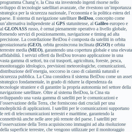
programma Chang’e, la Cina sta investendo ingenti risorse nello
sviluppo di tecnologie satellitari avanzate, che rivestono un’importanza
strategica per la sicurezza nazionale, l’economia e la politica estera del
paese. Il sistema di navigazione satellitare
BeiDou
, concepito come
un’alternativa indipendente al
GPS
statunitense, al
Galileo
europeo e
al
GLONASS
russo, è ormai pienamente operativo a livello globale,
fornendo servizi di posizionamento, navigazione e timing ad alta
precisione. La costellazione BeiDou è composta da satelliti in orbita
geostazionaria
(GEO)
, orbita geosincrona inclinata
(IGSO)
e orbita
terrestre media
(MEO)
, garantendo una copertura globale e una elevata
affidabilità. I servizi offerti da BeiDou trovano applicazione in una
vasta gamma di settori, tra cui trasporti, agricoltura, foreste, pesca,
monitoraggio idrologico, previsioni meteorologiche, comunicazioni,
distribuzione dell’energia, soccorso in caso di calamità naturali e
sicurezza pubblica. La Cina considera il sistema BeiDou come un asset
strategico fondamentale, in grado di ridurre la dipendenza da
tecnologie straniere e di garantire la propria autonomia nel settore della
navigazione satellitare. Oltre al sistema BeiDou, la Cina sta
sviluppando una vasta gamma di satelliti per le comunicazioni e
l’osservazione della Terra, che forniscono dati cruciali per una
molteplicità di applicazioni. I satelliti per le comunicazioni supportano
le reti di telecomunicazioni terrestri e marittime, garantendo la
connettività anche nelle aree più remote del paese. I satelliti per
l’osservazione della Terra acquisiscono immagini ad alta risoluzione
della superficie terrestre, che vengono utilizzate per il monitoraggio