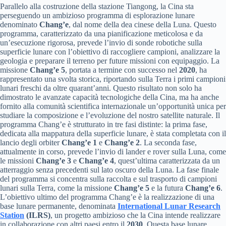
Parallelo alla costruzione della stazione Tiangong, la Cina sta
perseguendo un ambizioso programma di esplorazione lunare
denominato
Chang’e
, dal nome della dea cinese della Luna. Questo
programma, caratterizzato da una pianificazione meticolosa e da
un’esecuzione rigorosa, prevede l’invio di sonde robotiche sulla
superficie lunare con l’obiettivo di raccogliere campioni, analizzare la
geologia e preparare il terreno per future missioni con equipaggio. La
missione
Chang’e 5
, portata a termine con successo nel
2020
, ha
rappresentato una svolta storica, riportando sulla Terra i primi campioni
lunari freschi da oltre quarant’anni. Questo risultato non solo ha
dimostrato le avanzate capacità tecnologiche della Cina, ma ha anche
fornito alla comunità scientifica internazionale un’opportunità unica per
studiare la composizione e l’evoluzione del nostro satellite naturale. Il
programma Chang’e è strutturato in tre fasi distinte: la prima fase,
dedicata alla mappatura della superficie lunare, è stata completata con il
lancio degli orbiter
Chang’e 1
e
Chang’e 2
. La seconda fase,
attualmente in corso, prevede l’invio di lander e rover sulla Luna, come
le missioni
Chang’e 3
e
Chang’e 4
, quest’ultima caratterizzata da un
atterraggio senza precedenti sul lato oscuro della Luna. La fase finale
del programma si concentra sulla raccolta e sul trasporto di campioni
lunari sulla Terra, come la missione
Chang’e 5
e la futura
Chang’e 6
.
L’obiettivo ultimo del programma Chang’e è la realizzazione di una
base lunare permanente, denominata
International Lunar Research
Station
(ILRS)
, un progetto ambizioso che la Cina intende realizzare
in collaborazione con altri paesi entro il
2030
. Questa base lunare