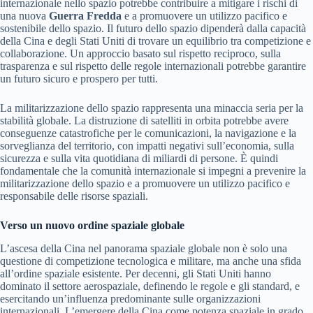
internazionale nello spazio potrebbe contribuire a mitigare i rischi di
una nuova
Guerra Fredda
e a promuovere un utilizzo pacifico e
sostenibile dello spazio. Il futuro dello spazio dipenderà dalla capacità
della Cina e degli Stati Uniti di trovare un equilibrio tra competizione e
collaborazione. Un approccio basato sul rispetto reciproco, sulla
trasparenza e sul rispetto delle regole internazionali potrebbe garantire
un futuro sicuro e prospero per tutti.
La militarizzazione dello spazio rappresenta una minaccia seria per la
stabilità globale. La distruzione di satelliti in orbita potrebbe avere
conseguenze catastrofiche per le comunicazioni, la navigazione e la
sorveglianza del territorio, con impatti negativi sull’economia, sulla
sicurezza e sulla vita quotidiana di miliardi di persone. È quindi
fondamentale che la comunità internazionale si impegni a prevenire la
militarizzazione dello spazio e a promuovere un utilizzo pacifico e
responsabile delle risorse spaziali.
Verso un nuovo ordine spaziale globale
L’ascesa della Cina nel panorama spaziale globale non è solo una
questione di competizione tecnologica e militare, ma anche una sfida
all’ordine spaziale esistente. Per decenni, gli Stati Uniti hanno
dominato il settore aerospaziale, definendo le regole e gli standard, e
esercitando un’influenza predominante sulle organizzazioni
internazionali. L’emergere della Cina come potenza spaziale in grado