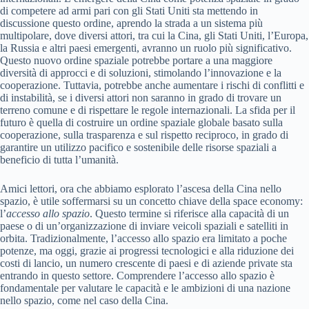
di competere ad armi pari con gli Stati Uniti sta mettendo in
discussione questo ordine, aprendo la strada a un sistema più
multipolare, dove diversi attori, tra cui la Cina, gli Stati Uniti, l’Europa,
la Russia e altri paesi emergenti, avranno un ruolo più significativo.
Questo nuovo ordine spaziale potrebbe portare a una maggiore
diversità di approcci e di soluzioni, stimolando l’innovazione e la
cooperazione. Tuttavia, potrebbe anche aumentare i rischi di conflitti e
di instabilità, se i diversi attori non saranno in grado di trovare un
terreno comune e di rispettare le regole internazionali. La sfida per il
futuro è quella di costruire un ordine spaziale globale basato sulla
cooperazione, sulla trasparenza e sul rispetto reciproco, in grado di
garantire un utilizzo pacifico e sostenibile delle risorse spaziali a
beneficio di tutta l’umanità.
Amici lettori, ora che abbiamo esplorato l’ascesa della Cina nello
spazio, è utile soffermarsi su un concetto chiave della space economy:
l’
accesso allo spazio
. Questo termine si riferisce alla capacità di un
paese o di un’organizzazione di inviare veicoli spaziali e satelliti in
orbita. Tradizionalmente, l’accesso allo spazio era limitato a poche
potenze, ma oggi, grazie ai progressi tecnologici e alla riduzione dei
costi di lancio, un numero crescente di paesi e di aziende private sta
entrando in questo settore. Comprendere l’accesso allo spazio è
fondamentale per valutare le capacità e le ambizioni di una nazione
nello spazio, come nel caso della Cina.