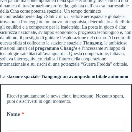
Nel panorama contemporaneo della space economy, assistiamo a una
dinamica di trasformazione profonda, guidata dall’ascesa inarrestabile
della Cina come potenza spaziale. Un tempo dominato
incontrastatamente dagli Stati Uniti, il settore aerospaziale globale si
trova ora a fronteggiare un nuovo protagonista, determinato a ridefinire
gli equilibri e a competere per la leadership. La posta in gioco è alta:
sicurezza nazionale, sviluppo economico, progresso tecnologico e, non
da ultimo, il prestigio di guidare l’esplorazione del cosmo. Al centro di
questa sfida si collocano la stazione spaziale
Tiangong
, le ambiziose
missioni lunari del
programma Chang’e
e l’incessante sviluppo di
tecnologie satellitari all’avanguardia. Questa competizione, tuttavia,
solleva interrogativi cruciali sul futuro della cooperazione
internazionale e sui rischi di una potenziale “Guerra Fredda” orbitale.
La stazione spaziale Tiangong: un avamposto orbitale autonomo
Ricevi gratuitamente le news che ti interessano. Nessuno spam,
puoi disiscriverti in ogni momento.
Nome