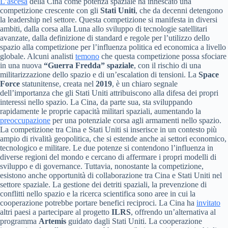
L’ascesa
della Cina come potenza spaziale ha innescato una
competizione crescente con gli
Stati Uniti
, che da decenni detengono
la leadership nel settore. Questa competizione si manifesta in diversi
ambiti, dalla corsa alla Luna allo sviluppo di tecnologie satellitari
avanzate, dalla definizione di standard e regole per l’utilizzo dello
spazio alla competizione per l’influenza politica ed economica a livello
globale. Alcuni analisti
temono
che questa competizione possa sfociare
in una nuova
“Guerra Fredda” spaziale
, con il rischio di una
militarizzazione dello spazio e di un’escalation di tensioni. La
Space
Force
statunitense, creata nel
2019
, è un chiaro segnale
dell’importanza che gli Stati Uniti attribuiscono alla difesa dei propri
interessi nello spazio. La Cina, da parte sua, sta sviluppando
rapidamente le proprie capacità militari spaziali, aumentando la
preoccupazione
per una potenziale corsa agli armamenti nello spazio.
La competizione tra Cina e Stati Uniti si inserisce in un contesto più
ampio di rivalità geopolitica, che si estende anche ai settori economico,
tecnologico e militare. Le due potenze si contendono l’influenza in
diverse regioni del mondo e cercano di affermare i propri modelli di
sviluppo e di governance. Tuttavia, nonostante la competizione,
esistono anche opportunità di collaborazione tra Cina e Stati Uniti nel
settore spaziale. La gestione dei detriti spaziali, la prevenzione di
conflitti nello spazio e la ricerca scientifica sono aree in cui la
cooperazione potrebbe portare benefici reciproci. La Cina ha
invitato
altri paesi a partecipare al progetto
ILRS
, offrendo un’alternativa al
programma
Artemis
guidato dagli Stati Uniti. La cooperazione