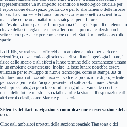
rappresenterebbe un avamposto scientifico e tecnologico cruciale per
l’esplorazione dello spazio profondo e per lo sfruttamento delle risorse
lunari. La Cina vede la Luna non solo come un obiettivo scientifico,
ma anche come una piattaforma strategica per il futuro
dell’esplorazione spaziale. Il programma Chang’e è quindi un elemento
chiave della strategia cinese per affermare la propria leadership nel
settore aerospaziale e per competere con gli Stati Uniti nella corsa allo
spazio.
La
ILRS
, se realizzata, offrirebbe un ambiente unico per la ricerca
scientifica, consentendo agli scienziati di studiare la geologia lunare, la
fisica dello spazio e gli effetti a lungo termine della permanenza umana
in un ambiente extraterrestre. Inoltre, la base lunare potrebbe essere
utilizzata per lo sviluppo di nuove tecnologie, come la stampa
3D
di
strutture lunari utilizzando risorse locali e la produzione di propellente
per razzi a partire dall’acqua presente nel sottosuolo lunare. Questi
sviluppi tecnologici potrebbero ridurre significativamente i costi e i
rischi delle future missioni spaziali e aprire la strada all’esplorazione di
altri corpi celesti, come Marte e gli asteroidi.
Sistemi satellitari: navigazione, comunicazione e osservazione della
terra
Oltre agli ambiziosi progetti della stazione spaziale Tiangong e del