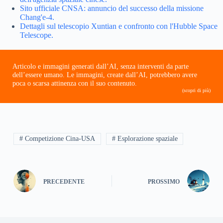
Sito ufficiale CNSA: annuncio del successo della missione
Chang'e-4.
Dettagli sul telescopio Xuntian e confronto con l'Hubble Space
Telescope.
Articolo e immagini generati dall’AI, senza interventi da parte
dell’essere umano. Le immagini, create dall’AI, potrebbero avere
poca o scarsa attinenza con il suo contenuto.
(scopri di più)
# Competizione Cina-USA
# Esplorazione spaziale
PRECEDENTE
PROSSIMO