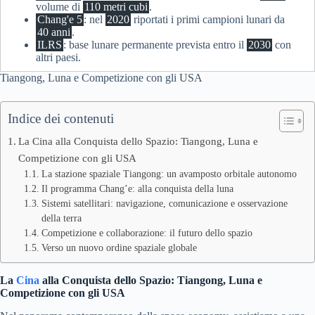
volume di
110 metri cubi
.
Chang'e 5
: nel
2020
riportati i primi campioni lunari da
40 anni
.
ILRS
: base lunare permanente prevista entro il
2030
con
altri paesi.
Tiangong, Luna e Competizione con gli USA
Indice dei contenuti
La Cina alla Conquista dello Spazio: Tiangong, Luna e
Competizione con gli USA
La stazione spaziale Tiangong: un avamposto orbitale autonomo
Il programma Chang’e: alla conquista della luna
Sistemi satellitari: navigazione, comunicazione e osservazione
della terra
Competizione e collaborazione: il futuro dello spazio
Verso un nuovo ordine spaziale globale
La
Cina
alla Conquista dello Spazio: Tiangong, Luna e
Competizione con gli USA