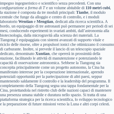
impegno ingegneristico e scientifico senza precedenti. Con una
configurazione a forma di T
e un volume abitabile di
110 metri cubi
,
la stazione è composta da tre moduli principali:
Tianhe
, il modulo
centrale che funge da alloggio e centro di controllo, e i moduli
laboratorio
Wentian
e
Mengtian
, dedicati alla ricerca scientifica. A
bordo, un equipaggio di tre astronauti può permanere per periodi di sei
mesi, conducendo esperimenti in svariati ambiti, dall’astronomia alla
biotecnologia, dalla microgravità alla scienza dei materiali. La
Tiangong è equipaggiata con sistemi avanzati di supporto vitale e
riciclo delle risorse, oltre a propulsori ionici che ottimizzano il consumo
di carburante. Inoltre, si prevede il lancio di un telescopio spaziale
dedicato, denominato
Xuntian
, che opererà in prossimità della
stazione, facilitando le attività di manutenzione e potenziando le
capacità di osservazione astronomica. Sebbene la Tiangong sia
concepita principalmente come un progetto autonomo, la Cina ha
manifestato interesse per la cooperazione internazionale, aprendo
potenziali opportunità per la partecipazione di altri paesi, seppur
mantenendo saldamente il controllo e la leadership del programma. Il
completamento della Tiangong segna una tappa fondamentale per la
Cina, proiettandola nel ristretto club delle nazioni capaci di mantenere
una presenza umana stabile e duratura nello spazio. Si tratta di una
piattaforma strategica per la ricerca scientifica, lo sviluppo tecnologico
e la preparazione di future missioni verso la Luna e altri corpi celesti.