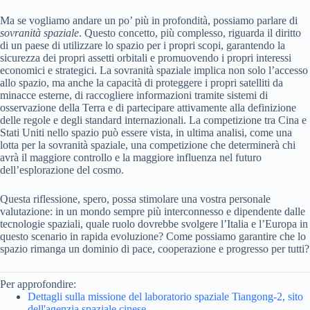
Ma se vogliamo andare un po’ più in profondità, possiamo parlare di
sovranità spaziale
. Questo concetto, più complesso, riguarda il diritto
di un paese di utilizzare lo spazio per i propri scopi, garantendo la
sicurezza dei propri assetti orbitali e promuovendo i propri interessi
economici e strategici. La sovranità spaziale implica non solo l’accesso
allo spazio, ma anche la capacità di proteggere i propri satelliti da
minacce esterne, di raccogliere informazioni tramite sistemi di
osservazione della Terra e di partecipare attivamente alla definizione
delle regole e degli standard internazionali. La competizione tra Cina e
Stati Uniti nello spazio può essere vista, in ultima analisi, come una
lotta per la sovranità spaziale, una competizione che determinerà chi
avrà il maggiore controllo e la maggiore influenza nel futuro
dell’esplorazione del cosmo.
Questa riflessione, spero, possa stimolare una vostra personale
valutazione: in un mondo sempre più interconnesso e dipendente dalle
tecnologie spaziali, quale ruolo dovrebbe svolgere l’Italia e l’Europa in
questo scenario in rapida evoluzione? Come possiamo garantire che lo
spazio rimanga un dominio di pace, cooperazione e progresso per tutti?
Per approfondire:
Dettagli sulla missione del laboratorio spaziale Tiangong-2, sito
dell'agenzia spaziale cinese.