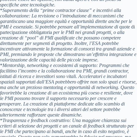
specifiche aree tecnologiche.
*
Superamento della “prime contractor clause” e incentivi alla
collaborazione:
La revisione o l’introduzione di meccanismi che
garantiscano una maggiore equità e opportunità dirette anche per le
PMI è essenziale. Si potrebbe pensare all’implementazione di
quote di
partecipazione obbligatoria
per le PMI nei grandi progetti, o alla
creazione di “pool” di PMI qualificate che possano competere
direttamente per segmenti di progetto. Inoltre, l’ESA potrebbe
incentivare attivamente la formazione di consorzi tra grandi aziende e
PMI, premiando le proposte che dimostrano un’effettiva integrazione e
valorizzazione delle capacità delle piccole imprese.
*
Mentorship, networking e ecosistemi di supporto:
Programmi che
facilitino l’incontro e la collaborazione tra PMI, grandi contractor,
istituti di ricerca e investitori sono vitali. Acceleratori e incubatori
spaziali supportati dall’ESA potrebbero offrire non solo spazi e risorse,
ma anche un prezioso
mentoring
e opportunità di networking. Questo
favorirebbe la creazione di un ecosistema più coeso e resiliente, dove
le PMI possono trovare il supporto necessario per crescere e
prosperare. La creazione di piattaforme dedicate allo scambio di
conoscenze e tecnologie tra i diversi attori del settore potrebbe
ulteriormente rafforzare queste dinamiche.
*
Trasparenza e feedback costruttivo:
Una maggiore chiarezza sui
criteri di selezione dei progetti e un canale di feedback strutturato per
le PMI che partecipano ai bandi, anche in caso di esito negativo, è
cruciale. Questo non solo aumenterebbe la fiducia nel processo, ma