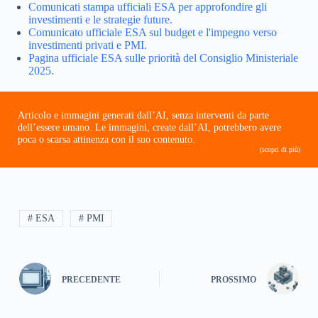
Comunicati stampa ufficiali ESA per approfondire gli
investimenti e le strategie future.
Comunicato ufficiale ESA sul budget e l'impegno verso
investimenti privati e PMI.
Pagina ufficiale ESA sulle priorità del Consiglio Ministeriale
2025.
Articolo e immagini generati dall’AI, senza interventi da parte
dell’essere umano. Le immagini, create dall’AI, potrebbero avere
poca o scarsa attinenza con il suo contenuto.
(scopri di più)
# ESA
# PMI
PRECEDENTE
PROSSIMO