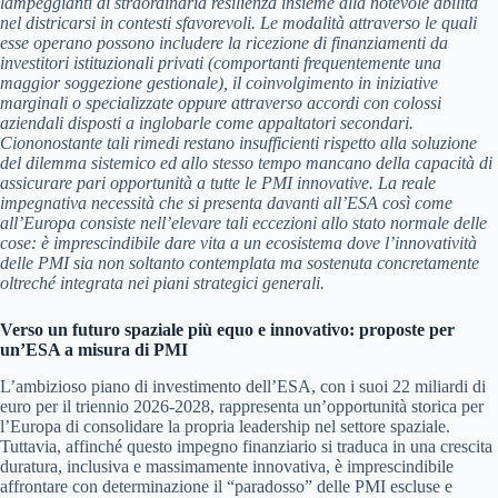
lampeggianti di straordinaria resilienza insieme alla notevole abilità
nel districarsi in contesti sfavorevoli. Le modalità attraverso le quali
esse operano possono includere la ricezione di finanziamenti da
investitori istituzionali privati (comportanti frequentemente una
maggior soggezione gestionale), il coinvolgimento in iniziative
marginali o specializzate oppure attraverso accordi con colossi
aziendali disposti a inglobarle come appaltatori secondari.
Ciononostante tali rimedi restano insufficienti rispetto alla soluzione
del dilemma sistemico ed allo stesso tempo mancano della capacità di
assicurare pari opportunità a tutte le PMI innovative. La reale
impegnativa necessità che si presenta davanti all’ESA così come
all’Europa consiste nell’elevare tali eccezioni allo stato normale delle
cose: è imprescindibile dare vita a un ecosistema dove l’innovatività
delle PMI sia non soltanto contemplata ma sostenuta concretamente
oltreché integrata nei piani strategici generali.
Verso un futuro spaziale più equo e innovativo: proposte per
un’ESA a misura di PMI
L’ambizioso piano di investimento dell’ESA, con i suoi 22 miliardi di
euro per il triennio 2026-2028, rappresenta un’opportunità storica per
l’Europa di consolidare la propria leadership nel settore spaziale.
Tuttavia, affinché questo impegno finanziario si traduca in una crescita
duratura, inclusiva e massimamente innovativa, è imprescindibile
affrontare con determinazione il “paradosso” delle PMI escluse e