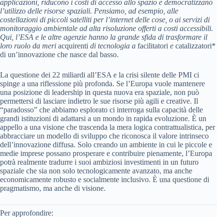
applicazioni, riducono i costi di accesso allo spazio e democratizzano
l’utilizzo delle risorse spaziali. Pensiamo, ad esempio, alle
costellazioni di piccoli satelliti per l’internet delle cose, o ai servizi di
monitoraggio ambientale ad alta risoluzione offerti a costi accessibili.
Qui, l’ESA e le altre agenzie hanno la grande sfida di trasformare il
loro ruolo da meri
acquirenti
di tecnologia a
facilitatori
e
catalizzatori*
di un’innovazione che nasce dal basso.
La questione dei 22 miliardi all’ESA e la crisi silente delle PMI ci
spinge a una riflessione più profonda. Se l’Europa vuole mantenere
una posizione di leadership in questa nuova era spaziale, non può
permettersi di lasciare indietro le sue risorse più agili e creative. Il
“paradosso” che abbiamo esplorato ci interroga sulla capacità delle
grandi istituzioni di adattarsi a un mondo in rapida evoluzione. È un
appello a una visione che trascenda la mera logica contrattualistica, per
abbracciare un modello di sviluppo che riconosca il valore intrinseco
dell’innovazione diffusa. Solo creando un ambiente in cui le piccole e
medie imprese possano prosperare e contribuire pienamente, l’Europa
potrà realmente tradurre i suoi ambiziosi investimenti in un futuro
spaziale che sia non solo tecnologicamente avanzato, ma anche
economicamente robusto e socialmente inclusivo. È una questione di
pragmatismo, ma anche di visione.
Per approfondire: