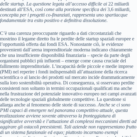
delle startup. La questione legata all’accesso difficile ai
22 miliardi
destinati all’ESA
, così come alla porzione specifica dei
3,6 miliardi
,
concepita per i progetti co-finanziati, rappresenta uno spartiacque
fondamentale tra esito positivo e definitiva dissoluzione.
C’è una carenza preoccupante riguardo a dati circostanziali che
mostrino il legame diretto fra le perdite delle startup spaziali europee e
l’opportunità offerta dai fondi ESA. Nonostante ciò, le evidenze
provenienti dall’arena imprenditoriale moderna indicano chiaramente
che una insufficiente disponibilità finanziaria – specie da parte degli
organismi pubblici più influenti – emerge come causa cruciale del
fallimento imprenditoriale. L’incapacità delle piccole e medie imprese
(PMI) nel reperire i fondi indispensabili all’attuazione della ricerca
scientifica o al lancio dei prodotti sul mercato incide drammaticamente
sulla loro sostenibilità operativa. Di conseguenza, si osservano perdite
consistenti non soltanto in termini occupazionali qualificati ma anche
nella frustrazione del potenziale innovativo europeo nei campi avanzati
delle tecnologie spaziali globalmente competitive. La questione si
allarga anche al fenomeno delle storie di successo
. Anche se ci sono
PMI capaci di emergere nel panorama competitivo attuale, questa
realizzazione avviene sovente attraverso la fronteggiatura di
significative avversità e l’attuazione di complessi meccanismi diretti ad
aggirare gli ostacoli preesistenti. Tali aziende non rappresentano frutto
di un sistema funzionale ed equo; piuttosto incarnano esempi