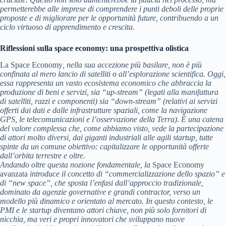
permetterebbe alle imprese di comprendere i punti deboli delle proprie
proposte e di migliorare per le opportunità future, contribuendo a un
ciclo virtuoso di apprendimento e crescita.
Riflessioni sulla space economy: una prospettiva olistica
La Space Economy
, nella sua accezione più basilare, non è più
confinata al mero lancio di satelliti o all’esplorazione scientifica. Oggi,
essa rappresenta un vasto ecosistema economico che abbraccia la
produzione di beni e servizi, sia “up-stream” (legati alla manifattura
di satelliti, razzi e componenti) sia “down-stream” (relativi ai servizi
offerti dai dati e dalle infrastrutture spaziali, come la navigazione
GPS, le telecomunicazioni e l’osservazione della Terra). È una catena
del valore complessa che, come abbiamo visto, vede la partecipazione
di attori molto diversi, dai giganti industriali alle agili startup, tutte
spinte da un comune obiettivo: capitalizzare le opportunità offerte
dall’orbita terrestre e oltre.
Andando oltre questa nozione fondamentale, la
Space Economy
avanzata
introduce il concetto di “commercializzazione dello spazio” e
di “new space”, che sposta l’enfasi dall’approccio tradizionale,
dominato da agenzie governative e grandi contractor, verso un
modello più dinamico e orientato al mercato. In questo contesto, le
PMI e le startup diventano attori chiave, non più solo fornitori di
nicchia, ma veri e propri innovatori che sviluppano nuove