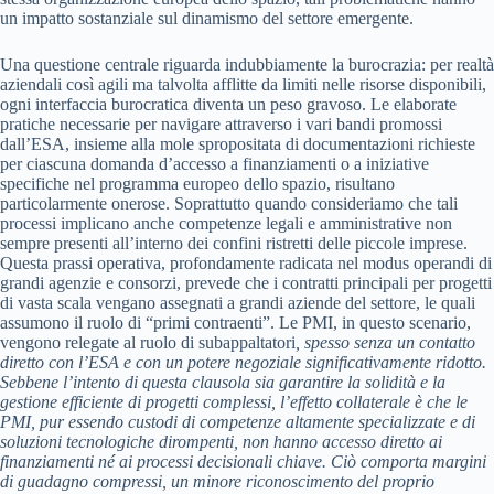
un impatto sostanziale sul dinamismo del settore emergente.
Una questione centrale riguarda indubbiamente la burocrazia: per realtà
aziendali così agili ma talvolta afflitte da limiti nelle risorse disponibili,
ogni interfaccia burocratica diventa un peso gravoso. Le elaborate
pratiche necessarie per navigare attraverso i vari bandi promossi
dall’ESA, insieme alla mole spropositata di documentazioni richieste
per ciascuna domanda d’accesso a finanziamenti o a iniziative
specifiche nel programma europeo dello spazio, risultano
particolarmente onerose. Soprattutto quando consideriamo che tali
processi implicano anche competenze legali e amministrative non
sempre presenti all’interno dei confini ristretti delle piccole imprese.
Questa prassi operativa, profondamente radicata nel modus operandi di
grandi agenzie e consorzi, prevede che i contratti principali per progetti
di vasta scala vengano assegnati a grandi aziende del settore, le quali
assumono il ruolo di “primi contraenti”. Le PMI, in questo scenario,
vengono relegate al ruolo di subappaltatori
, spesso senza un contatto
diretto con l’ESA e con un potere negoziale significativamente ridotto.
Sebbene l’intento di questa clausola sia garantire la solidità e la
gestione efficiente di progetti complessi, l’effetto collaterale è che le
PMI, pur essendo custodi di competenze altamente specializzate e di
soluzioni tecnologiche dirompenti, non hanno accesso diretto ai
finanziamenti né ai processi decisionali chiave. Ciò comporta margini
di guadagno compressi, un minore riconoscimento del proprio