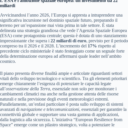
L’ESA e l’ambizione spaziale europea: un investimento da 22
miliardi
Avvicinandosi l’anno 2026, l’Europa si appresta a intraprendere una
significativa incursione nel dominio spaziale futuro, preparando il
terreno per un’espansione mai vista prima in tale settore. È stata
delineata una strategia grandiosa che vede l’Agenzia Spaziale Europea
(ESA) come protagonista centrale; questa è dotata di uno stanziamento
impressionante che supera i
22 miliardi di euro
, previsto per il periodo
compreso tra il 2026 e il 2028. L’incremento del
17%
rispetto al
precedente ciclo ministeriale è stato festeggiato come un segnale forte
della determinazione europea ad affermarsi quale leader nell’ambito
cosmico.
Il piano presenta diverse finalità ampie e articolate riguardanti settori
vitali dello sviluppo tecnologico e scientifico. Tra gli elementi prioritari
emerge chiaramente l’esigenza di potenziare le capacità legate
all’
osservazione della Terra
, essenziale non solo per monitorare i
cambiamenti climatici ma anche nella gestione attenta delle risorse
naturali e nella previsione degli eventi meteorologici estremi.
Parallelamente, un’enfasi particolare è posta sullo sviluppo di sistemi
avanzati di
navigazione e telecomunicazioni
, essenziali per garantire la
connettività globale e supportare una vasta gamma di applicazioni,
dalla logistica alla sicurezza. L’iniziativa “European Resilience from
Space” emerge come un pilastro strategico, volta a potenziare le