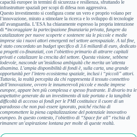
capacità europee in termini di sicurezza e resilienza, sfruttando le
infrastrutture spaziali per scopi di difesa non aggressiva.
Questo investimento si configura come un vero e proprio volano per
l’innovazione, mirato a stimolare la ricerca e lo sviluppo di tecnologie
all’avanguardia. L’ESA ha chiaramente espresso la propria intenzione
di *
incoraggiare la partecipazione finanziaria privata, fungere da
catalizzatore per nuove scoperte e sostenere sia le piccole e medie
imprese sia i nuovi attori emergenti nel settore aerospaziale.
A tal fine,
è stato concordato un budget specifico di 3.6 miliardi di euro, dedicato
a progetti co-finanziati, con l’obiettivo primario di attrarre capitali
privati e catalizzare la crescita del settore. Questa visione, sebbene
lodevole, nasconde un’insidiosa ambiguità che merita un’attenta
disamina. L’ampia disponibilità di fondi è, sulla carta, una grande
opportunità per l’intero ecosistema spaziale, inclusi i “piccoli” attori.
Tuttavia, la realtà percepita da chi rappresenta il tessuto connettivo
dell’innovazione, ovvero le innumerevoli piccole e medie imprese
europee, appare ben più complessa e spesso frustrante. Il divario tra le
aspettative generate da un investimento di tale portata e la tangibile
difficoltà di accesso ai fondi per le PMI costituisce il cuore di un
paradosso che non può essere ignorato, poiché rischia di
compromettere la piena capitalizzazione del potenziale innovativo
europeo. In questo contesto, l’obiettivo di “Space for all” rischia di
rimanere un’aspirazione lontana per molte di queste realtà.