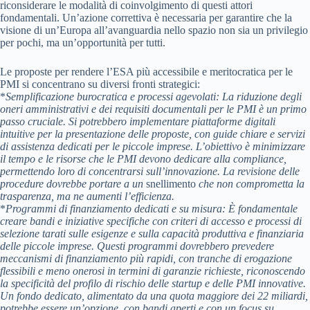
riconsiderare le modalità di coinvolgimento di questi attori
fondamentali. Un’azione correttiva è necessaria per garantire che la
visione di un’Europa all’avanguardia nello spazio non sia un privilegio
per pochi, ma un’opportunità per tutti.
Le proposte per rendere l’ESA più accessibile e meritocratica per le
PMI si concentrano su diversi fronti strategici:
*
Semplificazione burocratica e processi agevolati:
La riduzione degli
oneri amministrativi e dei requisiti documentali per le PMI è un primo
passo cruciale. Si potrebbero implementare piattaforme digitali
intuitive per la presentazione delle proposte, con guide chiare e servizi
di assistenza dedicati per le piccole imprese. L’obiettivo è minimizzare
il tempo e le risorse che le PMI devono dedicare alla compliance,
permettendo loro di concentrarsi sull’innovazione. La revisione delle
procedure dovrebbe portare a un
snellimento
che non comprometta la
trasparenza, ma ne aumenti l’efficienza.
*
Programmi di finanziamento dedicati e su misura:
È fondamentale
creare bandi e iniziative specifiche con criteri di accesso e processi di
selezione tarati sulle esigenze e sulla capacità produttiva e finanziaria
delle piccole imprese. Questi programmi dovrebbero prevedere
meccanismi di finanziamento più rapidi, con tranche di erogazione
flessibili e meno onerosi in termini di garanzie richieste, riconoscendo
la specificità del profilo di rischio delle startup e delle PMI innovative.
Un fondo dedicato, alimentato da una quota maggiore dei 22 miliardi,
potrebbe essere un’opzione, con bandi aperti e con un focus su