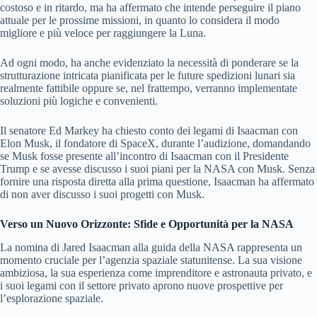
costoso e in ritardo, ma ha affermato che intende perseguire il piano
attuale per le prossime missioni, in quanto lo considera il modo
migliore e più veloce per raggiungere la Luna.
Ad ogni modo, ha anche evidenziato la necessità di ponderare se la
strutturazione intricata pianificata per le future spedizioni lunari sia
realmente fattibile oppure se, nel frattempo, verranno implementate
soluzioni più logiche e convenienti.
Il senatore Ed Markey ha chiesto conto dei legami di Isaacman con
Elon Musk, il fondatore di SpaceX, durante l’audizione, domandando
se Musk fosse presente all’incontro di Isaacman con il Presidente
Trump e se avesse discusso i suoi piani per la NASA con Musk. Senza
fornire una risposta diretta alla prima questione, Isaacman ha affermato
di non aver discusso i suoi progetti con Musk.
Verso un Nuovo Orizzonte: Sfide e Opportunità per la NASA
La nomina di Jared Isaacman alla guida della NASA rappresenta un
momento cruciale per l’agenzia spaziale statunitense. La sua visione
ambiziosa, la sua esperienza come imprenditore e astronauta privato, e
i suoi legami con il settore privato aprono nuove prospettive per
l’esplorazione spaziale.