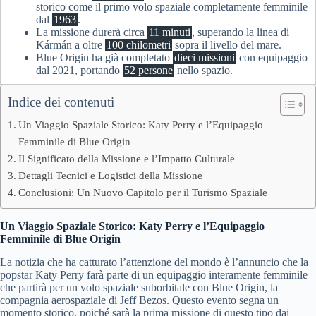
storico come il primo volo spaziale completamente femminile
dal
1963
.
La missione durerà circa
11 minuti
, superando la linea di
Kármán a oltre
100 chilometri
sopra il livello del mare.
Blue Origin ha già completato
dieci missioni
con equipaggio
dal 2021, portando
52 persone
nello spazio.
Indice dei contenuti
Un Viaggio Spaziale Storico: Katy Perry e l’Equipaggio
Femminile di Blue Origin
Il Significato della Missione e l’Impatto Culturale
Dettagli Tecnici e Logistici della Missione
Conclusioni: Un Nuovo Capitolo per il Turismo Spaziale
Un Viaggio Spaziale Storico: Katy Perry e l’Equipaggio
Femminile di Blue Origin
La notizia che ha catturato l’attenzione del mondo è l’annuncio che la
popstar Katy Perry farà parte di un equipaggio interamente femminile
che partirà per un volo spaziale suborbitale con Blue Origin, la
compagnia aerospaziale di Jeff Bezos. Questo evento segna un
momento storico, poiché sarà la prima missione di questo tipo dai