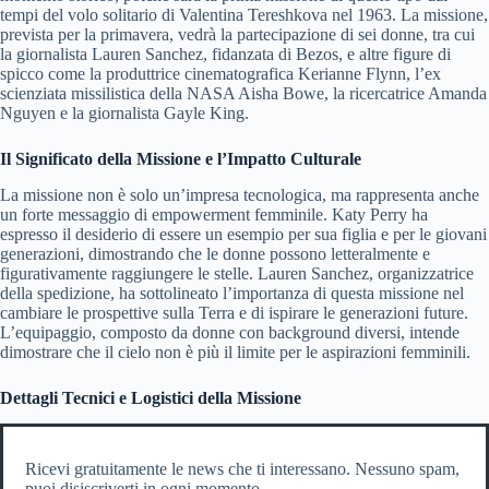
tempi del volo solitario di Valentina Tereshkova nel 1963. La missione,
prevista per la primavera, vedrà la partecipazione di sei donne, tra cui
la giornalista Lauren Sanchez, fidanzata di Bezos, e altre figure di
spicco come la produttrice cinematografica Kerianne Flynn, l’ex
scienziata missilistica della NASA Aisha Bowe, la ricercatrice Amanda
Nguyen e la giornalista Gayle King.
Il Significato della Missione e l’Impatto Culturale
La missione non è solo un’impresa tecnologica, ma rappresenta anche
un forte messaggio di empowerment femminile. Katy Perry ha
espresso il desiderio di essere un esempio per sua figlia e per le giovani
generazioni, dimostrando che le donne possono letteralmente e
figurativamente raggiungere le stelle. Lauren Sanchez, organizzatrice
della spedizione, ha sottolineato l’importanza di questa missione nel
cambiare le prospettive sulla Terra e di ispirare le generazioni future.
L’equipaggio, composto da donne con background diversi, intende
dimostrare che il cielo non è più il limite per le aspirazioni femminili.
Dettagli Tecnici e Logistici della Missione
Ricevi gratuitamente le news che ti interessano. Nessuno spam,
puoi disiscriverti in ogni momento.