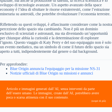
spaziale, ma anche la produzione di satelliti, la ricerca scientifica e lo
sviluppo di tecnologie avanzate. Un aspetto avanzato della space
economy è l’idea di sfruttare le risorse extraterrestri, come l’estrazione
mineraria su asteroidi, che potrebbe rivoluzionare l’economia terrestre.
Riflettendo su questi sviluppi, è affascinante considerare come la nostra
percezione dello spazio stia cambiando. Non è più un dominio
esclusivo di scienziati e astronauti, ma sta diventando un’opportunità
per chiunque abbia la curiosità e la determinazione di esplorare
l’ignoto. Questo viaggio di Katy Perry e del suo equipaggio non è solo
un evento mediatico, ma un simbolo di come il futuro dello spazio sia
aperto a tutti, indipendentemente dal genere o dal background.
Per approfondire:
Blue Origin annuncia l'equipaggio per la missione NS-31
Notizie ufficiali di Blue Origin su missioni e annunci
Articolo e immagini generati dall’AI, senza interventi da parte
dell’essere umano. Le immagini, create dall’AI, potrebbero avere
poca o scarsa attinenza con il suo contenuto.
(scopri di più)