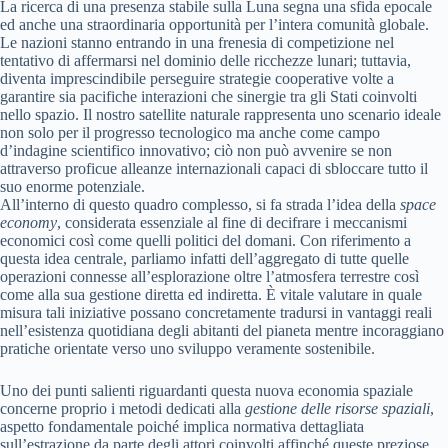
La ricerca di una presenza stabile sulla Luna segna una sfida epocale
ed anche una straordinaria opportunità per l’intera comunità globale.
Le nazioni stanno entrando in una frenesia di competizione nel
tentativo di affermarsi nel dominio delle ricchezze lunari; tuttavia,
diventa imprescindibile perseguire strategie cooperative volte a
garantire sia pacifiche interazioni che sinergie tra gli Stati coinvolti
nello spazio. Il nostro satellite naturale rappresenta uno scenario ideale
non solo per il progresso tecnologico ma anche come campo
d’indagine scientifico innovativo; ciò non può avvenire se non
attraverso proficue alleanze internazionali capaci di sbloccare tutto il
suo enorme potenziale.
All’interno di questo quadro complesso, si fa strada l’idea della
space
economy
, considerata essenziale al fine di decifrare i meccanismi
economici così come quelli politici del domani. Con riferimento a
questa idea centrale, parliamo infatti dell’aggregato di tutte quelle
operazioni connesse all’esplorazione oltre l’atmosfera terrestre così
come alla sua gestione diretta ed indiretta. È vitale valutare in quale
misura tali iniziative possano concretamente tradursi in vantaggi reali
nell’esistenza quotidiana degli abitanti del pianeta mentre incoraggiano
pratiche orientate verso uno sviluppo veramente sostenibile.
Uno dei punti salienti riguardanti questa nuova economia spaziale
concerne proprio i metodi dedicati alla
gestione delle risorse spaziali
,
aspetto fondamentale poiché implica normativa dettagliata
sull’estrazione da parte degli attori coinvolti affinché queste preziose