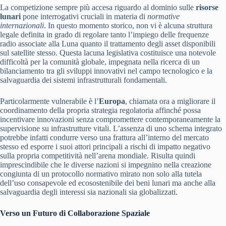
La competizione sempre più accesa riguardo al dominio sulle
risorse
lunari
pone interrogativi cruciali in materia di
normative
internazionali
. In questo momento storico, non vi è alcuna struttura
legale definita in grado di regolare tanto l’impiego delle frequenze
radio associate alla Luna quanto il trattamento degli asset disponibili
sul satellite stesso. Questa lacuna legislativa costituisce una notevole
difficoltà per la comunità globale, impegnata nella ricerca di un
bilanciamento tra gli sviluppi innovativi nel campo tecnologico e la
salvaguardia dei sistemi infrastrutturali fondamentali.
Particolarmente vulnerabile è l’
Europa
, chiamata ora a migliorare il
coordinamento della propria strategia regolatoria affinché possa
incentivare innovazioni senza compromettere contemporaneamente la
supervisione su infrastrutture vitali. L’assenza di uno schema integrato
potrebbe infatti condurre verso una frattura all’interno del mercato
stesso ed esporre i suoi attori principali a rischi di impatto negativo
sulla propria competitività nell’arena mondiale. Risulta quindi
imprescindibile che le diverse nazioni si impegnino nella creazione
congiunta di un protocollo normativo mirato non solo alla tutela
dell’uso consapevole ed ecosostenibile dei beni lunari ma anche alla
salvaguardia degli interessi sia nazionali sia globalizzati.
Verso un Futuro di Collaborazione Spaziale