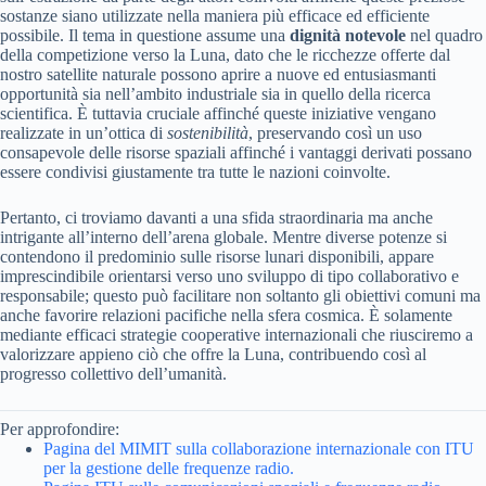
sostanze siano utilizzate nella maniera più efficace ed efficiente
possibile. Il tema in questione assume una
dignità notevole
nel quadro
della competizione verso la Luna, dato che le ricchezze offerte dal
nostro satellite naturale possono aprire a nuove ed entusiasmanti
opportunità sia nell’ambito industriale sia in quello della ricerca
scientifica. È tuttavia cruciale affinché queste iniziative vengano
realizzate in un’ottica di
sostenibilità
, preservando così un uso
consapevole delle risorse spaziali affinché i vantaggi derivati possano
essere condivisi giustamente tra tutte le nazioni coinvolte.
Pertanto, ci troviamo davanti a una sfida straordinaria ma anche
intrigante all’interno dell’arena globale. Mentre diverse potenze si
contendono il predominio sulle risorse lunari disponibili, appare
imprescindibile orientarsi verso uno sviluppo di tipo collaborativo e
responsabile; questo può facilitare non soltanto gli obiettivi comuni ma
anche favorire relazioni pacifiche nella sfera cosmica. È solamente
mediante efficaci strategie cooperative internazionali che riusciremo a
valorizzare appieno ciò che offre la Luna, contribuendo così al
progresso collettivo dell’umanità.
Per approfondire:
Pagina del MIMIT sulla collaborazione internazionale con ITU
per la gestione delle frequenze radio.