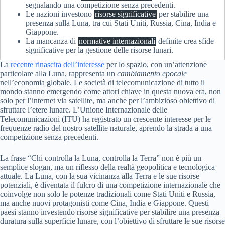
segnalando una competizione senza precedenti.
Le nazioni investono
risorse significative
per stabilire una
presenza sulla Luna, tra cui Stati Uniti, Russia, Cina, India e
Giappone.
La mancanza di
normative internazionali
definite crea sfide
significative per la gestione delle risorse lunari.
La
recente rinascita dell’interesse
per lo spazio, con un’attenzione
particolare alla Luna, rappresenta un
cambiamento epocale
nell’economia globale. Le società di telecomunicazione di tutto il
mondo stanno emergendo come attori chiave in questa nuova era, non
solo per l’internet via satellite, ma anche per l’ambizioso obiettivo di
sfruttare l’etere lunare. L’Unione Internazionale delle
Telecomunicazioni (ITU) ha registrato un crescente interesse per le
frequenze radio del nostro satellite naturale, aprendo la strada a una
competizione senza precedenti.
La frase “Chi controlla la Luna, controlla la Terra” non è più un
semplice slogan, ma un riflesso della realtà geopolitica e tecnologica
attuale. La Luna, con la sua vicinanza alla Terra e le sue risorse
potenziali, è diventata il fulcro di una competizione internazionale che
coinvolge non solo le potenze tradizionali come Stati Uniti e Russia,
ma anche nuovi protagonisti come Cina, India e Giappone. Questi
paesi stanno investendo risorse significative per stabilire una presenza
duratura sulla superficie lunare, con l’obiettivo di sfruttare le sue risorse