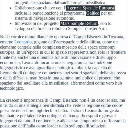
progetti che spaziano dal satellitare alla missilistica.
Collaborazione chiave con l'
Agenzia Spaziale Europea
,
inclusa la partecipazione al programma
Galileo
per un
sistema di navigazione autonomo.
Innovazioni nel progetto
Mars Sample Return
, con lo
sviluppo del braccio robotico Sample Transfer Arm.
Nella cornice tranquillamente operosa di Campi Bisenzio in Toscana,
emerge
Leonardo
, gigante dell’aerospazio e della difesa, come un
elemento centrale nella complessa mosaico della space economy
europea. In un?epoca in cui lo spazio rappresenta non solo la frontiera
finale ma anche una dinamica fonte di innovazione e di sviluppo
economico, Leonardo incarna una sinergia unica tra tradizione
ingegneristica e avanguardia tecnologica. Infatti, la capacità di
Leonardo di coniugare competenze nei settori spaziale, della sicurezza
e della difesa, si manifesta in una gamma molteplice di progetti che
spaziano dal satellitare alla missilistica, affermandosi come vero hub
technologico.
La crescente importanza di Campi Bisenzio non è un caso isolato, ma
il frutto di una strategia ben studiata che vede la regione come cuore
pulsante del settore high-tech in Italia. Il sito di Leonardo funge da
incubatore per talenti e tecnologie, richiamando esperti e giovani
ingegneri da tutto il continente, e allo stesso tempo mira a rafforzare la
posizione dell’Italia come leader nello sviluppo di soluzioni