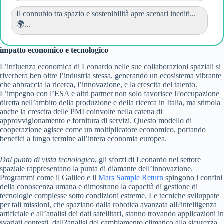
Il connubio tra spazio e sostenibilità apre scenari inediti...
🌍...
impatto economico e tecnologico
L’influenza economica di Leonardo nelle sue collaborazioni spaziali si
riverbera ben oltre l’industria stessa, generando un ecosistema vibrante
che abbraccia la ricerca, l’innovazione, e la crescita del talento.
L’impegno con l’ESA e altri partner non solo favorisce l?occupazione
diretta nell’ambito della produzione e della ricerca in Italia, ma stimola
anche la crescita delle PMI coinvolte nella catena di
approvvigionamento e fornitura di servizi. Questo modello di
cooperazione agisce come un moltiplicatore economico, portando
benefici a lungo termine all’intera economia europea.
Dal punto di vista tecnologico
, gli sforzi di Leonardo nel settore
spaziale rappresentano la punta di diamante dell’innovazione.
Programmi come il Galileo e il
Mars Sample Return
spingono i confini
della conoscenza umana e dimostrano la capacità di gestione di
tecnologie complesse sotto condizioni estreme. Le tecniche sviluppate
per tali missioni, che spaziano dalla robotica avanzata all?intelligenza
artificiale e all’analisi dei dati satellitari, stanno trovando applicazioni in
svariati contesti, dall?analisi del cambiamento climatico alla sicurezza