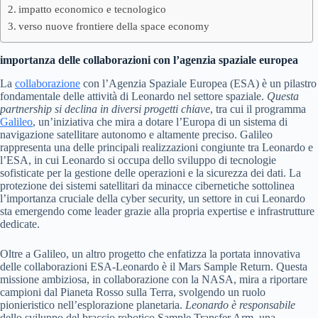
impatto economico e tecnologico
verso nuove frontiere della space economy
importanza delle collaborazioni con l’agenzia spaziale europea
La
collaborazione
con l’Agenzia Spaziale Europea (ESA) è un pilastro
fondamentale delle attività di Leonardo nel settore spaziale.
Questa
partnership si declina in diversi progetti chiave
, tra cui il programma
Galileo
, un’iniziativa che mira a dotare l’Europa di un sistema di
navigazione satellitare autonomo e altamente preciso. Galileo
rappresenta una delle principali realizzazioni congiunte tra Leonardo e
l’ESA, in cui Leonardo si occupa dello sviluppo di tecnologie
sofisticate per la gestione delle operazioni e la sicurezza dei dati. La
protezione dei sistemi satellitari da minacce cibernetiche sottolinea
l’importanza cruciale della cyber security, un settore in cui Leonardo
sta emergendo come leader grazie alla propria expertise e infrastrutture
dedicate.
Oltre a Galileo, un altro progetto che enfatizza la portata innovativa
delle collaborazioni ESA-Leonardo è il Mars Sample Return. Questa
missione ambiziosa, in collaborazione con la NASA, mira a riportare
campioni dal Pianeta Rosso sulla Terra, svolgendo un ruolo
pionieristico nell’esplorazione planetaria.
Leonardo è responsabile
dello sviluppo del braccio robotico Sample Transfer Arm, una