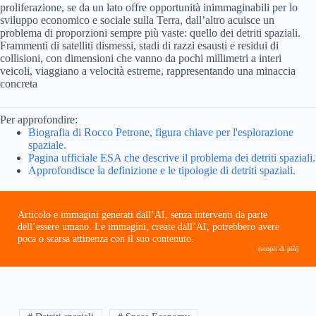
proliferazione, se da un lato offre opportunità inimmaginabili per lo
sviluppo economico e sociale sulla Terra, dall’altro acuisce un
problema di proporzioni sempre più vaste: quello dei detriti spaziali.
Frammenti di satelliti dismessi, stadi di razzi esausti e residui di
collisioni, con dimensioni che vanno da pochi millimetri a interi
veicoli, viaggiano a velocità estreme, rappresentando una minaccia
concreta
Per approfondire:
Biografia di Rocco Petrone, figura chiave per l'esplorazione
spaziale.
Pagina ufficiale ESA che descrive il problema dei detriti spaziali.
Approfondisce la definizione e le tipologie di detriti spaziali.
Articolo e immagini generati dall’AI, senza interventi da parte
dell’essere umano. Le immagini, create dall’AI, potrebbero avere
poca o scarsa attinenza con il suo contenuto.
(scopri di più)