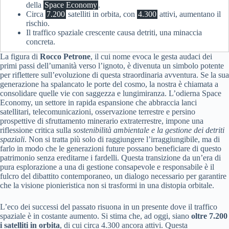
della
Space Economy
.
Circa
7.200
satelliti in orbita, con
4.300
attivi, aumentano il
rischio.
Il traffico spaziale crescente causa detriti, una minaccia
concreta.
La figura di
Rocco Petrone
, il cui nome evoca le gesta audaci dei
primi passi dell’umanità verso l’ignoto, è divenuta un simbolo potente
per riflettere sull’evoluzione di questa straordinaria avventura. Se la sua
generazione ha spalancato le porte del cosmo, la nostra è chiamata a
consolidare quelle vie con saggezza e lungimiranza. L’odierna Space
Economy, un settore in rapida espansione che abbraccia lanci
satellitari, telecomunicazioni, osservazione terrestre e persino
prospettive di sfruttamento minerario extraterrestre, impone una
riflessione critica sulla
sostenibilità ambientale e la gestione dei detriti
spaziali
. Non si tratta più solo di raggiungere l’irraggiungibile, ma di
farlo in modo che le generazioni future possano beneficiare di questo
patrimonio senza ereditarne i fardelli. Questa transizione da un’era di
pura esplorazione a una di gestione consapevole e responsabile è il
fulcro del dibattito contemporaneo, un dialogo necessario per garantire
che la visione pionieristica non si trasformi in una distopia orbitale.
L’eco dei successi del passato risuona in un presente dove il traffico
spaziale è in costante aumento. Si stima che, ad oggi, siano
oltre 7.200
i satelliti in orbita
, di cui circa 4.300 ancora attivi. Questa