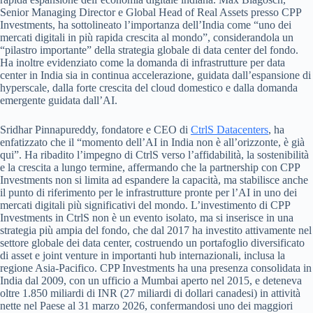
Senior Managing Director e Global Head of Real Assets presso CPP
Investments, ha sottolineato l’importanza dell’India come “uno dei
mercati digitali in più rapida crescita al mondo”, considerandola un
“pilastro importante” della strategia globale di data center del fondo.
Ha inoltre evidenziato come la domanda di infrastrutture per data
center in India sia in continua accelerazione, guidata dall’espansione di
hyperscale, dalla forte crescita del cloud domestico e dalla domanda
emergente guidata dall’AI.
Sridhar Pinnapureddy, fondatore e CEO di
CtrlS Datacenters
, ha
enfatizzato che il “momento dell’AI in India non è all’orizzonte, è già
qui”. Ha ribadito l’impegno di CtrlS verso l’affidabilità, la sostenibilità
e la crescita a lungo termine, affermando che la partnership con CPP
Investments non si limita ad espandere la capacità, ma stabilisce anche
il punto di riferimento per le infrastrutture pronte per l’AI in uno dei
mercati digitali più significativi del mondo. L’investimento di CPP
Investments in CtrlS non è un evento isolato, ma si inserisce in una
strategia più ampia del fondo, che dal 2017 ha investito attivamente nel
settore globale dei data center, costruendo un portafoglio diversificato
di asset e joint venture in importanti hub internazionali, inclusa la
regione Asia-Pacifico. CPP Investments ha una presenza consolidata in
India dal 2009, con un ufficio a Mumbai aperto nel 2015, e deteneva
oltre 1.850 miliardi di INR (27 miliardi di dollari canadesi) in attività
nette nel Paese al 31 marzo 2026, confermandosi uno dei maggiori