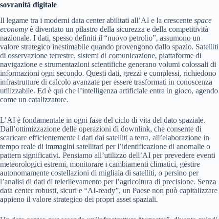
sovranità digitale
Il legame tra i moderni data center abilitati all’AI e la crescente
space
economy
è diventato un pilastro della sicurezza e della competitività
nazionale. I dati, spesso definiti il “nuovo petrolio”, assumono un
valore strategico inestimabile quando provengono dallo spazio. Satelliti
di osservazione terrestre, sistemi di comunicazione, piattaforme di
navigazione e strumentazioni scientifiche generano volumi colossali di
informazioni ogni secondo. Questi dati, grezzi e complessi, richiedono
infrastrutture di calcolo avanzate per essere trasformati in conoscenza
utilizzabile. Ed è qui che l’intelligenza artificiale entra in gioco, agendo
come un catalizzatore.
L’AI è fondamentale in ogni fase del ciclo di vita del dato spaziale.
Dall’ottimizzazione delle operazioni di downlink, che consente di
scaricare efficientemente i dati dai satelliti a terra, all’elaborazione in
tempo reale di immagini satellitari per l’identificazione di anomalie o
pattern significativi. Pensiamo all’utilizzo dell’AI per prevedere eventi
meteorologici estremi, monitorare i cambiamenti climatici, gestire
autonomamente costellazioni di migliaia di satelliti, o persino per
l’analisi di dati di telerilevamento per l’agricoltura di precisione. Senza
data center robusti, sicuri e “AI-ready”, un Paese non può capitalizzare
appieno il valore strategico dei propri asset spaziali.