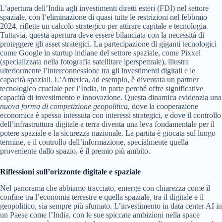
L’apertura dell’India agli investimenti diretti esteri (FDI) nel settore
spaziale, con l’eliminazione di quasi tutte le restrizioni nel febbraio
2024, riflette un calcolo strategico per attirare capitale e tecnologia.
Tuttavia, questa apertura deve essere bilanciata con la necessità di
proteggere gli asset strategici. La partecipazione di giganti tecnologici
come Google in startup indiane del settore spaziale, come Pixxel
(specializzata nella fotografia satellitare iperspettrale), illustra
ulteriormente l’interconnessione tra gli investimenti digitali e le
capacità spaziali. L’America, ad esempio, è diventata un partner
tecnologico cruciale per l’India, in parte perché offre significative
capacità di investimento e innovazione. Questa dinamica evidenzia una
nuova forma di competizione geopolitica
, dove la cooperazione
economica è spesso intessuta con interessi strategici, e dove il controllo
dell’infrastruttura digitale a terra diventa una leva fondamentale per il
potere spaziale e la sicurezza nazionale. La partita è giocata sul lungo
termine, e il controllo dell’informazione, specialmente quella
proveniente dallo spazio, è il premio più ambito.
Riflessioni sull’orizzonte digitale e spaziale
Nel panorama che abbiamo tracciato, emerge con chiarezza come il
confine tra l’economia terrestre e quella spaziale, tra il digitale e il
geopolitico, sia sempre più sfumato. L’investimento in data center AI in
un Paese come l’India, con le sue spiccate ambizioni nella space