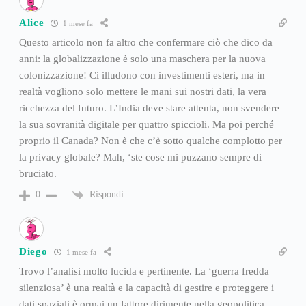
Alice
1 mese fa
Questo articolo non fa altro che confermare ciò che dico da
anni: la globalizzazione è solo una maschera per la nuova
colonizzazione! Ci illudono con investimenti esteri, ma in
realtà vogliono solo mettere le mani sui nostri dati, la vera
ricchezza del futuro. L’India deve stare attenta, non svendere
la sua sovranità digitale per quattro spiccioli. Ma poi perché
proprio il Canada? Non è che c’è sotto qualche complotto per
la privacy globale? Mah, ‘ste cose mi puzzano sempre di
bruciato.
Rispondi
0
Diego
1 mese fa
Trovo l’analisi molto lucida e pertinente. La ‘guerra fredda
silenziosa’ è una realtà e la capacità di gestire e proteggere i
dati spaziali è ormai un fattore dirimente nella geopolitica.