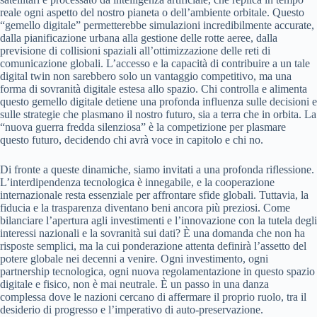
reale ogni aspetto del nostro pianeta o dell’ambiente orbitale. Questo
“gemello digitale” permetterebbe simulazioni incredibilmente accurate,
dalla pianificazione urbana alla gestione delle rotte aeree, dalla
previsione di collisioni spaziali all’ottimizzazione delle reti di
comunicazione globali. L’accesso e la capacità di contribuire a un tale
digital twin non sarebbero solo un vantaggio competitivo, ma una
forma di sovranità digitale estesa allo spazio. Chi controlla e alimenta
questo gemello digitale detiene una profonda influenza sulle decisioni e
sulle strategie che plasmano il nostro futuro, sia a terra che in orbita. La
“nuova guerra fredda silenziosa” è la competizione per plasmare
questo futuro, decidendo chi avrà voce in capitolo e chi no.
Di fronte a queste dinamiche, siamo invitati a una profonda riflessione.
L’interdipendenza tecnologica è innegabile, e la cooperazione
internazionale resta essenziale per affrontare sfide globali. Tuttavia, la
fiducia e la trasparenza diventano beni ancora più preziosi. Come
bilanciare l’apertura agli investimenti e l’innovazione con la tutela degli
interessi nazionali e la sovranità sui dati? È una domanda che non ha
risposte semplici, ma la cui ponderazione attenta definirà l’assetto del
potere globale nei decenni a venire. Ogni investimento, ogni
partnership tecnologica, ogni nuova regolamentazione in questo spazio
digitale e fisico, non è mai neutrale. È un passo in una danza
complessa dove le nazioni cercano di affermare il proprio ruolo, tra il
desiderio di progresso e l’imperativo di auto-preservazione.