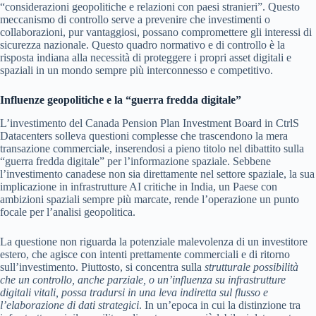
“considerazioni geopolitiche e relazioni con paesi stranieri”. Questo
meccanismo di controllo serve a prevenire che investimenti o
collaborazioni, pur vantaggiosi, possano compromettere gli interessi di
sicurezza nazionale. Questo quadro normativo e di controllo è la
risposta indiana alla necessità di proteggere i propri asset digitali e
spaziali in un mondo sempre più interconnesso e competitivo.
Influenze geopolitiche e la “guerra fredda digitale”
L’investimento del Canada Pension Plan Investment Board in CtrlS
Datacenters solleva questioni complesse che trascendono la mera
transazione commerciale, inserendosi a pieno titolo nel dibattito sulla
“guerra fredda digitale” per l’informazione spaziale. Sebbene
l’investimento canadese non sia direttamente nel settore spaziale, la sua
implicazione in infrastrutture AI critiche in India, un Paese con
ambizioni spaziali sempre più marcate, rende l’operazione un punto
focale per l’analisi geopolitica.
La questione non riguarda la potenziale malevolenza di un investitore
estero, che agisce con intenti prettamente commerciali e di ritorno
sull’investimento. Piuttosto, si concentra sulla
strutturale possibilità
che un controllo, anche parziale, o un’influenza su infrastrutture
digitali vitali, possa tradursi in una leva indiretta sul flusso e
l’elaborazione di dati strategici
. In un’epoca in cui la distinzione tra