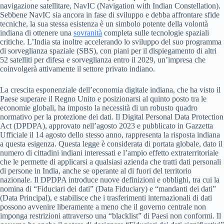
navigazione satellitare, NavIC (Navigation with Indian Constellation).
Sebbene NavIC sia ancora in fase di sviluppo e debba affrontare sfide
tecniche, la sua stessa esistenza è un simbolo potente della volontà
indiana di ottenere una
sovranità
completa sulle tecnologie spaziali
critiche. L’India sta inoltre accelerando lo sviluppo del suo programma
di sorveglianza spaziale (SBS), con piani per il dispiegamento di altri
52 satelliti per difesa e sorveglianza entro il 2029, un’impresa che
coinvolgerà attivamente il settore privato indiano.
La crescita esponenziale dell’economia digitale indiana, che ha visto il
Paese superare il Regno Unito e posizionarsi al quinto posto tra le
economie globali, ha imposto la necessità di un robusto quadro
normativo per la protezione dei dati. Il Digital Personal Data Protection
Act (DPDPA), approvato nell’agosto 2023 e pubblicato in Gazzetta
Ufficiale il 14 agosto dello stesso anno, rappresenta la risposta indiana
a questa esigenza. Questa legge è considerata di portata globale, dato il
numero di cittadini indiani interessati e l’ampio effetto extraterritoriale
che le permette di applicarsi a qualsiasi azienda che tratti dati personali
di persone in India, anche se operante al di fuori del territorio
nazionale. Il DPDPA introduce nuove definizioni e obblighi, tra cui la
nomina di “Fiduciari dei dati” (Data Fiduciary) e “mandanti dei dati”
(Data Principal), e stabilisce che i trasferimenti internazionali di dati
possono avvenire liberamente a meno che il governo centrale non
imponga restrizioni attraverso una “blacklist” di Paesi non conformi. Il