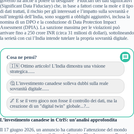
governo ha anche il potere di designare “Fiduciari dei dati significativi”
(Significant Data Fiduciary) che, in base a fattori come la mole e il tipo
di dati trattati, il rischio per gli interessati e l’impatto sulla sovranità e
sull’integrità dell’India, sono soggetti a obblighi aggiuntivi, inclusa la
nomina di un DPO e la conduzione di Data Protection Impact
Assessment (DPIA). La sanzione massima per le violazioni può
arrivare fino a 250 crore INR (circa 31 milioni di dollari), sottolineando
la serietà con cui l’India intende tutelare la propria sovranità digitale.
Cosa ne pensi?
🇮🇳 Ottimo articolo! L'India dimostra una visione
strategica......
🤔 L'investimento canadese solleva dubbi sulla reale
sovranità digitale......
🌌 E se il vero gioco non fosse il controllo dei dati, ma la
creazione di un "digital twin" globale...?...
L’investimento canadese in CtrlS: un’analisi approfondita
Il 17 giugno 2026, un annuncio ha catturato l’attenzione del mondo