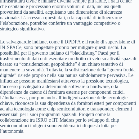
infrastruttura civile e militare diventa sempre più labile, i data center
che ospitano e processano enormi volumi di dati, inclusi quelli
provenienti da satelliti, acquistano una dimensione di sicurezza
nazionale. L’accesso a questi dati, o la capacità di influenzarne
l’elaborazione, potrebbe conferire un vantaggio competitivo o
strategico significativo.
Le salvaguardie indiane, come il DPDPA e il ruolo di supervisione di
IN-SPACe, sono progettate proprio per mitigare questi rischi. La
possibilità per il governo indiano di “blacklisting” Paesi per il
trasferimento di dati o di esercitare un diritto di veto su attività spaziali
basato su “considerazioni geopolitiche” è un chiaro tentativo di
mantenere la sovranità. Tuttavia, la sofisticazione della “guerra fredda
digitale” risiede proprio nella sua natura subdolamente pervasiva. Le
influenze possono manifestarsi attraverso la pressione tecnologica,
l’accesso privilegiato a determinati software o hardware, o la
dipendenza da catene di fornitura esterne per componenti critici.
L’India stessa, pur puntando all’indigenizzazione delle tecnologie
chiave, riconosce la sua dipendenza da fornitori esteri per componenti
ad alta tecnologia come chip semiconduttori e transponder, elementi
essenziali per i suoi programmi spaziali. Progetti come la
collaborazione tra ISRO e IIT Madras per lo sviluppo di chip
semiconduttori indigeni sono emblematici di questa lotta per
l’autonomia.