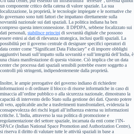
Un data center, pur essendo un’infrastruttura “terrestre”, diventa quindi
un componente critico della catena di valore spaziale. La sua
localizzazione, la proprietà, le tecnologie impiegate e le normative che
lo governano sono tutti fattori che impattano direttamente sulla
sovranità nazionale sui dati spaziali. La politica indiana ha ben
compreso questa interconnessione. Il DPDPA, sebbene focalizzato sui
dati personali,
stabilisce principi
di sovranità digitale che possono
essere estesi ai dati di rilevanza strategica, inclusi quelli spaziali. La
possibilità per il governo centrale di designare specifici operatori di
data center come “Significant Data Fiduciary” e di imporre obblighi
aggiuntivi basati sull’impatto sulla sovranità e sull’integrità dell’India, è
una chiara manifestazione di questa visione. Ciò implica che un data
center che processa dati spaziali sensibili potrebbe essere soggetto a
controlli più stringenti, indipendentemente dalla proprietà.
Inoltre, le ampie prerogative del governo indiano di richiedere
informazioni o di ordinare il blocco di risorse informatiche in caso di
minaccia all’ordine pubblico o alla sicurezza nazionale, dimostrano la
capacità di intervento dello Stato sulla gestione dei dati. Questo potere
di veto, applicabile anche a trasferimenti transfrontalieri, evidenzia la
consapevolezza dei rischi legati all’influenza esterna su informazioni
critiche. L’India, attraverso la sua politica di promozione e
regolamentazione del settore spaziale, incarnata da enti come l’IN-
SPACe (Indian National Space Promotion and Authorization Centre),
si riserva il diritto di valutare tutte le attività spaziali in base a