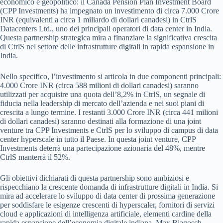
economico e geopolitico: il Canada Pension Plan Investment Board
(CPP Investments) ha impegnato un investimento di circa 7.000 Crore
INR (equivalenti a circa 1 miliardo di dollari canadesi) in CtrlS
Datacenters Ltd., uno dei principali operatori di data center in India.
Questa partnership strategica mira a finanziare la significativa crescita
di CtrlS nel settore delle infrastrutture digitali in rapida espansione in
India.
Nello specifico, l’investimento si articola in due componenti principali:
4.000 Crore INR (circa 588 milioni di dollari canadesi) saranno
utilizzati per acquisire una quota dell’8,2% in CtrlS, un segnale di
fiducia nella leadership di mercato dell’azienda e nei suoi piani di
crescita a lungo termine. I restanti 3.000 Crore INR (circa 441 milioni
di dollari canadesi) saranno destinati alla formazione di una joint
venture tra CPP Investments e CtrlS per lo sviluppo di campus di data
center hyperscale in tutto il Paese. In questa joint venture, CPP
Investments deterrà una partecipazione azionaria del 48%, mentre
CtrlS manterrà il 52%.
Gli obiettivi dichiarati di questa partnership sono ambiziosi e
rispecchiano la crescente domanda di infrastrutture digitali in India. Si
mira ad accelerare lo sviluppo di data center di prossima generazione
per soddisfare le esigenze crescenti di hyperscaler, fornitori di servizi
cloud e applicazioni di intelligenza artificiale, elementi cardine della
rapida espansione dell’economia digitale indiana. Max Biagosch,