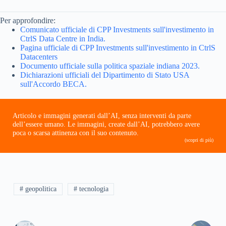
Per approfondire:
Comunicato ufficiale di CPP Investments sull'investimento in
CtrlS Data Centre in India.
Pagina ufficiale di CPP Investments sull'investimento in CtrlS
Datacenters
Documento ufficiale sulla politica spaziale indiana 2023.
Dichiarazioni ufficiali del Dipartimento di Stato USA
sull'Accordo BECA.
Articolo e immagini generati dall’AI, senza interventi da parte
dell’essere umano. Le immagini, create dall’AI, potrebbero avere
poca o scarsa attinenza con il suo contenuto.
(scopri di più)
# geopolitica
# tecnologia