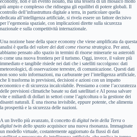
economy, non è un evento isolato, ma una tessera di un mosaico molto
più ampio e complesso che ridisegna gli equilibri di potere globali. Il
controllo dell’infrastruttura digitale a terra, in particolare quella
dedicata all’intelligenza artificiale, si rivela essere un fattore decisivo
per l’egemonia spaziale, con implicazioni dirette sulla sicurezza
nazionale e sulla competitività internazionale.
Una nozione base della space economy che viene amplificata da questa
analisi è quella del
valore dei dati come risorsa strategica
. Per anni,
abbiamo pensato allo spazio in termini di risorse minerarie su asteroidi
o come una nuova frontiera per il turismo. Oggi, invece, il valore più
immediato e tangibile risiede nei dati che i satelliti raccolgono: dati
meteorologici, di osservazione terrestre, di comunicazione. Questi dati
non sono solo informazioni, ma carburante per l’intelligenza artificiale,
che li trasforma in previsioni, decisioni e azioni con un impatto
economico e di sicurezza incalcolabile. Pensiamo a come l’accuratezza
delle previsioni climatiche basate su dati satellitari e AI possa salvare
vite e miliardi di dollari in settori come l’agricoltura o la gestione dei
disastri naturali. È una risorsa invisibile, eppure potente, che alimenta
la prosperità e la sicurezza delle nazioni.
A un livello più avanzato, il concetto di
digital twin della Terra
o
digital twin dello spazio
acquisisce una nuova risonanza. Immaginate
un modello virtuale, costantemente aggiornato da flussi di dati
satellitari e processato da intelligenza artificiale, che replica in tempo