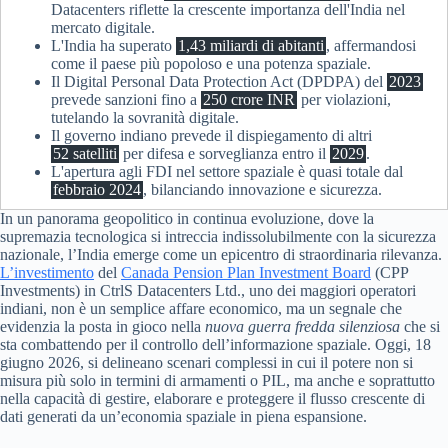
Datacenters riflette la crescente importanza dell'India nel
mercato digitale.
L'India ha superato
1,43 miliardi di abitanti
, affermandosi
come il paese più popoloso e una potenza spaziale.
Il Digital Personal Data Protection Act (DPDPA) del
2023
prevede sanzioni fino a
250 crore INR
per violazioni,
tutelando la sovranità digitale.
Il governo indiano prevede il dispiegamento di altri
52 satelliti
per difesa e sorveglianza entro il
2029
.
L'apertura agli FDI nel settore spaziale è quasi totale dal
febbraio 2024
, bilanciando innovazione e sicurezza.
In un panorama geopolitico in continua evoluzione, dove la
supremazia tecnologica si intreccia indissolubilmente con la sicurezza
nazionale, l’India emerge come un epicentro di straordinaria rilevanza.
L’investimento
del
Canada Pension Plan Investment Board
(CPP
Investments) in CtrlS Datacenters Ltd., uno dei maggiori operatori
indiani, non è un semplice affare economico, ma un segnale che
evidenzia la posta in gioco nella
nuova guerra fredda silenziosa
che si
sta combattendo per il controllo dell’informazione spaziale. Oggi, 18
giugno 2026, si delineano scenari complessi in cui il potere non si
misura più solo in termini di armamenti o PIL, ma anche e soprattutto
nella capacità di gestire, elaborare e proteggere il flusso crescente di
dati generati da un’economia spaziale in piena espansione.