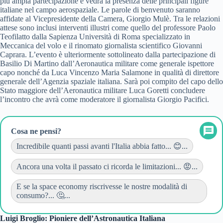
più ampia partecipazione e vedrà la presenza delle principali figure
italiane nel campo aerospaziale. Le parole di benvenuto saranno
affidate al Vicepresidente della Camera, Giorgio Mulè. Tra le relazioni
attese sono inclusi interventi illustri come quello del professore Paolo
Teofilatto dalla Sapienza Università di Roma specializzato in
Meccanica del volo e il rinomato giornalista scientifico Giovanni
Caprara. L’evento è ulteriormente sottolineato dalla partecipazione di
Basilio Di Martino dall’Aeronautica militare come generale ispettore
capo nonché da Luca Vincenzo Maria Salamone in qualità di direttore
generale dell’Agenzia spaziale italiana. Sarà poi compito del capo dello
Stato maggiore dell’Aeronautica militare Luca Goretti concludere
l’incontro che avrà come moderatore il giornalista Giorgio Pacifici.
Cosa ne pensi?
Incredibile quanti passi avanti l'Italia abbia fatto... 😊...
Ancora una volta il passato ci ricorda le limitazioni... 😡...
E se la space economy riscrivesse le nostre modalità di
consumo?... 🤔...
Luigi Broglio: Pioniere dell’Astronautica Italiana