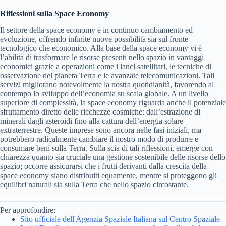
Riflessioni sulla Space Economy
Il settore della space economy è in continuo cambiamento ed
evoluzione, offrendo infinite nuove possibilità sia sul fronte
tecnologico che economico. Alla base della space economy vi è
l’abilità di trasformare le risorse presenti nello spazio in vantaggi
economici grazie a operazioni come i lanci satellitari, le tecniche di
osservazione del pianeta Terra e le avanzate telecomunicazioni. Tali
servizi migliorano notevolmente la nostra quotidianità, favorendo al
contempo lo sviluppo dell’economia su scala globale. A un livello
superiore di complessità, la space economy riguarda anche il potenziale
sfruttamento diretto delle ricchezze cosmiche: dall’estrazione di
minerali dagli asteroidi fino alla cattura dell’energia solare
extraterrestre. Queste imprese sono ancora nelle fasi iniziali, ma
potrebbero radicalmente cambiare il nostro modo di produrre e
consumare beni sulla Terra. Sulla scia di tali riflessioni, emerge con
chiarezza quanto sia cruciale una gestione sostenibile delle risorse dello
spazio; occorre assicurarsi che i frutti derivanti dalla crescita della
space economy siano distribuiti equamente, mentre si proteggono gli
equilibri naturali sia sulla Terra che nello spazio circostante.
Per approfondire:
Sito ufficiale dell'Agenzia Spaziale Italiana sul Centro Spaziale