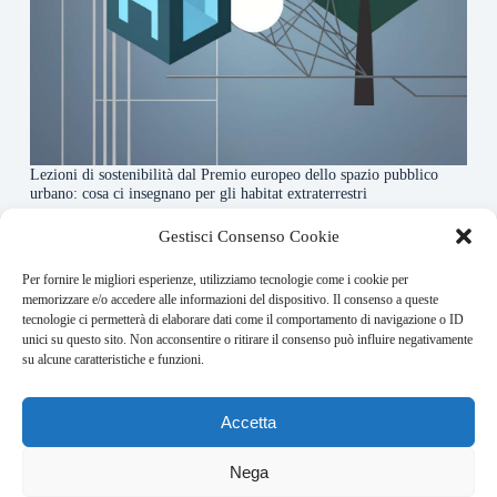
Lezioni di sostenibilità dal Premio europeo dello spazio pubblico
urbano: cosa ci insegnano per gli habitat extraterrestri
7 Agosto 2026
Gestisci Consenso Cookie
Per fornire le migliori esperienze, utilizziamo tecnologie come i cookie per
About this website
memorizzare e/o accedere alle informazioni del dispositivo. Il consenso a queste
tecnologie ci permetterà di elaborare dati come il comportamento di navigazione o ID
Orbitare ogni giorno trova per te le notizie più rilevanti in
unici su questo sito. Non acconsentire o ritirare il consenso può influire negativamente
ambito space economy.
su alcune caratteristiche e funzioni.
Address:
Accetta
VIA USODIMARE 3 - 37138 - VERONA (VR)
E-Mail:
Nega
redazione@bullet-network.com