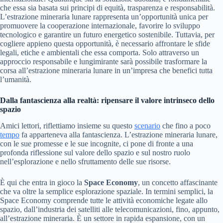
che essa sia basata sui principi di equità, trasparenza e responsabilità.
L’estrazione mineraria lunare rappresenta un’opportunità unica per
promuovere la cooperazione internazionale, favorire lo sviluppo
tecnologico e garantire un futuro energetico sostenibile. Tuttavia, per
cogliere appieno questa opportunità, è necessario affrontare le sfide
legali, etiche e ambientali che essa comporta. Solo attraverso un
approccio responsabile e lungimirante sarà possibile trasformare la
corsa all’estrazione mineraria lunare in un’impresa che benefici tutta
l’umanità.
Dalla fantascienza alla realtà: ripensare il valore intrinseco dello
spazio
Amici lettori, riflettiamo insieme su questo
scenario
che fino a poco
tempo
fa apparteneva alla fantascienza. L’estrazione mineraria lunare,
con le sue promesse e le sue incognite, ci pone di fronte a una
profonda riflessione sul valore dello spazio e sul nostro ruolo
nell’esplorazione e nello sfruttamento delle sue risorse.
È qui che entra in gioco la
Space Economy
, un concetto affascinante
che va oltre la semplice esplorazione spaziale. In termini semplici, la
Space Economy comprende tutte le attività economiche legate allo
spazio, dall’industria dei satelliti alle telecomunicazioni, fino, appunto,
all’estrazione mineraria. È un settore in rapida espansione, con un