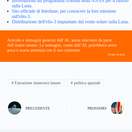
Informazioni sul programma Artemis della NASA per il ritorno
sulla Luna.
Sito ufficiale di Interlune, per conoscere la loro missione
sull'elio-3.
Distribuzione dell'elio-3 impiantato dal vento solare sulla Luna.
Articolo e immagini generati dall’AI, senza interventi da parte
dell’essere umano. Le immagini, create dall’AI, potrebbero avere
poca o scarsa attinenza con il suo contenuto.
(scopri di più)
# Estrazione mineraria lunare
# politica spaziale
PRECEDENTE
PROSSIMO