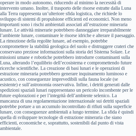
operare in modo autonomo, riducendo al minimo la necessità di
intervento umano. Inoltre, il trasporto delle risorse estratte dalla Luna
alla Terra rappresenta un’ulteriore sfida logistica, che richiede lo
sviluppo di sistemi di propulsione efficienti ed economici. Non meno
importanti sono i rischi ambientali associati all’estrazione mineraria
lunare. Le attività minerarie potrebbero danneggiare irreparabilmente
l’ambiente lunare, contaminare le risorse idriche e alterare il paesaggio.
La rimozione della regolite lunare, ad esempio, potrebbe
compromettere la stabilità geologica del suolo e distruggere crateri che
conservano preziose informazioni sulla storia del Sistema Solare. Le
missioni umane e robotiche potrebbero introdurre contaminanti sulla
Luna, alterando l’equilibrio dell’ecosistema e compromettendo future
ricerche scientifiche. La creazione di basi lunari e le operazioni di
estrazione mineraria potrebbero generare inquinamento luminoso e
acustico, con conseguenze imprevedibili sulla fauna locale (se
esistente) e sull’astronomia osservativa. Infine, i detriti generati dalle
spedizioni spaziali lunari rappresentano un pericolo incombente per le
future esplorazioni e per l’integrità dell’ambiente selenico. La
mancanza di una regolamentazione internazionale sui detriti spaziali
potrebbe portare a un accumulo incontrollato di rifiuti sulla superficie
lunare, con conseguenze ambientali a lungo termine. La sfida è quindi
quella di sviluppare tecnologie di estrazione mineraria che siano
efficienti, economiche e, soprattutto, sostenibili dal punto di vista
ambientale.