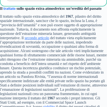
Il
trattato
sullo spazio extra-atmosferico: un’eredità del passato
Il trattato sullo spazio extra-atmosferico del
1967
, pilastro del diritto
spaziale internazionale, sancisce che lo spazio, inclusa la Luna, è
“provincia dell’umanità” e non può essere oggetto di appropriazione
nazionale. Tuttavia, il documento non affronta esplicitamente la
questione dell’estrazione mineraria lunare, generando ambiguità
interpretative. Il
secondo articolo
del trattato vieta esplicitamente
l’appropriazione territoriale da parte delle nazioni, impedendo
rivendicazioni di sovranità, occupazione o qualsiasi altra forma di
acquisizione. Alcuni sostengono che tale articolo vieti implicitamente
qualsiasi forma di sfruttamento commerciale delle risorse lunari, mentre
altri ritengono che l’estrazione mineraria sia ammissibile, purché sia
condotta a beneficio dell’intera umanità e nel rispetto dell’ambiente
lunare. Questa incertezza giuridica costituisce un rischio potenziale,
aprendo la strada a possibili conflitti tra nazioni. Come evidenziato in
un articolo su Pandora Rivista, “l’assenza di norme internazionali
specificamente indirizzate alle entità private nello spazio ha portato gli
Stati a definire posizioni individuali sull’estrazione di risorse, attraverso
l’emanazione di legislazioni nazionali”. La proliferazione di
legislazioni nazionali crea un panorama frammentato, in cui ogni
nazione interpreta il trattato del
1967
secondo i propri interessi. Gli
Stati Uniti, ad esempio, con il Commercial Space Launch
Competitiveness Act, hanno
stabilito
il diritto dei propri cittadini di