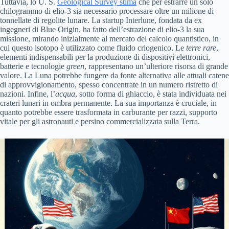
Tuttavia, lo U. S.
Geological Survey stima
che per estrarre un solo
chilogrammo di elio-3 sia necessario processare oltre un milione di
tonnellate di regolite lunare. La startup Interlune, fondata da ex
ingegneri di Blue Origin, ha fatto dell’estrazione di elio-3 la sua
missione, mirando inizialmente al mercato del calcolo quantistico, in
cui questo isotopo è utilizzato come fluido criogenico. Le
terre rare
,
elementi indispensabili per la produzione di dispositivi elettronici,
batterie e tecnologie
green
, rappresentano un’ulteriore risorsa di grande
valore. La Luna potrebbe fungere da fonte alternativa alle attuali catene
di approvvigionamento, spesso concentrate in un numero ristretto di
nazioni. Infine, l’
acqua
, sotto forma di ghiaccio, è stata individuata nei
crateri lunari in ombra permanente. La sua importanza è cruciale, in
quanto potrebbe essere trasformata in carburante per razzi, supporto
vitale per gli astronauti e persino commercializzata sulla Terra.