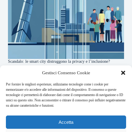
Scandalo: le smart city distruggono la privacy e l’inclusione?
4 Agosto 2026
Gestisci Consenso Cookie
Per fornire le migliori esperienze, utilizziamo tecnologie come i cookie per
About this website
memorizzare e/o accedere alle informazioni del dispositivo. Il consenso a queste
tecnologie ci permetterà di elaborare dati come il comportamento di navigazione o ID
Orbitare ogni giorno trova per te le notizie più rilevanti in
unici su questo sito. Non acconsentire o ritirare il consenso può influire negativamente
ambito space economy.
su alcune caratteristiche e funzioni.
Address:
Accetta
VIA USODIMARE 3 - 37138 - VERONA (VR)
E-Mail: