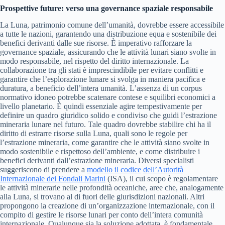
Prospettive future: verso una governance spaziale responsabile
La Luna, patrimonio comune dell’umanità, dovrebbe essere accessibile
a tutte le nazioni, garantendo una distribuzione equa e sostenibile dei
benefici derivanti dalle sue risorse. È imperativo rafforzare la
governance spaziale, assicurando che le attività lunari siano svolte in
modo responsabile, nel rispetto del diritto internazionale. La
collaborazione tra gli stati è imprescindibile per evitare conflitti e
garantire che l’esplorazione lunare si svolga in maniera pacifica e
duratura, a beneficio dell’intera umanità. L’assenza di un corpus
normativo idoneo potrebbe scatenare contese e squilibri economici a
livello planetario. È quindi essenziale agire tempestivamente per
definire un quadro giuridico solido e condiviso che guidi l’estrazione
mineraria lunare nel futuro. Tale quadro dovrebbe stabilire chi ha il
diritto di estrarre risorse sulla Luna, quali sono le regole per
l’estrazione mineraria, come garantire che le attività siano svolte in
modo sostenibile e rispettoso dell’ambiente, e come distribuire i
benefici derivanti dall’estrazione mineraria. Diversi specialisti
suggeriscono di prendere a
modello il codice
dell’Autorità
Internazionale dei Fondali Marini
(ISA), il cui scopo è regolamentare
le attività minerarie nelle profondità oceaniche, aree che, analogamente
alla Luna, si trovano al di fuori delle giurisdizioni nazionali. Altri
propongono la creazione di un’organizzazione internazionale, con il
compito di gestire le risorse lunari per conto dell’intera comunità
internazionale. Qualunque sia la soluzione adottata, è fondamentale