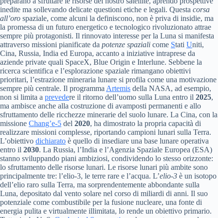
preparano a sfruttare le risorse del nostro satellite, aprendo prospettive
inedite ma sollevando delicate questioni etiche e legali. Questa
corsa
all’oro
spaziale, come alcuni la definiscono, non è priva di insidie, ma
la promessa di un futuro energetico e tecnologico rivoluzionato attrae
sempre più protagonisti. Il rinnovato interesse per la Luna si manifesta
attraverso missioni pianificate da
potenze spaziali
come
S
tati
U
niti,
Cina, Russia, India ed Europa, accanto a iniziative intraprese da
aziende private quali SpaceX, Blue Origin e Interlune. Sebbene la
ricerca scientifica e l’esplorazione spaziale rimangano obiettivi
prioritari, l’estrazione mineraria lunare si profila come una motivazione
sempre più centrale. Il programma
Artemis
della NASA, ad esempio,
non si limita a
prevede
re il ritorno dell’uomo sulla Luna entro il
2025
,
ma ambisce anche alla costruzione di avamposti permanenti e allo
sfruttamento delle ricchezze minerarie del suolo lunare. La Cina, con la
missione
Chang’e-5
del
2020
, ha dimostrato la propria capacità di
realizzare missioni complesse, riportando campioni lunari sulla Terra.
L’obiettivo
dichiarato
è quello di insediare una base lunare operativa
entro il
2030
. La Russia, l’India e l’Agenzia Spaziale Europea (ESA)
stanno sviluppando piani ambiziosi, condividendo lo stesso orizzonte:
lo sfruttamento delle risorse lunari. Le risorse lunari più ambite sono
principalmente tre: l’elio-3, le terre rare e l’acqua. L’
elio-3
è un isotopo
dell’elio raro sulla Terra, ma sorprendentemente abbondante sulla
Luna, depositato dal vento solare nel corso di miliardi di anni. Il suo
potenziale come combustibile per la fusione nucleare, una fonte di
energia pulita e virtualmente illimitata, lo rende un obiettivo primario.