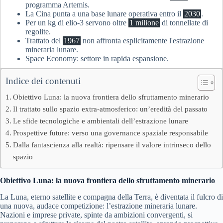
programma Artemis.
La Cina punta a una base lunare operativa entro il
2030
.
Per un kg di elio-3 servono oltre
1 milione
di tonnellate di
regolite.
Trattato del
1967
non affronta esplicitamente l'estrazione
mineraria lunare.
Space Economy: settore in rapida espansione.
Indice dei contenuti
Obiettivo Luna: la nuova frontiera dello sfruttamento minerario
Il trattato sullo spazio extra-atmosferico: un’eredità del passato
Le sfide tecnologiche e ambientali dell’estrazione lunare
Prospettive future: verso una governance spaziale responsabile
Dalla fantascienza alla realtà: ripensare il valore intrinseco dello
spazio
Obiettivo Luna: la nuova frontiera dello sfruttamento minerario
La Luna, eterno satellite e compagna della Terra, è diventata il fulcro di
una nuova, audace competizione: l’estrazione mineraria lunare.
Nazioni e imprese private, spinte da ambizioni convergenti, si