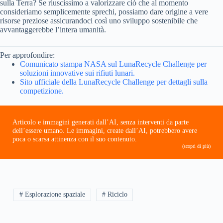
sulla Terra? Se riuscissimo a valorizzare ciò che al momento
consideriamo semplicemente sprechi, possiamo dare origine a vere
risorse preziose assicurandoci così uno sviluppo sostenibile che
avvantaggerebbe l’intera umanità.
Per approfondire:
Comunicato stampa NASA sul LunaRecycle Challenge per
soluzioni innovative sui rifiuti lunari.
Sito ufficiale della LunaRecycle Challenge per dettagli sulla
competizione.
Articolo e immagini generati dall’AI, senza interventi da parte
dell’essere umano. Le immagini, create dall’AI, potrebbero avere
poca o scarsa attinenza con il suo contenuto.
(scopri di più)
# Esplorazione spaziale
# Riciclo