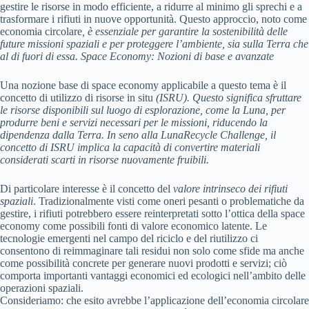
gestire le risorse in modo efficiente, a ridurre al minimo gli sprechi e a
trasformare i rifiuti in nuove opportunità. Questo approccio, noto come
economia circolare
, è essenziale per garantire la sostenibilità delle
future missioni spaziali e per proteggere l’ambiente, sia sulla Terra che
al di fuori di essa.
Space Economy: Nozioni di base e avanzate
Una nozione base di space economy applicabile a questo tema è il
concetto di utilizzo di risorse in situ
(ISRU). Questo significa sfruttare
le risorse disponibili sul luogo di esplorazione, come la Luna, per
produrre beni e servizi necessari per le missioni, riducendo la
dipendenza dalla Terra. In seno alla
LunaRecycle Challenge
, il
concetto di ISRU implica la capacità di convertire materiali
considerati scarti in risorse nuovamente fruibili.
Di particolare interesse è il concetto del
valore intrinseco dei rifiuti
spaziali
. Tradizionalmente visti come oneri pesanti o problematiche da
gestire, i rifiuti potrebbero essere reinterpretati sotto l’ottica della space
economy come possibili fonti di valore economico latente. Le
tecnologie emergenti nel campo del riciclo e del riutilizzo ci
consentono di reimmaginare tali residui non solo come sfide ma anche
come possibilità concrete per generare nuovi prodotti e servizi; ciò
comporta importanti vantaggi economici ed ecologici nell’ambito delle
operazioni spaziali.
Consideriamo: che esito avrebbe l’applicazione dell’economia circolare