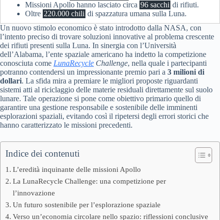
Missioni Apollo hanno lasciato circa
96 sacchi
di rifiuti.
Oltre
220.000 chili
di spazzatura umana sulla Luna.
Un nuovo stimolo economico è stato introdotto dalla NASA, con
l’intento preciso di trovare soluzioni innovative al problema crescente
dei rifiuti presenti sulla Luna. In sinergia con l’Università
dell’Alabama, l’ente spaziale americano ha indetto la competizione
conosciuta come
LunaRecycle
Challenge
, nella quale i partecipanti
potranno contendersi un impressionante premio pari a
3 milioni di
dollari
. La sfida mira a premiare le migliori proposte riguardanti
sistemi atti al riciclaggio delle materie residuali direttamente sul suolo
lunare. Tale operazione si pone come obiettivo primario quello di
garantire una gestione responsabile e sostenibile delle imminenti
esplorazioni spaziali, evitando così il ripetersi degli errori storici che
hanno caratterizzato le missioni precedenti.
Indice dei contenuti
L’eredità inquinante delle missioni Apollo
La LunaRecycle Challenge: una competizione per
l’innovazione
Un futuro sostenibile per l’esplorazione spaziale
Verso un’economia circolare nello spazio: riflessioni conclusive