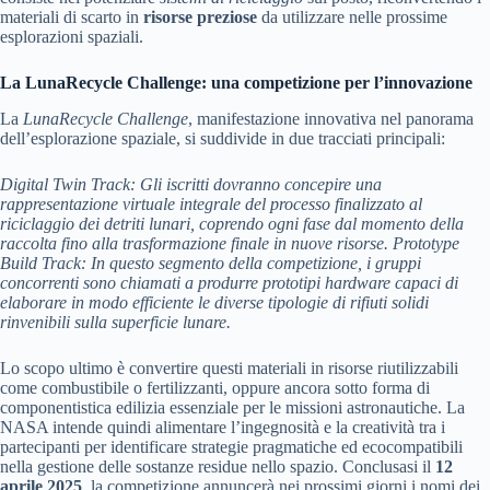
materiali di scarto in
risorse preziose
da utilizzare nelle prossime
esplorazioni spaziali.
La LunaRecycle Challenge: una competizione per l’innovazione
La
LunaRecycle Challenge
, manifestazione innovativa nel panorama
dell’esplorazione spaziale, si suddivide in due tracciati principali:
Digital Twin Track:
Gli iscritti dovranno concepire una
rappresentazione virtuale integrale del processo finalizzato al
riciclaggio dei detriti lunari, coprendo ogni fase dal momento della
raccolta fino alla trasformazione finale in nuove risorse.
Prototype
Build Track:
In questo segmento della competizione, i gruppi
concorrenti sono chiamati a produrre prototipi hardware capaci di
elaborare in modo efficiente le diverse tipologie di rifiuti solidi
rinvenibili sulla superficie lunare.
Lo scopo ultimo è convertire questi materiali in risorse riutilizzabili
come combustibile o fertilizzanti, oppure ancora sotto forma di
componentistica edilizia essenziale per le missioni astronautiche. La
NASA intende quindi alimentare l’ingegnosità e la creatività tra i
partecipanti per identificare strategie pragmatiche ed ecocompatibili
nella gestione delle sostanze residue nello spazio. Conclusasi il
12
aprile 2025
, la competizione annuncerà nei prossimi giorni i nomi dei