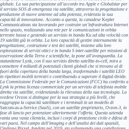
globale. La sua partecipazione all’accordo tra Apple e Globalstar per
il servizio SOS di emergenza via satellite, attraverso la progettazione e
produzione di nuove antenne ad alta potenza, evidenzia la sua
capacità di innovazione. Accanto a questa, la canadese
Kepler
Communications
sta lavorando per costruire un’infrastruttura Internet
nello spazio, realizzando una rete per le comunicazioni in orbita
terrestre bassa e gestendo un servizio in banda Ku ad alta velocità con
19 satelliti già in orbita. La loro capacità di gestire internamente la
progettazione, costruzione e test dei satelliti, insieme alla loro
esplorazione di servizi ottici e in banda S inter-satellite per missioni di
osservazione della Terra e scientifiche, la pone all’avanguardia. La
statunitense
Lynk
, con il suo servizio diretto satellite-to-cell, mira a
connettere 4 miliardi di potenziali clienti globali che si trovano al di
fuori della copertura della banda larga, trasformando i satelliti LEO
in ripetitori mobili terrestri e contribuendo a superare il
digital divide
.
La Commissione Federale per le Comunicazioni (FCC) ha conferito a
Lynk la prima licenza commerciale per un servizio di telefonia mobile
diretta via satellite, evidenziando la rilevanza della sua tecnologia. La
svedese
Ovzon
si distingue per la sua strategia a più livelli, che
raggruppa la capacità satellitare e i terminali in un modello di
Satcom-as-a-Service
(SaaS), con un satellite proprietario, Ovzon-3, in
fase di lancio per potenziare ulteriormente l’offerta. Questa azienda
vanta una vasta clientela, inclusi i corpi di protezione civile e difesa di
vari paesi. Nel campo dell’
imaging e dell’analisi dei dati spaziali
,
l’indiana
Pixxel
, fondata nel 2019, sta sviluppando una costellazione