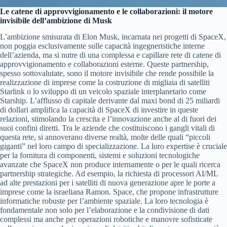
Le catene di approvvigionamento e le collaborazioni: il motore
invisibile dell’ambizione di Musk
L’ambizione smisurata di Elon Musk, incarnata nei progetti di SpaceX,
non poggia esclusivamente sulle capacità ingegneristiche interne
dell’azienda, ma si nutre di una complessa e capillare rete di catene di
approvvigionamento e collaborazioni esterne. Queste partnership,
spesso sottovalutate, sono il motore invisibile che rende possibile la
realizzazione di imprese come la costruzione di migliaia di satelliti
Starlink o lo sviluppo di un veicolo spaziale interplanetario come
Starship. L’afflusso di capitale derivante dal maxi bond di 25 miliardi
di dollari amplifica la capacità di SpaceX di investire in queste
relazioni, stimolando la crescita e l’innovazione anche al di fuori dei
suoi confini diretti. Tra le aziende che costituiscono i gangli vitali di
questa rete, si annoverano diverse realtà, molte delle quali “piccoli
giganti” nel loro campo di specializzazione. La loro expertise è cruciale
per la fornitura di componenti, sistemi e soluzioni tecnologiche
avanzate che SpaceX non produce internamente o per le quali ricerca
partnership strategiche. Ad esempio, la richiesta di processori AI/ML
ad alte prestazioni per i satelliti di nuova generazione apre le porte a
imprese come la israeliana Ramon. Space, che propone infrastrutture
informatiche robuste per l’ambiente spaziale. La loro tecnologia è
fondamentale non solo per l’elaborazione e la condivisione di dati
complessi ma anche per operazioni robotiche e manovre sofisticate