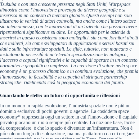
Tsukuba e con una crescente presenza negli Stati Uniti, Warpspace
dimostra come l’innovazione provenga da diverse geografie e si
inserisca in un contesto di mercato globale. Questi esempi non solo
illustrano la varietà di attori coinvolti, ma anche come l’intero settore
sia interconnesso, con le innovazioni di un’azienda che possono avere
ripercussioni significative su altre. Le opportunità per le aziende di
inserirsi in questo ecosistema sono molteplici, sia come fornitori diretti
che indiretti, sia come sviluppatori di applicazioni e servizi basati sui
dati e sulle infrastrutture spaziali. Le sfide, tuttavia, non mancano e
includono la necessità di un’elevata specializzazione tecnologica,
l’accesso a capitali significativi e la capacità di operare in un contesto
normativo e geopolitico complesso. La creazione di valore nella
space
economy
è un processo dinamico e in continua evoluzione, che premia
l’innovazione, la flessibilità e la capacità di stringere partnership
strategiche, ridefinendo così la geografia economica del futuro.
Guardando le stelle: un futuro di opportunità e riflessioni
In un mondo in rapida evoluzione, l’industria spaziale non è più un
dominio esclusivo di pochi governi o agenzie. La cosiddetta space
economy* rappresenta oggi un settore in cui l’innovazione e il capitale
privato giocano un ruolo sempre più centrale. La nozione base, facile
da comprendere, è che lo spazio è diventato un’infrastruttura. Non è
più solo un luogo di esplorazione, ma una piattaforma da cui erogare