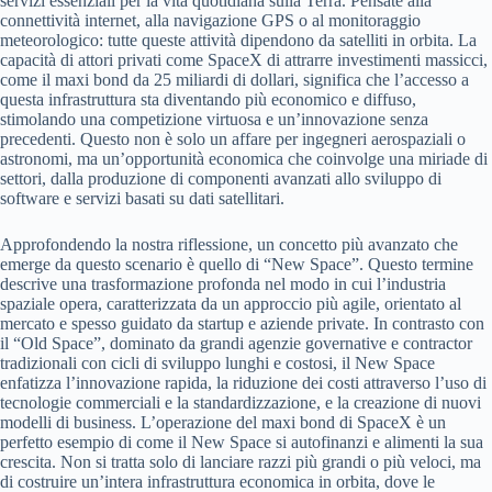
servizi essenziali per la vita quotidiana sulla Terra. Pensate alla
connettività internet, alla navigazione GPS o al monitoraggio
meteorologico: tutte queste attività dipendono da satelliti in orbita. La
capacità di attori privati come SpaceX di attrarre investimenti massicci,
come il maxi bond da 25 miliardi di dollari, significa che l’accesso a
questa infrastruttura sta diventando più economico e diffuso,
stimolando una competizione virtuosa e un’innovazione senza
precedenti. Questo non è solo un affare per ingegneri aerospaziali o
astronomi, ma un’opportunità economica che coinvolge una miriade di
settori, dalla produzione di componenti avanzati allo sviluppo di
software e servizi basati su dati satellitari.
Approfondendo la nostra riflessione, un concetto più avanzato che
emerge da questo scenario è quello di “New Space”. Questo termine
descrive una trasformazione profonda nel modo in cui l’industria
spaziale opera, caratterizzata da un approccio più agile, orientato al
mercato e spesso guidato da startup e aziende private. In contrasto con
il “Old Space”, dominato da grandi agenzie governative e contractor
tradizionali con cicli di sviluppo lunghi e costosi, il New Space
enfatizza l’innovazione rapida, la riduzione dei costi attraverso l’uso di
tecnologie commerciali e la standardizzazione, e la creazione di nuovi
modelli di business. L’operazione del maxi bond di SpaceX è un
perfetto esempio di come il New Space si autofinanzi e alimenti la sua
crescita. Non si tratta solo di lanciare razzi più grandi o più veloci, ma
di costruire un’intera infrastruttura economica in orbita, dove le