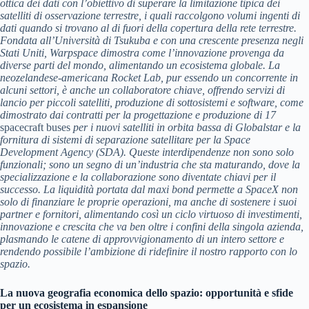
ottica dei dati con l’obiettivo di superare la limitazione tipica dei
satelliti di osservazione terrestre, i quali raccolgono volumi ingenti di
dati quando si trovano al di fuori della copertura della rete terrestre.
Fondata all’Università di Tsukuba e con una crescente presenza negli
Stati Uniti, Warpspace dimostra come l’innovazione provenga da
diverse parti del mondo, alimentando un ecosistema globale. La
neozelandese-americana Rocket Lab, pur essendo un concorrente in
alcuni settori, è anche un collaboratore chiave, offrendo servizi di
lancio per piccoli satelliti, produzione di sottosistemi e software, come
dimostrato dai contratti per la progettazione e produzione di 17
spacecraft buses
per i nuovi satelliti in orbita bassa di Globalstar e la
fornitura di sistemi di separazione satellitare per la Space
Development Agency (SDA). Queste interdipendenze non sono solo
funzionali; sono un segno di un’industria che sta maturando, dove la
specializzazione e la collaborazione sono diventate chiavi per il
successo. La liquidità portata dal maxi bond permette a SpaceX non
solo di finanziare le proprie operazioni, ma anche di sostenere i suoi
partner e fornitori, alimentando così un ciclo virtuoso di investimenti,
innovazione e crescita che va ben oltre i confini della singola azienda,
plasmando le catene di approvvigionamento di un intero settore e
rendendo possibile l’ambizione di ridefinire il nostro rapporto con lo
spazio.
La nuova geografia economica dello spazio: opportunità e sfide
per un ecosistema in espansione