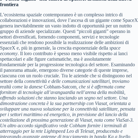
frontiera
L’ecosistema spaziale contemporaneo è un complesso intrico di
collaborazioni e innovazioni, dove l’ascesa di un gigante come SpaceX
genera inevitabilmente un vasto indotto di opportunità per un nutrito
gruppo di aziende specializzate. Questi “piccoli giganti” operano in
settori diversificati, fornendo componenti, servizi e tecnologie
essenziali che rendono possibile la realizzazione delle ambizioni di
SpaceX e, più in generale, la crescita esponenziale della
space
economy
. Il loro contributo è spesso meno visibile rispetto ai lanci
spettacolari e alle figure carismatiche, ma è assolutamente
fondamentale per la progressione tecnologica del settore. Esaminando
il panorama attuale, emergono diverse categorie di queste imprese,
ciascuna con un ruolo cruciale. Tra le aziende che si distinguono nel
settore della
connettività e delle comunicazioni satellitari
, troviamo
realtà come la danese
Cobham-Satcom
, che si è affermata come
fornitore di tecnologie all’avanguardia nell’arena della mobilità,
offrendo soluzioni che stanno lasciando un segno nel settore. Una
dimostrazione concreta è la sua partnership con Viasat, orientata a
sviluppare una nuova soluzione per la connettività satellitare, pensata
per i settori marittimo ed energetico, in previsione del lancio della
costellazione di prossima generazione di Viasat, nota come ViaSat-3.
Un altro accordo significativo vede Cobham fornire i terminali di
atterraggio per la rete Lightspeed Leo di Telesat, producendo e
integrando avanzate antenne di tracciamento in banda Ka a livello