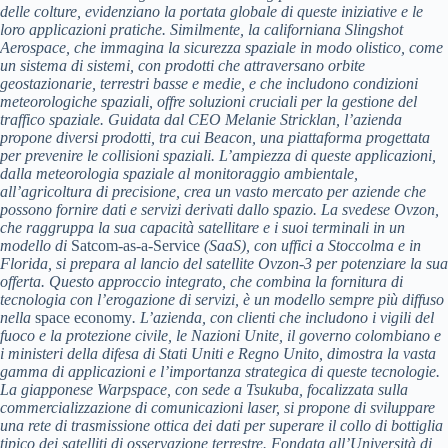
delle colture, evidenziano la portata globale di queste iniziative e le
loro applicazioni pratiche. Similmente, la californiana Slingshot
Aerospace, che immagina la sicurezza spaziale in modo olistico, come
un sistema di sistemi, con prodotti che attraversano orbite
geostazionarie, terrestri basse e medie, e che includono condizioni
meteorologiche spaziali, offre soluzioni cruciali per la gestione del
traffico spaziale. Guidata dal CEO Melanie Stricklan, l’azienda
propone diversi prodotti, tra cui Beacon, una piattaforma progettata
per prevenire le collisioni spaziali. L’ampiezza di queste applicazioni,
dalla meteorologia spaziale al monitoraggio ambientale,
all’agricoltura di precisione, crea un vasto mercato per aziende che
possono fornire dati e servizi derivati dallo spazio. La svedese Ovzon,
che raggruppa la sua capacità satellitare e i suoi terminali in un
modello di
Satcom-as-a-Service
(SaaS), con uffici a Stoccolma e in
Florida, si prepara al lancio del satellite Ovzon-3 per potenziare la sua
offerta. Questo approccio integrato, che combina la fornitura di
tecnologia con l’erogazione di servizi, è un modello sempre più diffuso
nella
space economy
. L’azienda, con clienti che includono i vigili del
fuoco e la protezione civile, le Nazioni Unite, il governo colombiano e
i ministeri della difesa di Stati Uniti e Regno Unito, dimostra la vasta
gamma di applicazioni e l’importanza strategica di queste tecnologie.
La giapponese Warpspace, con sede a Tsukuba, focalizzata sulla
commercializzazione di comunicazioni laser, si propone di sviluppare
una rete di trasmissione ottica dei dati per superare il collo di bottiglia
tipico dei satelliti di osservazione terrestre. Fondata all’Università di