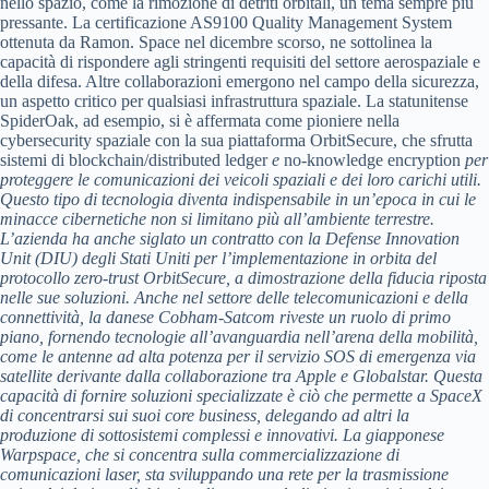
nello spazio, come la rimozione di detriti orbitali, un tema sempre più
pressante. La certificazione AS9100 Quality Management System
ottenuta da Ramon. Space nel dicembre scorso, ne sottolinea la
capacità di rispondere agli stringenti requisiti del settore aerospaziale e
della difesa. Altre collaborazioni emergono nel campo della sicurezza,
un aspetto critico per qualsiasi infrastruttura spaziale. La statunitense
SpiderOak, ad esempio, si è affermata come pioniere nella
cybersecurity spaziale con la sua piattaforma OrbitSecure, che sfrutta
sistemi di blockchain/distributed ledger
e
no-knowledge encryption
per
proteggere le comunicazioni dei veicoli spaziali e dei loro carichi utili.
Questo tipo di tecnologia diventa indispensabile in un’epoca in cui le
minacce cibernetiche non si limitano più all’ambiente terrestre.
L’azienda ha anche siglato un contratto con la Defense Innovation
Unit (DIU) degli Stati Uniti per l’implementazione in orbita del
protocollo zero-trust OrbitSecure, a dimostrazione della fiducia riposta
nelle sue soluzioni. Anche nel settore delle telecomunicazioni e della
connettività, la danese Cobham-Satcom riveste un ruolo di primo
piano, fornendo tecnologie all’avanguardia nell’arena della mobilità,
come le antenne ad alta potenza per il servizio SOS di emergenza via
satellite derivante dalla collaborazione tra Apple e Globalstar. Questa
capacità di fornire soluzioni specializzate è ciò che permette a SpaceX
di concentrarsi sui suoi core business, delegando ad altri la
produzione di sottosistemi complessi e innovativi. La giapponese
Warpspace, che si concentra sulla commercializzazione di
comunicazioni laser, sta sviluppando una rete per la trasmissione