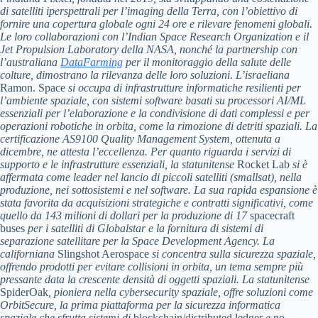
di satelliti iperspettrali per l’imaging della Terra, con l’obiettivo di
fornire una copertura globale ogni 24 ore e rilevare fenomeni globali.
Le loro collaborazioni con l’Indian Space Research Organization e il
Jet Propulsion Laboratory della NASA, nonché la partnership con
l’australiana
DataFarming
per il monitoraggio della salute delle
colture, dimostrano la rilevanza delle loro soluzioni. L’israeliana
Ramon. Space
si occupa di infrastrutture informatiche resilienti per
l’ambiente spaziale, con sistemi software basati su processori AI/ML
essenziali per l’elaborazione e la condivisione di dati complessi e per
operazioni robotiche in orbita, come la rimozione di detriti spaziali. La
certificazione AS9100 Quality Management System, ottenuta a
dicembre, ne attesta l’eccellenza. Per quanto riguarda i
servizi di
supporto e le infrastrutture essenziali
, la statunitense
Rocket Lab
si è
affermata come leader nel lancio di piccoli satelliti (smallsat), nella
produzione, nei sottosistemi e nel software. La sua rapida espansione è
stata favorita da acquisizioni strategiche e contratti significativi, come
quello da 143 milioni di dollari per la produzione di 17
spacecraft
buses
per i satelliti di Globalstar e la fornitura di sistemi di
separazione satellitare per la Space Development Agency. La
californiana
Slingshot Aerospace
si concentra sulla sicurezza spaziale,
offrendo prodotti per evitare collisioni in orbita, un tema sempre più
pressante data la crescente densità di oggetti spaziali. La statunitense
SpiderOak
, pioniera nella cybersecurity spaziale, offre soluzioni come
OrbitSecure, la prima piattaforma per la sicurezza informatica
spaziale che sfrutta sistemi di
blockchain/distributed ledger
e
no-