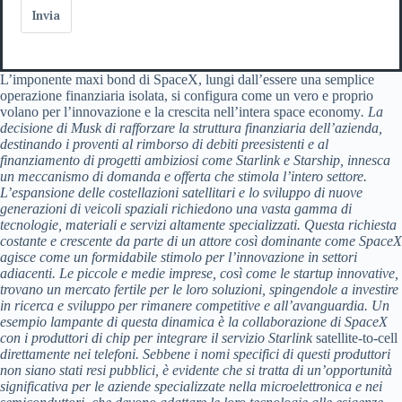
Invia
L’imponente maxi bond di SpaceX, lungi dall’essere una semplice
operazione finanziaria isolata, si configura come un vero e proprio
volano per l’innovazione e la crescita nell’intera space economy
. La
decisione di Musk di rafforzare la struttura finanziaria dell’azienda,
destinando i proventi al rimborso di debiti preesistenti e al
finanziamento di progetti ambiziosi come Starlink e Starship, innesca
un meccanismo di domanda e offerta che stimola l’intero settore.
L’espansione delle costellazioni satellitari e lo sviluppo di nuove
generazioni di veicoli spaziali richiedono una vasta gamma di
tecnologie, materiali e servizi altamente specializzati. Questa richiesta
costante e crescente da parte di un attore così dominante come SpaceX
agisce come un formidabile stimolo per l’innovazione in settori
adiacenti. Le piccole e medie imprese, così come le startup innovative,
trovano un mercato fertile per le loro soluzioni, spingendole a investire
in ricerca e sviluppo per rimanere competitive e all’avanguardia. Un
esempio lampante di questa dinamica è la collaborazione di SpaceX
con i produttori di chip per integrare il servizio Starlink
satellite-to-cell
direttamente nei telefoni. Sebbene i nomi specifici di questi produttori
non siano stati resi pubblici, è evidente che si tratta di un’opportunità
significativa per le aziende specializzate nella microelettronica e nei