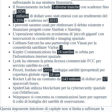
rafforzando la sua struttura finanziaria.
Il finanziamento include
5 diverse tranche
con scadenze fino
al
2056
.
7 miliardi
di dollari sono stati emessi con un rendimento del
5,35%
e scadenza nel
2031
.
I proventi saranno usati per rimborsare il debito esistente e
finanziare progetti come Starlink e Starship.
L'operazione stimola un ecosistema di 'piccoli giganti' con
innovazioni in connettività e imaging spaziale.
Cobham-Satcom ha una partnership con Viasat per la
connettività satellitare ViaSat-
3
.
Kepler Communications ha
19 satelliti
in orbita per
l'infrastruttura internet spaziale.
Lynk ha ottenuto la prima licenza commerciale FCC per
servizio satellite-to-cell.
Pixxel, fondata nel
2019
, sviluppa satelliti iperspettrali per
copertura globale ogni
24 ore
.
Rocket Lab ha un contratto da
143 milioni
di dollari per
17
spacecraft buses.
SpiderOak utilizza blockchain per la cybersecurity spaziale
con OrbitSecure.
Warpspace si concentra su comunicazioni laser per superare
il collo di bottiglia dei satelliti di osservazione.
Questa imponente iniezione di capitale non si limita a rafforzare la