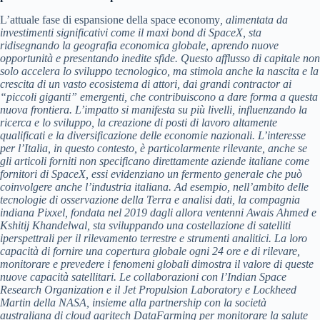
L’attuale fase di espansione della space economy
, alimentata da
investimenti significativi come il maxi bond di SpaceX, sta
ridisegnando la geografia economica globale, aprendo nuove
opportunità e presentando inedite sfide. Questo afflusso di capitale non
solo accelera lo sviluppo tecnologico, ma stimola anche la nascita e la
crescita di un vasto ecosistema di attori, dai grandi contractor ai
“piccoli giganti” emergenti, che contribuiscono a dare forma a questa
nuova frontiera. L’impatto si manifesta su più livelli, influenzando la
ricerca e lo sviluppo, la creazione di posti di lavoro altamente
qualificati e la diversificazione delle economie nazionali. L’interesse
per l’Italia, in questo contesto, è particolarmente rilevante, anche se
gli articoli forniti non specificano direttamente aziende italiane come
fornitori di SpaceX, essi evidenziano un fermento generale che può
coinvolgere anche l’industria italiana. Ad esempio, nell’ambito delle
tecnologie di osservazione della Terra e analisi dati
, la compagnia
indiana Pixxel, fondata nel 2019 dagli allora ventenni Awais Ahmed e
Kshitij Khandelwal, sta sviluppando una costellazione di satelliti
iperspettrali per il rilevamento terrestre e strumenti analitici. La loro
capacità di fornire una copertura globale ogni 24 ore e di rilevare,
monitorare e prevedere i fenomeni globali dimostra il valore di queste
nuove capacità satellitari. Le collaborazioni con l’Indian Space
Research Organization e il Jet Propulsion Laboratory e Lockheed
Martin della NASA, insieme alla partnership con la società
australiana di cloud agritech DataFarming per monitorare la salute