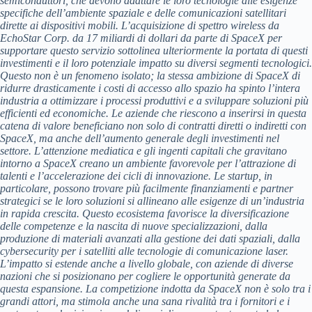
semiconduttori, che devono adattare le loro tecnologie alle esigenze
specifiche dell’ambiente spaziale e delle comunicazioni satellitari
dirette ai dispositivi mobili. L’acquisizione di spettro wireless da
EchoStar Corp. da 17 miliardi di dollari da parte di SpaceX per
supportare questo servizio sottolinea ulteriormente la portata di questi
investimenti e il loro potenziale impatto su diversi segmenti tecnologici.
Questo non è un fenomeno isolato; la stessa ambizione di SpaceX di
ridurre drasticamente i costi di accesso allo spazio ha spinto l’intera
industria a ottimizzare i processi produttivi e a sviluppare soluzioni più
efficienti ed economiche. Le aziende che riescono a inserirsi in questa
catena di valore beneficiano non solo di contratti diretti o indiretti con
SpaceX, ma anche dell’aumento generale degli investimenti nel
settore. L’attenzione mediatica e gli ingenti capitali che gravitano
intorno a SpaceX creano un ambiente favorevole per l’attrazione di
talenti e l’accelerazione dei cicli di innovazione. Le startup, in
particolare, possono trovare più facilmente finanziamenti e partner
strategici se le loro soluzioni si allineano alle esigenze di un’industria
in rapida crescita. Questo ecosistema favorisce la diversificazione
delle competenze e la nascita di nuove specializzazioni, dalla
produzione di materiali avanzati alla gestione dei dati spaziali, dalla
cybersecurity per i satelliti alle tecnologie di comunicazione laser.
L’impatto si estende anche a livello globale, con aziende di diverse
nazioni che si posizionano per cogliere le opportunità generate da
questa espansione. La competizione indotta da SpaceX non è solo tra i
grandi attori, ma stimola anche una sana rivalità tra i fornitori e i