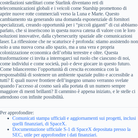
costellazioni satellitari come Starlink diventano reti di
telecomunicazioni globali e i veicoli come Starship promettono di
aprire nuove rotte commerciali verso la Luna e Marte. Questo
cambiamento sta generando una domanda esponenziale di fornitori
specializzati, creando opportunità per i “piccoli giganti” di cui abbiamo
parlato, che si inseriscono in questa nuova catena di valore con le loro
soluzioni innovative, dalla cybersecurity spaziale alle comunicazioni
laser. La riflessione che ne scaturisce è profonda: stiamo assistendo non
solo a una nuova corsa allo spazio, ma a una vera e propria
colonizzazione economica dell’orbita terrestre e oltre. Questa
trasformazione ci invita a interrogarci sul ruolo che ciascuno di noi,
come individui e come società, può e deve giocare in questo futuro.
Come bilanceremo l’opportunità di crescita economica con la
responsabilità di sostenere un ambiente spaziale pulito e accessibile a
tutti? E quali nuove frontiere dell’ingegno umano verranno svelate
quando l’accesso al cosmo sarà alla portata di un numero sempre
maggiore di menti brillanti? Il cammino è appena iniziato, e le stelle ci
attendono con infinite possibilità.
Per approfondire:
Comunicati stampa ufficiali e aggiornamenti sui progetti, inclusi
quelli finanziari, di SpaceX.
Documentazione ufficiale S-1 di SpaceX depositata presso la
SEC, utile per approfondire i dati finanziari.