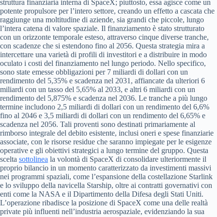
struttura finanziaria interna di SpaceX; piuttosto, essa agisce come un
potente propulsore per l’intero settore, creando un effetto a cascata che
raggiunge una moltitudine di aziende, sia grandi che piccole, lungo
l’intera catena di valore spaziale. Il finanziamento è stato strutturato
con un orizzonte temporale esteso, attraverso cinque diverse tranche,
con scadenze che si estendono fino al 2056. Questa strategia mira a
intercettare una varietà di profili di investitori e a distribuire in modo
oculato i costi del finanziamento nel lungo periodo. Nello specifico,
sono state emesse obbligazioni per 7 miliardi di dollari con un
rendimento del 5,35% e scadenza nel 2031, affiancate da ulteriori 6
miliardi con un tasso del 5,65% al 2033, e altri 6 miliardi con un
rendimento del 5,875% e scadenza nel 2036. Le tranche a più lungo
termine includono 2,5 miliardi di dollari con un rendimento del 6,6%
fino al 2046 e 3,5 miliardi di dollari con un rendimento del 6,65% e
scadenza nel 2056. Tali proventi sono destinati primariamente al
rimborso integrale del debito esistente, inclusi oneri e spese finanziarie
associate, con le risorse residue che saranno impiegate per le esigenze
operative e gli obiettivi strategici a lungo termine del gruppo. Questa
scelta
sottolinea
la volontà di SpaceX di consolidare ulteriormente il
proprio bilancio in un momento caratterizzato da investimenti massivi
nei programmi spaziali, come l’espansione della costellazione Starlink
e lo sviluppo della navicella Starship, oltre ai contratti governativi con
enti come la NASA e il Dipartimento della Difesa degli Stati Uniti.
L’operazione ribadisce la posizione di SpaceX come una delle realtà
private più influenti nell’industria aerospaziale, evidenziando la sua