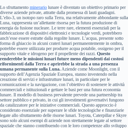
Lo sfruttamento
minerario
lunare è diventato un obiettivo primario per
diverse aziende private, attratte dalla promessa di lauti guadagni.
L’elio-3, un isotopo raro sulla Terra, ma relativamente abbondante sulla
Luna, rappresenta un’allettante risorsa per la futura produzione di
energia da fusione nucleare. Le terre rare, elementi essenziali per la
fabbricazione di dispositivi elettronici e tecnologie verdi, potrebbero
anch’esse essere estratte dalla regolite lunare. L’acqua, presente sotto
forma di ghiaccio in alcuni crateri lunari permanentemente in ombra,
potrebbe essere utilizzata per produrre acqua potabile, ossigeno per il
supporto vitale e idrogeno per il propellente dei razzi.
Questo
renderebbe le missioni lunari future meno dipendenti dai costosi
rifornimenti dalla Terra e aprirebbe la strada a una presenza
umana permanente sulla Luna.
Aziende come Moonlight, con il
supporto dell’Agenzia Spaziale Europea, stanno investendo nella
creazione di servizi e infrastrutture lunari, in particolare per le
comunicazioni e la navigazione, con l’obiettivo di sostenere le attività
commerciali e istituzionali e gettare le basi per una futura economia
lunare. Il modello di business prevalente prevede una partnership tra
settore pubblico e privato, in cui gli investimenti governativi fungono
da catalizzatore per le iniziative commerciali. Questo approccio è
considerato essenziale per superare le sfide tecnologiche e finanziarie
legate allo sfruttamento delle risorse lunari. Toyota, Caterpillar e Skyre
sono solo alcuni esempi di aziende non strettamente legate al settore
spaziale che stanno contribuendo con le loro competenze allo sviluppo