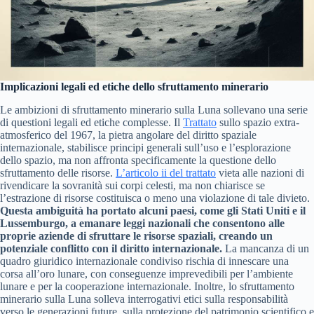
Implicazioni legali ed etiche dello sfruttamento minerario
Le ambizioni di sfruttamento minerario sulla Luna sollevano una serie
di questioni legali ed etiche complesse. Il
Trattato
sullo spazio extra-
atmosferico del 1967, la pietra angolare del diritto spaziale
internazionale, stabilisce principi generali sull’uso e l’esplorazione
dello spazio, ma non affronta specificamente la questione dello
sfruttamento delle risorse.
L’articolo ii del trattato
vieta alle nazioni di
rivendicare la sovranità sui corpi celesti, ma non chiarisce se
l’estrazione di risorse costituisca o meno una violazione di tale divieto.
Questa ambiguità ha portato alcuni paesi, come gli Stati Uniti e il
Lussemburgo, a emanare leggi nazionali che consentono alle
proprie aziende di sfruttare le risorse spaziali, creando un
potenziale conflitto con il diritto internazionale.
La mancanza di un
quadro giuridico internazionale condiviso rischia di innescare una
corsa all’oro lunare, con conseguenze imprevedibili per l’ambiente
lunare e per la cooperazione internazionale. Inoltre, lo sfruttamento
minerario sulla Luna solleva interrogativi etici sulla responsabilità
verso le generazioni future, sulla protezione del patrimonio scientifico e