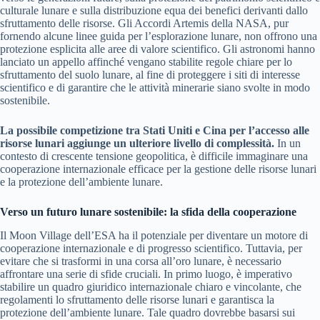
culturale lunare e sulla distribuzione equa dei benefici derivanti dallo
sfruttamento delle risorse. Gli Accordi Artemis della NASA, pur
fornendo alcune linee guida per l’esplorazione lunare, non offrono una
protezione esplicita alle aree di valore scientifico. Gli astronomi hanno
lanciato un appello affinché vengano stabilite regole chiare per lo
sfruttamento del suolo lunare, al fine di proteggere i siti di interesse
scientifico e di garantire che le attività minerarie siano svolte in modo
sostenibile.
La possibile competizione tra Stati Uniti e Cina per l’accesso alle
risorse lunari aggiunge un ulteriore livello di complessità.
In un
contesto di crescente tensione geopolitica, è difficile immaginare una
cooperazione internazionale efficace per la gestione delle risorse lunari
e la protezione dell’ambiente lunare.
Verso un futuro lunare sostenibile: la sfida della cooperazione
Il Moon Village dell’ESA ha il potenziale per diventare un motore di
cooperazione internazionale e di progresso scientifico. Tuttavia, per
evitare che si trasformi in una corsa all’oro lunare, è necessario
affrontare una serie di sfide cruciali. In primo luogo, è imperativo
stabilire un quadro giuridico internazionale chiaro e vincolante, che
regolamenti lo sfruttamento delle risorse lunari e garantisca la
protezione dell’ambiente lunare. Tale quadro dovrebbe basarsi sui