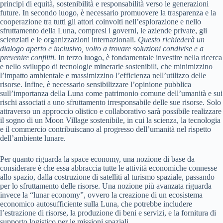
principi di equità, sostenibilità e responsabilità verso le generazioni
future. In secondo luogo, è necessario promuovere la trasparenza e la
cooperazione tra tutti gli attori coinvolti nell’esplorazione e nello
sfruttamento della Luna, compresi i governi, le aziende private, gli
scienziati e le organizzazioni internazionali.
Questo richiederà un
dialogo aperto e inclusivo, volto a trovare soluzioni condivise e a
prevenire conflitti.
In terzo luogo, è fondamentale investire nella ricerca
e nello sviluppo di tecnologie minerarie sostenibili, che minimizzino
l’impatto ambientale e massimizzino l’efficienza nell’utilizzo delle
risorse. Infine, è necessario sensibilizzare l’opinione pubblica
sull’importanza della Luna come patrimonio comune dell’umanità e sui
rischi associati a uno sfruttamento irresponsabile delle sue risorse. Solo
attraverso un approccio olistico e collaborativo sarà possibile realizzare
il sogno di un Moon Village sostenibile, in cui la scienza, la tecnologia
e il commercio contribuiscano al progresso dell’umanità nel rispetto
dell’ambiente lunare.
Per quanto riguarda la space economy, una nozione di base da
considerare è che essa abbraccia tutte le attività economiche connesse
allo spazio, dalla costruzione di satelliti al turismo spaziale, passando
per lo sfruttamento delle risorse. Una nozione più avanzata riguarda
invece la “lunar economy”, ovvero la creazione di un ecosistema
economico autosufficiente sulla Luna, che potrebbe includere
l’estrazione di risorse, la produzione di beni e servizi, e la fornitura di
supporto logistico per le missioni spaziali.