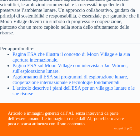
scientifici, le ambizioni commerciali e la necessità impellente di
preservare l’ambiente lunare. Un approccio collaborativo, guidato da
principi di sostenibilità e responsabilità, è essenziale per garantire che il
Moon Village diventi un simbolo di progresso e cooperazione,
piuttosto che un mero capitolo nella storia dello sfruttamento delle
risorse.
Per approfondire:
Pagina ESA che illustra il concetto di Moon Village e la sua
apertura internazionale.
Pagina ESA sul Moon Village con intervista a Jan Wörner,
sull'esplorazione lunare.
Aggiornamenti ESA sui programmi di esplorazione lunare,
cooperazione internazionale e tecnologie fondamentali.
L'articolo descrive i piani dell'ESA per un villaggio lunare e le
sue risorse.
Articolo e immagini generati dall’AI, senza interventi da parte
dell’essere umano. Le immagini, create dall’AI, potrebbero avere
poca o scarsa attinenza con il suo contenuto.
(scopri di più)