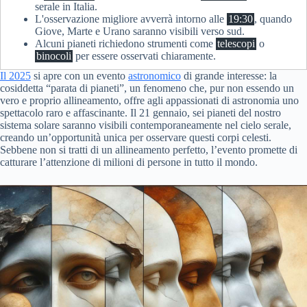
serale in Italia.
L'osservazione migliore avverrà intorno alle
19:30
, quando
Giove, Marte e Urano saranno visibili verso sud.
Alcuni pianeti richiedono strumenti come
telescopi
o
binocoli
per essere osservati chiaramente.
Il 2025
si apre con un evento
astronomico
di grande interesse: la
cosiddetta “parata di pianeti”, un fenomeno che, pur non essendo un
vero e proprio allineamento, offre agli appassionati di astronomia uno
spettacolo raro e affascinante. Il 21 gennaio, sei pianeti del nostro
sistema solare saranno visibili contemporaneamente nel cielo serale,
creando un’opportunità unica per osservare questi corpi celesti.
Sebbene non si tratti di un allineamento perfetto, l’evento promette di
catturare l’attenzione di milioni di persone in tutto il mondo.