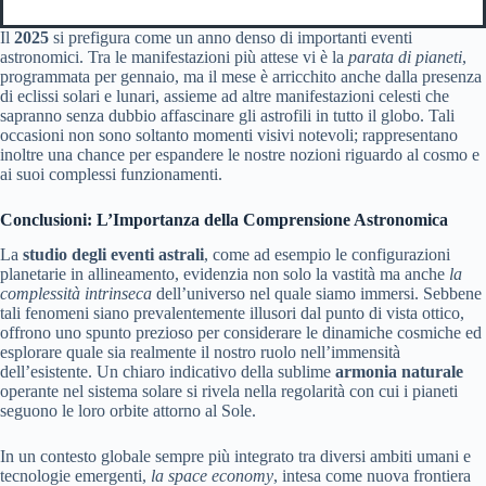
Il
2025
si prefigura come un anno denso di importanti eventi
astronomici. Tra le manifestazioni più attese vi è la
parata di pianeti
,
programmata per gennaio, ma il mese è arricchito anche dalla presenza
di eclissi solari e lunari, assieme ad altre manifestazioni celesti che
sapranno senza dubbio affascinare gli astrofili in tutto il globo. Tali
occasioni non sono soltanto momenti visivi notevoli; rappresentano
inoltre una chance per espandere le nostre nozioni riguardo al cosmo e
ai suoi complessi funzionamenti.
Conclusioni: L’Importanza della Comprensione Astronomica
La
studio degli eventi astrali
, come ad esempio le configurazioni
planetarie in allineamento, evidenzia non solo la vastità ma anche
la
complessità intrinseca
dell’universo nel quale siamo immersi. Sebbene
tali fenomeni siano prevalentemente illusori dal punto di vista ottico,
offrono uno spunto prezioso per considerare le dinamiche cosmiche ed
esplorare quale sia realmente il nostro ruolo nell’immensità
dell’esistente. Un chiaro indicativo della sublime
armonia naturale
operante nel sistema solare si rivela nella regolarità con cui i pianeti
seguono le loro orbite attorno al Sole.
In un contesto globale sempre più integrato tra diversi ambiti umani e
tecnologie emergenti,
la space economy
, intesa come nuova frontiera