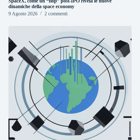
SpaceX, come un “flop” post-IPO rivela le nuove
dinamiche della space economy
9 Agosto 2026
2 commenti