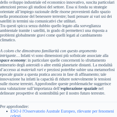
dello sviluppo industriale ed economico innovativo, suscita particolari
attenzioni presso gli studiosi del settore. Essa si fonda su strategie
orientate all’impiego razionale delle risorse provenienti dallo spazio
nella promozione del benessere terrestre; basti pensare ai vari usi dei
satelliti in termini sia comunicativi che utilitari.
Tra questi spicca senza dubbio quello legato alla sorveglianza
ambientale tramite i satelliti, in grado di permetterci una risposta a
problemi globalmente gravi come quelli legati al cambiamento
climatico.
A coloro che dimostrano familiarità con questo argomento
intrigante…
Infatti vi sono dimensioni più sofisticate associate alla
space economy
: in particolare quelle concernenti lo sfruttamento
minerario degli asteroidi o altre entità planetarie distanti. La modalità
d’accesso ai
materiali rari
e preziosi potrebbe subire una metamorfosi
epocale grazie a questa pratica ancora in fase di affinamento; tale
innovazione ha infatti la capacità di ridurre notevolmente le tensioni
sulle risorse terrestri. Approfondire queste problematiche suggerisce
una valutazione sull’importanza dell’
esplorazione spaziale
nel
delineare prospettive di sostenibilità per il nostro futuro terrestre.
Per approfondire:
ESO è l'Osservatorio Australe Europeo, rilevante per fenomeni
celesti.