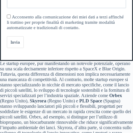
Acconsento alla comunicazione dei miei dati a terzi affinché
li trattino per proprie finalità di marketing tramite modalità
automatizzate e tradizionali di contatto.
Invia
Le startup europee, pur manifestando un notevole potenziale, operano
su una scala decisamente inferiore rispetto a SpaceX e Blue Origin.
Tuttavia, questa differenza di dimensioni non implica necessariamente
una mancanza di competitività. Al contrario, molte startup europee si
stanno specializzando in nicchie di mercato specifiche, come il lancio
di piccoli satelliti, lo sviluppo di tecnologie sostenibili e la fornitura di
servizi specializzati per l’industria spaziale. Aziende come
Orbex
(Regno Unito),
Skyrora
(Regno Unito) e
PLD Space
(Spagna)
stanno sviluppando lanciatori più piccoli e flessibili, progettati per
soddisfare le esigenze di un mercato in rapida crescita come quello dei
piccoli satelliti. Orbex, ad esempio, si distingue per l’utilizzo di
biopropano, un biocarburante rinnovabile che riduce significativamente
l’impatto ambientale dei lanci. Skyrora, d’altra parte, si concentra sullo
sviluppo di tecnologie di lancio innovative, come i motori a razzo