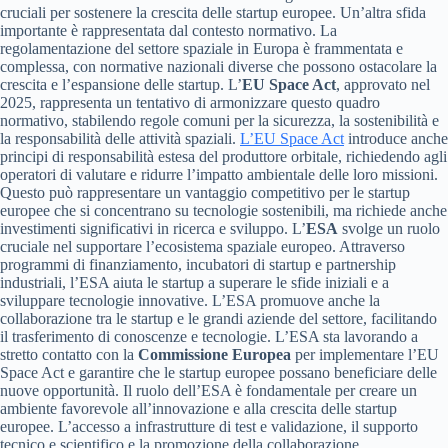
cruciali per sostenere la crescita delle startup europee. Un’altra sfida
importante è rappresentata dal contesto normativo. La
regolamentazione del settore spaziale in Europa è frammentata e
complessa, con normative nazionali diverse che possono ostacolare la
crescita e l’espansione delle startup. L’
EU Space Act
, approvato nel
2025, rappresenta un tentativo di armonizzare questo quadro
normativo, stabilendo regole comuni per la sicurezza, la sostenibilità e
la responsabilità delle attività spaziali.
L’EU Space Act
introduce anche
principi di responsabilità estesa del produttore orbitale, richiedendo agli
operatori di valutare e ridurre l’impatto ambientale delle loro missioni.
Questo può rappresentare un vantaggio competitivo per le startup
europee che si concentrano su tecnologie sostenibili, ma richiede anche
investimenti significativi in ricerca e sviluppo. L’
ESA
svolge un ruolo
cruciale nel supportare l’ecosistema spaziale europeo. Attraverso
programmi di finanziamento, incubatori di startup e partnership
industriali, l’ESA aiuta le startup a superare le sfide iniziali e a
sviluppare tecnologie innovative. L’ESA promuove anche la
collaborazione tra le startup e le grandi aziende del settore, facilitando
il trasferimento di conoscenze e tecnologie. L’ESA sta lavorando a
stretto contatto con la
Commissione Europea
per implementare l’EU
Space Act e garantire che le startup europee possano beneficiare delle
nuove opportunità. Il ruolo dell’ESA è fondamentale per creare un
ambiente favorevole all’innovazione e alla crescita delle startup
europee. L’accesso a infrastrutture di test e validazione, il supporto
tecnico e scientifico e la promozione della collaborazione