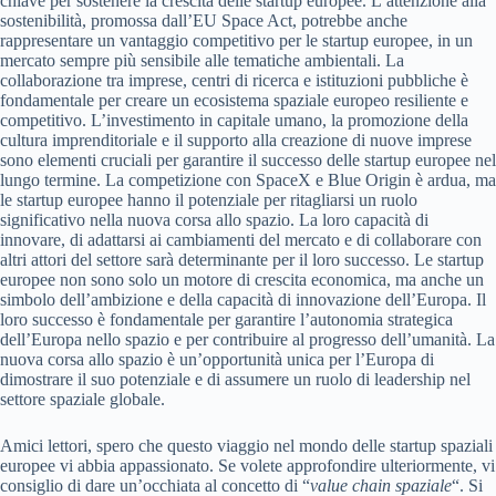
chiave per sostenere la crescita delle startup europee. L’attenzione alla
sostenibilità, promossa dall’EU Space Act, potrebbe anche
rappresentare un vantaggio competitivo per le startup europee, in un
mercato sempre più sensibile alle tematiche ambientali. La
collaborazione tra imprese, centri di ricerca e istituzioni pubbliche è
fondamentale per creare un ecosistema spaziale europeo resiliente e
competitivo. L’investimento in capitale umano, la promozione della
cultura imprenditoriale e il supporto alla creazione di nuove imprese
sono elementi cruciali per garantire il successo delle startup europee nel
lungo termine. La competizione con SpaceX e Blue Origin è ardua, ma
le startup europee hanno il potenziale per ritagliarsi un ruolo
significativo nella nuova corsa allo spazio. La loro capacità di
innovare, di adattarsi ai cambiamenti del mercato e di collaborare con
altri attori del settore sarà determinante per il loro successo. Le startup
europee non sono solo un motore di crescita economica, ma anche un
simbolo dell’ambizione e della capacità di innovazione dell’Europa. Il
loro successo è fondamentale per garantire l’autonomia strategica
dell’Europa nello spazio e per contribuire al progresso dell’umanità. La
nuova corsa allo spazio è un’opportunità unica per l’Europa di
dimostrare il suo potenziale e di assumere un ruolo di leadership nel
settore spaziale globale.
Amici lettori, spero che questo viaggio nel mondo delle startup spaziali
europee vi abbia appassionato. Se volete approfondire ulteriormente, vi
consiglio di dare un’occhiata al concetto di “
value chain spaziale
“. Si