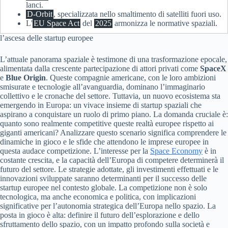
lanci.
D-Orbit
, specializzata nello smaltimento di satelliti fuori uso.
L'
EU Space Act
del
2025
armonizza le normative spaziali.
l’ascesa delle startup europee
L’attuale panorama spaziale è testimone di una trasformazione epocale,
alimentata dalla crescente partecipazione di attori privati come
SpaceX
e
Blue Origin
. Queste compagnie americane, con le loro ambizioni
smisurate e tecnologie all’avanguardia, dominano l’immaginario
collettivo e le cronache del settore. Tuttavia, un nuovo ecosistema sta
emergendo in Europa: un vivace insieme di startup spaziali che
aspirano a conquistare un ruolo di primo piano. La domanda cruciale è:
quanto sono realmente competitive queste realtà europee rispetto ai
giganti americani? Analizzare questo scenario significa comprendere le
dinamiche in gioco e le sfide che attendono le imprese europee in
questa audace competizione. L’interesse per la
Space Economy
è in
costante crescita, e la capacità dell’Europa di competere determinerà il
futuro del settore. Le strategie adottate, gli investimenti effettuati e le
innovazioni sviluppate saranno determinanti per il successo delle
startup europee nel contesto globale. La competizione non è solo
tecnologica, ma anche economica e politica, con implicazioni
significative per l’autonomia strategica dell’Europa nello spazio. La
posta in gioco è alta: definire il futuro dell’esplorazione e dello
sfruttamento dello spazio, con un impatto profondo sulla società e