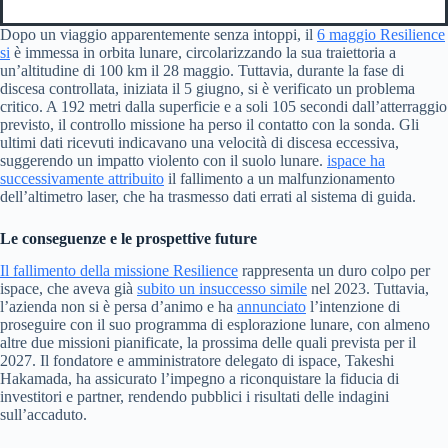
Dopo un viaggio apparentemente senza intoppi, il
6 maggio Resilience
si
è immessa in orbita lunare, circolarizzando la sua traiettoria a
un’altitudine di 100 km il 28 maggio. Tuttavia, durante la fase di
discesa controllata, iniziata il 5 giugno, si è verificato un problema
critico. A 192 metri dalla superficie e a soli 105 secondi dall’atterraggio
previsto, il controllo missione ha perso il contatto con la sonda. Gli
ultimi dati ricevuti indicavano una velocità di discesa eccessiva,
suggerendo un impatto violento con il suolo lunare.
ispace ha
successivamente attribuito
il fallimento a un malfunzionamento
dell’altimetro laser, che ha trasmesso dati errati al sistema di guida.
Le conseguenze e le prospettive future
Il fallimento della missione Resilience
rappresenta un duro colpo per
ispace, che aveva già
subito un insuccesso simile
nel 2023. Tuttavia,
l’azienda non si è persa d’animo e ha
annunciato
l’intenzione di
proseguire con il suo programma di esplorazione lunare, con almeno
altre due missioni pianificate, la prossima delle quali prevista per il
2027. Il fondatore e amministratore delegato di ispace, Takeshi
Hakamada, ha assicurato l’impegno a riconquistare la fiducia di
investitori e partner, rendendo pubblici i risultati delle indagini
sull’accaduto.