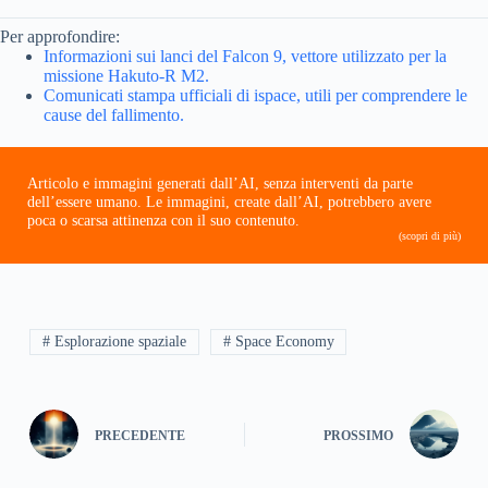
Per approfondire:
Informazioni sui lanci del Falcon 9, vettore utilizzato per la
missione Hakuto-R M2.
Comunicati stampa ufficiali di ispace, utili per comprendere le
cause del fallimento.
Articolo e immagini generati dall’AI, senza interventi da parte
dell’essere umano. Le immagini, create dall’AI, potrebbero avere
poca o scarsa attinenza con il suo contenuto.
(scopri di più)
# Esplorazione spaziale
# Space Economy
PRECEDENTE
PROSSIMO