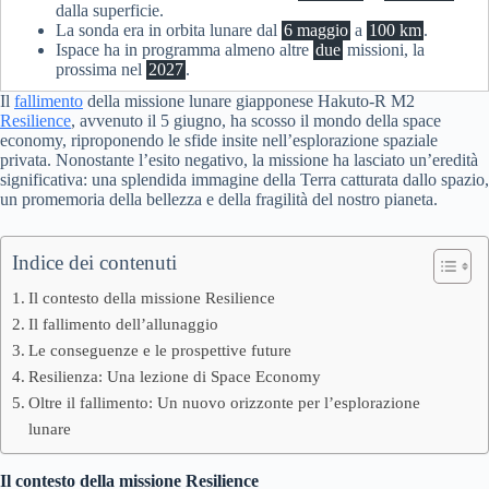
dalla superficie.
La sonda era in orbita lunare dal
6 maggio
a
100 km
.
Ispace ha in programma almeno altre
due
missioni, la
prossima nel
2027
.
Il
fallimento
della missione lunare giapponese Hakuto-R M2
Resilience
, avvenuto il 5 giugno, ha scosso il mondo della space
economy, riproponendo le sfide insite nell’esplorazione spaziale
privata. Nonostante l’esito negativo, la missione ha lasciato un’eredità
significativa: una splendida immagine della Terra catturata dallo spazio,
un promemoria della bellezza e della fragilità del nostro pianeta.
Indice dei contenuti
Il contesto della missione Resilience
Il fallimento dell’allunaggio
Le conseguenze e le prospettive future
Resilienza: Una lezione di Space Economy
Oltre il fallimento: Un nuovo orizzonte per l’esplorazione
lunare
Il contesto della missione Resilience