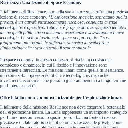
Resilienza: Una lezione di Space Economy
Il fallimento di Resilience, pur nella sua amarezza, ci offre una preziosa
lezione di space economy. *
L’esplorazione spaziale, soprattutto quella
privata, è un’attività intrinsecamente rischiosa, costellata di sfide
tecnologiche e operative
. Tuttavia, è proprio attraverso questi tentativi,
anche quelli falliti, che si accumula esperienza e si sviluppano nuove
tecnologie. La determinazione di ispace nel proseguire il suo
programma, nonostante le difficoltà, dimostra la resilienza e
l’innovazione che caratterizzano il settore spaziale.
La space economy, in questo contesto, si rivela un ecosistema
complesso e dinamico, in cui il rischio e l’innovazione sono
strettamente intrecciati. Le missioni lunari, come quella di Resilience,
non sono solo imprese scientifiche e tecnologiche, ma anche
investimenti economici che possono generare benefici a lungo termine
per l’intera società*.
Oltre il fallimento: Un nuovo orizzonte per l’esplorazione lunare
Il fallimento della missione Resilience non deve oscurare il potenziale
dell’esplorazione lunare. La Luna rappresenta un avamposto strategico
per future missioni verso lo spazio profondo, una fonte di risorse
preziose e un laboratorio scientifico unico. Le aziende private, come
ispace, svolgono un ruolo fondamentale in questo nuovo orizzonte,