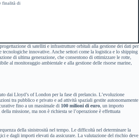
 finalità di
ettazione di satelliti e infrastrutture orbitali alla gestione dei dati per
re tecnologiche innovative. Anche settori come la logistica e lo shipping
gazione di ultima generazione, che consentono di ottimizzare le rotte,
bile al monitoraggio ambientale e alla gestione delle risorse marine,
curato dai Lloyd’s of London per la fase di prelancio. L’evoluzione
ioni tra pubblico e privato e ad attività spaziali gestite autonomamente
sicurative fino a un massimale di
100 milioni di euro
, un importo
ta della missione, ma non è richiesta se l’operazione è effettuata
requenza della sinistrosità nel tempo. Le difficoltà nel determinare la
gici e dagli importi elevati da assicurare. La valutazione del rischio deve