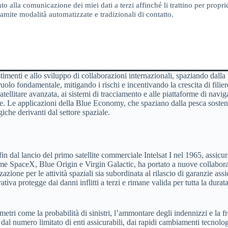
o alla comunicazione dei miei dati a terzi affinché li trattino per proprie
amite modalità automatizzate e tradizionali di contatto.
nti e allo sviluppo di collaborazioni internazionali, spaziando dalla prog
ruolo fondamentale, mitigando i rischi e incentivando la crescita di filie
tellitare avanzata, ai sistemi di tracciamento e alle piattaforme di navi
nte. Le applicazioni della Blue Economy, che spaziano dalla pesca sosteni
iche derivanti dal settore spaziale.
a, fin dal lancio del primo satellite commerciale Intelsat I nel 1965, assi
ome SpaceX, Blue Origin e Virgin Galactic, ha portato a nuove collaboraz
azione per le attività spaziali sia subordinata al rilascio di garanzie as
ativa protegge dai danni inflitti a terzi e rimane valida per tutta la dura
ametri come la probabilità di sinistri, l’ammontare degli indennizzi e la f
i, dal numero limitato di enti assicurabili, dai rapidi cambiamenti tecnolo