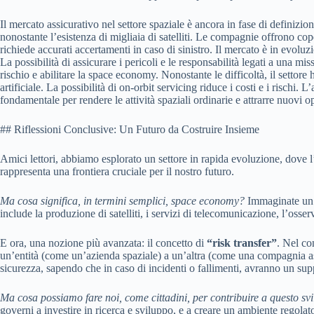
Il mercato assicurativo nel settore spaziale è ancora in fase di definizio
nonostante l’esistenza di migliaia di satelliti. Le compagnie offrono coper
richiede accurati accertamenti in caso di sinistro. Il mercato è in evol
La possibilità di assicurare i pericoli e le responsabilità legati a una 
rischio e abilitare la space economy. Nonostante le difficoltà, il settore 
artificiale. La possibilità di on-orbit servicing riduce i costi e i rischi.
fondamentale per rendere le attività spaziali ordinarie e attrarre nuovi op
## Riflessioni Conclusive: Un Futuro da Costruire Insieme
Amici lettori, abbiamo esplorato un settore in rapida evoluzione, dove l
rappresenta una frontiera cruciale per il nostro futuro.
Ma cosa significa, in termini semplici, space economy?
Immaginate un’e
include la produzione di satelliti, i servizi di telecomunicazione, l’osserva
E ora, una nozione più avanzata: il concetto di
“risk transfer”
. Nel con
un’entità (come un’azienda spaziale) a un’altra (come una compagnia assi
sicurezza, sapendo che in caso di incidenti o fallimenti, avranno un sup
Ma cosa possiamo fare noi, come cittadini, per contribuire a questo sv
governi a investire in ricerca e sviluppo, e a creare un ambiente regolato