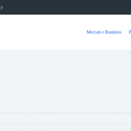
cy
Mercati e Business
P
ce economy: L’assicurazione è la chiave per il futuro spaziale itali
lla Space Economy rivelano come la nuova legge italiana e le garanzie a
 di euro stiano plasmando il settore, attirando investimenti e mitigando i