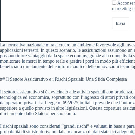
Acconsent
marketing tr
Invia
La normativa nazionale mira a creare un ambiente favorevole agli investime
applicazioni terrestri. In questo scenario, le assicurazioni assumono un 
possono trarre vantaggio dalla space economy, grazie alla connettività sa
monitorare le merci in tempo reale e gestire i porti in modo più efficie
beneficiano direttamente delle informazioni e delle innovazioni tecnolog
## Il Settore Assicurativo e i Rischi Spaziali: Una Sfida Complessa
Il settore assicurativo si è avvicinato alle attività spaziali con prudenz
tecnologica ed economica, soprattutto con l’ingresso di attori privati c
da operatori privati. La Legge n. 69/2025 in Italia prevede che l’autorizz
superiore a quello previsto in altre legislazioni. Questa copertura assicur
direttamente dallo Stato o per suo conto.
I rischi spaziali sono considerati “grandi rischi” e valutati in base a par
probabilità di sinistri derivano dalla mancanza di dati statistici adeguat