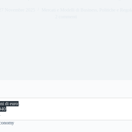
27 Novembre 2025
Mercati e Modelli di Business
,
Politiche e Regol
2 commenti
ni di euro
.
040
.
.
 Economy