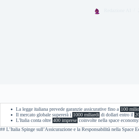
Redazione AI
La legge italiana prevede garanzie assicurative fino a
100 milio
Il mercato globale supererà i
1000 miliardi
di dollari entro il
2
L'Italia conta oltre
400 imprese
coinvolte nella space economy
## L’Italia Spinge sull’Assicurazione e la Responsabilità nella Space