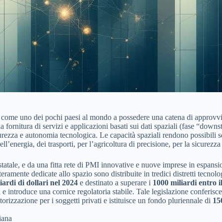
ngue come uno dei pochi paesi al mondo a possedere una catena di approvv
lla fornitura di servizi e applicazioni basati sui dati spaziali (fase “do
curezza e autonomia tecnologica. Le capacità spaziali rendono possibili s
ll’energia, dei trasporti, per l’agricoltura di precisione, per la sicurezz
ne statale, e da una fitta rete di PMI innovative e nuove imprese in esp
teramente dedicate allo spazio sono distribuite in tredici distretti tecnol
iardi di dollari nel 2024
e destinato a superare i
1000 miliardi entro i
e introduce una cornice regolatoria stabile. Tale legislazione conferisce 
torizzazione per i soggetti privati e istituisce un fondo pluriennale di
15
iana