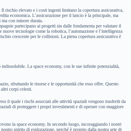
l rischio elevato e i costi ingenti limitano la copertura assicurativa,
perdita economica. L’assicurazione per il lancio è la principale, ma
ci ma con minore durata.
mpagnie partecipano ai progetti sin dalle fondamenta per valutare il
 alle nuove tecnologie come la robotica, l’automazione e l’intelligenza
 rischio crescente per le collisioni. La piena copertura assicurativa è
 indissolubile. La space economy, con le sue infinite potenzialità,
zio, sfruttando le risorse e le opportunità che esso offre. Questo
ltri corpi celesti.
so il quale i rischi associati alle attività spaziali vengono trasferiti da
paziali di proteggere i propri investimenti e di operare con maggiore
uovono la space economy. In secondo luogo, incoraggiando i nostri
 nostro spirito di esplorazione, perché è proprio dalla nostra sete di