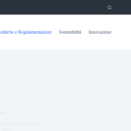
olitiche e Regolamentazioni
Sostenibilità
Innovazione
ano?
ssicurative fino a 100
 rischi.