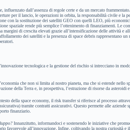
ne, influenzato dall’assenza di regole certe e da un mercato frammentato. I
ture per il lancio, le operazioni in orbita, la responsabilità civile e la 
uzione con la sostituzione dei satelliti GEO con quelli LEO, più economi
missione spaziale rende più semplice l’ottenimento di finanziamenti. Le co
ha margini di crescita elevati grazie all’intensificazione delle attività e
 L’affollamento dei satelliti e la presenza di space debris rappresentano un
eratori.
’innovazione tecnologica e la gestione del rischio si intrecciano in modo
conomia che non si limita al nostro pianeta, ma che si estende nello spa
zione della Terra e, in prospettiva, l’estrazione di risorse da asteroidi e a
testo della space economy, il risk transfer si riferisce al processo attraver
curativa) tramite contratti assicurativi. Questo permette alle aziende s
porto finanziario.
iluppo?
Innanzitutto, informandoci e sostenendo le iniziative che prom
rio favorevole all’innovazione. Infine, coltivando la nostra curiosità e il