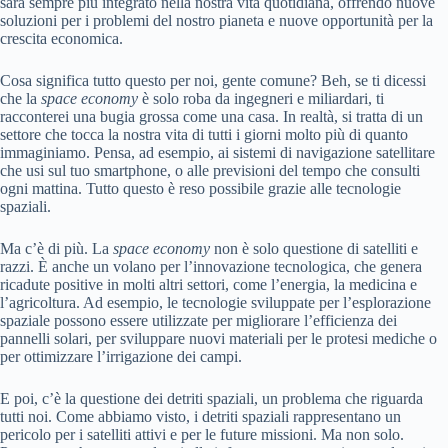
sarà sempre più integrato nella nostra vita quotidiana, offrendo nuove
soluzioni per i problemi del nostro pianeta e nuove opportunità per la
crescita economica.
Cosa significa tutto questo per noi, gente comune? Beh, se ti dicessi
che la
space economy
è solo roba da ingegneri e miliardari, ti
racconterei una bugia grossa come una casa. In realtà, si tratta di un
settore che tocca la nostra vita di tutti i giorni molto più di quanto
immaginiamo. Pensa, ad esempio, ai sistemi di navigazione satellitare
che usi sul tuo smartphone, o alle previsioni del tempo che consulti
ogni mattina. Tutto questo è reso possibile grazie alle tecnologie
spaziali.
Ma c’è di più. La
space economy
non è solo questione di satelliti e
razzi. È anche un volano per l’innovazione tecnologica, che genera
ricadute positive in molti altri settori, come l’energia, la medicina e
l’agricoltura. Ad esempio, le tecnologie sviluppate per l’esplorazione
spaziale possono essere utilizzate per migliorare l’efficienza dei
pannelli solari, per sviluppare nuovi materiali per le protesi mediche o
per ottimizzare l’irrigazione dei campi.
E poi, c’è la questione dei detriti spaziali, un problema che riguarda
tutti noi. Come abbiamo visto, i detriti spaziali rappresentano un
pericolo per i satelliti attivi e per le future missioni. Ma non solo.