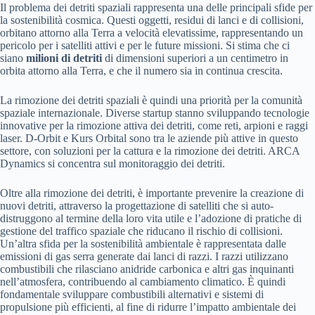
Il problema dei detriti spaziali rappresenta una delle principali sfide per
la sostenibilità cosmica. Questi oggetti, residui di lanci e di collisioni,
orbitano attorno alla Terra a velocità elevatissime, rappresentando un
pericolo per i satelliti attivi e per le future missioni. Si stima che ci
siano
milioni di detriti
di dimensioni superiori a un centimetro in
orbita attorno alla Terra, e che il numero sia in continua crescita.
La rimozione dei detriti spaziali è quindi una priorità per la comunità
spaziale internazionale. Diverse startup stanno sviluppando tecnologie
innovative per la rimozione attiva dei detriti, come reti, arpioni e raggi
laser. D-Orbit e Kurs Orbital sono tra le aziende più attive in questo
settore, con soluzioni per la cattura e la rimozione dei detriti. ARCA
Dynamics si concentra sul monitoraggio dei detriti.
Oltre alla rimozione dei detriti, è importante prevenire la creazione di
nuovi detriti, attraverso la progettazione di satelliti che si auto-
distruggono al termine della loro vita utile e l’adozione di pratiche di
gestione del traffico spaziale che riducano il rischio di collisioni.
Un’altra sfida per la sostenibilità ambientale è rappresentata dalle
emissioni di gas serra generate dai lanci di razzi. I razzi utilizzano
combustibili che rilasciano anidride carbonica e altri gas inquinanti
nell’atmosfera, contribuendo al cambiamento climatico. È quindi
fondamentale sviluppare combustibili alternativi e sistemi di
propulsione più efficienti, al fine di ridurre l’impatto ambientale dei