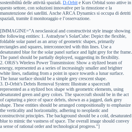
sostenibilità delle attività spaziali.
D-Orbit
e Kurs Orbital sono attive in
questo settore, con soluzioni innovative per la rimozione e la
manutenzione dei satelliti. Anche ARCA Dynamics si occupa di detriti
spaziali, tramite il monitoraggio e l’osservazione.
[IMMAGINE=”A neoclassical and constructivist style image showing
the following entities: 1. Astradyne’s SolarCube: Depict the flexible,
foldable solar panel as an array of geometric shapes, primarily
rectangles and squares, interconnected with thin lines. Use a
desaturated blue for the solar panel surface and light grey for the frame.
The panel should be partially deployed, suggesting its flexibility.
2. ORiS’s Wireless Power Transmission: Show a stylized beam of
energy, represented as a series of increasingly smaller and brighter
white lines, radiating from a point in space towards a lunar surface.
The lunar surface should be a simple grey crescent shape.
3. D-Orbit’s Debris Removal System: Illustrate a spacecraft
represented as a stylized box shape with geometric elements, using
desaturated green and grey colors. The spacecraft should be in the act
of capturing a piece of space debris, shown as a jagged, dark grey
shape. These entities should be arranged compositionally to emphasize
the verticality and horizontality, adhering to neoplastic and
constructivist principles. The background should be a cold, desaturated
blue to mimic the vastness of space. The overall image should convey
a sense of rational order and technological progress.”]