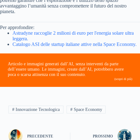
potremo garantire che l’esplorazione e l’utilizzo dello spazio
avvantaggino l’umanità senza compromettere il futuro del nostro
pianeta.
Per approfondire:
Astradyne raccoglie 2 milioni di euro per l'energia solare ultra
leggera.
Catalogo ASI delle startup italiane attive nella Space Economy.
Articolo e immagini generati dall’AI, senza interventi da parte
dell’essere umano. Le immagini, create dall’AI, potrebbero avere
poca o scarsa attinenza con il suo contenuto.
(scopri di più)
# Innovazione Tecnologica
# Space Economy
PRECEDENTE
PROSSIMO