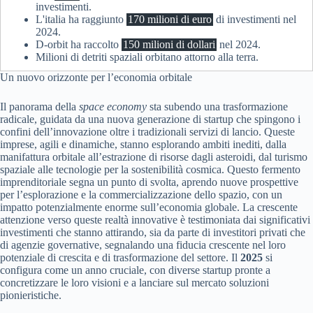
investimenti.
L'italia ha raggiunto
170 milioni di euro
di investimenti nel
2024.
D-orbit ha raccolto
150 milioni di dollari
nel 2024.
Milioni di detriti spaziali orbitano attorno alla terra.
Un nuovo orizzonte per l’economia orbitale
Il panorama della
space economy
sta subendo una trasformazione
radicale, guidata da una nuova generazione di startup che spingono i
confini dell’innovazione oltre i tradizionali servizi di lancio. Queste
imprese, agili e dinamiche, stanno esplorando ambiti inediti, dalla
manifattura orbitale all’estrazione di risorse dagli asteroidi, dal turismo
spaziale alle tecnologie per la sostenibilità cosmica. Questo fermento
imprenditoriale segna un punto di svolta, aprendo nuove prospettive
per l’esplorazione e la commercializzazione dello spazio, con un
impatto potenzialmente enorme sull’economia globale. La crescente
attenzione verso queste realtà innovative è testimoniata dai significativi
investimenti che stanno attirando, sia da parte di investitori privati che
di agenzie governative, segnalando una fiducia crescente nel loro
potenziale di crescita e di trasformazione del settore. Il
2025
si
configura come un anno cruciale, con diverse startup pronte a
concretizzare le loro visioni e a lanciare sul mercato soluzioni
pionieristiche.