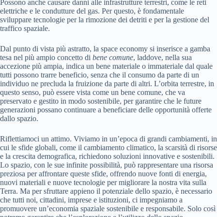
Possono anche causare danni alle infrastrutture terrestri, come le reti
elettriche e le condutture del gas. Per questo, è fondamentale
sviluppare tecnologie per la rimozione dei detriti e per la gestione del
traffico spaziale.
Dal punto di vista più astratto, la space economy si inserisce a gamba
tesa nel più ampio concetto di
bene comune
, laddove, nella sua
accezione più ampia, indica un bene materiale o immateriale dal quale
tutti possono trarre beneficio, senza che il consumo da parte di un
individuo ne precluda la fruizione da parte di altri. L’orbita terrestre, in
questo senso, può essere vista come un bene comune, che va
preservato e gestito in modo sostenibile, per garantire che le future
generazioni possano continuare a beneficiare delle opportunità offerte
dallo spazio.
Riflettiamoci un attimo. Viviamo in un’epoca di grandi cambiamenti, in
cui le sfide globali, come il cambiamento climatico, la scarsità di risorse
e la crescita demografica, richiedono soluzioni innovative e sostenibili.
Lo spazio, con le sue infinite possibilità, può rappresentare una risorsa
preziosa per affrontare queste sfide, offrendo nuove fonti di energia,
nuovi materiali e nuove tecnologie per migliorare la nostra vita sulla
Terra. Ma per sfruttare appieno il potenziale dello spazio, è necessario
che tutti noi, cittadini, imprese e istituzioni, ci impegniamo a
promuovere un’economia spaziale sostenibile e responsabile. Solo così