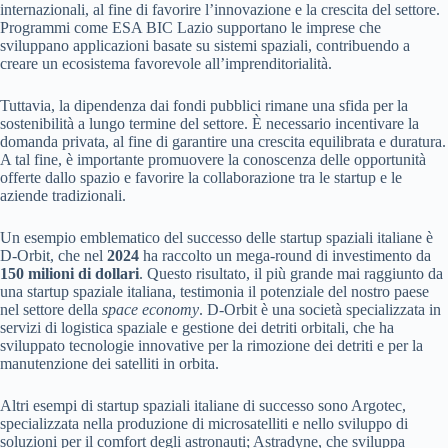
internazionali, al fine di favorire l’innovazione e la crescita del settore.
Programmi come ESA BIC Lazio supportano le imprese che
sviluppano applicazioni basate su sistemi spaziali, contribuendo a
creare un ecosistema favorevole all’imprenditorialità.
Tuttavia, la dipendenza dai fondi pubblici rimane una sfida per la
sostenibilità a lungo termine del settore. È necessario incentivare la
domanda privata, al fine di garantire una crescita equilibrata e duratura.
A tal fine, è importante promuovere la conoscenza delle opportunità
offerte dallo spazio e favorire la collaborazione tra le startup e le
aziende tradizionali.
Un esempio emblematico del successo delle startup spaziali italiane è
D-Orbit, che nel
2024
ha raccolto un mega-round di investimento da
150 milioni di dollari
. Questo risultato, il più grande mai raggiunto da
una startup spaziale italiana, testimonia il potenziale del nostro paese
nel settore della
space economy
. D-Orbit è una società specializzata in
servizi di logistica spaziale e gestione dei detriti orbitali, che ha
sviluppato tecnologie innovative per la rimozione dei detriti e per la
manutenzione dei satelliti in orbita.
Altri esempi di startup spaziali italiane di successo sono Argotec,
specializzata nella produzione di microsatelliti e nello sviluppo di
soluzioni per il comfort degli astronauti; Astradyne, che sviluppa