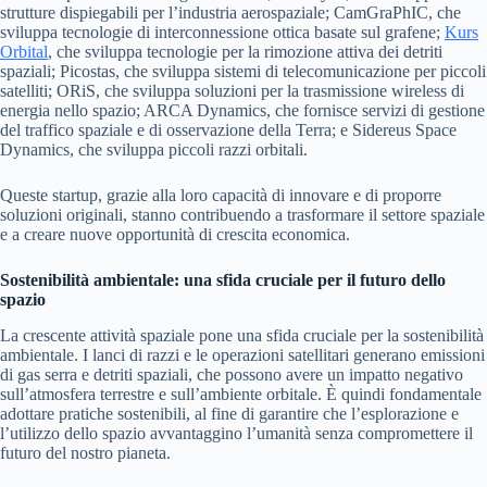
strutture dispiegabili per l’industria aerospaziale; CamGraPhIC, che
sviluppa tecnologie di interconnessione ottica basate sul grafene;
Kurs
Orbital
, che sviluppa tecnologie per la rimozione attiva dei detriti
spaziali; Picostas, che sviluppa sistemi di telecomunicazione per piccoli
satelliti; ORiS, che sviluppa soluzioni per la trasmissione wireless di
energia nello spazio; ARCA Dynamics, che fornisce servizi di gestione
del traffico spaziale e di osservazione della Terra; e Sidereus Space
Dynamics, che sviluppa piccoli razzi orbitali.
Queste startup, grazie alla loro capacità di innovare e di proporre
soluzioni originali, stanno contribuendo a trasformare il settore spaziale
e a creare nuove opportunità di crescita economica.
Sostenibilità ambientale: una sfida cruciale per il futuro dello
spazio
La crescente attività spaziale pone una sfida cruciale per la sostenibilità
ambientale. I lanci di razzi e le operazioni satellitari generano emissioni
di gas serra e detriti spaziali, che possono avere un impatto negativo
sull’atmosfera terrestre e sull’ambiente orbitale. È quindi fondamentale
adottare pratiche sostenibili, al fine di garantire che l’esplorazione e
l’utilizzo dello spazio avvantaggino l’umanità senza compromettere il
futuro del nostro pianeta.