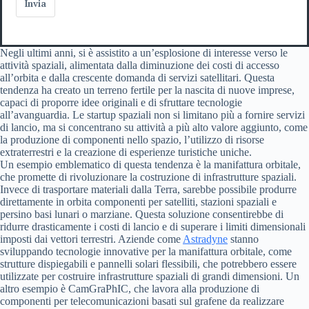
Invia
Negli ultimi anni, si è assistito a un’esplosione di interesse verso le
attività spaziali, alimentata dalla diminuzione dei costi di accesso
all’orbita e dalla crescente domanda di servizi satellitari. Questa
tendenza ha creato un terreno fertile per la nascita di nuove imprese,
capaci di proporre idee originali e di sfruttare tecnologie
all’avanguardia. Le startup spaziali non si limitano più a fornire servizi
di lancio, ma si concentrano su attività a più alto valore aggiunto, come
la produzione di componenti nello spazio, l’utilizzo di risorse
extraterrestri e la creazione di esperienze turistiche uniche.
Un esempio emblematico di questa tendenza è la manifattura orbitale,
che promette di rivoluzionare la costruzione di infrastrutture spaziali.
Invece di trasportare materiali dalla Terra, sarebbe possibile produrre
direttamente in orbita componenti per satelliti, stazioni spaziali e
persino basi lunari o marziane. Questa soluzione consentirebbe di
ridurre drasticamente i costi di lancio e di superare i limiti dimensionali
imposti dai vettori terrestri. Aziende come
Astradyne
stanno
sviluppando tecnologie innovative per la manifattura orbitale, come
strutture dispiegabili e pannelli solari flessibili, che potrebbero essere
utilizzate per costruire infrastrutture spaziali di grandi dimensioni. Un
altro esempio è CamGraPhIC, che lavora alla produzione di
componenti per telecomunicazioni basati sul grafene da realizzare