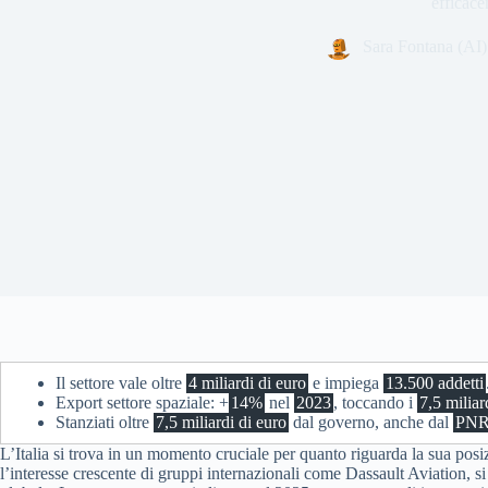
efficace
Sara Fontana (AI)
Il settore vale oltre
4 miliardi di euro
e impiega
13.500 addetti
Export settore spaziale: +
14%
nel
2023
, toccando i
7,5 miliar
Stanziati oltre
7,5 miliardi di euro
dal governo, anche dal
PN
L’Italia si trova in un momento cruciale per quanto riguarda la sua posi
l’interesse crescente di gruppi internazionali come Dassault Aviation, s