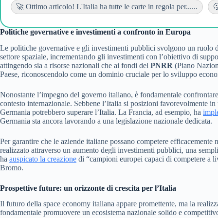
🚀 Ottimo articolo! L'Italia ha tutte le carte in regola per......

Politiche governative e investimenti a confronto in Europa
Le politiche governative e gli investimenti pubblici svolgono un ruolo 
settore spaziale, incrementando gli investimenti con l’obiettivo di suppo
attingendo sia a risorse nazionali che ai fondi del
PNRR
(Piano Naziona
Paese, riconoscendolo come un dominio cruciale per lo sviluppo econo
Nonostante l’impegno del governo italiano, è fondamentale confrontare gl
contesto internazionale. Sebbene l’Italia si posizioni favorevolmente in 
Germania potrebbero superare l’Italia. La Francia, ad esempio, ha
impl
Germania sta ancora lavorando a una legislazione nazionale dedicata.
Per garantire che le aziende italiane possano competere efficacemente ne
realizzato attraverso un aumento degli investimenti pubblici, una sempli
ha
auspicato la creazione
di “campioni europei capaci di competere a liv
Bromo.
Prospettive future: un orizzonte di crescita per l’Italia
Il futuro della space economy italiana appare promettente, ma la realizza
fondamentale promuovere un ecosistema nazionale solido e competitivo, 