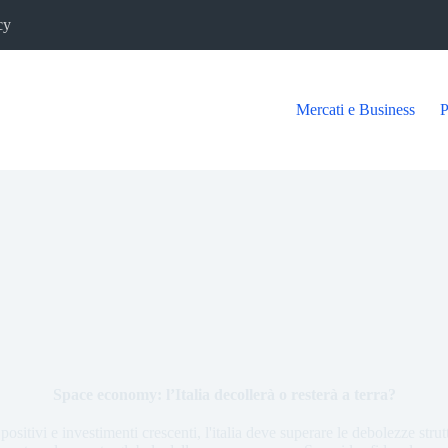
cy
Mercati e Business
P
Space economy: l’Italia decollerà o resterà a terra?
ositivi e investimenti crescenti, l'italia deve superare le debolezze stru