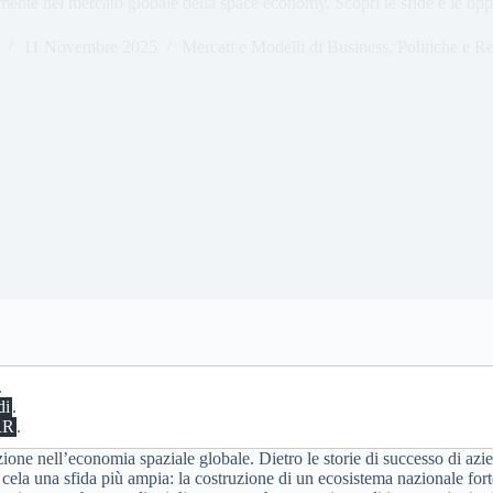
mente nel mercato globale della space economy. Scopri le sfide e le opp
11 Novembre 2025
Mercati e Modelli di Business
,
Politiche e R
.
di
.
RR
.
zione nell’economia spaziale globale. Dietro le storie di successo di azi
i cela una sfida più ampia: la costruzione di un ecosistema nazionale for