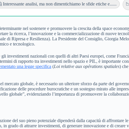
 Interessante analisi, ma non dimentichiamo le sfide etiche e......

determinante nel sostenere e promuovere la crescita della space economy
rtare la ricerca, l’innovazione e la commercializzazione di nuove tecnolog
le di Ripresa e Resilienza). La Presidente del Consiglio, Giorgia Mel
mico e tecnologico.
i investimenti nazionali con quelli di altri Paesi europei, come Francia
termini di rapporto tra investimenti nello spazio e PIL, è importante cons
ementato una legge specifica
(
Loi relative aux opérations spatiales
) che
l mercato globale, è necessario un ulteriore sforzo da parte del governo
ficazione delle procedure burocratiche e un sostegno mirato alle imprese
ello globale”, evidenziando l’importanza di promuovere la collaborazione
zione del suo pieno potenziale dipenderà dalla capacità di affrontare le s
in grado di attrarre investimenti, di generare innovazione e di creare 