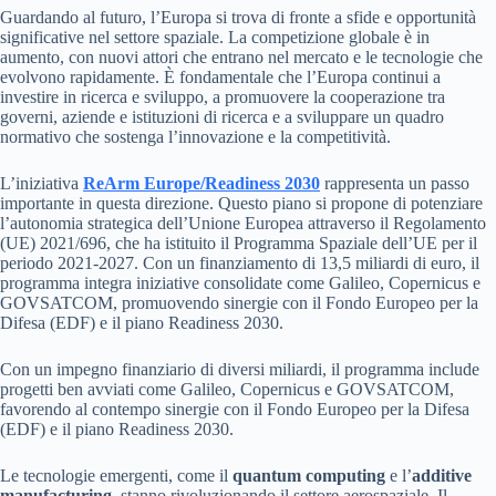
Guardando al futuro, l’Europa si trova di fronte a sfide e opportunità
significative nel settore spaziale. La competizione globale è in
aumento, con nuovi attori che entrano nel mercato e le tecnologie che
evolvono rapidamente. È fondamentale che l’Europa continui a
investire in ricerca e sviluppo, a promuovere la cooperazione tra
governi, aziende e istituzioni di ricerca e a sviluppare un quadro
normativo che sostenga l’innovazione e la competitività.
L’iniziativa
ReArm Europe/Readiness 2030
rappresenta un passo
importante in questa direzione. Questo piano si propone di potenziare
l’autonomia strategica dell’Unione Europea attraverso il Regolamento
(UE) 2021/696, che ha istituito il Programma Spaziale dell’UE per il
periodo 2021-2027. Con un finanziamento di 13,5 miliardi di euro, il
programma integra iniziative consolidate come Galileo, Copernicus e
GOVSATCOM, promuovendo sinergie con il Fondo Europeo per la
Difesa (EDF) e il piano Readiness 2030.
Con un impegno finanziario di diversi miliardi, il programma include
progetti ben avviati come Galileo, Copernicus e GOVSATCOM,
favorendo al contempo sinergie con il Fondo Europeo per la Difesa
(EDF) e il piano Readiness 2030.
Le tecnologie emergenti, come il
quantum computing
e l’
additive
manufacturing
, stanno rivoluzionando il settore aerospaziale. Il