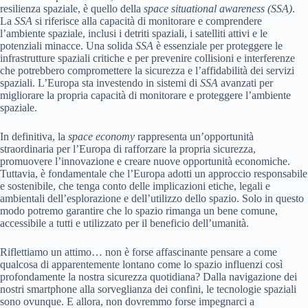
resilienza spaziale, è quello della
space situational awareness (SSA)
.
La
SSA
si riferisce alla capacità di monitorare e comprendere
l’ambiente spaziale, inclusi i detriti spaziali, i satelliti attivi e le
potenziali minacce. Una solida
SSA
è essenziale per proteggere le
infrastrutture spaziali critiche e per prevenire collisioni e interferenze
che potrebbero compromettere la sicurezza e l’affidabilità dei servizi
spaziali. L’Europa sta investendo in sistemi di
SSA
avanzati per
migliorare la propria capacità di monitorare e proteggere l’ambiente
spaziale.
In definitiva, la
space economy
rappresenta un’opportunità
straordinaria per l’Europa di rafforzare la propria sicurezza,
promuovere l’innovazione e creare nuove opportunità economiche.
Tuttavia, è fondamentale che l’Europa adotti un approccio responsabile
e sostenibile, che tenga conto delle implicazioni etiche, legali e
ambientali dell’esplorazione e dell’utilizzo dello spazio. Solo in questo
modo potremo garantire che lo spazio rimanga un bene comune,
accessibile a tutti e utilizzato per il beneficio dell’umanità.
Riflettiamo un attimo… non è forse affascinante pensare a come
qualcosa di apparentemente lontano come lo spazio influenzi così
profondamente la nostra sicurezza quotidiana? Dalla navigazione dei
nostri smartphone alla sorveglianza dei confini, le tecnologie spaziali
sono ovunque. E allora, non dovremmo forse impegnarci a