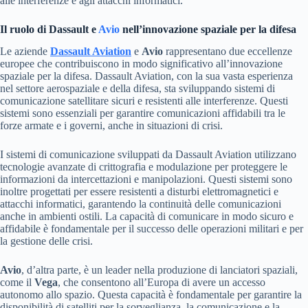
alle interferenze e agli attacchi informatici.
Il ruolo di Dassault e
Avio
nell’innovazione spaziale per la difesa
Le aziende
Dassault Aviation
e
Avio
rappresentano due eccellenze
europee che contribuiscono in modo significativo all’innovazione
spaziale per la difesa. Dassault Aviation, con la sua vasta esperienza
nel settore aerospaziale e della difesa, sta sviluppando sistemi di
comunicazione satellitare sicuri e resistenti alle interferenze. Questi
sistemi sono essenziali per garantire comunicazioni affidabili tra le
forze armate e i governi, anche in situazioni di crisi.
I sistemi di comunicazione sviluppati da Dassault Aviation utilizzano
tecnologie avanzate di crittografia e modulazione per proteggere le
informazioni da intercettazioni e manipolazioni. Questi sistemi sono
inoltre progettati per essere resistenti a disturbi elettromagnetici e
attacchi informatici, garantendo la continuità delle comunicazioni
anche in ambienti ostili. La capacità di comunicare in modo sicuro e
affidabile è fondamentale per il successo delle operazioni militari e per
la gestione delle crisi.
Avio
, d’altra parte, è un leader nella produzione di lanciatori spaziali,
come il
Vega
, che consentono all’Europa di avere un accesso
autonomo allo spazio. Questa capacità è fondamentale per garantire la
disponibilità di satelliti per la sorveglianza, la comunicazione e la