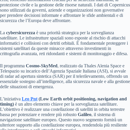
protezione civile e la gestione delle risorse naturali. I dati di Copernicus
sono utilizzati da governi, aziende e organizzazioni non governative
per prendere decisioni informate e affrontare le sfide ambientali e di
sicurezza che l’Europa deve affrontare.
La
cybersicurezza
è una priorità strategica per la sorveglianza
satellitare. Le infrastrutture spaziali sono esposte al rischio di attacchi
informatici e collisioni con detriti orbitali. È fondamentale proteggere i
sistemi satellitari da queste minacce attraverso investimenti in
crittografia avanzata, reti ridondanti e sistemi di monitoraggio e difesa.
Il programma
Cosmo-SkyMed
, realizzato da Thales Alenia Space e
Telespazio su incarico dell’Agenzia Spaziale Italiana (ASI), si avvale
di radar ad apertura sintetica (SAR) per il telerilevamento, offrendo un
essenziale sostegno all’intelligence, alla sicurezza navale e alla gestione
delle situazioni di emergenza.
L’iniziativa
Leo Pnt
(Low Earth orbit positioning, navigation and
timing)
è un altro elemento chiave per la sorveglianza satellitare.
L’obiettivo è realizzare una costellazione di satelliti in orbita terrestre
bassa per potenziare e rendere più robusto
Galileo
, il sistema di
navigazione satellitare europeo. Questo nuovo segmento fornirà un
ulteriore supporto alla costellazione europea, rendendola più resiliente