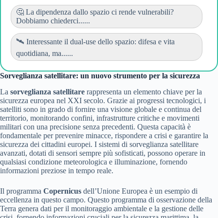
🤔 La dipendenza dallo spazio ci rende vulnerabili?
Dobbiamo chiederci......
🛰️ Interessante il dual-use dello spazio: difesa e vita
quotidiana, ma......
Sorveglianza satellitare: un nuovo strumento per la sicurezza
La
sorveglianza satellitare
rappresenta un elemento chiave per la
sicurezza europea nel XXI secolo. Grazie ai progressi tecnologici, i
satelliti sono in grado di fornire una visione globale e continua del
territorio, monitorando confini, infrastrutture critiche e movimenti
militari con una precisione senza precedenti. Questa capacità è
fondamentale per prevenire minacce, rispondere a crisi e garantire la
sicurezza dei cittadini europei. I sistemi di sorveglianza satellitare
avanzati, dotati di sensori sempre più sofisticati, possono operare in
qualsiasi condizione meteorologica e illuminazione, fornendo
informazioni preziose in tempo reale.
Il programma
Copernicus
dell’Unione Europea è un esempio di
eccellenza in questo campo. Questo programma di osservazione della
Terra genera dati per il monitoraggio ambientale e la gestione delle
crisi, fornendo informazioni cruciali per la sicurezza marittima, la