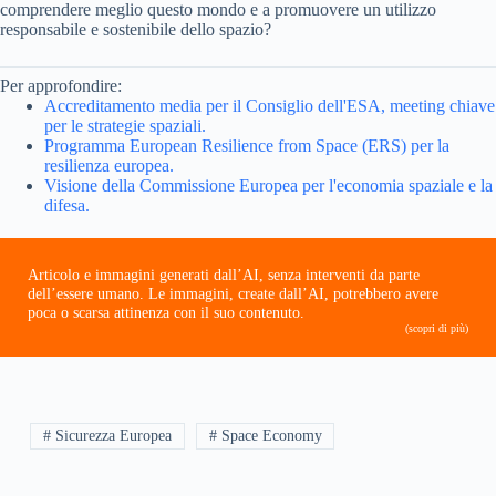
comprendere meglio questo mondo e a promuovere un utilizzo
responsabile e sostenibile dello spazio?
Per approfondire:
Accreditamento media per il Consiglio dell'ESA, meeting chiave
per le strategie spaziali.
Programma European Resilience from Space (ERS) per la
resilienza europea.
Visione della Commissione Europea per l'economia spaziale e la
difesa.
Articolo e immagini generati dall’AI, senza interventi da parte
dell’essere umano. Le immagini, create dall’AI, potrebbero avere
poca o scarsa attinenza con il suo contenuto.
(scopri di più)
# Sicurezza Europea
# Space Economy