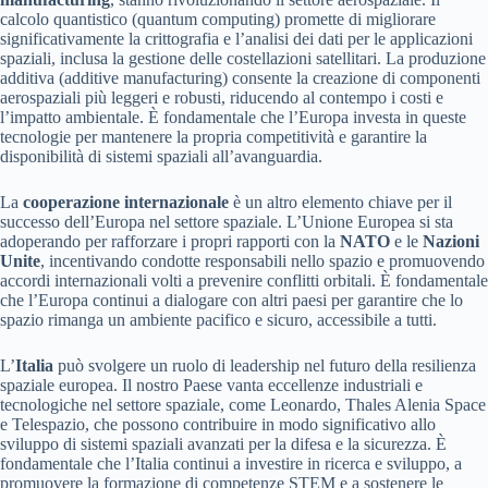
calcolo quantistico (quantum computing) promette di migliorare
significativamente la crittografia e l’analisi dei dati per le applicazioni
spaziali, inclusa la gestione delle costellazioni satellitari. La produzione
additiva (additive manufacturing) consente la creazione di componenti
aerospaziali più leggeri e robusti, riducendo al contempo i costi e
l’impatto ambientale. È fondamentale che l’Europa investa in queste
tecnologie per mantenere la propria competitività e garantire la
disponibilità di sistemi spaziali all’avanguardia.
La
cooperazione internazionale
è un altro elemento chiave per il
successo dell’Europa nel settore spaziale. L’Unione Europea si sta
adoperando per rafforzare i propri rapporti con la
NATO
e le
Nazioni
Unite
, incentivando condotte responsabili nello spazio e promuovendo
accordi internazionali volti a prevenire conflitti orbitali. È fondamentale
che l’Europa continui a dialogare con altri paesi per garantire che lo
spazio rimanga un ambiente pacifico e sicuro, accessibile a tutti.
L’
Italia
può svolgere un ruolo di leadership nel futuro della resilienza
spaziale europea. Il nostro Paese vanta eccellenze industriali e
tecnologiche nel settore spaziale, come Leonardo, Thales Alenia Space
e Telespazio, che possono contribuire in modo significativo allo
sviluppo di sistemi spaziali avanzati per la difesa e la sicurezza. È
fondamentale che l’Italia continui a investire in ricerca e sviluppo, a
promuovere la formazione di competenze STEM e a sostenere le