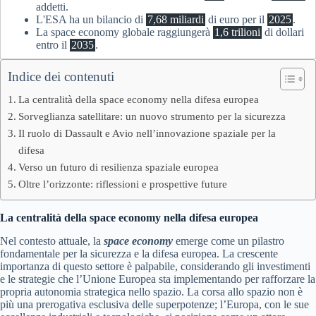
addetti.
L'ESA ha un bilancio di
7,68 miliardi
di euro per il
2025
.
La space economy globale raggiungerà
1,6 trilioni
di dollari
entro il
2035
.
Indice dei contenuti
La centralità della space economy nella difesa europea
Sorveglianza satellitare: un nuovo strumento per la sicurezza
Il ruolo di Dassault e Avio nell’innovazione spaziale per la
difesa
Verso un futuro di resilienza spaziale europea
Oltre l’orizzonte: riflessioni e prospettive future
La centralità della space economy nella difesa europea
Nel contesto attuale, la
space economy
emerge come un pilastro
fondamentale per la sicurezza e la difesa europea. La crescente
importanza di questo settore è palpabile, considerando gli investimenti
e le strategie che l’Unione Europea sta implementando per rafforzare la
propria autonomia strategica nello spazio. La corsa allo spazio non è
più una prerogativa esclusiva delle superpotenze; l’Europa, con le sue