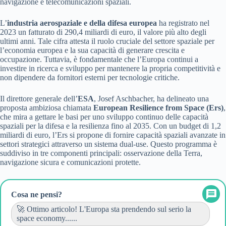
navigazione e telecomunicazioni spaziali.
L’
industria aerospaziale e della difesa europea
ha registrato nel
2023 un fatturato di 290,4 miliardi di euro, il valore più alto degli
ultimi anni. Tale cifra attesta il ruolo cruciale del settore spaziale per
l’economia europea e la sua capacità di generare crescita e
occupazione. Tuttavia, è fondamentale che l’Europa continui a
investire in ricerca e sviluppo per mantenere la propria competitività e
non dipendere da fornitori esterni per tecnologie critiche.
Il direttore generale dell’
ESA
, Josef Aschbacher, ha delineato una
proposta ambiziosa chiamata
European Resilience from Space (Ers)
,
che mira a gettare le basi per uno sviluppo continuo delle capacità
spaziali per la difesa e la resilienza fino al 2035. Con un budget di 1,2
miliardi di euro, l’Ers si propone di fornire capacità spaziali avanzate in
settori strategici attraverso un sistema dual-use. Questo programma è
suddiviso in tre componenti principali: osservazione della Terra,
navigazione sicura e comunicazioni protette.
Cosa ne pensi?
🚀 Ottimo articolo! L'Europa sta prendendo sul serio la
space economy......