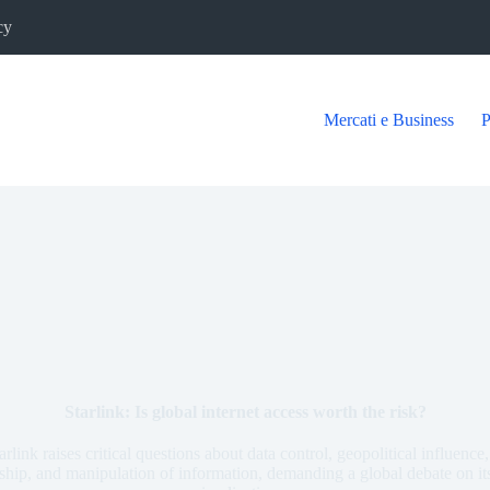
cy
Mercati e Business
P
Starlink: Is global internet access worth the risk?
link raises critical questions about data control, geopolitical influence,
ship, and manipulation of information, demanding a global debate on its