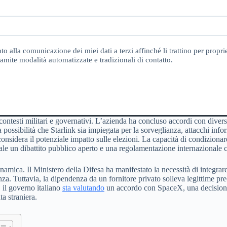
o alla comunicazione dei miei dati a terzi affinché li trattino per proprie
amite modalità automatizzate e tradizionali di contatto.
 contesti militari e governativi. L’azienda ha concluso accordi con diverse
 La possibilità che Starlink sia impiegata per la sorveglianza, attacchi inf
nsidera il potenziale impatto sulle elezioni. La capacità di condizionare
e un dibattito pubblico aperto e una regolamentazione internazionale che
mica. Il Ministero della Difesa ha manifestato la necessità di integrare i
enza. Tuttavia, la dipendenza da un fornitore privato solleva legittime pr
 il governo italiano
sta valutando
un accordo con SpaceX, una decisione c
ta straniera.