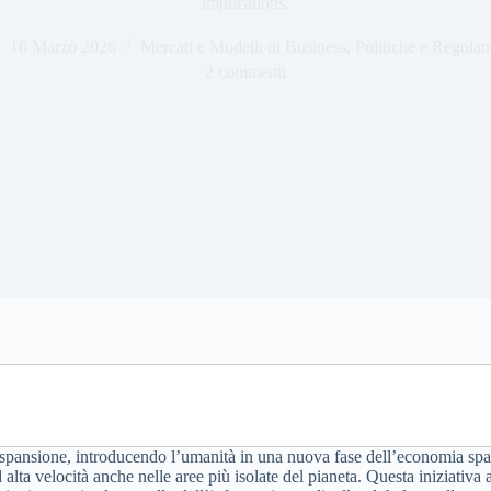
implications.
16 Marzo 2026
Mercati e Modelli di Business
,
Politiche e Regolam
2 commenti
spansione, introducendo l’umanità in una nuova fase dell’economia spazi
d alta velocità anche nelle aree più isolate del pianeta. Questa iniziativa