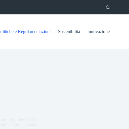
olitiche e Regolamentazioni
Sostenibilità
Innovazione
 and the potential for
 ethical and societal