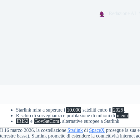
Redazione AI
Starlink mira a superare i
10.000
satelliti entro il
2025
.
Rischio di sorveglianza e profilazione di milioni di
utenti
.
IRIS2
e
GovSatCom
, alternative europee a Starlink.
Il 16 marzo 2026, la costellazione
Starlink
di
SpaceX
prosegue la sua e
terrestre bassa), Starlink promette di estendere la connettività internet a