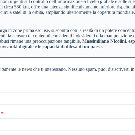
stioni urgenti sul controllo dell’informazione a livello globale e sulle s
e di circa 550 km, offre una latenza significativamente inferiore rispetto 
 diecimila satelliti in orbita, ampliando ulteriormente la copertura mondi
larga in zone prima escluse, si scontra con la realtà di un potere concen
utenti, la censura di contenuti considerati indesiderati o la manipolazione
abusi rimane una preoccupazione tangibile.
Massimiliano Nicolini, esp
ranità digitale e le capacità di difesa di un paese.
itamente le news che ti interessano. Nessuno spam, puoi disiscriverti in