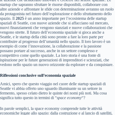
startup che sapranno sfruttare le risorse disponibili, collaborare con
altre aziende e affrontare le sfide con determinazione avranno un ruolo
da protagonista nel futuro dell’esplorazione e dello sfruttamento dello
spazio. Il
2025
è un anno importante per l’ecosistema delle startup
spaziali di Seattle, con nuove aziende che si affacciano sul mercato,
nuovi finanziamenti che vengono stanziati e nuove collaborazioni che
vengono strette. Il futuro dell’economia spaziale si gioca anche a
Seattle, e le startup della città sono pronte a fare la loro parte per
contribuire al progresso dell’umanità nello spazio. Il loro lavoro è un
esempio di come l’innovazione, la collaborazione e la passione
possano portare al successo, anche in un settore complesso e
competitivo come quello spaziale. La loro storia è una fonte di
ispirazione per le future generazioni di imprenditori e scienziati, che
vedono nello spazio un nuovo orizzonte da esplorare e da conquistare.
Riflessioni conclusive sull’economia spaziale
Amici, spero che questo viaggio nel cuore delle startup spaziali di
Seattle vi abbia offerto uno sguardo illuminante su un settore in
fermento, spesso celato dietro le quinte dei nomi più noti. Ma cosa
significa tutto questo in termini di “
space economy
“?
In parole semplici, la space economy comprende tutte le attività
economiche legate allo spazio: dalla costruzione e al lancio di satelliti,