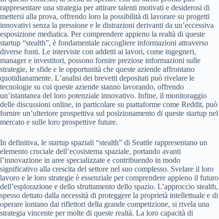
rappresentare una strategia per attirare talenti motivati e desiderosi di
mettersi alla prova, offrendo loro la possibilità di lavorare su progetti
innovativi senza la pressione e le distrazioni derivanti da un’eccessiva
esposizione mediatica. Per comprendere appieno la realtà di queste
startup “stealth”, è fondamentale raccogliere informazioni attraverso
diverse fonti. Le interviste con addetti ai lavori, come ingegneri,
manager e investitori, possono fornire preziose informazioni sulle
strategie, le sfide e le opportunità che queste aziende affrontano
quotidianamente. L’analisi dei brevetti depositati può rivelare le
tecnologie su cui queste aziende stanno lavorando, offrendo
un’istantanea del loro potenziale innovativo. Infine, il monitoraggio
delle discussioni online, in particolare su piattaforme come Reddit, può
fornire un’ulteriore prospettiva sul posizionamento di queste startup nel
mercato e sulle loro prospettive future.
In definitiva, le startup spaziali “stealth” di Seattle rappresentano un
elemento cruciale dell’ecosistema spaziale, portando avanti
l’innovazione in aree specializzate e contribuendo in modo
significativo alla crescita del settore nel suo complesso. Svelare il loro
lavoro e le loro strategie è essenziale per comprendere appieno il futuro
dell’esplorazione e dello sfruttamento dello spazio. L’approccio stealth,
spesso dettato dalla necessità di proteggere la proprietà intellettuale e di
operare lontano dai riflettori della grande competizione, si rivela una
strategia vincente per molte di queste realtà. La loro capacità di