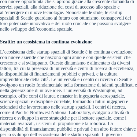
con nuove opportunità che si aprono grazie alla crescente domanda di
servizi spaziali, alla riduzione dei costi di accesso allo spazio e
all’emergere di nuove tecnologie. Nonostante le sfide, le startup
spaziali di Seattle guardano al futuro con ottimismo, consapevoli del
loro potenziale innovativo e del ruolo cruciale che possono svolgere
nello sviluppo dell’economia spaziale.
Seattle: un ecosistema in continua evoluzione
L’ecosistema delle startup spaziali di Seattle è in continua evoluzione,
con nuove aziende che nascono ogni anno e con quelle esistenti che
crescono e si sviluppano. Questo dinamismo è alimentato da diversi
fattori, tra cui la presenza di università e centri di ricerca di eccellenza,
la disponibilità di finanziamenti pubblici e privati, e la cultura
imprenditoriale della città. Le università e i centri di ricerca di Seattle
svolgono un ruolo fondamentale nella formazione di talenti qualificati e
nella generazione di nuove idee. L’università di Washington, ad
esempio, offre corsi di laurea e master in ingegneria aerospaziale,
scienze spaziali e discipline correlate, formando i futuri ingegneri e
scienziati che lavoreranno nelle startup spaziali. I centri di ricerca,
come il Pacific Northwest National Laboratory, svolgono attività di
ricerca e sviluppo in aree strategiche per il settore spaziale, come i
materiali avanzati, i sistemi di propulsione e la robotica. La
disponibilità di finanziamenti pubblici e privati è un altro fattore chiave
per lo sviluppo dell’ecosistema delle startup spaziali. Il governo