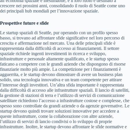
all’economia spaziale è inestimabile, e il loro ruolo è destinato a
crescere nei prossimi anni, consolidando il ruolo di Seattle come uno
dei principali hub mondiali per l’innovazione spaziale.
Prospettive future e sfide
Le startup spaziali di Seattle, pur operando con un profilo spesso
basso, si trovano ad affrontare sfide significative nel loro percorso di
crescita e affermazione nel mercato. Una delle principali sfide è
rappresentata dalla difficoltà di accesso ai finanziamenti. Il settore
spaziale richiede ingenti investimenti in ricerca e sviluppo,
infrastrutture e personale altamente qualificato, e le startup spesso
faticano a competere con le grandi aziende che dispongono di risorse
finanziarie molto più ampie. La competizione per i finanziamenti è
agguerrita, e le startup devono dimostrare di avere un business plan
solido, una tecnologia innovativa e un team competente per attirare
l’interesse degli investitori. Un’altra sfida importante è rappresentata
dalla difficoltà di accesso alle infrastrutture spaziali. Il lancio di satelliti,
la gestione di stazioni di terra e l’utilizzo di servizi di comunicazione
satellitare richiedono l’accesso a infrastrutture costose e complesse, che
spesso sono controllate da grandi aziende o da agenzie governative. Le
startup devono quindi trovare soluzioni innovative per accedere a
queste infrastrutture, come la collaborazione con altre aziende,
l’utilizzo di servizi di lancio condivisi o lo sviluppo di proprie
infrastrutture. Inoltre, le startup devono affrontare le sfide normative e