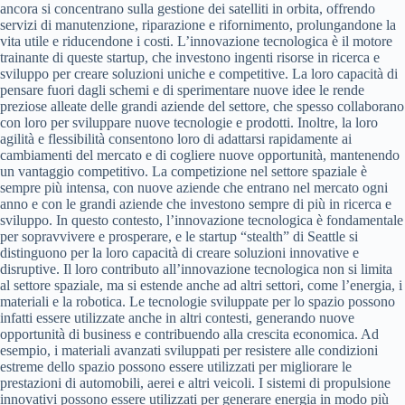
ancora si concentrano sulla gestione dei satelliti in orbita, offrendo
servizi di manutenzione, riparazione e rifornimento, prolungandone la
vita utile e riducendone i costi. L’innovazione tecnologica è il motore
trainante di queste startup, che investono ingenti risorse in ricerca e
sviluppo per creare soluzioni uniche e competitive. La loro capacità di
pensare fuori dagli schemi e di sperimentare nuove idee le rende
preziose alleate delle grandi aziende del settore, che spesso collaborano
con loro per sviluppare nuove tecnologie e prodotti. Inoltre, la loro
agilità e flessibilità consentono loro di adattarsi rapidamente ai
cambiamenti del mercato e di cogliere nuove opportunità, mantenendo
un vantaggio competitivo. La competizione nel settore spaziale è
sempre più intensa, con nuove aziende che entrano nel mercato ogni
anno e con le grandi aziende che investono sempre di più in ricerca e
sviluppo. In questo contesto, l’innovazione tecnologica è fondamentale
per sopravvivere e prosperare, e le startup “stealth” di Seattle si
distinguono per la loro capacità di creare soluzioni innovative e
disruptive. Il loro contributo all’innovazione tecnologica non si limita
al settore spaziale, ma si estende anche ad altri settori, come l’energia, i
materiali e la robotica. Le tecnologie sviluppate per lo spazio possono
infatti essere utilizzate anche in altri contesti, generando nuove
opportunità di business e contribuendo alla crescita economica. Ad
esempio, i materiali avanzati sviluppati per resistere alle condizioni
estreme dello spazio possono essere utilizzati per migliorare le
prestazioni di automobili, aerei e altri veicoli. I sistemi di propulsione
innovativi possono essere utilizzati per generare energia in modo più