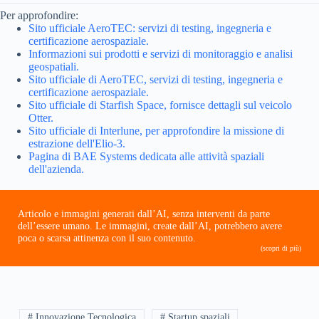
Per approfondire:
Sito ufficiale AeroTEC: servizi di testing, ingegneria e
certificazione aerospaziale.
Informazioni sui prodotti e servizi di monitoraggio e analisi
geospatiali.
Sito ufficiale di AeroTEC, servizi di testing, ingegneria e
certificazione aerospaziale.
Sito ufficiale di Starfish Space, fornisce dettagli sul veicolo
Otter.
Sito ufficiale di Interlune, per approfondire la missione di
estrazione dell'Elio-3.
Pagina di BAE Systems dedicata alle attività spaziali
dell'azienda.
Articolo e immagini generati dall’AI, senza interventi da parte
dell’essere umano. Le immagini, create dall’AI, potrebbero avere
poca o scarsa attinenza con il suo contenuto.
(scopri di più)
# Innovazione Tecnologica
# Startup spaziali