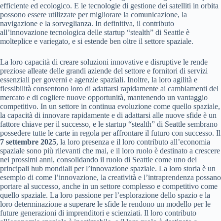
efficiente ed ecologico. E le tecnologie di gestione dei satelliti in orbita
possono essere utilizzate per migliorare la comunicazione, la
navigazione e la sorveglianza. In definitiva, il contributo
all’innovazione tecnologica delle startup “stealth” di Seattle è
molteplice e variegato, e si estende ben oltre il settore spaziale.
La loro capacità di creare soluzioni innovative e disruptive le rende
preziose alleate delle grandi aziende del settore e fornitori di servizi
essenziali per governi e agenzie spaziali. Inoltre, la loro agilità e
flessibilità consentono loro di adattarsi rapidamente ai cambiamenti del
mercato e di cogliere nuove opportunità, mantenendo un vantaggio
competitivo. In un settore in continua evoluzione come quello spaziale,
la capacità di innovare rapidamente e di adattarsi alle nuove sfide è un
fattore chiave per il successo, e le startup “stealth” di Seattle sembrano
possedere tutte le carte in regola per affrontare il futuro con successo. Il
7 settembre 2025
, la loro presenza e il loro contributo all’economia
spaziale sono più rilevanti che mai, e il loro ruolo è destinato a crescere
nei prossimi anni, consolidando il ruolo di Seattle come uno dei
principali hub mondiali per l’innovazione spaziale. La loro storia è un
esempio di come l’innovazione, la creatività e l’intraprendenza possano
portare al successo, anche in un settore complesso e competitivo come
quello spaziale. La loro passione per l’esplorazione dello spazio e la
loro determinazione a superare le sfide le rendono un modello per le
future generazioni di imprenditori e scienziati. Il loro contributo