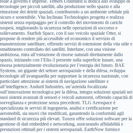
reale a governi e imprese. Tethers Unlimited si dedica allo sviluppo di
tecnologie per piccoli satelliti, alla produzione nello spazio e alla
rimozione dei detriti spaziali, contribuendo a un ambiente orbitale più
sicuro e sostenibile. Vita Inclinata Technologies progetta e realizza
sistemi senza equipaggio per il controllo del movimento di carichi
sospesi, migliorando la sicurezza nelle operazioni di soccorso e
sollevamento. Starfish Space, con il suo veicolo spaziale Otter, si
propone di rendere più accessibile ed economico il servizio di
manutenzione satellitare, offrendo servizi di estensione della vita utile e
smaltimento controllato dei satelliti. Interlune, con una visione
ambiziosa, mira all’estrazione di risorse naturali direttamente dallo
spazio, iniziando con l’Elio-3 presente sulla superficie lunare, una
risorsa potenzialmente rivoluzionaria per l’energia del futuro. BAE
Systems, un gigante del settore aerospaziale e della difesa, sviluppa
tecnologie all’avanguardia per supportare la sicurezza nazionale, con
particolare attenzione ai sistemi di navigazione satellitare e
all’intelligence. Anduril Industries, un’azienda focalizzata
sull’innovazione tecnologica per la difesa, integra soluzioni spaziali nei
suoi sistemi avanzati di sensori e veicoli autonomi, offrendo capacità di
sorveglianza e protezione senza precedenti. TLG Aerospace è
specializzata in servizi di ingegneria, analisi e certificazione per
aeromobili, sia nuovi che modificati, garantendo la conformità agli
standard di sicurezza più elevati. Tuxera offre soluzioni software per la
gestione di dati embedded e networking, assicurando affidabilità e
prestazioni ottimali per i sistemi aerospaziali. EarthNow fornisce