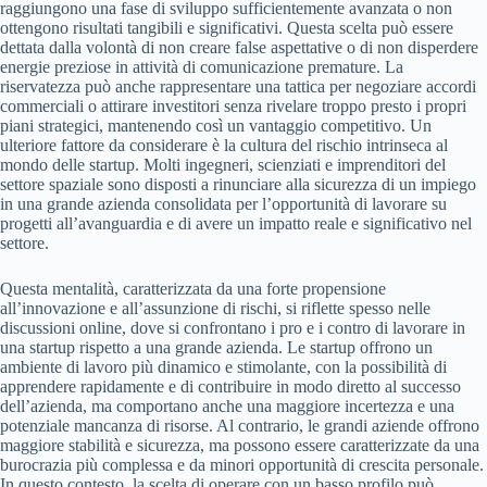
raggiungono una fase di sviluppo sufficientemente avanzata o non
ottengono risultati tangibili e significativi. Questa scelta può essere
dettata dalla volontà di non creare false aspettative o di non disperdere
energie preziose in attività di comunicazione premature. La
riservatezza può anche rappresentare una tattica per negoziare accordi
commerciali o attirare investitori senza rivelare troppo presto i propri
piani strategici, mantenendo così un vantaggio competitivo. Un
ulteriore fattore da considerare è la cultura del rischio intrinseca al
mondo delle startup. Molti ingegneri, scienziati e imprenditori del
settore spaziale sono disposti a rinunciare alla sicurezza di un impiego
in una grande azienda consolidata per l’opportunità di lavorare su
progetti all’avanguardia e di avere un impatto reale e significativo nel
settore.
Questa mentalità, caratterizzata da una forte propensione
all’innovazione e all’assunzione di rischi, si riflette spesso nelle
discussioni online, dove si confrontano i pro e i contro di lavorare in
una startup rispetto a una grande azienda. Le startup offrono un
ambiente di lavoro più dinamico e stimolante, con la possibilità di
apprendere rapidamente e di contribuire in modo diretto al successo
dell’azienda, ma comportano anche una maggiore incertezza e una
potenziale mancanza di risorse. Al contrario, le grandi aziende offrono
maggiore stabilità e sicurezza, ma possono essere caratterizzate da una
burocrazia più complessa e da minori opportunità di crescita personale.
In questo contesto, la scelta di operare con un basso profilo può