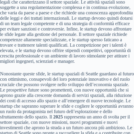
legali che caratterizzano il settore spaziale. Le attività spaziali sono
soggette a una regolamentazione complessa e in continua evoluzione,
che varia da paese a paese e che richiede una conoscenza approfondita
delle leggi e dei trattati internazionali. Le startup devono quindi dotarsi
di un team legale competente e di una strategia di conformità efficace
per evitare sanzioni e controversie. Infine, le startup devono affrontare
le sfide legate alla gestione del personale. Il settore spaziale richiede
competenze altamente specializzate, e le startup spesso faticano a
trovare e trattenere talenti qualificati. La competizione per i talenti è
elevata, e le startup devono offrire stipendi competitivi, opportunità di
crescita professionale e un ambiente di lavoro stimolante per attirare i
migliori ingegneri, scienziati e manager.
Nonostante queste sfide, le startup spaziali di Seattle guardano al futuro
con ottimismo, consapevoli del loro potenziale innovativo e del ruolo
cruciale che possono svolgere nello sviluppo dell’economia spaziale.
Le prospettive future sono promettenti, con nuove opportunità che si
aprono grazie alla crescente domanda di servizi spaziali, alla riduzione
dei costi di accesso allo spazio e all’emergere di nuove tecnologie. Le
startup che sapranno superare le sfide e cogliere le opportunità avranno
un ruolo da protagonista nel futuro dell’esplorazione e dello
sfruttamento dello spazio. Il
2025
rappresenta un anno di svolta per il
settore spaziale, con nuove missioni, nuovi programmi e nuovi
investimenti che aprono la strada a un futuro ancora più ambizioso. Le
startup di Seattle sono pronte a raccogliere la sfida e a contribuire con