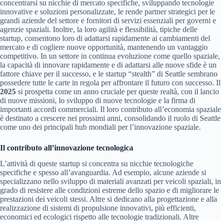
concentrarsi su nicchie di mercato specifiche, sviluppando tecnologie
innovative e soluzioni personalizzate, le rende partner strategici per le
grandi aziende del settore e fornitori di servizi essenziali per governi e
agenzie spaziali. Inoltre, la loro agilità e flessibilità, tipiche delle
startup, consentono loro di adattarsi rapidamente ai cambiamenti del
mercato e di cogliere nuove opportunità, mantenendo un vantaggio
competitivo. In un settore in continua evoluzione come quello spaziale,
la capacità di innovare rapidamente e di adattarsi alle nuove sfide è un
fattore chiave per il successo, e le startup “stealth” di Seattle sembrano
possedere tutte le carte in regola per affrontare il futuro con successo. Il
2025
si prospetta come un anno cruciale per queste realtà, con il lancio
di nuove missioni, lo sviluppo di nuove tecnologie e la firma di
importanti accordi commerciali. Il loro contributo all’economia spaziale
è destinato a crescere nei prossimi anni, consolidando il ruolo di Seattle
come uno dei principali hub mondiali per l’innovazione spaziale.
Il contributo all’innovazione tecnologica
L’attività di queste startup si concentra su nicchie tecnologiche
specifiche e spesso all’avanguardia. Ad esempio, alcune aziende si
specializzano nello sviluppo di materiali avanzati per veicoli spaziali, in
grado di resistere alle condizioni estreme dello spazio e di migliorare le
prestazioni dei veicoli stessi. Altre si dedicano alla progettazione e alla
realizzazione di sistemi di propulsione innovativi, più efficienti,
economici ed ecologici rispetto alle tecnologie tradizionali. Altre