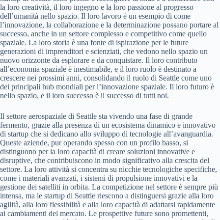
la loro creatività, il loro ingegno e la loro passione al progresso
dell’umanità nello spazio. Il loro lavoro è un esempio di come
l’innovazione, la collaborazione e la determinazione possano portare al
successo, anche in un settore complesso e competitivo come quello
spaziale. La loro storia è una fonte di ispirazione per le future
generazioni di imprenditori e scienziati, che vedono nello spazio un
nuovo orizzonte da esplorare e da conquistare. Il loro contributo
all’economia spaziale è inestimabile, e il loro ruolo è destinato a
crescere nei prossimi anni, consolidando il ruolo di Seattle come uno
dei principali hub mondiali per l’innovazione spaziale. Il loro futuro è
nello spazio, e il loro successo è il successo di tutti noi.
Il settore aerospaziale di Seattle sta vivendo una fase di grande
fermento, grazie alla presenza di un ecosistema dinamico e innovativo
di startup che si dedicano allo sviluppo di tecnologie all’avanguardia.
Queste aziende, pur operando spesso con un profilo basso, si
distinguono per la loro capacità di creare soluzioni innovative e
disruptive, che contribuiscono in modo significativo alla crescita del
settore. La loro attività si concentra su nicchie tecnologiche specifiche,
come i materiali avanzati, i sistemi di propulsione innovativi e la
gestione dei satelliti in orbita. La competizione nel settore è sempre più
intensa, ma le startup di Seattle riescono a distinguersi grazie alla loro
agilità, alla loro flessibilità e alla loro capacità di adattarsi rapidamente
ai cambiamenti del mercato. Le prospettive future sono promettenti,