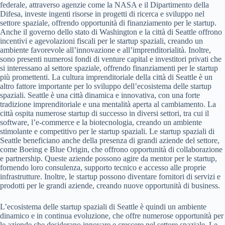
federale, attraverso agenzie come la NASA e il Dipartimento della
Difesa, investe ingenti risorse in progetti di ricerca e sviluppo nel
settore spaziale, offrendo opportunità di finanziamento per le startup.
Anche il governo dello stato di Washington e la città di Seattle offrono
incentivi e agevolazioni fiscali per le startup spaziali, creando un
ambiente favorevole all’innovazione e all’imprenditorialità. Inoltre,
sono presenti numerosi fondi di venture capital e investitori privati che
si interessano al settore spaziale, offrendo finanziamenti per le startup
più promettenti. La cultura imprenditoriale della città di Seattle è un
altro fattore importante per lo sviluppo dell’ecosistema delle startup
spaziali. Seattle è una città dinamica e innovativa, con una forte
tradizione imprenditoriale e una mentalità aperta al cambiamento. La
città ospita numerose startup di successo in diversi settori, tra cui il
software, l’e-commerce e la biotecnologia, creando un ambiente
stimolante e competitivo per le startup spaziali. Le startup spaziali di
Seattle beneficiano anche della presenza di grandi aziende del settore,
come Boeing e Blue Origin, che offrono opportunità di collaborazione
e partnership. Queste aziende possono agire da mentor per le startup,
fornendo loro consulenza, supporto tecnico e accesso alle proprie
infrastrutture. Inoltre, le startup possono diventare fornitori di servizi e
prodotti per le grandi aziende, creando nuove opportunità di business.
L’ecosistema delle startup spaziali di Seattle è quindi un ambiente
dinamico e in continua evoluzione, che offre numerose opportunità per
le aziende che desiderano innovare e crescere nel settore spaziale. Le