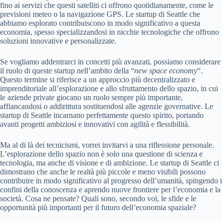
fino ai servizi che questi satelliti ci offrono quotidianamente, come le
previsioni meteo o la navigazione GPS. Le startup di Seattle che
abbiamo esplorato contribuiscono in modo significativo a questa
economia, spesso specializzandosi in nicchie tecnologiche che offrono
soluzioni innovative e personalizzate.
Se vogliamo addentrarci in concetti più avanzati, possiamo considerare
il ruolo di queste startup nell’ambito della “
new space economy
“.
Questo termine si riferisce a un approccio più decentralizzato e
imprenditoriale all’esplorazione e allo sfruttamento dello spazio, in cui
le aziende private giocano un ruolo sempre più importante,
affiancandosi o addirittura sostituendosi alle agenzie governative. Le
startup di Seattle incarnano perfettamente questo spirito, portando
avanti progetti ambiziosi e innovativi con agilità e flessibilità.
Ma al di là dei tecnicismi, vorrei invitarvi a una riflessione personale.
L’esplorazione dello spazio non è solo una questione di scienza e
tecnologia, ma anche di visione e di ambizione. Le startup di Seattle ci
dimostrano che anche le realtà più piccole e meno visibili possono
contribuire in modo significativo al progresso dell’umanità, spingendo i
confini della conoscenza e aprendo nuove frontiere per l’economia e la
società. Cosa ne pensate? Quali sono, secondo voi, le sfide e le
opportunità più importanti per il futuro dell’economia spaziale?