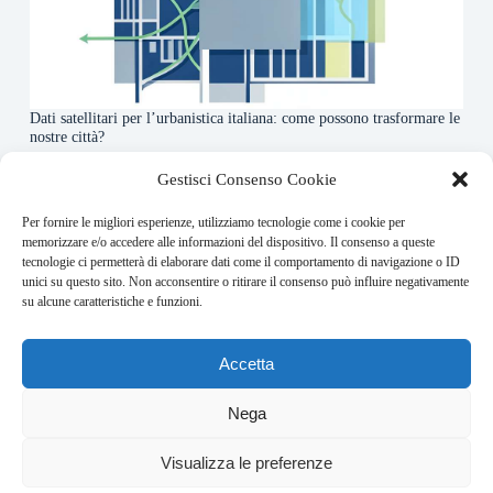
Dati satellitari per l’urbanistica italiana: come possono trasformare le
nostre città?
7 Agosto 2026
Gestisci Consenso Cookie
Per fornire le migliori esperienze, utilizziamo tecnologie come i cookie per
About this website
memorizzare e/o accedere alle informazioni del dispositivo. Il consenso a queste
tecnologie ci permetterà di elaborare dati come il comportamento di navigazione o ID
Orbitare ogni giorno trova per te le notizie più rilevanti in
unici su questo sito. Non acconsentire o ritirare il consenso può influire negativamente
ambito space economy.
su alcune caratteristiche e funzioni.
Address:
Accetta
VIA USODIMARE 3 - 37138 - VERONA (VR)
E-Mail:
Nega
redazione@bullet-network.com
Network:
2
Visualizza le preferenze
bullet-network.com