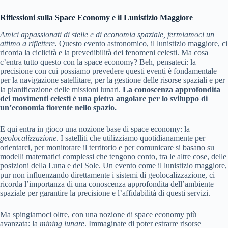
Riflessioni sulla Space Economy e il Lunistizio Maggiore
Amici appassionati di stelle e di economia spaziale, fermiamoci un
attimo a riflettere.
Questo evento astronomico, il lunistizio maggiore, ci
ricorda la ciclicità e la prevedibilità dei fenomeni celesti. Ma cosa
c’entra tutto questo con la space economy? Beh, pensateci: la
precisione con cui possiamo prevedere questi eventi è fondamentale
per la navigazione satellitare, per la gestione delle risorse spaziali e per
la pianificazione delle missioni lunari.
La conoscenza approfondita
dei movimenti celesti è una pietra angolare per lo sviluppo di
un’economia fiorente nello spazio.
E qui entra in gioco una nozione base di space economy: la
geolocalizzazione
. I satelliti che utilizziamo quotidianamente per
orientarci, per monitorare il territorio e per comunicare si basano su
modelli matematici complessi che tengono conto, tra le altre cose, delle
posizioni della Luna e del Sole. Un evento come il lunistizio maggiore,
pur non influenzando direttamente i sistemi di geolocalizzazione, ci
ricorda l’importanza di una conoscenza approfondita dell’ambiente
spaziale per garantire la precisione e l’affidabilità di questi servizi.
Ma spingiamoci oltre, con una nozione di space economy più
avanzata: la
mining lunare
. Immaginate di poter estrarre risorse