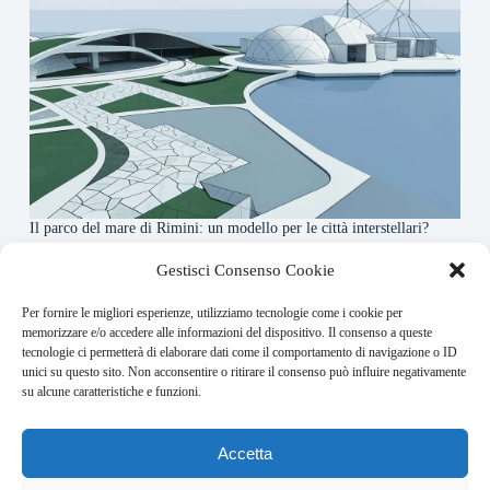
Il parco del mare di Rimini: un modello per le città interstellari?
7 Agosto 2026
Gestisci Consenso Cookie
Per fornire le migliori esperienze, utilizziamo tecnologie come i cookie per
About this website
memorizzare e/o accedere alle informazioni del dispositivo. Il consenso a queste
tecnologie ci permetterà di elaborare dati come il comportamento di navigazione o ID
Orbitare ogni giorno trova per te le notizie più rilevanti in
unici su questo sito. Non acconsentire o ritirare il consenso può influire negativamente
ambito space economy.
su alcune caratteristiche e funzioni.
Address:
Accetta
VIA USODIMARE 3 - 37138 - VERONA (VR)
E-Mail: