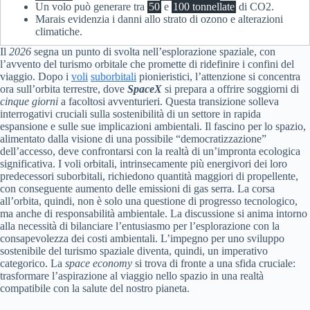
Un volo può generare tra
50
e
100 tonnellate
di CO2.
Marais evidenzia i danni allo strato di ozono e alterazioni
climatiche.
Il
2026
segna un punto di svolta nell’esplorazione spaziale, con
l’avvento del turismo orbitale che promette di ridefinire i confini del
viaggio. Dopo i
voli
suborbitali
pionieristici, l’attenzione si concentra
ora sull’orbita terrestre, dove
SpaceX
si prepara a offrire soggiorni di
cinque giorni
a facoltosi avventurieri. Questa transizione solleva
interrogativi cruciali sulla sostenibilità di un settore in rapida
espansione e sulle sue implicazioni ambientali. Il fascino per lo spazio,
alimentato dalla visione di una possibile “democratizzazione”
dell’accesso, deve confrontarsi con la realtà di un’impronta ecologica
significativa. I voli orbitali, intrinsecamente più energivori dei loro
predecessori suborbitali, richiedono quantità maggiori di propellente,
con conseguente aumento delle emissioni di gas serra. La corsa
all’orbita, quindi, non è solo una questione di progresso tecnologico,
ma anche di responsabilità ambientale. La discussione si anima intorno
alla necessità di bilanciare l’entusiasmo per l’esplorazione con la
consapevolezza dei costi ambientali. L’impegno per uno sviluppo
sostenibile del turismo spaziale diventa, quindi, un imperativo
categorico. La
space economy
si trova di fronte a una sfida cruciale:
trasformare l’aspirazione al viaggio nello spazio in una realtà
compatibile con la salute del nostro pianeta.