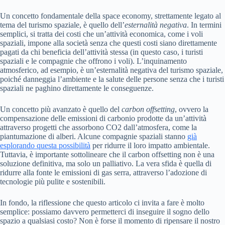
Un concetto fondamentale della space economy, strettamente legato al
tema del turismo spaziale, è quello dell’
esternalità negativa
. In termini
semplici, si tratta dei costi che un’attività economica, come i voli
spaziali, impone alla società senza che questi costi siano direttamente
pagati da chi beneficia dell’attività stessa (in questo caso, i turisti
spaziali e le compagnie che offrono i voli). L’inquinamento
atmosferico, ad esempio, è un’esternalità negativa del turismo spaziale,
poiché danneggia l’ambiente e la salute delle persone senza che i turisti
spaziali ne paghino direttamente le conseguenze.
Un concetto più avanzato è quello del
carbon offsetting
, ovvero la
compensazione delle emissioni di carbonio prodotte da un’attività
attraverso progetti che assorbono CO2 dall’atmosfera, come la
piantumazione di alberi. Alcune compagnie spaziali stanno
già
esplorando questa possibilità
per ridurre il loro impatto ambientale.
Tuttavia, è importante sottolineare che il carbon offsetting non è una
soluzione definitiva, ma solo un palliativo. La vera sfida è quella di
ridurre alla fonte le emissioni di gas serra, attraverso l’adozione di
tecnologie più pulite e sostenibili.
In fondo, la riflessione che questo articolo ci invita a fare è molto
semplice: possiamo davvero permetterci di inseguire il sogno dello
spazio a qualsiasi costo? Non è forse il momento di ripensare il nostro