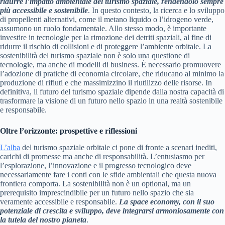
ridurre l’impatto ambientale del turismo spaziale, rendendolo sempre
più accessibile e sostenibile
. In questo contesto, la ricerca e lo sviluppo
di propellenti alternativi, come il metano liquido o l’idrogeno verde,
assumono un ruolo fondamentale. Allo stesso modo, è importante
investire in tecnologie per la rimozione dei detriti spaziali, al fine di
ridurre il rischio di collisioni e di proteggere l’ambiente orbitale. La
sostenibilità del turismo spaziale non è solo una questione di
tecnologie, ma anche di modelli di business. È necessario promuovere
l’adozione di pratiche di economia circolare, che riducano al minimo la
produzione di rifiuti e che massimizzino il riutilizzo delle risorse. In
definitiva, il futuro del turismo spaziale dipende dalla nostra capacità di
trasformare la visione di un futuro nello spazio in una realtà sostenibile
e responsabile.
Oltre l’orizzonte: prospettive e riflessioni
L’alba
del turismo spaziale orbitale ci pone di fronte a scenari inediti,
carichi di promesse ma anche di responsabilità. L’entusiasmo per
l’esplorazione, l’innovazione e il progresso tecnologico deve
necessariamente fare i conti con le sfide ambientali che questa nuova
frontiera comporta. La sostenibilità non è un optional, ma un
prerequisito imprescindibile per un futuro nello spazio che sia
veramente accessibile e responsabile.
La space economy, con il suo
potenziale di crescita e sviluppo, deve integrarsi armoniosamente con
la tutela del nostro pianeta
.