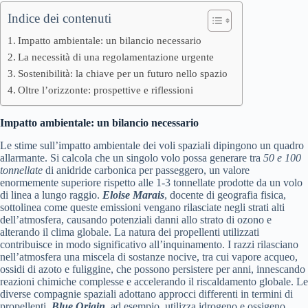
Indice dei contenuti
Impatto ambientale: un bilancio necessario
La necessità di una regolamentazione urgente
Sostenibilità: la chiave per un futuro nello spazio
Oltre l’orizzonte: prospettive e riflessioni
Impatto ambientale: un bilancio necessario
Le stime sull’impatto ambientale dei voli spaziali dipingono un quadro
allarmante. Si calcola che un singolo volo possa generare tra
50 e 100
tonnellate
di anidride carbonica per passeggero, un valore
enormemente superiore rispetto alle 1-3 tonnellate prodotte da un volo
di linea a lungo raggio.
Eloise Marais
, docente di geografia fisica,
sottolinea come queste emissioni vengano rilasciate negli strati alti
dell’atmosfera, causando potenziali danni allo strato di ozono e
alterando il clima globale. La natura dei propellenti utilizzati
contribuisce in modo significativo all’inquinamento. I razzi rilasciano
nell’atmosfera una miscela di sostanze nocive, tra cui vapore acqueo,
ossidi di azoto e fuliggine, che possono persistere per anni, innescando
reazioni chimiche complesse e accelerando il riscaldamento globale. Le
diverse compagnie spaziali adottano approcci differenti in termini di
propellenti.
Blue Origin
, ad esempio, utilizza idrogeno e ossigeno