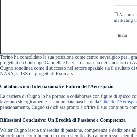
Acconsent
marketing tr
Invia
Torino ha consolidato la sua posizione come centro nevralgico per i grandi
progettati da Giuseppe Gabrielli e ha visto la nascita dei lanciatori di A
Cugno sottolinea come il successo nel settore spaziale sia il risultato di
NASA, la ISS e i progetti di Exomars.
Collaborazioni Internazionali e Futuro dell’Aerospazio
La carriera di Cugno lo ha portato a collaborare con figure di spicco 
lavorano sinergicamente. L’annunciata nascita della
Città dell’Aerospa
pensionamento, Cugno si dichiara pronto a offrire il suo contributo co
Riflessioni Conclusive: Un Eredità di Passione e Competenza
Walter Cugno lascia un’eredità di passione, competenza e dedizione all’
straordinario, contribuendo in modo significativo al progresso scientific