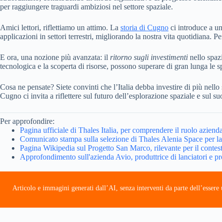
per raggiungere traguardi ambiziosi nel settore spaziale.
Amici lettori, riflettiamo un attimo. La
storia di Cugno
ci introduce a u
applicazioni in settori terrestri, migliorando la nostra vita quotidiana. Pe
E ora, una nozione più avanzata: il
ritorno sugli investimenti
nello spazi
tecnologica e la scoperta di risorse, possono superare di gran lunga l
Cosa ne pensate? Siete convinti che l’Italia debba investire di più nello
Cugno ci invita a riflettere sul futuro dell’esplorazione spaziale e sul su
Per approfondire:
Pagina ufficiale di Thales Italia, per comprendere il ruolo azienda
Comunicato stampa sulla selezione di Thales Alenia Space per la
Pagina Wikipedia sul Progetto San Marco, rilevante per il contest
Approfondimento sull'azienda Avio, produttrice di lanciatori e pr
Articolo e immagini generati dall’AI, senza interventi da parte dell’esser