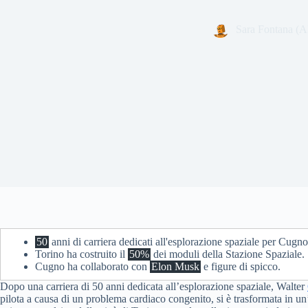
Sara Fontana (A
50
anni di carriera dedicati all'esplorazione spaziale per Cugno
Torino ha costruito il
50%
dei moduli della Stazione Spaziale.
Cugno ha collaborato con
Elon Musk
e figure di spicco.
Dopo una carriera di 50 anni dedicata all’esplorazione spaziale, Walter
pilota a causa di un problema cardiaco congenito, si è trasformata in un’