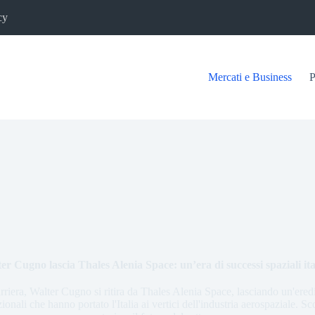
cy
Mercati e Business
P
er Cugno lascia Thales Alenia Space: un’era di successi spaziali ita
riera, Walter Cugno si ritira da Thales Alenia Space, lasciando un'ered
ionali che hanno portato l'Italia ai vertici dell'industria aerospaziale. 