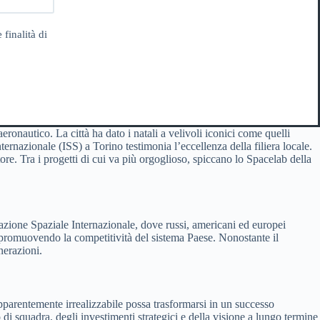
 finalità di
eronautico. La città ha dato i natali a velivoli iconici come quelli
ternazionale (ISS) a Torino testimonia l’eccellenza della filiera locale.
tore. Tra i progetti di cui va più orgoglioso, spiccano lo Spacelab della
tazione Spaziale Internazionale, dove russi, americani ed europei
 promuovendo la competitività del sistema Paese. Nonostante il
nerazioni.
pparentemente irrealizzabile possa trasformarsi in un successo
di squadra, degli investimenti strategici e della visione a lungo termine