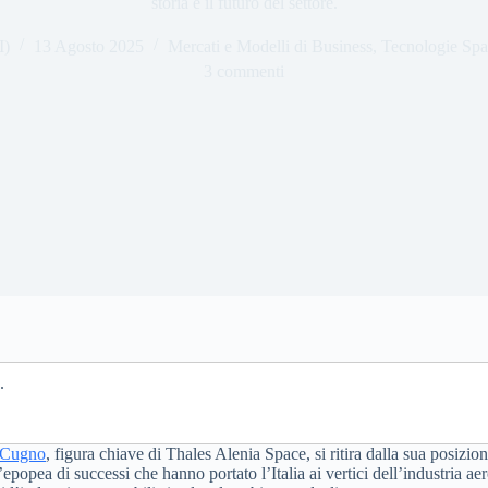
storia e il futuro del settore.
I)
13 Agosto 2025
Mercati e Modelli di Business
,
Tecnologie Spa
3 commenti
.
Cugno
, figura chiave di Thales Alenia Space, si ritira dalla sua posizio
epopea di successi che hanno portato l’Italia ai vertici dell’industria ae