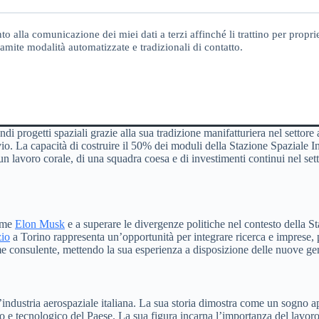
o alla comunicazione dei miei dati a terzi affinché li trattino per proprie
amite modalità automatizzate e tradizionali di contatto.
 progetti spaziali grazie alla sua tradizione manifatturiera nel settore a
vio. La capacità di costruire il 50% dei moduli della Stazione Spaziale In
 un lavoro corale, di una squadra coesa e di investimenti continui nel set
come
Elon Musk
e a superare le divergenze politiche nel contesto della S
zio
a Torino rappresenta un’opportunità per integrare ricerca e imprese,
me consulente, mettendo la sua esperienza a disposizione delle nuove ge
industria aerospaziale italiana. La sua storia dimostra come un sogno a
o e tecnologico del Paese. La sua figura incarna l’importanza del lavoro 