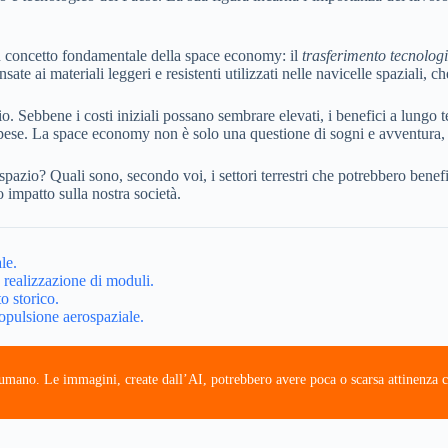
n concetto fondamentale della space economy: il
trasferimento tecnolog
nsate ai materiali leggeri e resistenti utilizzati nelle navicelle spaziali, 
o. Sebbene i costi iniziali possano sembrare elevati, i benefici a lungo 
e spese. La space economy non è solo una questione di sogni e avventur
 spazio? Quali sono, secondo voi, i settori terrestri che potrebbero bene
o impatto sulla nostra società.
le.
 realizzazione di moduli.
o storico.
opulsione aerospaziale.
e umano. Le immagini, create dall’AI, potrebbero avere poca o scarsa attinenza c