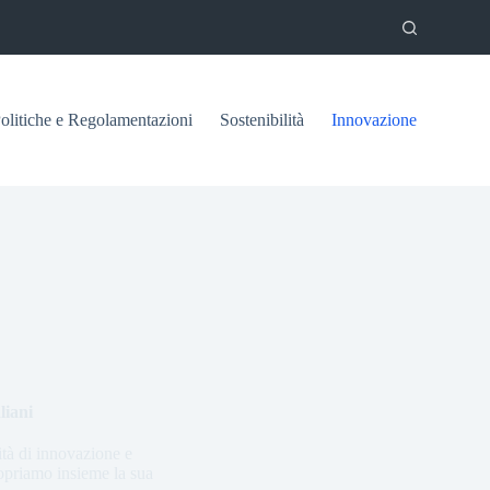
olitiche e Regolamentazioni
Sostenibilità
Innovazione
liani
ità di innovazione e
Scopriamo insieme la sua