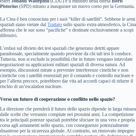
esteri
Johann Wadephul
(CDU) e il ministro della difesa
Boris
Pistorius
(SPD) mirano a inaugurare un nuovo corso per la Germania.
La Cina è ben conosciuta per i suoi “killer di satelliti”. Sebbene le armi
spaziali siano vietate dal
Trattato
sullo spazio extra-atmosferico, la Cina
afferma che le sue sono “pacifiche” e destinate esclusivamente a scopi
difensivi.
L’enfasi sul divieto dei test spaziali che generano detriti appare
paradossale, specialmente quando proviene da chi tali test li conduce.
Tuttavia, non si esclude la possibilità che in futuro vengano intavolate
negoziazioni su applicazioni militari spaziali di diversa natura. Ad
esempio, discussioni mirate a prevenire interferenze cinetiche e non
cinetiche con i satelliti essenziali per il comando e controllo nucleare e
per l’allerta precoce, potrebbero dar vita ad accordi capaci di ridurre il
rischio di un’escalation nucleare.
Verso un futuro di cooperazione o conflitto nello spazio?
La direzione che prenderà il futuro dello spazio dipende in larga misura
dalle scelte che verranno compiute nei prossimi anni. La competizione
tra le principali potenze spaziali potrebbe sfociare in una vera e propria
corsa agli armamenti nello spazio, con conseguenze potenzialmente
disastrose per la sicurezza globale. Al contrario, un rinnovato impegno