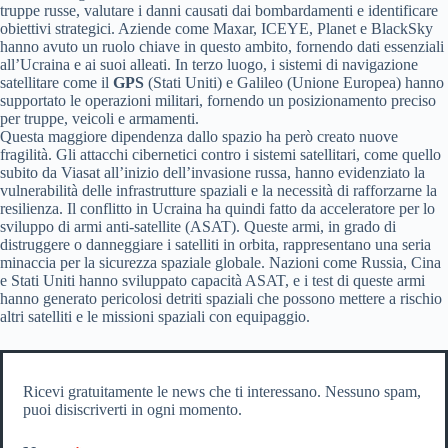
truppe russe, valutare i danni causati dai bombardamenti e identificare
obiettivi strategici. Aziende come Maxar, ICEYE, Planet e BlackSky
hanno avuto un ruolo chiave in questo ambito, fornendo dati essenziali
all’Ucraina e ai suoi alleati. In terzo luogo, i sistemi di navigazione
satellitare come il
GPS
(Stati Uniti) e Galileo (Unione Europea) hanno
supportato le operazioni militari, fornendo un posizionamento preciso
per truppe, veicoli e armamenti.
Questa maggiore dipendenza dallo spazio ha però creato nuove
fragilità. Gli attacchi cibernetici contro i sistemi satellitari, come quello
subito da Viasat all’inizio dell’invasione russa, hanno evidenziato la
vulnerabilità delle infrastrutture spaziali e la necessità di rafforzarne la
resilienza. Il conflitto in Ucraina ha quindi fatto da acceleratore per lo
sviluppo di armi anti-satellite (ASAT). Queste armi, in grado di
distruggere o danneggiare i satelliti in orbita, rappresentano una seria
minaccia per la sicurezza spaziale globale. Nazioni come Russia, Cina
e Stati Uniti hanno sviluppato capacità ASAT, e i test di queste armi
hanno generato pericolosi detriti spaziali che possono mettere a rischio
altri satelliti e le missioni spaziali con equipaggio.
Ricevi gratuitamente le news che ti interessano. Nessuno spam,
puoi disiscriverti in ogni momento.