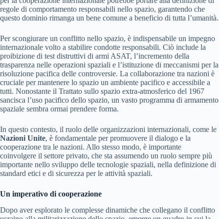
per la cooperazione internazionale potrebbe portare alla definizione di
regole di comportamento responsabili nello spazio, garantendo che
questo dominio rimanga un bene comune a beneficio di tutta l’umanità.
Per scongiurare un conflitto nello spazio, è indispensabile un impegno
internazionale volto a stabilire condotte responsabili. Ciò include la
proibizione di test distruttivi di armi ASAT, l’incremento della
trasparenza nelle operazioni spaziali e l’istituzione di meccanismi per la
risoluzione pacifica delle controversie. La collaborazione tra nazioni è
cruciale per mantenere lo spazio un ambiente pacifico e accessibile a
tutti. Nonostante il Trattato sullo spazio extra-atmosferico del 1967
sancisca l’uso pacifico dello spazio, un vasto programma di armamento
spaziale sembra ormai prendere forma.
In questo contesto, il ruolo delle organizzazioni internazionali, come le
Nazioni Unite
, è fondamentale per promuovere il dialogo e la
cooperazione tra le nazioni. Allo stesso modo, è importante
coinvolgere il settore privato, che sta assumendo un ruolo sempre più
importante nello sviluppo delle tecnologie spaziali, nella definizione di
standard etici e di sicurezza per le attività spaziali.
Un imperativo di cooperazione
Dopo aver esplorato le complesse dinamiche che collegano il conflitto
ucraino alla militarizzazione dello spazio, emerge un quadro in cui la