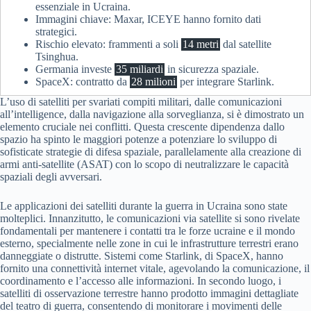
essenziale in Ucraina.
Immagini chiave: Maxar, ICEYE hanno fornito dati
strategici.
Rischio elevato: frammenti a soli
14 metri
dal satellite
Tsinghua.
Germania investe
35 miliardi
in sicurezza spaziale.
SpaceX: contratto da
28 milioni
per integrare Starlink.
L’uso di satelliti per svariati compiti militari, dalle comunicazioni
all’intelligence, dalla navigazione alla sorveglianza, si è dimostrato un
elemento cruciale nei conflitti. Questa crescente dipendenza dallo
spazio ha spinto le maggiori potenze a potenziare lo sviluppo di
sofisticate strategie di difesa spaziale, parallelamente alla creazione di
armi anti-satellite (ASAT) con lo scopo di neutralizzare le capacità
spaziali degli avversari.
Le applicazioni dei satelliti durante la guerra in Ucraina sono state
molteplici. Innanzitutto, le comunicazioni via satellite si sono rivelate
fondamentali per mantenere i contatti tra le forze ucraine e il mondo
esterno, specialmente nelle zone in cui le infrastrutture terrestri erano
danneggiate o distrutte. Sistemi come Starlink, di SpaceX, hanno
fornito una connettività internet vitale, agevolando la comunicazione, il
coordinamento e l’accesso alle informazioni. In secondo luogo, i
satelliti di osservazione terrestre hanno prodotto immagini dettagliate
del teatro di guerra, consentendo di monitorare i movimenti delle