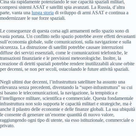
Cina sta rapidamente potenziando le sue capacità spaziali militari,
compresi sistemi ASAT e satelliti spia avanzati. La Russia, d’altra
parte, vanta una
lunga storia
di sviluppo di armi ASAT e continua a
modernizzare le sue forze spaziali.
Le conseguenze di questa corsa agli armamenti nello spazio sono di
vasta portata. Un conflitto nello spazio potrebbe avere effetti devastanti
sull’economia globale, sulle comunicazioni, sulla navigazione e sulla
sicurezza. La distruzione di satelliti potrebbe causare interruzioni
diffuse dei servizi essenziali, come le comunicazioni telefoniche, le
transazioni finanziarie e le previsioni meteorologiche. Inoltre, la
creazione di detriti spaziali potrebbe rendere inutilizzabili alcune orbite
per decenni, se non per secoli, ostacolando le future attività spaziali.
Negli ultimi due decenni, l’infrastruttura satellitare ha assunto una
rilevanza senza precedenti, diventando la “super-infrastruttura” su cui
si basano le telecomunicazioni, la navigazione, la tempistica e
l’intelligence militare, scientifica e commerciale. Questa fondamentale
infrastruttura non solo supporta le capacità militari e strategiche, ma è
anche il pilastro delle economie e delle finanze globali. La sua ubiquità
le consente di generare un’enorme quantità di nuovo valore,
raggiungendo ogni tipo di utente, sia esso istituzionale, commerciale o
privato.