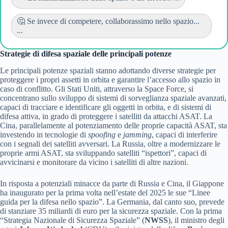
🤔 Se invece di competere, collaborassimo nello spazio...
...
Strategie di difesa spaziale delle principali potenze
Le principali potenze spaziali stanno adottando diverse strategie per
proteggere i propri assetti in orbita e garantire l’accesso allo spazio in
caso di conflitto. Gli Stati Uniti, attraverso la Space Force, si
concentrano sullo sviluppo di sistemi di sorveglianza spaziale avanzati,
capaci di tracciare e identificare gli oggetti in orbita, e di sistemi di
difesa attiva, in grado di proteggere i satelliti da attacchi ASAT. La
Cina, parallelamente al potenziamento delle proprie capacità ASAT, sta
investendo in tecnologie di
spoofing
e
jamming
, capaci di interferire
con i segnali dei satelliti avversari. La Russia, oltre a modernizzare le
proprie armi ASAT, sta sviluppando satelliti “ispettori”, capaci di
avvicinarsi e monitorare da vicino i satelliti di altre nazioni.
In risposta a potenziali minacce da parte di Russia e Cina, il Giappone
ha inaugurato per la prima volta nell’estate del 2025 le sue “Linee
guida per la difesa nello spazio”. La Germania, dal canto suo, prevede
di stanziare 35 miliardi di euro per la sicurezza spaziale. Con la prima
“Strategia Nazionale di Sicurezza Spaziale” (
NWSS
), il ministro degli