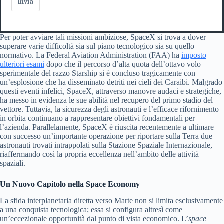
Invia
Per poter avviare tali missioni ambiziose, SpaceX si trova a dover
superare varie difficoltà sia sul piano tecnologico sia su quello
normativo. La Federal Aviation Administration (FAA) ha
imposto
ulteriori esami
dopo che il percorso d’alta quota dell’ottavo volo
sperimentale del razzo Starship si è concluso tragicamente con
un’esplosione che ha disseminato detriti nei cieli dei Caraibi. Malgrado
questi eventi infelici, SpaceX, attraverso manovre audaci e strategiche,
ha messo in evidenza le sue abilità nel recupero del primo stadio del
vettore. Tuttavia, la sicurezza degli astronauti e l’efficace rifornimento
in orbita continuano a rappresentare obiettivi fondamentali per
l’azienda. Parallelamente, SpaceX è riuscita recentemente a ultimare
con successo un’importante operazione per riportare sulla Terra due
astronauti trovati intrappolati sulla Stazione Spaziale Internazionale,
riaffermando così la propria eccellenza nell’ambito delle attività
spaziali.
Un Nuovo Capitolo nella Space Economy
La sfida interplanetaria diretta verso Marte non si limita esclusivamente
a una conquista tecnologica; essa si configura altresì come
un’eccezionale opportunità dal punto di vista economico. L’
space