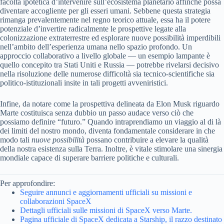
facoltà ipotetica d’intervenire sull’ecosistema planetario affinché possa
diventare accogliente per gli esseri umani. Sebbene questa strategia
rimanga prevalentemente nel regno teorico attuale, essa ha il potere
potenziale d’invertire radicalmente le prospettive legate alla
colonizzazione extraterrestre ed esplorare nuove possibilità imperdibili
nell’ambito dell’esperienza umana nello spazio profondo. Un
approccio collaborativo a livello globale — un esempio lampante è
quello concepito tra Stati Uniti e Russia — potrebbe rivelarsi decisivo
nella risoluzione delle numerose difficoltà sia tecnico-scientifiche sia
politico-istituzionali insite in tali progetti avveniristici.
Infine, da notare come la prospettiva delineata da Elon Musk riguardo
Marte costituisca senza dubbio un passo audace verso ciò che
possiamo definire “futuro.” Quando intraprendiamo un viaggio al di là
dei limiti del nostro mondo, diventa fondamentale considerare in che
modo tali
nuove possibilità
possano contribuire a elevare la qualità
della nostra esistenza sulla Terra. Inoltre, è vitale stimolare una sinergia
mondiale capace di superare barriere politiche e culturali.
Per approfondire:
Seguire annunci e aggiornamenti ufficiali su missioni e
collaborazioni SpaceX
Dettagli ufficiali sulle missioni di SpaceX verso Marte.
Pagina ufficiale di SpaceX dedicata a Starship, il razzo destinato