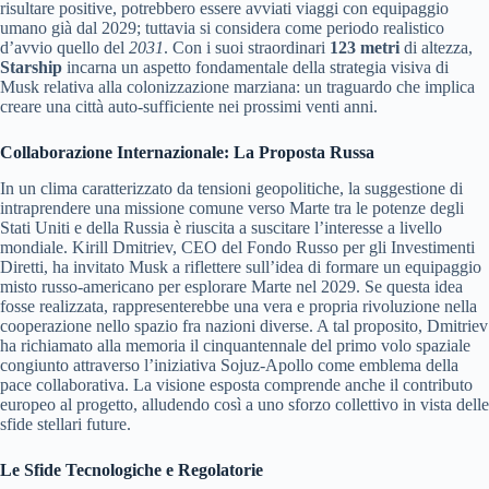
risultare positive, potrebbero essere avviati viaggi con equipaggio
umano già dal 2029; tuttavia si considera come periodo realistico
d’avvio quello del
2031
. Con i suoi straordinari
123 metri
di altezza,
Starship
incarna un aspetto fondamentale della strategia visiva di
Musk relativa alla colonizzazione marziana: un traguardo che implica
creare una città auto-sufficiente nei prossimi venti anni.
Collaborazione Internazionale: La Proposta Russa
In un clima caratterizzato da tensioni geopolitiche, la suggestione di
intraprendere una missione comune verso Marte tra le potenze degli
Stati Uniti e della Russia è riuscita a suscitare l’interesse a livello
mondiale. Kirill Dmitriev, CEO del Fondo Russo per gli Investimenti
Diretti, ha invitato Musk a riflettere sull’idea di formare un equipaggio
misto russo-americano per esplorare Marte nel 2029. Se questa idea
fosse realizzata, rappresenterebbe una vera e propria rivoluzione nella
cooperazione nello spazio fra nazioni diverse. A tal proposito, Dmitriev
ha richiamato alla memoria il cinquantennale del primo volo spaziale
congiunto attraverso l’iniziativa Sojuz-Apollo come emblema della
pace collaborativa. La visione esposta comprende anche il contributo
europeo al progetto, alludendo così a uno sforzo collettivo in vista delle
sfide stellari future.
Le Sfide Tecnologiche e Regolatorie