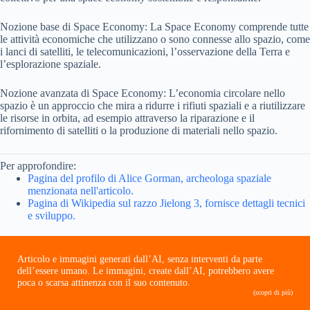
Nozione base di Space Economy: La Space Economy comprende tutte
le attività economiche che utilizzano o sono connesse allo spazio, come
i lanci di satelliti, le telecomunicazioni, l’osservazione della Terra e
l’esplorazione spaziale.
Nozione avanzata di Space Economy: L’economia circolare nello
spazio è un approccio che mira a ridurre i rifiuti spaziali e a riutilizzare
le risorse in orbita, ad esempio attraverso la riparazione e il
rifornimento di satelliti o la produzione di materiali nello spazio.
Per approfondire:
Pagina del profilo di Alice Gorman, archeologa spaziale
menzionata nell'articolo.
Pagina di Wikipedia sul razzo Jielong 3, fornisce dettagli tecnici
e sviluppo.
Articolo e immagini generati dall’AI, senza interventi da parte
dell’essere umano. Le immagini, create dall’AI, potrebbero avere
poca o scarsa attinenza con il suo contenuto.
(scopri di più)