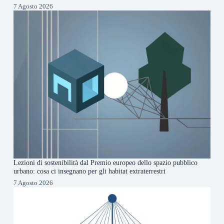
7 Agosto 2026
Lezioni di sostenibilità dal Premio europeo dello spazio pubblico
urbano: cosa ci insegnano per gli habitat extraterrestri
7 Agosto 2026