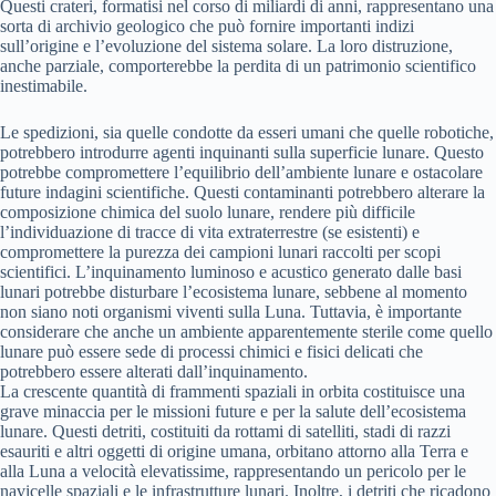
Questi crateri, formatisi nel corso di miliardi di anni, rappresentano una
sorta di archivio geologico che può fornire importanti indizi
sull’origine e l’evoluzione del sistema solare. La loro distruzione,
anche parziale, comporterebbe la perdita di un patrimonio scientifico
inestimabile.
Le spedizioni, sia quelle condotte da esseri umani che quelle robotiche,
potrebbero introdurre agenti inquinanti sulla superficie lunare. Questo
potrebbe compromettere l’equilibrio dell’ambiente lunare e ostacolare
future indagini scientifiche. Questi contaminanti potrebbero alterare la
composizione chimica del suolo lunare, rendere più difficile
l’individuazione di tracce di vita extraterrestre (se esistenti) e
compromettere la purezza dei campioni lunari raccolti per scopi
scientifici. L’inquinamento luminoso e acustico generato dalle basi
lunari potrebbe disturbare l’ecosistema lunare, sebbene al momento
non siano noti organismi viventi sulla Luna. Tuttavia, è importante
considerare che anche un ambiente apparentemente sterile come quello
lunare può essere sede di processi chimici e fisici delicati che
potrebbero essere alterati dall’inquinamento.
La crescente quantità di frammenti spaziali in orbita costituisce una
grave minaccia per le missioni future e per la salute dell’ecosistema
lunare. Questi detriti, costituiti da rottami di satelliti, stadi di razzi
esauriti e altri oggetti di origine umana, orbitano attorno alla Terra e
alla Luna a velocità elevatissime, rappresentando un pericolo per le
navicelle spaziali e le infrastrutture lunari. Inoltre, i detriti che ricadono