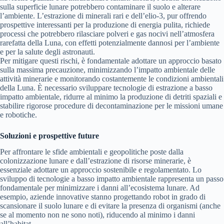
sulla superficie lunare potrebbero contaminare il suolo e alterare
l’ambiente. L’estrazione di minerali rari e dell’elio-3, pur offrendo
prospettive interessanti per la produzione di energia pulita, richiede
processi che potrebbero rilasciare polveri e gas nocivi nell’atmosfera
rarefatta della Luna, con effetti potenzialmente dannosi per l’ambiente
e per la salute degli astronauti.
Per mitigare questi rischi, è fondamentale adottare un approccio basato
sulla massima precauzione, minimizzando l’impatto ambientale delle
attività minerarie e monitorando costantemente le condizioni ambientali
della Luna. È necessario sviluppare tecnologie di estrazione a basso
impatto ambientale, ridurre al minimo la produzione di detriti spaziali e
stabilire rigorose procedure di decontaminazione per le missioni umane
e robotiche.
Soluzioni e prospettive future
Per affrontare le sfide ambientali e geopolitiche poste dalla
colonizzazione lunare e dall’estrazione di risorse minerarie, è
essenziale adottare un approccio sostenibile e regolamentato. Lo
sviluppo di tecnologie a basso impatto ambientale rappresenta un passo
fondamentale per minimizzare i danni all’ecosistema lunare. Ad
esempio, aziende innovative stanno progettando robot in grado di
scansionare il suolo lunare e di evitare la presenza di organismi (anche
se al momento non ne sono noti), riducendo al minimo i danni
all’habitat.