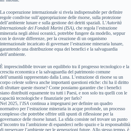
La cooperazione internazionale si rivela indispensabile per definire
regole condivise sull’appropriazione delle risorse, sulla protezione
dell’ambiente lunare e sulla gestione dei detriti spaziali. L’
Autorità
Internazionale dei Fondali Marini (ISA)
, che regola l’estrazione
mineraria negli abissi oceanici, potrebbe fungere da modello, seppur
con le dovute differenze, per la creazione di un organismo
internazionale incaricato di governare l’estrazione mineraria lunare,
garantendo una distribuzione equa dei benefici e la salvaguardia
dell’ambiente.
È imprescindibile trovare un equilibrio tra il progresso tecnologico e la
crescita economica e la salvaguardia del patrimonio comune
dell’umanità rappresentato dalla Luna. L’estrazione di risorse su un
corpo celeste solleva anche importanti questioni etiche: chi ha il diritto
di sfruttare queste risorse? Come possiamo garantire che i benefici
siano distribuiti equamente tra tutti i Paesi, e non solo tra quelli con le
capacità tecnologiche e finanziarie per farlo?
Nel 2025, l’
ISA
continua a impegnarsi per definire un quadro
normativo per l’estrazione mineraria in acque profonde, un processo
complesso che potrebbe offrire utili spunti di riflessione per la
governance delle risorse lunari. La sfida consiste nel trovare un punto
d’incontro tra l’ambizione di espanderci nello spazio e la responsabilità
di preservare l’ambiente per le generazioni future. Allo stesso tempo, è