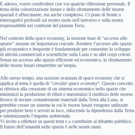
E adesso, vorrei condividere con voi qualche riflessione personale. Il
tema della colonizzazione lunare e dello sfruttamento delle risorse
spaziali è affascinante, ma anche complesso. Ci pone di fronte a
interrogativi profondi sul nostro ruolo nell’universo e sulla nostra
responsabilità nei confronti del pianeta Terra.
Nel contesto della space economy, la nozione base di “
accesso allo
spazio
” assume un’importanza cruciale. Rendere l’accesso allo spazio
più economico e frequente è fondamentale per consentire lo sviluppo
di attività commerciali e scientifiche sulla Luna e su altri corpi celesti.
Senza un accesso allo spazio efficiente ed economico, lo sfruttamento
delle risorse lunari rimarrebbe un’utopia.
Allo stesso tempo, una nozione avanzata di space economy che si
applica al tema è quella di “
circular space economy
“. Questo concetto
si riferisce alla creazione di un sistema economico nello spazio che
minimizzi la produzione di rifiuti e massimizzi il riutilizzo delle risorse.
Invece di inviare costantemente materiali dalla Terra alla Luna, si
potrebbe creare un sistema in cui le risorse lunari vengono utilizzate
per produrre beni e servizi in loco, riducendo la dipendenza dalla Terra
e minimizzando l’impatto ambientale.
Vi invito a riflettere su questi temi e a contribuire al dibattito pubblico.
Il futuro dell’umanità nello spazio è nelle nostre mani.