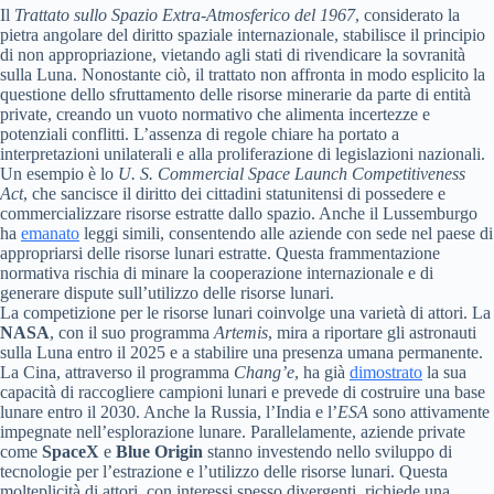
Il
Trattato sullo Spazio Extra-Atmosferico del 1967
, considerato la
pietra angolare del diritto spaziale internazionale, stabilisce il principio
di non appropriazione, vietando agli stati di rivendicare la sovranità
sulla Luna. Nonostante ciò, il trattato non affronta in modo esplicito la
questione dello sfruttamento delle risorse minerarie da parte di entità
private, creando un vuoto normativo che alimenta incertezze e
potenziali conflitti. L’assenza di regole chiare ha portato a
interpretazioni unilaterali e alla proliferazione di legislazioni nazionali.
Un esempio è lo
U. S. Commercial Space Launch Competitiveness
Act
, che sancisce il diritto dei cittadini statunitensi di possedere e
commercializzare risorse estratte dallo spazio. Anche il Lussemburgo
ha
emanato
leggi simili, consentendo alle aziende con sede nel paese di
appropriarsi delle risorse lunari estratte. Questa frammentazione
normativa rischia di minare la cooperazione internazionale e di
generare dispute sull’utilizzo delle risorse lunari.
La competizione per le risorse lunari coinvolge una varietà di attori. La
NASA
, con il suo programma
Artemis
, mira a riportare gli astronauti
sulla Luna entro il 2025 e a stabilire una presenza umana permanente.
La Cina, attraverso il programma
Chang’e
, ha già
dimostrato
la sua
capacità di raccogliere campioni lunari e prevede di costruire una base
lunare entro il 2030. Anche la Russia, l’India e l’
ESA
sono attivamente
impegnate nell’esplorazione lunare. Parallelamente, aziende private
come
SpaceX
e
Blue Origin
stanno investendo nello sviluppo di
tecnologie per l’estrazione e l’utilizzo delle risorse lunari. Questa
molteplicità di attori, con interessi spesso divergenti, richiede una