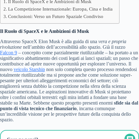
Il Ruolo di SpaceX e le Ambizioni di Musk
La Competizione Internazionale: Europa, Cina e India
Conclusioni: Verso un Futuro Spaziale Condiviso
Il Ruolo di SpaceX e le Ambizioni di Musk
Attraverso SpaceX Elon Musk è alla guida di una
vera e propria
rivoluzione
nell’ambito dell’accessibilità allo spazio. Già il razzo
Falcon 9
– concepito come parzialmente riutilizzabile – ha portato a un
significativo abbattimento dei costi legati ai lanci spaziali; un passo che
contribuisce ad aprire nuove opportunità per esplorare l’universo. Il
nuovo
veicolo Starship
non solo completa questo processo rendendosi
totalmente riutilizzabile ma si propone anche come soluzione super-
pesante per ulteriori alleggerimenti economici del settore; ciò
migliorerà senza dubbio la competizione nella sfera della scienza
spaziale americana. Le aspirazioni innovative di Musk si proiettano
oltre i confini orbitali terrestri: egli mira infatti a fondare una base
stabile su Marte. Sebbene questo progetto presenti enormi
sfide sia dal
punto di vista tecnico che finanziario
, incarna comunque
un’incredibile visione per le prospettive future della conquista dello
spazio.