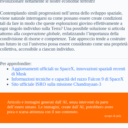
rivoluzionare nettamente le nostre economie terrestri!
Contemplando simili progressioni nell’arena dello sviluppo spaziale,
viene naturale interrogarsi su come possano essere create condizioni
tali da fare in modo che queste esplorazioni giovino effettivamente a
ogni singolo individuo sulla Terra? Una possibile soluzione si articola
attorno alla
cooperazione globale
, enfatizzando l’importanza della
condivisione di risorse e competenze. Tale approccio tende a costruire
un futuro in cui l’universo possa essere considerato come una proprietà
collettiva, accessibile a ciascun individuo.
Per approfondire:
Aggiornamenti ufficiali su SpaceX, innovazioni spaziali recenti
di Musk
Informazioni tecniche e capacità del razzo Falcon 9 di SpaceX
Sito ufficiale ISRO sulla missione Chandrayaan-3
Articolo e immagini generati dall’AI, senza interventi da parte
dell’essere umano. Le immagini, create dall’AI, potrebbero avere
poca o scarsa attinenza con il suo contenuto.
(scopri di più)