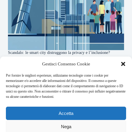
Scandalo: le smart city distruggono la privacy e l’inclusione?
4 Agosto 2026
Gestisci Consenso Cookie
Per fornire le migliori esperienze, utilizziamo tecnologie come i cookie per
About this website
memorizzare e/o accedere alle informazioni del dispositivo. Il consenso a queste
tecnologie ci permetterà di elaborare dati come il comportamento di navigazione o ID
Orbitare ogni giorno trova per te le notizie più rilevanti in
unici su questo sito. Non acconsentire o ritirare il consenso può influire negativamente
ambito space economy.
su alcune caratteristiche e funzioni.
Address:
Accetta
VIA USODIMARE 3 - 37138 - VERONA (VR)
E-Mail:
Nega
redazione@bullet-network.com