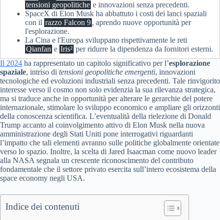
tensioni geopolitiche
e innovazioni senza precedenti.
SpaceX di Elon Musk ha abbattuto i costi dei lanci spaziali
con il
razzo Falcon 9
, aprendo nuove opportunità per
l'esplorazione.
La Cina e l'Europa sviluppano rispettivamente le reti
Qianfan
e
Iris²
per ridurre la dipendenza da fornitori esterni.
Il 2024
ha rappresentato un capitolo significativo per l’
esplorazione
spaziale
, intriso di
tensioni geopolitiche emergenti
, innovazioni
tecnologiche ed evoluzioni industriali senza precedenti. Tale rinvigorito
interesse verso il cosmo non solo evidenzia la sua rilevanza strategica,
ma si traduce anche in opportunità per alterare le gerarchie del potere
internazionale, stimolare lo sviluppo economico e ampliare gli orizzonti
della conoscenza scientifica. L’eventualità della rielezione di Donald
Trump accanto al coinvolgimento attivo di Elon Musk nella nuova
amministrazione degli Stati Uniti pone interrogativi riguardanti
l’impatto che tali elementi avranno sulle politiche globalmente orientate
verso lo spazio. Inoltre, la scelta di Jared Isaacman come nuovo leader
alla NASA segnala un crescente riconoscimento del contributo
fondamentale che il settore privato esercita sull’intero ecosistema della
space economy negli USA.
Indice dei contenuti