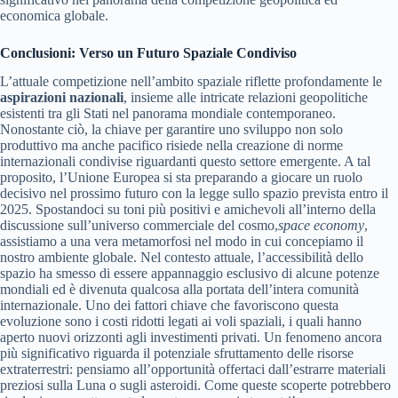
economica globale.
Conclusioni: Verso un Futuro Spaziale Condiviso
L’attuale competizione nell’ambito spaziale riflette profondamente le
aspirazioni nazionali
, insieme alle intricate relazioni geopolitiche
esistenti tra gli Stati nel panorama mondiale contemporaneo.
Nonostante ciò, la chiave per garantire uno sviluppo non solo
produttivo ma anche pacifico risiede nella creazione di norme
internazionali condivise riguardanti questo settore emergente. A tal
proposito, l’Unione Europea si sta preparando a giocare un ruolo
decisivo nel prossimo futuro con la legge sullo spazio prevista entro il
2025. Spostandoci su toni più positivi e amichevoli all’interno della
discussione sull’universo commerciale del cosmo,
space economy
,
assistiamo a una vera metamorfosi nel modo in cui concepiamo il
nostro ambiente globale. Nel contesto attuale, l’accessibilità dello
spazio ha smesso di essere appannaggio esclusivo di alcune potenze
mondiali ed è divenuta qualcosa alla portata dell’intera comunità
internazionale. Uno dei fattori chiave che favoriscono questa
evoluzione sono i costi ridotti legati ai voli spaziali, i quali hanno
aperto nuovi orizzonti agli investimenti privati. Un fenomeno ancora
più significativo riguarda il potenziale sfruttamento delle risorse
extraterrestri: pensiamo all’opportunità offertaci dall’estrarre materiali
preziosi sulla Luna o sugli asteroidi. Come queste scoperte potrebbero