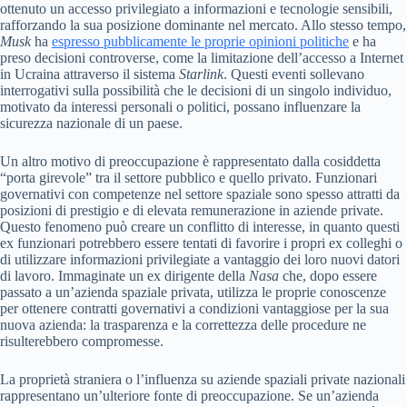
ottenuto un accesso privilegiato a informazioni e tecnologie sensibili,
rafforzando la sua posizione dominante nel mercato. Allo stesso tempo,
Musk
ha
espresso pubblicamente le proprie opinioni politiche
e ha
preso decisioni controverse, come la limitazione dell’accesso a Internet
in Ucraina attraverso il sistema
Starlink
. Questi eventi sollevano
interrogativi sulla possibilità che le decisioni di un singolo individuo,
motivato da interessi personali o politici, possano influenzare la
sicurezza nazionale di un paese.
Un altro motivo di preoccupazione è rappresentato dalla cosiddetta
“porta girevole” tra il settore pubblico e quello privato. Funzionari
governativi con competenze nel settore spaziale sono spesso attratti da
posizioni di prestigio e di elevata remunerazione in aziende private.
Questo fenomeno può creare un conflitto di interesse, in quanto questi
ex funzionari potrebbero essere tentati di favorire i propri ex colleghi o
di utilizzare informazioni privilegiate a vantaggio dei loro nuovi datori
di lavoro. Immaginate un ex dirigente della
Nasa
che, dopo essere
passato a un’azienda spaziale privata, utilizza le proprie conoscenze
per ottenere contratti governativi a condizioni vantaggiose per la sua
nuova azienda: la trasparenza e la correttezza delle procedure ne
risulterebbero compromesse.
La proprietà straniera o l’influenza su aziende spaziali private nazionali
rappresentano un’ulteriore fonte di preoccupazione. Se un’azienda