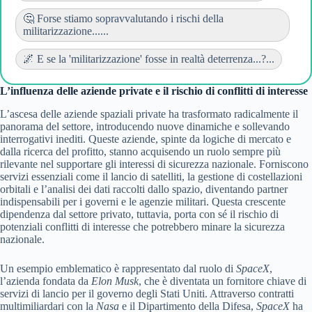
🤔 Forse stiamo sopravvalutando i rischi della
militarizzazione......
🌌 E se la 'militarizzazione' fosse in realtà deterrenza...?...
L’influenza delle aziende private e il rischio di conflitti di interesse
L’ascesa delle aziende spaziali private ha trasformato radicalmente il
panorama del settore, introducendo nuove dinamiche e sollevando
interrogativi inediti. Queste aziende, spinte da logiche di mercato e
dalla ricerca del profitto, stanno acquisendo un ruolo sempre più
rilevante nel supportare gli interessi di sicurezza nazionale. Forniscono
servizi essenziali come il lancio di satelliti, la gestione di costellazioni
orbitali e l’analisi dei dati raccolti dallo spazio, diventando partner
indispensabili per i governi e le agenzie militari. Questa crescente
dipendenza dal settore privato, tuttavia, porta con sé il rischio di
potenziali conflitti di interesse che potrebbero minare la sicurezza
nazionale.
Un esempio emblematico è rappresentato dal ruolo di
SpaceX
,
l’azienda fondata da
Elon Musk
, che è diventata un fornitore chiave di
servizi di lancio per il governo degli Stati Uniti. Attraverso contratti
multimiliardari con la
Nasa
e il Dipartimento della Difesa,
SpaceX
ha