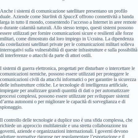
Anche i sistemi di comunicazione satellitare presentano un profilo
duale. Aziende come
Starlink
di
SpaceX
offrono connettività a banda
larga in tutto il mondo, consentendo l’accesso a Internet in aree remote
o durante calamità naturali. Allo stesso tempo, questi sistemi possono
essere utilizzati per fornire comunicazioni sicure e resilienti alle forze
militari, come dimostrato dal loro impiego in Ucraina. La dipendenza
da costellazioni satellitari private per le comunicazioni militari solleva
interrogativi sulla vulnerabilità di queste infrastrutture e sulla possibilità
di interferenze o attacchi da parte di attori ostili.
I sistemi di guerra elettronica, progettati per disturbare o intercettare le
comunicazioni nemiche, possono essere utilizzati per proteggere le
comunicazioni civili da attacchi informatici o per garantire la sicurezza
delle infrastrutture critiche. Le tecnologie di intelligenza artificiale,
impiegate per analizzare grandi quantità di dati o per automatizzare
processi complessi, possono essere utilizzate per sviluppare sistemi
d’arma autonomi o per migliorare le capacità di sorveglianza e di
spionaggio.
Il controllo delle tecnologie a duplice uso è una sfida complessa, che
richiede un approccio multilaterale e una stretta collaborazione tra
governi, aziende e organizzazioni internazionali. I governi devono
adottare normative rigorose per regolamentare l’esportazione e il