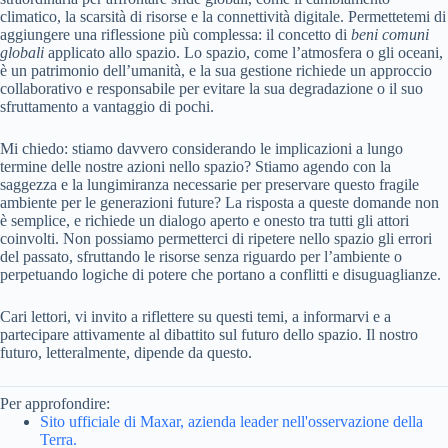
climatico, la scarsità di risorse e la connettività digitale. Permettetemi di
aggiungere una riflessione più complessa: il concetto di
beni comuni
globali
applicato allo spazio. Lo spazio, come l’atmosfera o gli oceani,
è un patrimonio dell’umanità, e la sua gestione richiede un approccio
collaborativo e responsabile per evitare la sua degradazione o il suo
sfruttamento a vantaggio di pochi.
Mi chiedo: stiamo davvero considerando le implicazioni a lungo
termine delle nostre azioni nello spazio? Stiamo agendo con la
saggezza e la lungimiranza necessarie per preservare questo fragile
ambiente per le generazioni future? La risposta a queste domande non
è semplice, e richiede un dialogo aperto e onesto tra tutti gli attori
coinvolti. Non possiamo permetterci di ripetere nello spazio gli errori
del passato, sfruttando le risorse senza riguardo per l’ambiente o
perpetuando logiche di potere che portano a conflitti e disuguaglianze.
Cari lettori, vi invito a riflettere su questi temi, a informarvi e a
partecipare attivamente al dibattito sul futuro dello spazio. Il nostro
futuro, letteralmente, dipende da questo.
Per approfondire:
Sito ufficiale di Maxar, azienda leader nell'osservazione della
Terra.