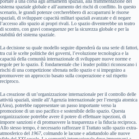
portare a una corsa agli armamenti spaziali, alla frammentazione del
sistema spaziale globale e all’aumento dei rischi di conflitto. In questo
scenario, le grandi potenze cercherebbero di accaparrarsi le risorse
spaziali, di sviluppare capacità militari spaziali avanzate e di negare
l’accesso allo spazio ai propri rivali. Lo spazio diventerebbe un teatro
di scontro, con gravi conseguenze per la sicurezza globale e per la
stabilità del sistema spaziale.
La decisione su quale modello seguire dipenderà da una serie di fattori,
tra cui le scelte politiche dei governi, l’evoluzione tecnologica e la
capacità della comunità internazionale di sviluppare nuove norme e
regole per lo spazio. È fondamentale che i leader politici riconoscano i
rischi di una competizione sfrenata nello spazio e si impegnino a
promuovere un approccio basato sulla cooperazione e sul rispetto
reciproco.
La creazione di un’organizzazione internazionale per il controllo delle
attività spaziali, simile all’Agenzia internazionale per l’energia atomica
(Aiea), potrebbe rappresentare un passo importante verso la
promozione di un uso pacifico e sostenibile dello spazio. Questa
organizzazione potrebbe avere il potere di effettuare ispezioni, di
imporre sanzioni e di promuovere la trasparenza e la fiducia reciproca.
Allo stesso tempo, è necessario rafforzare il Trattato sullo spazio extra-
atmosferico del
1967
, colmando le lacune e adattandolo alle nuove
sfide del
XXI secolo
. La comunità internazionale deve impegnarsi a