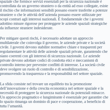
spaziale che fornisce servizi essenziali per la sicurezza nazionale è
controllata da un governo straniero o da entità ad esso collegate, esiste
il rischio che informazioni sensibili possano essere trasferite a potenze
straniere o che le attività dell’azienda possano essere utilizzate per
scopi contrari agli interessi nazionali. È fondamentale che i governi
adottino misure rigorose per proteggere le aziende spaziali strategiche
da influenze straniere indesiderate.
Per mitigare questi rischi, è necessario adottare un approccio
multilaterale che coinvolga il governo, le aziende private e la società
civile. I governi devono stabilire normative chiare e trasparenti per
regolamentare le attività delle aziende spaziali private, garantendo che
siano coerenti con gli interessi di sicurezza nazionale. Le aziende
private devono adottare codici di condotta etici e meccanismi di
controllo interno per prevenire conflitti di interesse. La società civile
deve svolgere un ruolo di controllo e di sensibilizzazione,
promuovendo la trasparenza e la responsabilità nel settore spaziale.
La sfida consiste nel trovare un equilibrio tra la promozione
dell’innovazione e della crescita economica nel settore spaziale e la
necessità di proteggere la sicurezza nazionale da potenziali minacce.
Un approccio pragmatico e lungimirante è essenziale per garantire che
lo spazio rimanga un dominio di pace e cooperazione, a beneficio di
tutta l’umanità.