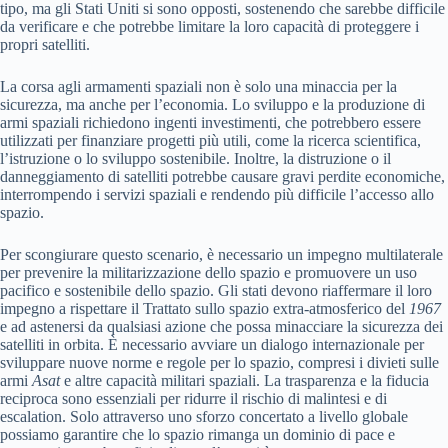
tipo, ma gli Stati Uniti si sono opposti, sostenendo che sarebbe difficile
da verificare e che potrebbe limitare la loro capacità di proteggere i
propri satelliti.
La corsa agli armamenti spaziali non è solo una minaccia per la
sicurezza, ma anche per l’economia. Lo sviluppo e la produzione di
armi spaziali richiedono ingenti investimenti, che potrebbero essere
utilizzati per finanziare progetti più utili, come la ricerca scientifica,
l’istruzione o lo sviluppo sostenibile. Inoltre, la distruzione o il
danneggiamento di satelliti potrebbe causare gravi perdite economiche,
interrompendo i servizi spaziali e rendendo più difficile l’accesso allo
spazio.
Per scongiurare questo scenario, è necessario un impegno multilaterale
per prevenire la militarizzazione dello spazio e promuovere un uso
pacifico e sostenibile dello spazio. Gli stati devono riaffermare il loro
impegno a rispettare il Trattato sullo spazio extra-atmosferico del
1967
e ad astenersi da qualsiasi azione che possa minacciare la sicurezza dei
satelliti in orbita. È necessario avviare un dialogo internazionale per
sviluppare nuove norme e regole per lo spazio, compresi i divieti sulle
armi
Asat
e altre capacità militari spaziali. La trasparenza e la fiducia
reciproca sono essenziali per ridurre il rischio di malintesi e di
escalation. Solo attraverso uno sforzo concertato a livello globale
possiamo garantire che lo spazio rimanga un dominio di pace e