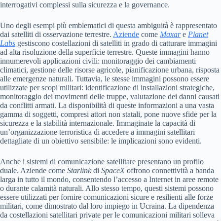
interrogativi complessi sulla sicurezza e la governance.
Uno degli esempi più emblematici di questa ambiguità è rappresentato
dai satelliti di osservazione terrestre.
Aziende
come
Maxar
e
Planet
Labs
gestiscono costellazioni di satelliti in grado di catturare immagini
ad alta risoluzione della superficie terrestre. Queste immagini hanno
innumerevoli applicazioni civili: monitoraggio dei cambiamenti
climatici, gestione delle risorse agricole, pianificazione urbana, risposta
alle emergenze naturali. Tuttavia, le stesse immagini possono essere
utilizzate per scopi militari: identificazione di installazioni strategiche,
monitoraggio dei movimenti delle truppe, valutazione dei danni causati
da conflitti armati. La disponibilità di queste informazioni a una vasta
gamma di soggetti, compresi attori non statali, pone nuove sfide per la
sicurezza e la stabilità internazionale. Immaginate la capacità di
un’organizzazione terroristica di accedere a immagini satellitari
dettagliate di un obiettivo sensibile: le implicazioni sono evidenti.
Anche i sistemi di comunicazione satellitare presentano un profilo
duale. Aziende come
Starlink
di
SpaceX
offrono connettività a banda
larga in tutto il mondo, consentendo l’accesso a Internet in aree remote
o durante calamità naturali. Allo stesso tempo, questi sistemi possono
essere utilizzati per fornire comunicazioni sicure e resilienti alle forze
militari, come dimostrato dal loro impiego in Ucraina. La dipendenza
da costellazioni satellitari private per le comunicazioni militari solleva