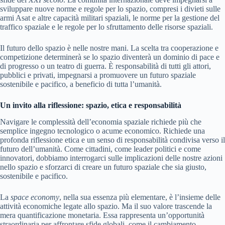
sviluppare nuove norme e regole per lo spazio, compresi i divieti sulle
armi Asat e altre capacità militari spaziali, le norme per la gestione del
traffico spaziale e le regole per lo sfruttamento delle risorse spaziali.
Il futuro dello spazio è nelle nostre mani. La scelta tra cooperazione e
competizione determinerà se lo spazio diventerà un dominio di pace e
di progresso o un teatro di guerra. È responsabilità di tutti gli attori,
pubblici e privati, impegnarsi a promuovere un futuro spaziale
sostenibile e pacifico, a beneficio di tutta l’umanità.
Un invito alla riflessione: spazio, etica e responsabilità
Navigare le complessità dell’economia spaziale richiede più che
semplice ingegno tecnologico o acume economico. Richiede una
profonda riflessione etica e un senso di responsabilità condivisa verso il
futuro dell’umanità. Come cittadini, come leader politici e come
innovatori, dobbiamo interrogarci sulle implicazioni delle nostre azioni
nello spazio e sforzarci di creare un futuro spaziale che sia giusto,
sostenibile e pacifico.
La
space economy
, nella sua essenza più elementare, è l’insieme delle
attività economiche legate allo spazio. Ma il suo valore trascende la
mera quantificazione monetaria. Essa rappresenta un’opportunità
straordinaria per affrontare sfide globali, come il cambiamento