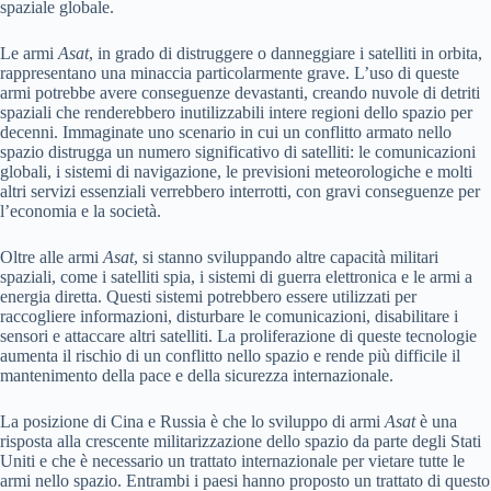
spaziale globale.
Le armi
Asat
, in grado di distruggere o danneggiare i satelliti in orbita,
rappresentano una minaccia particolarmente grave. L’uso di queste
armi potrebbe avere conseguenze devastanti, creando nuvole di detriti
spaziali che renderebbero inutilizzabili intere regioni dello spazio per
decenni. Immaginate uno scenario in cui un conflitto armato nello
spazio distrugga un numero significativo di satelliti: le comunicazioni
globali, i sistemi di navigazione, le previsioni meteorologiche e molti
altri servizi essenziali verrebbero interrotti, con gravi conseguenze per
l’economia e la società.
Oltre alle armi
Asat
, si stanno sviluppando altre capacità militari
spaziali, come i satelliti spia, i sistemi di guerra elettronica e le armi a
energia diretta. Questi sistemi potrebbero essere utilizzati per
raccogliere informazioni, disturbare le comunicazioni, disabilitare i
sensori e attaccare altri satelliti. La proliferazione di queste tecnologie
aumenta il rischio di un conflitto nello spazio e rende più difficile il
mantenimento della pace e della sicurezza internazionale.
La posizione di Cina e Russia è che lo sviluppo di armi
Asat
è una
risposta alla crescente militarizzazione dello spazio da parte degli Stati
Uniti e che è necessario un trattato internazionale per vietare tutte le
armi nello spazio. Entrambi i paesi hanno proposto un trattato di questo