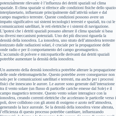
potenzialmente rilevante è l’influenza dei detriti spaziali sul clima
spaziale. Il clima spaziale si riferisce alle condizioni fisiche dello spazio
interplanetario, influenzate principalmente dall’attività solare e dal
campo magnetico terrestre. Queste condizioni possono avere un
impatto significativo sui sistemi tecnologici terrestri e spaziali, tra cui le
comunicazioni satellitari, le reti elettriche e i sistemi di navigazione.
L’ipotesi che i detriti spaziali possano alterare il clima spaziale si basa
su diversi meccanismi potenziali. Uno dei più discussi riguarda la
densità della ionosfera. La ionosfera, uno strato dell’atmosfera terrestre
ionizzato dalle radiazioni solari, è cruciale per la propagazione delle
onde radio e per il comportamento del campo geomagnetico.
L’accumulo di polvere e microparticelle derivanti dai detriti spaziali
potrebbe aumentare la densità della ionosfera.
Un aumento della densità ionosferica potrebbe alterare la propagazione
delle onde elettromagnetiche. Questo potrebbe avere conseguenze non
solo per le comunicazioni satellitari e terrestri, ma anche per i processi
fisici che innescano le aurore. Le aurore sono generate dall’interazione
tra il vento solare (un flusso di particelle cariche emesse dal Sole) e il
campo magnetico terrestre. Questo vento solare interagisce con la
ionosfera, creando correnti elettriche che accelerano le particelle verso i
poli, dove collidono con gli atomi di ossigeno e azoto nell’atmosfera,
generando la luce aurorale. Se la densità della ionosfera viene alterata,
l’efficienza di questo processo potrebbe cambiare, influenzando