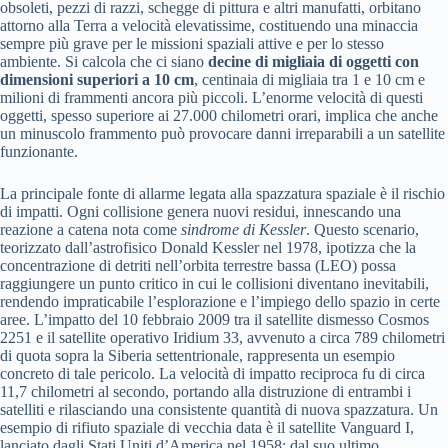
obsoleti, pezzi di razzi, schegge di pittura e altri manufatti, orbitano
attorno alla Terra a velocità elevatissime, costituendo una minaccia
sempre più grave per le missioni spaziali attive e per lo stesso
ambiente. Si calcola che ci siano
decine di migliaia di oggetti con
dimensioni superiori a 10 cm
, centinaia di migliaia tra 1 e 10 cm e
milioni di frammenti ancora più piccoli. L’enorme velocità di questi
oggetti, spesso superiore ai 27.000 chilometri orari, implica che anche
un minuscolo frammento può provocare danni irreparabili a un satellite
funzionante.
La principale fonte di allarme legata alla spazzatura spaziale è il rischio
di impatti. Ogni collisione genera nuovi residui, innescando una
reazione a catena nota come
sindrome di Kessler
. Questo scenario,
teorizzato dall’astrofisico Donald Kessler nel 1978, ipotizza che la
concentrazione di detriti nell’orbita terrestre bassa (LEO) possa
raggiungere un punto critico in cui le collisioni diventano inevitabili,
rendendo impraticabile l’esplorazione e l’impiego dello spazio in certe
aree. L’impatto del 10 febbraio 2009 tra il satellite dismesso Cosmos
2251 e il satellite operativo Iridium 33, avvenuto a circa 789 chilometri
di quota sopra la Siberia settentrionale, rappresenta un esempio
concreto di tale pericolo. La velocità di impatto reciproca fu di circa
11,7 chilometri al secondo, portando alla distruzione di entrambi i
satelliti e rilasciando una consistente quantità di nuova spazzatura. Un
esempio di rifiuto spaziale di vecchia data è il satellite Vanguard I,
lanciato dagli Stati Uniti d’America nel 1958; dal suo ultimo