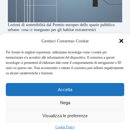
Lezioni di sostenibilità dal Premio europeo dello spazio pubblico
urbano: cosa ci insegnano per gli habitat extraterrestri
7 Agosto 2026
Gestisci Consenso Cookie
Per fornire le migliori esperienze, utilizziamo tecnologie come i cookie per
About this website
memorizzare e/o accedere alle informazioni del dispositivo. Il consenso a queste
tecnologie ci permetterà di elaborare dati come il comportamento di navigazione o ID
Orbitare ogni giorno trova per te le notizie più rilevanti in
unici su questo sito. Non acconsentire o ritirare il consenso può influire negativamente
ambito space economy.
su alcune caratteristiche e funzioni.
Address:
Accetta
VIA USODIMARE 3 - 37138 - VERONA (VR)
E-Mail:
Nega
redazione@bullet-network.com
Network:
3
Visualizza le preferenze
bullet-network.com
Bullet - Dynamic Solutions Srl P.IVA 02954300238 – REA
Cookie Policy