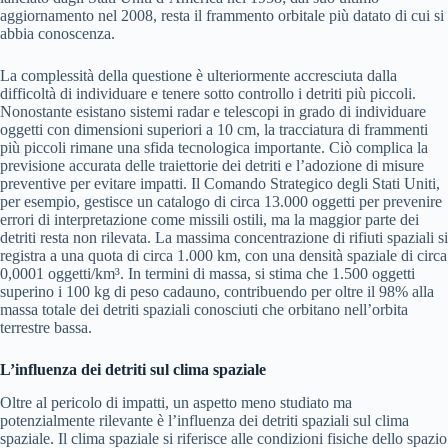
aggiornamento nel 2008, resta il frammento orbitale più datato di cui si
abbia conoscenza.
La complessità della questione è ulteriormente accresciuta dalla
difficoltà di individuare e tenere sotto controllo i detriti più piccoli.
Nonostante esistano sistemi radar e telescopi in grado di individuare
oggetti con dimensioni superiori a 10 cm, la tracciatura di frammenti
più piccoli rimane una sfida tecnologica importante. Ciò complica la
previsione accurata delle traiettorie dei detriti e l’adozione di misure
preventive per evitare impatti. Il Comando Strategico degli Stati Uniti,
per esempio, gestisce un catalogo di circa 13.000 oggetti per prevenire
errori di interpretazione come missili ostili, ma la maggior parte dei
detriti resta non rilevata. La massima concentrazione di rifiuti spaziali si
registra a una quota di circa 1.000 km, con una densità spaziale di circa
0,0001 oggetti/km³. In termini di massa, si stima che 1.500 oggetti
superino i 100 kg di peso cadauno, contribuendo per oltre il 98% alla
massa totale dei detriti spaziali conosciuti che orbitano nell’orbita
terrestre bassa.
L’influenza dei detriti sul clima spaziale
Oltre al pericolo di impatti, un aspetto meno studiato ma
potenzialmente rilevante è l’influenza dei detriti spaziali sul clima
spaziale. Il clima spaziale si riferisce alle condizioni fisiche dello spazio