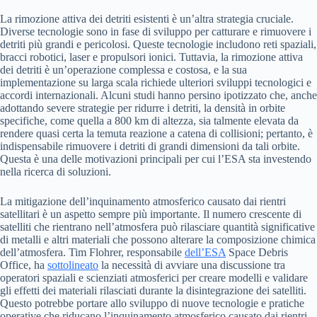
La rimozione attiva dei detriti esistenti è un’altra strategia cruciale.
Diverse tecnologie sono in fase di sviluppo per catturare e rimuovere i
detriti più grandi e pericolosi. Queste tecnologie includono reti spaziali,
bracci robotici, laser e propulsori ionici. Tuttavia, la rimozione attiva
dei detriti è un’operazione complessa e costosa, e la sua
implementazione su larga scala richiede ulteriori sviluppi tecnologici e
accordi internazionali. Alcuni studi hanno persino ipotizzato che, anche
adottando severe strategie per ridurre i detriti, la densità in orbite
specifiche, come quella a 800 km di altezza, sia talmente elevata da
rendere quasi certa la temuta reazione a catena di collisioni; pertanto, è
indispensabile rimuovere i detriti di grandi dimensioni da tali orbite.
Questa è una delle motivazioni principali per cui l’ESA sta investendo
nella ricerca di soluzioni.
La mitigazione dell’inquinamento atmosferico causato dai rientri
satellitari è un aspetto sempre più importante. Il numero crescente di
satelliti che rientrano nell’atmosfera può rilasciare quantità significative
di metalli e altri materiali che possono alterare la composizione chimica
dell’atmosfera. Tim Flohrer, responsabile
dell’ESA
Space Debris
Office, ha
sottolineato
la necessità di avviare una discussione tra
operatori spaziali e scienziati atmosferici per creare modelli e validare
gli effetti dei materiali rilasciati durante la disintegrazione dei satelliti.
Questo potrebbe portare allo sviluppo di nuove tecnologie e pratiche
operative che riducano l’inquinamento atmosferico causato dai rientri