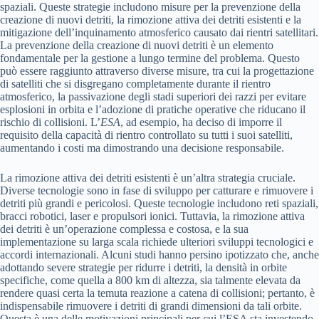
spaziali. Queste strategie includono misure per la prevenzione della
creazione di nuovi detriti, la rimozione attiva dei detriti esistenti e la
mitigazione dell’inquinamento atmosferico causato dai rientri satellitari.
La prevenzione della creazione di nuovi detriti è un elemento
fondamentale per la gestione a lungo termine del problema. Questo
può essere raggiunto attraverso diverse misure, tra cui la progettazione
di satelliti che si disgregano completamente durante il rientro
atmosferico, la passivazione degli stadi superiori dei razzi per evitare
esplosioni in orbita e l’adozione di pratiche operative che riducano il
rischio di collisioni. L’
ESA
, ad esempio, ha deciso di imporre il
requisito della capacità di rientro controllato su tutti i suoi satelliti,
aumentando i costi ma dimostrando una decisione responsabile.
La rimozione attiva dei detriti esistenti è un’altra strategia cruciale.
Diverse tecnologie sono in fase di sviluppo per catturare e rimuovere i
detriti più grandi e pericolosi. Queste tecnologie includono reti spaziali,
bracci robotici, laser e propulsori ionici. Tuttavia, la rimozione attiva
dei detriti è un’operazione complessa e costosa, e la sua
implementazione su larga scala richiede ulteriori sviluppi tecnologici e
accordi internazionali. Alcuni studi hanno persino ipotizzato che, anche
adottando severe strategie per ridurre i detriti, la densità in orbite
specifiche, come quella a 800 km di altezza, sia talmente elevata da
rendere quasi certa la temuta reazione a catena di collisioni; pertanto, è
indispensabile rimuovere i detriti di grandi dimensioni da tali orbite.
Questa è una delle motivazioni principali per cui l’ESA sta investendo