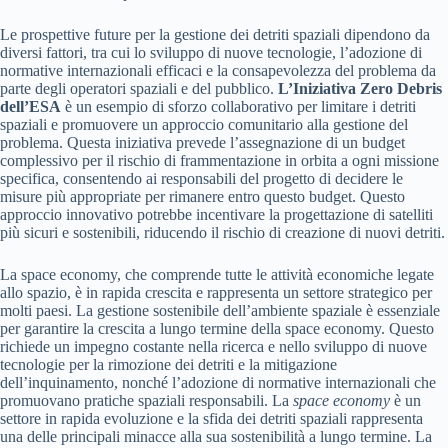
Le prospettive future per la gestione dei detriti spaziali dipendono da
diversi fattori, tra cui lo sviluppo di nuove tecnologie, l’adozione di
normative internazionali efficaci e la consapevolezza del problema da
parte degli operatori spaziali e del pubblico.
L’Iniziativa Zero Debris
dell’ESA
è un esempio di sforzo collaborativo per limitare i detriti
spaziali e promuovere un approccio comunitario alla gestione del
problema. Questa iniziativa prevede l’assegnazione di un budget
complessivo per il rischio di frammentazione in orbita a ogni missione
specifica, consentendo ai responsabili del progetto di decidere le
misure più appropriate per rimanere entro questo budget. Questo
approccio innovativo potrebbe incentivare la progettazione di satelliti
più sicuri e sostenibili, riducendo il rischio di creazione di nuovi detriti.
La space economy, che comprende tutte le attività economiche legate
allo spazio, è in rapida crescita e rappresenta un settore strategico per
molti paesi. La gestione sostenibile dell’ambiente spaziale è essenziale
per garantire la crescita a lungo termine della space economy. Questo
richiede un impegno costante nella ricerca e nello sviluppo di nuove
tecnologie per la rimozione dei detriti e la mitigazione
dell’inquinamento, nonché l’adozione di normative internazionali che
promuovano pratiche spaziali responsabili. La
space economy
è un
settore in rapida evoluzione e la sfida dei detriti spaziali rappresenta
una delle principali minacce alla sua sostenibilità a lungo termine. La