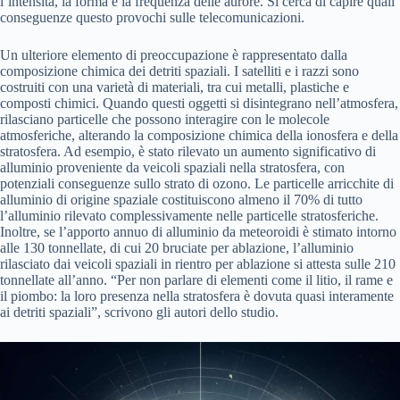
l’intensità, la forma e la frequenza delle aurore. Si cerca di capire quali
conseguenze questo provochi sulle telecomunicazioni.
Un ulteriore elemento di preoccupazione è rappresentato dalla
composizione chimica dei detriti spaziali. I satelliti e i razzi sono
costruiti con una varietà di materiali, tra cui metalli, plastiche e
composti chimici. Quando questi oggetti si disintegrano nell’atmosfera,
rilasciano particelle che possono interagire con le molecole
atmosferiche, alterando la composizione chimica della ionosfera e della
stratosfera. Ad esempio, è stato rilevato un aumento significativo di
alluminio proveniente da veicoli spaziali nella stratosfera, con
potenziali conseguenze sullo strato di ozono. Le particelle arricchite di
alluminio di origine spaziale costituiscono almeno il 70% di tutto
l’alluminio rilevato complessivamente nelle particelle stratosferiche.
Inoltre, se l’apporto annuo di alluminio da meteoroidi è stimato intorno
alle 130 tonnellate, di cui 20 bruciate per ablazione, l’alluminio
rilasciato dai veicoli spaziali in rientro per ablazione si attesta sulle 210
tonnellate all’anno. “Per non parlare di elementi come il litio, il rame e
il piombo: la loro presenza nella stratosfera è dovuta quasi interamente
ai detriti spaziali”, scrivono gli autori dello studio.