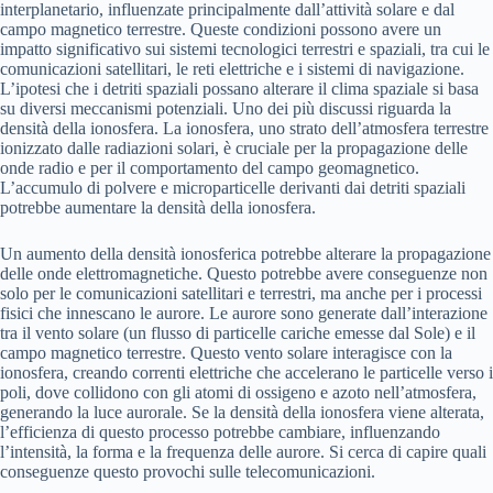
interplanetario, influenzate principalmente dall’attività solare e dal
campo magnetico terrestre. Queste condizioni possono avere un
impatto significativo sui sistemi tecnologici terrestri e spaziali, tra cui le
comunicazioni satellitari, le reti elettriche e i sistemi di navigazione.
L’ipotesi che i detriti spaziali possano alterare il clima spaziale si basa
su diversi meccanismi potenziali. Uno dei più discussi riguarda la
densità della ionosfera. La ionosfera, uno strato dell’atmosfera terrestre
ionizzato dalle radiazioni solari, è cruciale per la propagazione delle
onde radio e per il comportamento del campo geomagnetico.
L’accumulo di polvere e microparticelle derivanti dai detriti spaziali
potrebbe aumentare la densità della ionosfera.
Un aumento della densità ionosferica potrebbe alterare la propagazione
delle onde elettromagnetiche. Questo potrebbe avere conseguenze non
solo per le comunicazioni satellitari e terrestri, ma anche per i processi
fisici che innescano le aurore. Le aurore sono generate dall’interazione
tra il vento solare (un flusso di particelle cariche emesse dal Sole) e il
campo magnetico terrestre. Questo vento solare interagisce con la
ionosfera, creando correnti elettriche che accelerano le particelle verso i
poli, dove collidono con gli atomi di ossigeno e azoto nell’atmosfera,
generando la luce aurorale. Se la densità della ionosfera viene alterata,
l’efficienza di questo processo potrebbe cambiare, influenzando
l’intensità, la forma e la frequenza delle aurore. Si cerca di capire quali
conseguenze questo provochi sulle telecomunicazioni.