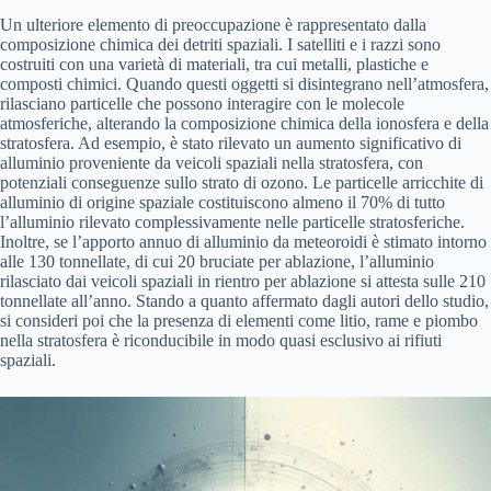
Un ulteriore elemento di preoccupazione è rappresentato dalla
composizione chimica dei detriti spaziali. I satelliti e i razzi sono
costruiti con una varietà di materiali, tra cui metalli, plastiche e
composti chimici. Quando questi oggetti si disintegrano nell’atmosfera,
rilasciano particelle che possono interagire con le molecole
atmosferiche, alterando la composizione chimica della ionosfera e della
stratosfera. Ad esempio, è stato rilevato un aumento significativo di
alluminio proveniente da veicoli spaziali nella stratosfera, con
potenziali conseguenze sullo strato di ozono. Le particelle arricchite di
alluminio di origine spaziale costituiscono almeno il 70% di tutto
l’alluminio rilevato complessivamente nelle particelle stratosferiche.
Inoltre, se l’apporto annuo di alluminio da meteoroidi è stimato intorno
alle 130 tonnellate, di cui 20 bruciate per ablazione, l’alluminio
rilasciato dai veicoli spaziali in rientro per ablazione si attesta sulle 210
tonnellate all’anno. Stando a quanto affermato dagli autori dello studio,
si consideri poi che la presenza di elementi come litio, rame e piombo
nella stratosfera è riconducibile in modo quasi esclusivo ai rifiuti
spaziali.