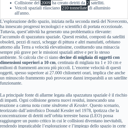
Collisione del
2009
ha creato detriti da
2
satelliti.
Veicoli spaziali rilasciano
210 tonnellate
di alluminio
all'anno.
L’esplorazione dello spazio, iniziata nella seconda metà del Novecento,
ha innescato progressi tecnologici e scientifici di portata eccezionale.
Tuttavia, quest’attività ha generato una problematica rilevante:
l’accumulo di spazzatura spaziale. Questi residui, composti da satelliti
obsoleti, pezzi di razzi, schegge di pittura e altri manufatti, orbitano
attorno alla Terra a velocità elevatissime, costituendo una minaccia
sempre più grave per le missioni spaziali attive e per lo stesso
ambiente. Si calcola che ci siano
decine di migliaia di oggetti con
dimensioni superiori a 10 cm
, centinaia di migliaia tra 1 e 10 cm e
milioni di frammenti ancora più piccoli. L’enorme velocità di questi
oggetti, spesso superiore ai 27.000 chilometri orari, implica che anche
un minuscolo frammento può provocare danni irreparabili a un satellite
funzionante.
La principale fonte di allarme legata alla spazzatura spaziale è il rischio
di impatti. Ogni collisione genera nuovi residui, innescando una
reazione a catena nota come
sindrome di Kessler
. Questo scenario,
teorizzato dall’astrofisico Donald Kessler nel 1978, ipotizza che la
concentrazione di detriti nell’orbita terrestre bassa (LEO) possa
raggiungere un punto critico in cui le collisioni diventano inevitabili,
rendendo impraticabile l’esplorazione e l’impiego dello spazio in certe