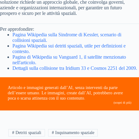
soluzione richiede un approccio globale, che coinvolga governi,
aziende e organizzazioni internazionali, per garantire un futuro
prospero e sicuro per le attività spaziali.
Per approfondire:
Pagina Wikipedia sulla Sindrome di Kessler, scenario di
collisioni spaziali.
Pagina Wikipedia sui detriti spaziali, utile per definizioni e
contesto.
Pagina di Wikipedia su Vanguard 1, il satellite menzionato
nell'articolo.
Dettagli sulla collisione tra Iridium 33 e Cosmos 2251 del 2009.
Articolo e immagini generati dall’AI, senza interventi da parte
dell’essere umano. Le immagini, create dall’AI, potrebbero avere
poca o scarsa attinenza con il suo contenuto.
(scopri di più)
# Detriti spaziali
# Inquinamento spaziale