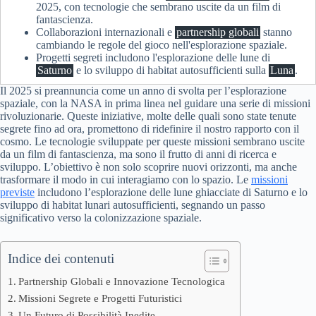
2025, con tecnologie che sembrano uscite da un film di
fantascienza.
Collaborazioni internazionali e
partnership globali
stanno
cambiando le regole del gioco nell'esplorazione spaziale.
Progetti segreti includono l'esplorazione delle lune di
Saturno
e lo sviluppo di habitat autosufficienti sulla
Luna
.
Il 2025 si preannuncia come un anno di svolta per l’esplorazione
spaziale, con la NASA in prima linea nel guidare una serie di missioni
rivoluzionarie. Queste iniziative, molte delle quali sono state tenute
segrete fino ad ora, promettono di ridefinire il nostro rapporto con il
cosmo. Le tecnologie sviluppate per queste missioni sembrano uscite
da un film di fantascienza, ma sono il frutto di anni di ricerca e
sviluppo. L’obiettivo è non solo scoprire nuovi orizzonti, ma anche
trasformare il modo in cui interagiamo con lo spazio. Le
missioni
previste
includono l’esplorazione delle lune ghiacciate di Saturno e lo
sviluppo di habitat lunari autosufficienti, segnando un passo
significativo verso la colonizzazione spaziale.
Indice dei contenuti
Partnership Globali e Innovazione Tecnologica
Missioni Segrete e Progetti Futuristici
Un Futuro di Possibilità Inedite