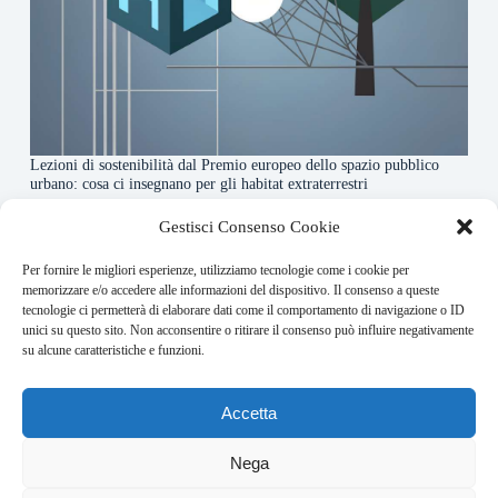
Lezioni di sostenibilità dal Premio europeo dello spazio pubblico
urbano: cosa ci insegnano per gli habitat extraterrestri
7 Agosto 2026
Gestisci Consenso Cookie
Per fornire le migliori esperienze, utilizziamo tecnologie come i cookie per
About this website
memorizzare e/o accedere alle informazioni del dispositivo. Il consenso a queste
tecnologie ci permetterà di elaborare dati come il comportamento di navigazione o ID
Orbitare ogni giorno trova per te le notizie più rilevanti in
unici su questo sito. Non acconsentire o ritirare il consenso può influire negativamente
ambito space economy.
su alcune caratteristiche e funzioni.
Address:
Accetta
VIA USODIMARE 3 - 37138 - VERONA (VR)
E-Mail:
Nega
redazione@bullet-network.com