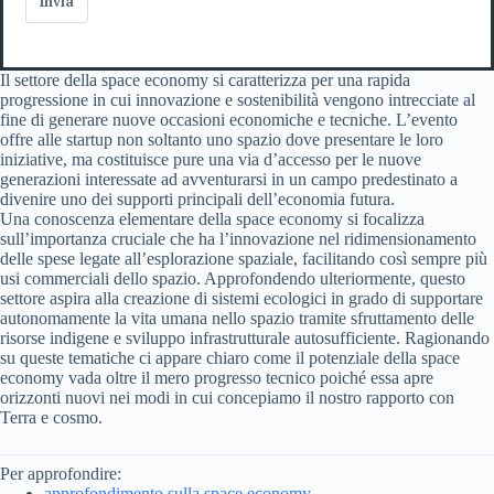
Invia
Il settore della space economy si caratterizza per una rapida
progressione in cui innovazione e sostenibilità vengono intrecciate al
fine di generare nuove occasioni economiche e tecniche. L’evento
offre alle startup non soltanto uno spazio dove presentare le loro
iniziative, ma costituisce pure una via d’accesso per le nuove
generazioni interessate ad avventurarsi in un campo predestinato a
divenire uno dei supporti principali dell’economia futura.
Una conoscenza elementare della space economy si focalizza
sull’importanza cruciale che ha l’innovazione nel ridimensionamento
delle spese legate all’esplorazione spaziale, facilitando così sempre più
usi commerciali dello spazio. Approfondendo ulteriormente, questo
settore aspira alla creazione di sistemi ecologici in grado di supportare
autonomamente la vita umana nello spazio tramite sfruttamento delle
risorse indigene e sviluppo infrastrutturale autosufficiente. Ragionando
su queste tematiche ci appare chiaro come il potenziale della space
economy vada oltre il mero progresso tecnico poiché essa apre
orizzonti nuovi nei modi in cui concepiamo il nostro rapporto con
Terra e cosmo.
Per approfondire:
approfondimento sulla space economy