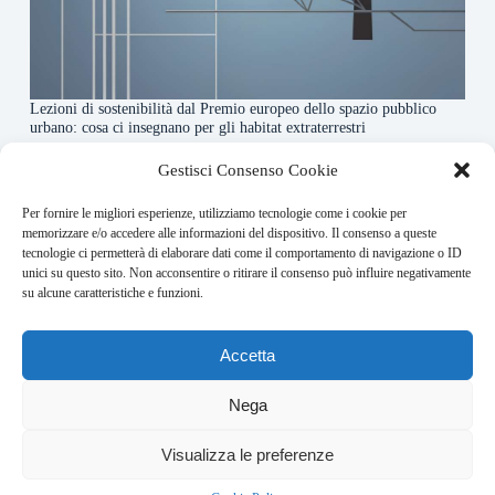
Lezioni di sostenibilità dal Premio europeo dello spazio pubblico
urbano: cosa ci insegnano per gli habitat extraterrestri
7 Agosto 2026
Gestisci Consenso Cookie
Per fornire le migliori esperienze, utilizziamo tecnologie come i cookie per
About this website
memorizzare e/o accedere alle informazioni del dispositivo. Il consenso a queste
tecnologie ci permetterà di elaborare dati come il comportamento di navigazione o ID
Orbitare ogni giorno trova per te le notizie più rilevanti in
unici su questo sito. Non acconsentire o ritirare il consenso può influire negativamente
ambito space economy.
su alcune caratteristiche e funzioni.
Address:
Accetta
VIA USODIMARE 3 - 37138 - VERONA (VR)
E-Mail:
Nega
redazione@bullet-network.com
Network:
4
Visualizza le preferenze
bullet-network.com
Bullet - Dynamic Solutions Srl P.IVA 02954300238 – REA