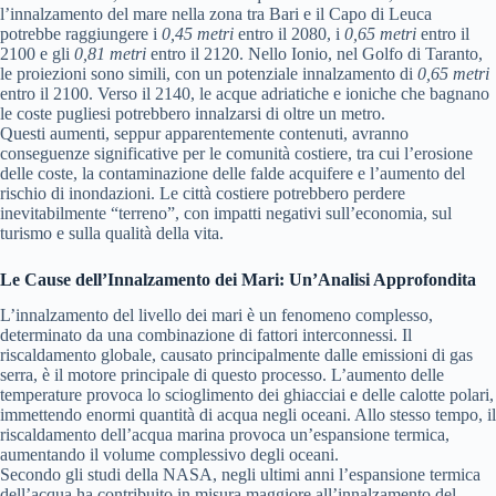
l’innalzamento del mare nella zona tra Bari e il Capo di Leuca
potrebbe raggiungere i
0,45 metri
entro il 2080, i
0,65 metri
entro il
2100 e gli
0,81 metri
entro il 2120. Nello Ionio, nel Golfo di Taranto,
le proiezioni sono simili, con un potenziale innalzamento di
0,65 metri
entro il 2100. Verso il 2140, le acque adriatiche e ioniche che bagnano
le coste pugliesi potrebbero innalzarsi di oltre un metro.
Questi aumenti, seppur apparentemente contenuti, avranno
conseguenze significative per le comunità costiere, tra cui l’erosione
delle coste, la contaminazione delle falde acquifere e l’aumento del
rischio di inondazioni. Le città costiere potrebbero perdere
inevitabilmente “terreno”, con impatti negativi sull’economia, sul
turismo e sulla qualità della vita.
Le Cause dell’Innalzamento dei Mari: Un’Analisi Approfondita
L’innalzamento del livello dei mari è un fenomeno complesso,
determinato da una combinazione di fattori interconnessi. Il
riscaldamento globale, causato principalmente dalle emissioni di gas
serra, è il motore principale di questo processo. L’aumento delle
temperature provoca lo scioglimento dei ghiacciai e delle calotte polari,
immettendo enormi quantità di acqua negli oceani. Allo stesso tempo, il
riscaldamento dell’acqua marina provoca un’espansione termica,
aumentando il volume complessivo degli oceani.
Secondo gli studi della NASA, negli ultimi anni l’espansione termica
dell’acqua ha contribuito in misura maggiore all’innalzamento del