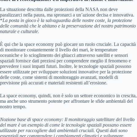
La situazione descritta dalle proiezioni della NASA non deve
paralizzarci nella paura, ma spronarci a un’azione decisa e innovativa.
*
La posta in gioco è la salvaguardia delle nostre coste, la protezione
delle comunità che le abitano e la preservazione del nostro patrimonio
naturale e culturale.
È qui che la space economy può giocare un ruolo cruciale. La capacità
di monitorare costantemente il livello dei mari, le temperature
oceaniche e lo scioglimento dei ghiacci attraverso satelliti e sensori
spaziali fornisce dati preziosi per comprendere meglio il fenomeno e
prevedere i suoi impatti futuri. Inoltre, le tecnologie spaziali possono
essere utilizzate per sviluppare soluzioni innovative per la protezione
delle coste, come sistemi di monitoraggio avanzati, modelli di
previsione più accurati e materiali resistenti all’erosione.
La space economy, quindi, non è solo un settore economico in crescita,
ma anche uno strumento potente per affrontare le sfide ambientali del
nostro tempo.
Nozione base di space economy:
Il monitoraggio satellitare del livello
del mare è un esempio di come le tecnologie spaziali possano essere
utilizzate per raccogliere dati ambientali cruciali. Questi dati sono
essenziali per comprendere i cambiamenti climatici e sviluppare