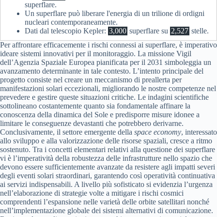
superflare.
Un superflare può liberare l'energia di un trilione di ordigni
nucleari contemporaneamente.
Dati dal telescopio Kepler:
3,000
superflare su
2,527
stelle.
Per affrontare efficacemente i rischi connessi ai superflare, è imperativo
ideare sistemi innovativi per il monitoraggio. La missione Vigil
dell’Agenzia Spaziale Europea pianificata per il 2031 simboleggia un
avanzamento determinante in tale contesto. L’intento principale del
progetto consiste nel creare un meccanismo di preallerta per
manifestazioni solari eccezionali, migliorando le nostre competenze nel
prevedere e gestire queste situazioni critiche. Le indagini scientifiche
sottolineano costantemente quanto sia fondamentale affinare la
conoscenza della dinamica del Sole e predisporre misure idonee a
limitare le conseguenze devastanti che potrebbero derivarne.
Conclusivamente, il settore emergente della
space economy
, interessato
allo sviluppo e alla valorizzazione delle risorse spaziali, cresce a ritmo
sostenuto. Tra i concetti elementari relativi alla questione dei superflare
vi è l’imperatività della robustezza delle infrastrutture nello spazio che
devono essere sufficientemente avanzate da resistere agli impatti severi
degli eventi solari straordinari, garantendo così operatività continuativa
ai servizi indispensabili. A livello più sofisticato si evidenzia l’urgenza
nell’elaborazione di strategie volte a mitigare i rischi cosmici
comprendenti l’espansione nelle varietà delle orbite satellitari nonché
nell’implementazione globale dei sistemi alternativi di comunicazione.