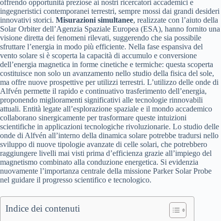
offrendo opportunità preziose ai nostri ricercatori accademici e
ingegneristici contemporanei terrestri, sempre mossi dai grandi desideri
innovativi storici.
Misurazioni simultanee
, realizzate con l’aiuto della
Solar Orbiter dell’Agenzia Spaziale Europea (ESA), hanno fornito una
visione diretta dei fenomeni rilevati, suggerendo che sia possibile
sfruttare l’energia in modo più efficiente. Nella fase espansiva del
vento solare si è scoperta la capacità di accumulo e conversione
dell’energia magnetica in forme cinetiche e termiche: questa scoperta
costituisce non solo un avanzamento nello studio della fisica del sole,
ma offre nuove prospettive per utilizzi terrestri. L’utilizzo delle onde di
Alfvén permette il rapido e continuativo trasferimento dell’energia,
proponendo miglioramenti significativi alle tecnologie rinnovabili
attuali. Entità legate all’esplorazione spaziale e il mondo accademico
collaborano sinergicamente per trasformare queste intuizioni
scientifiche in applicazioni tecnologiche rivoluzionarie. Lo studio delle
onde di Alfvén all’interno della dinamica solare potrebbe tradursi nello
sviluppo di nuove tipologie avanzate di celle solari, che potrebbero
raggiungere livelli mai visti prima d’efficienza grazie all’impiego del
magnetismo combinato alla conduzione energetica. Si evidenzia
nuovamente l’importanza centrale della missione Parker Solar Probe
nel guidare il progresso scientifico e tecnologico.
Indice dei contenuti