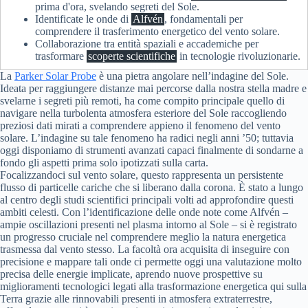
prima d'ora, svelando segreti del Sole.
Identificate le onde di
Alfvén
, fondamentali per
comprendere il trasferimento energetico del vento solare.
Collaborazione tra entità spaziali e accademiche per
trasformare
scoperte scientifiche
in tecnologie rivoluzionarie.
La
Parker Solar Probe
è una pietra angolare nell’indagine del Sole.
Ideata per raggiungere distanze mai percorse dalla nostra stella madre e
svelarne i segreti più remoti, ha come compito principale quello di
navigare nella turbolenta atmosfera esteriore del Sole raccogliendo
preziosi dati mirati a comprendere appieno il fenomeno del vento
solare. L’indagine su tale fenomeno ha radici negli anni ’50; tuttavia
oggi disponiamo di strumenti avanzati capaci finalmente di sondarne a
fondo gli aspetti prima solo ipotizzati sulla carta.
Focalizzandoci sul vento solare, questo rappresenta un persistente
flusso di particelle cariche che si liberano dalla corona. È stato a lungo
al centro degli studi scientifici principali volti ad approfondire questi
ambiti celesti. Con l’identificazione delle onde note come Alfvén –
ampie oscillazioni presenti nel plasma intorno al Sole – si è registrato
un progresso cruciale nel comprendere meglio la natura energetica
trasmessa dal vento stesso. La facoltà ora acquisita di inseguire con
precisione e mappare tali onde ci permette oggi una valutazione molto
precisa delle energie implicate, aprendo nuove prospettive su
miglioramenti tecnologici legati alla trasformazione energetica qui sulla
Terra grazie alle rinnovabili presenti in atmosfera extraterrestre,