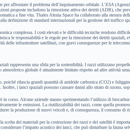
e per affrontare il problema dell’inquinamento orbitale. L’
ESA
(Agenzia
zioni proposte includono la rimozione attiva dei detriti (ADR), che prevede
utomatica a fine vita. Thales Alenia Space ha collaborato alla stesura dell
la definizione di standard internazionali per la gestione del traffico spa
omica complessa. I costi elevati e le difficoltà tecniche rendono difficile 
sca le responsabilità e le regole per la rimozione dei detriti spaziali, 
à delle infrastrutture satellitari, con gravi conseguenze per le telecomu
iali rappresenta una sfida per la sostenibilità. I razzi utilizzano propell
to atmosferico globale è attualmente limitato rispetto ad altre attività 
 poiché rilascia grandi quantità di anidride carbonica (CO2) e fuliggine
Inoltre, i lanci spaziali possono causare danni allo strato di ozono, sopr
li è in corso. Alcune aziende stanno sperimentando l’utilizzo di biocarbur
cativamente le emissioni. La riutilizzabilità dei razzi, come quella prom
 ridurre la produzione di nuovi veicoli e, di conseguenza, il consumo di r
a scelta dei materiali per la costruzione dei razzi e dei satelliti è importa
onsiderare l’impatto acustico dei lanci, che può disturbare la fauna selva