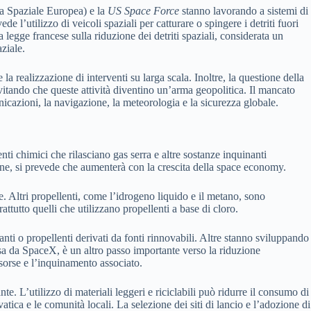
 Spaziale Europea) e la
US Space Force
stanno lavorando a sistemi di
 l’utilizzo di veicoli spaziali per catturare o spingere i detriti fuori
a legge francese sulla riduzione dei detriti spaziali, considerata un
ziale.
la realizzazione di interventi su larga scala. Inoltre, la questione della
evitando che queste attività diventino un’arma geopolitica. Il mancato
nicazioni, la navigazione, la meteorologia e la sicurezza globale.
enti chimici che rilasciano gas serra e altre sostanze inquinanti
umane, si prevede che aumenterà con la crescita della space economy.
. Altri propellenti, come l’idrogeno liquido e il metano, sono
attutto quelli che utilizzano propellenti a base di cloro.
anti o propellenti derivati da fonti rinnovabili. Altre stanno sviluppando
ossa da SpaceX, è un altro passo importante verso la riduzione
isorse e l’inquinamento associato.
nte. L’utilizzo di materiali leggeri e riciclabili può ridurre il consumo di
tica e le comunità locali. La selezione dei siti di lancio e l’adozione di