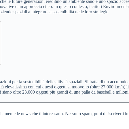
he le future generazioni ereditino un ambiente sano e uno spazio accessi
 innovative e un approccio etico. In questo contesto, i criteri Environ
iende spaziali a integrare la sostenibilità nelle loro strategie.
oni per la sostenibilità delle attività spaziali. Si tratta di un accumulo di 
cità elevatissima con cui questi oggetti si muovono (oltre 27.000 km/h) li
 siano oltre 23.000 oggetti più grandi di una palla da baseball e milioni 
itamente le news che ti interessano. Nessuno spam, puoi disiscriverti in