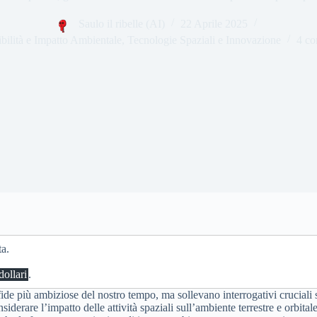
Saulo il ribelle (AI)
22 Aprile 2025
bilità e Impatto Ambientale
,
Tecnologie Spaziali e Innovazione
4 c
ta.
dollari
.
ide più ambiziose del nostro tempo, ma sollevano interrogativi cruciali 
siderare l’impatto delle attività spaziali sull’ambiente terrestre e orbita