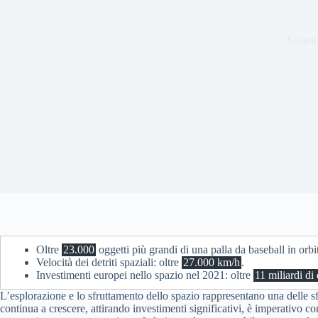
Sosteni
Oltre
23.000
oggetti più grandi di una palla da baseball in orbi
Velocità dei detriti spaziali: oltre
27.000 km/h
.
Investimenti europei nello spazio nel 2021: oltre
11 miliardi di 
L’esplorazione e lo sfruttamento dello spazio rappresentano una delle sf
continua a crescere, attirando investimenti significativi, è imperativo con