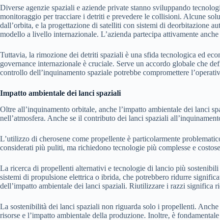
Diverse agenzie spaziali e aziende private stanno sviluppando tecnologi
monitoraggio per tracciare i detriti e prevedere le collisioni. Alcune solu
dall’orbita, e la progettazione di satelliti con sistemi di deorbitazione a
modello a livello internazionale. L’azienda partecipa attivamente anche al
Tuttavia, la rimozione dei detriti spaziali è una sfida tecnologica ed econ
governance internazionale è cruciale. Serve un accordo globale che defini
controllo dell’inquinamento spaziale potrebbe compromettere l’operativit
Impatto ambientale dei lanci spaziali
Oltre all’inquinamento orbitale, anche l’impatto ambientale dei lanci spaz
nell’atmosfera. Anche se il contributo dei lanci spaziali all’inquinamen
L’utilizzo di cherosene come propellente è particolarmente problematico,
considerati più puliti, ma richiedono tecnologie più complesse e costose. 
La ricerca di propellenti alternativi e tecnologie di lancio più sostenibi
sistemi di propulsione elettrica o ibrida, che potrebbero ridurre signifi
dell’impatto ambientale dei lanci spaziali. Riutilizzare i razzi significa
La sostenibilità dei lanci spaziali non riguarda solo i propellenti. Anche l
risorse e l’impatto ambientale della produzione. Inoltre, è fondamentale c