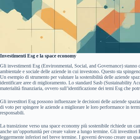
Investimenti Esg e la space economy
Gli investimenti Esg (Environmental, Social, and Governance) stanno div
ambientale e sociale delle aziende in cui investono. Questo sta spingendo 
Un esempio di strumento per valutare la sostenibilità delle aziende spaz
identificare aree di miglioramento. Lo standard Sasb (Sustainability Accou
materialità finanziaria, ovvero sull’identificazione dei temi Esg che pot
Gli investitori Esg possono influenzare le decisioni delle aziende spazia
di voto per spingere le aziende a migliorare le loro performance in termi
responsabili.
La transizione verso una space economy più sostenibile richiede un cambi
anche un’opportunità per creare valore a lungo termine. Gli investitori E
leggermente inferiori nel breve termine. I governi devono creare un quad