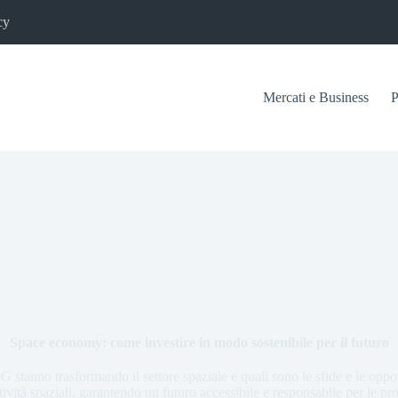
cy
Mercati e Business
P
Space economy: come investire in modo sostenibile per il futuro
G stanno trasformando il settore spaziale e quali sono le sfide e le opp
ttività spaziali, garantendo un futuro accessibile e responsabile per le p