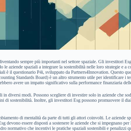
entando sempre più importanti nel settore spaziale. Gli investitori Esg
le aziende spaziali a integrare la sostenibilità nelle loro strategie e a c
iali è il questionario P4i, sviluppato da Partners4Innovation. Questo que
nting Standards Board) è un altro strumento utile per identificare i temi 
rebbero avere un impatto significativo sulla performance finanziaria dell
li in diversi modi. Possono scegliere di investire solo in aziende che sod
ni di sostenibilità. Inoltre, gli investitori Esg possono promuovere il di
amento di mentalità da parte di tutti gli attori coinvolti. Le aziende sp
sg devono essere disposti a sostenere le aziende che si impegnano per la 
ro normativo che incentivi le pratiche spaziali sostenibili e penalizzi 