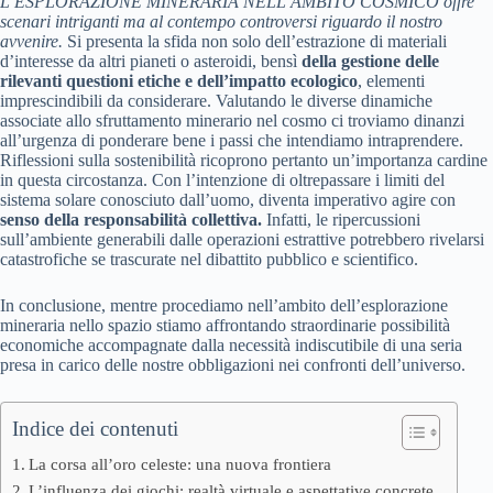
L’ESPLORAZIONE MINERARIA NELL’AMBITO COSMICO offre
scenari intriganti ma al contempo controversi riguardo il nostro
avvenire.
Si presenta la sfida non solo dell’estrazione di materiali
d’interesse da altri pianeti o asteroidi, bensì
della gestione delle
rilevanti questioni etiche e dell’impatto ecologico
, elementi
imprescindibili da considerare. Valutando le diverse dinamiche
associate allo sfruttamento minerario nel cosmo ci troviamo dinanzi
all’urgenza di ponderare bene i passi che intendiamo intraprendere.
Riflessioni sulla sostenibilità ricoprono pertanto un’importanza cardine
in questa circostanza. Con l’intenzione di oltrepassare i limiti del
sistema solare conosciuto dall’uomo, diventa imperativo agire con
senso della responsabilità collettiva.
Infatti, le ripercussioni
sull’ambiente generabili dalle operazioni estrattive potrebbero rivelarsi
catastrofiche se trascurate nel dibattito pubblico e scientifico.
In conclusione, mentre procediamo nell’ambito dell’esplorazione
mineraria nello spazio stiamo affrontando straordinarie possibilità
economiche accompagnate dalla necessità indiscutibile di una seria
presa in carico delle nostre obbligazioni nei confronti dell’universo.
Indice dei contenuti
La corsa all’oro celeste: una nuova frontiera
L’influenza dei giochi: realtà virtuale e aspettative concrete