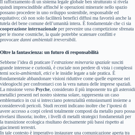
Il rafforzamento di un sistema legale globale ben strutturato si rivela
quindi imprescindibile affinché le operazioni minerarie nello spazio
possano procedere in uno sviluppo sostenibile, responsabile ed
equitativo; ciò non solo faciliterà benefici diffusi ma favorirà anche la
tutela del bene comune dell’umanità intera. È fondamentale che ci sia
cooperazione internazionale
per prevenire una competizione sfrenata
per le risorse cosmiche, la quale potrebbe scatenare conflitti e
provocare
danni ambientali irreversibili
.
Oltre la fantascienza: un futuro di responsabilità
Sebbene l’idea di praticare l’
estrazione mineraria spaziale
susciti
grande interesse e curiosità, è cruciale non perdere di vista i complessi
temi
socio-ambientali
,
etici
e le insidie legate a tale pratica. È
fondamentale abbandonare visioni riduttive come quelle espresse nei
videogiochi per confrontarci con la vera natura delle imprese spaziali.
La missione verso
Psyche
, considerato il più imponente tra gli asteroidi
metallici presenti nel nostro sistema solare, rappresenta un caso
emblematico in cui si intrecciano potenzialità entusiasmanti insieme a
considerevoli pericoli. Studi recenti indicano inoltre che l’ipotesi di
avere accesso a corpi celesti totalmente composti da metallo puro possa
rivelarsi illusoria; inoltre, i livelli di metalli strategici fondamentali per
la transizione ecologica risultano decisamente più bassi rispetto ai
giacimenti terrestri.
In tale contesto è imperativo instaurare una comunicazione aperta tra