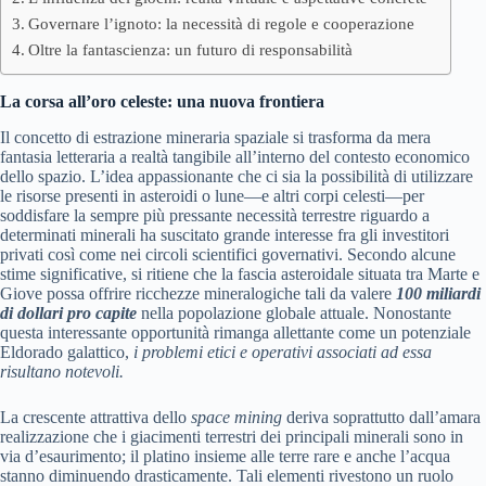
Governare l’ignoto: la necessità di regole e cooperazione
Oltre la fantascienza: un futuro di responsabilità
La corsa all’oro celeste: una nuova frontiera
Il concetto di estrazione mineraria spaziale si trasforma da mera
fantasia letteraria a realtà tangibile all’interno del contesto economico
dello spazio. L’idea appassionante che ci sia la possibilità di utilizzare
le risorse presenti in asteroidi o lune—e altri corpi celesti—per
soddisfare la sempre più pressante necessità terrestre riguardo a
determinati minerali ha suscitato grande interesse fra gli investitori
privati così come nei circoli scientifici governativi. Secondo alcune
stime significative, si ritiene che la fascia asteroidale situata tra Marte e
Giove possa offrire ricchezze mineralogiche tali da valere
100 miliardi
di dollari pro capite
nella popolazione globale attuale. Nonostante
questa interessante opportunità rimanga allettante come un potenziale
Eldorado galattico,
i problemi etici e operativi associati ad essa
risultano notevoli.
La crescente attrattiva dello
space mining
deriva soprattutto dall’amara
realizzazione che i giacimenti terrestri dei principali minerali sono in
via d’esaurimento; il platino insieme alle terre rare e anche l’acqua
stanno diminuendo drasticamente. Tali elementi rivestono un ruolo