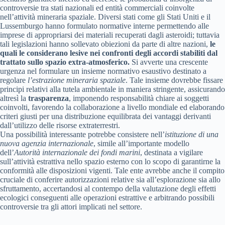
controversie tra stati nazionali ed entità commerciali coinvolte
nell’attività mineraria spaziale. Diversi stati come gli Stati Uniti e il
Lussemburgo hanno formulato normative interne permettendo alle
imprese di appropriarsi dei materiali recuperati dagli asteroidi; tuttavia
tali legislazioni hanno sollevato obiezioni da parte di altre nazioni,
le
quali le considerano lesive nei confronti degli accordi stabiliti dal
trattato sullo spazio extra-atmosferico.
Si avverte una crescente
urgenza nel formulare un insieme normativo esaustivo destinato a
regolare
l’estrazione mineraria spaziale
. Tale insieme dovrebbe fissare
principi relativi alla tutela ambientale in maniera stringente, assicurando
altresì la
trasparenza
, imponendo responsabilità chiare ai soggetti
coinvolti, favorendo la collaborazione a livello mondiale ed elaborando
criteri giusti per una distribuzione equilibrata dei vantaggi derivanti
dall’utilizzo delle risorse extraterrestri.
Una possibilità interessante potrebbe consistere nell’
istituzione di una
nuova agenzia internazionale
, simile all’importante modello
dell’
Autorità internazionale dei fondi marini
, destinata a vigilare
sull’attività estrattiva nello spazio esterno con lo scopo di garantirne la
conformità alle disposizioni vigenti. Tale ente avrebbe anche il compito
cruciale di conferire autorizzazioni relative sia all’esplorazione sia allo
sfruttamento, accertandosi al contempo della valutazione degli effetti
ecologici conseguenti alle operazioni estrattive e arbitrando possibili
controversie tra gli attori implicati nel settore.