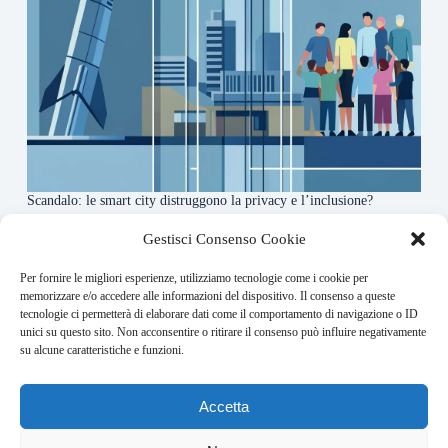
Scandalo: le smart city distruggono la privacy e l’inclusione?
4 Agosto 2026
Gestisci Consenso Cookie
Per fornire le migliori esperienze, utilizziamo tecnologie come i cookie per
About this website
memorizzare e/o accedere alle informazioni del dispositivo. Il consenso a queste
tecnologie ci permetterà di elaborare dati come il comportamento di navigazione o ID
Orbitare ogni giorno trova per te le notizie più rilevanti in
unici su questo sito. Non acconsentire o ritirare il consenso può influire negativamente
ambito space economy.
su alcune caratteristiche e funzioni.
Address:
Accetta
VIA USODIMARE 3 - 37138 - VERONA (VR)
E-Mail: