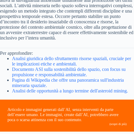
attiva la salvaguardia ambientale unitamente alla promozione dei diritti
sociali. L’attività mineraria nello spazio solleva interrogativi complessi,
esigendo un metodo integrato che contempli differenti discipline e una
prospettiva temporale estesa. Occorre pertanto stabilire un punto
d’incontro tra il desiderio insaziabile di conoscenza e risorse, la
protezione del contesto ambientale cosmico, oltre alla progettazione di
un avvenire extraterrestre capace di essere effettivamente sostenibile ed
inclusivo per l’intera umanità.
Per approfondire:
Analisi giuridica dello sfruttamento risorse spaziali, cruciale per
le implicazioni etiche e ambientali.
Documento ASI sulla sostenibilità dello spazio, con focus su
propulsione e responsabilità ambientale.
Pagina di Wikipedia che offre una panoramica sull'industria
mineraria spaziale.
Analisi delle opportunità a lungo termine dell'asteroid mining.
Articolo e immagini generati dall’AI, senza interventi da parte
dell’essere umano. Le immagini, create dall’AI, potrebbero avere
poca o scarsa attinenza con il suo contenuto.
(scopri di più)