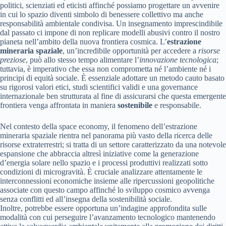
politici, scienziati ed eticisti affinché possiamo progettare un avvenire
in cui lo spazio diventi simbolo di benessere collettivo ma anche
responsabilità ambientale condivisa. Un insegnamento imprescindibile
dal passato ci impone di non replicare modelli abusivi contro il nostro
pianeta nell’ambito della nuova frontiera cosmica. L’
estrazione
mineraria spaziale
, un’incredibile opportunità per accedere a
risorse
preziose
, può allo stesso tempo alimentare l’
innovazione tecnologica
;
tuttavia, è imperativo che essa non comprometta né l’ambiente né i
principi di equità sociale. È essenziale adottare un metodo cauto basato
su rigorosi valori etici, studi scientifici validi e una governance
internazionale ben strutturata al fine di assicurarsi che questa emergente
frontiera venga affrontata in maniera
sostenibile
e responsabile.
Nel contesto della space economy, il fenomeno dell’estrazione
mineraria spaziale rientra nel panorama più vasto della ricerca delle
risorse extraterrestri; si tratta di un settore caratterizzato da una notevole
espansione che abbraccia altresì iniziative come la generazione
d’energia solare nello spazio e i processi produttivi realizzati sotto
condizioni di microgravità. È cruciale analizzare attentamente le
interconnessioni economiche insieme alle ripercussioni geopolitiche
associate con questo campo affinché lo sviluppo cosmico avvenga
senza conflitti ed all’insegna della sostenibilità sociale.
Inoltre, potrebbe essere opportuna un’indagine approfondita sulle
modalità con cui perseguire l’avanzamento tecnologico mantenendo