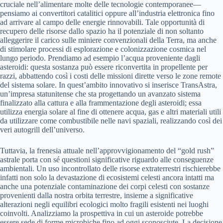
cruciale nell’alimentare molte delle tecnologie contemporanee—
pensiamo ai convertitori catalitici oppure all’industria elettronica fino
ad arrivare al campo delle energie rinnovabili. Tale opportunità di
recupero delle risorse dallo spazio ha il potenziale di non soltanto
alleggerire il carico sulle miniere convenzionali della Terra, ma anche
di stimolare processi di esplorazione e colonizzazione cosmica nel
lungo periodo. Prendiamo ad esempio l’acqua proveniente dagli
asteroidi: questa sostanza può essere riconvertita in propellente per
razzi, abbattendo così i costi delle missioni dirette verso le zone remote
del sistema solare. In quest’ambito innovativo si inserisce TransAstra,
un’impresa statunitense che sta progettando un avanzato sistema
finalizzato alla cattura e alla frammentazione degli asteroidi; essa
utilizza energia solare al fine di ottenere acqua, gas e altri materiali utili
da utilizzare come combustibile nelle navi spaziali, realizzando così dei
veri autogrill dell’universo.
Tuttavia, la frenesia attuale nell’approvvigionamento del “gold rush”
astrale porta con sé questioni significative riguardo alle conseguenze
ambientali. Un uso incontrollato delle risorse extraterrestri rischierebbe
infatti non solo la devastazione di ecosistemi celesti ancora intatti ma
anche una potenziale contaminazione dei corpi celesti con sostanze
provenienti dalla nostra orbita terrestre, insieme a significative
alterazioni negli equilibri ecologici molto fragili esistenti nei luoghi
coinvolti. Analizziamo la prospettiva in cui un asteroide potrebbe
essere sede di forme microbiche fino ad oggi sconosciute. La decisione