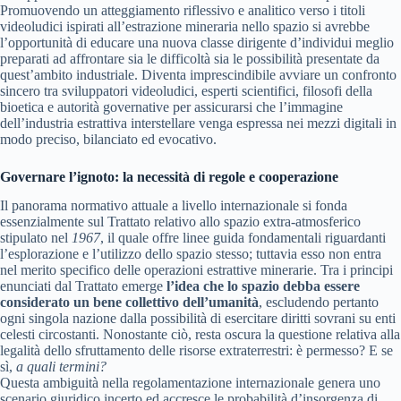
Promuovendo un atteggiamento riflessivo e analitico verso i titoli
videoludici ispirati all’estrazione mineraria nello spazio si avrebbe
l’opportunità di educare una nuova classe dirigente d’individui meglio
preparati ad affrontare sia le difficoltà sia le possibilità presentate da
quest’ambito industriale. Diventa imprescindibile avviare un confronto
sincero tra sviluppatori videoludici, esperti scientifici, filosofi della
bioetica e autorità governative per assicurarsi che l’immagine
dell’industria estrattiva interstellare venga espressa nei mezzi digitali in
modo preciso, bilanciato ed evocativo.
Governare l’ignoto: la necessità di regole e cooperazione
Il panorama normativo attuale a livello internazionale si fonda
essenzialmente sul Trattato relativo allo spazio extra-atmosferico
stipulato nel
1967
, il quale offre linee guida fondamentali riguardanti
l’esplorazione e l’utilizzo dello spazio stesso; tuttavia esso non entra
nel merito specifico delle operazioni estrattive minerarie. Tra i principi
enunciati dal Trattato emerge
l’idea che lo spazio debba essere
considerato un bene collettivo dell’umanità
, escludendo pertanto
ogni singola nazione dalla possibilità di esercitare diritti sovrani su enti
celesti circostanti. Nonostante ciò, resta oscura la questione relativa alla
legalità dello sfruttamento delle risorse extraterrestri: è permesso? E se
sì,
a quali termini?
Questa ambiguità nella regolamentazione internazionale genera uno
scenario giuridico incerto ed accresce le probabilità d’insorgenza di