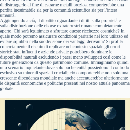
di distruggerlo al fine di estrarne metalli preziosi comporterebbe una
perdita inestimabile sia per la comunità scientifica sia per l’intera
umanità.
Aggiungendo a ciò, il dibattito riguardante i diritti sulla proprietà e
sulla distribuzione delle risorse extraterrestri rimane completamente
aperto. Chi sarà legittimato a sfruttare queste ricchezze cosmiche? In
quale modo potremo assicurare condizioni paritarie nel loro utilizzo ed
evitare squilibri nella suddivisione dei vantaggi derivanti? Si profila
concretamente il rischio di replicare nel contesto spaziale gli errori
storici: stati influenti e aziende private potrebbero dominare le
disponibilità naturali escludendo i paesi meno sviluppati così come le
future generazioni da questo patrimonio comune. Immaginiamo quindi
uno scenario inquietante dove solo poche entità possiedono il controllo
esclusivo su minerali spaziali cruciali; ciò comporterebbe non solo una
crescente dipendenza mondiale ma anche accentuerebbe ulteriormente
le disparità economiche e politiche presenti nel nostro attuale panorama
globale.