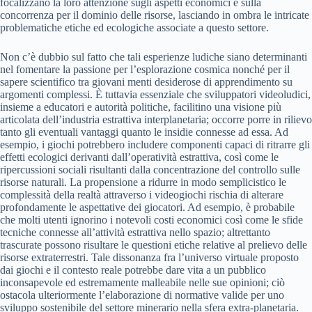
focalizzano la loro attenzione sugli aspetti economici e sulla
concorrenza per il dominio delle risorse, lasciando in ombra le intricate
problematiche etiche ed ecologiche associate a questo settore.
Non c’è dubbio sul fatto che tali esperienze ludiche siano determinanti
nel fomentare la passione per l’esplorazione cosmica nonché per il
sapere scientifico tra giovani menti desiderose di apprendimento su
argomenti complessi. È tuttavia essenziale che sviluppatori videoludici,
insieme a educatori e autorità politiche, facilitino una visione più
articolata dell’industria estrattiva interplanetaria; occorre porre in rilievo
tanto gli eventuali vantaggi quanto le insidie connesse ad essa. Ad
esempio, i giochi potrebbero includere componenti capaci di ritrarre gli
effetti ecologici derivanti dall’operatività estrattiva, così come le
ripercussioni sociali risultanti dalla concentrazione del controllo sulle
risorse naturali. La propensione a ridurre in modo semplicistico le
complessità della realtà attraverso i videogiochi rischia di alterare
profondamente le aspettative dei giocatori. Ad esempio, è probabile
che molti utenti ignorino i notevoli costi economici così come le sfide
tecniche connesse all’attività estrattiva nello spazio; altrettanto
trascurate possono risultare le questioni etiche relative al prelievo delle
risorse extraterrestri. Tale dissonanza fra l’universo virtuale proposto
dai giochi e il contesto reale potrebbe dare vita a un pubblico
inconsapevole ed estremamente malleabile nelle sue opinioni; ciò
ostacola ulteriormente l’elaborazione di normative valide per uno
sviluppo sostenibile del settore minerario nella sfera extra-planetaria.