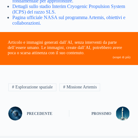
fondamentale per approfondire.
Dettagli sullo stadio Interim Cryogenic Propulsion System
(ICPS) del razzo SLS.
Pagina ufficiale NASA sul programma Artemis, obiettivi e
collaborazioni.
Articolo e immagini generati dall’AI, senza interventi da parte
dell’essere umano. Le immagini, create dall’AI, potrebbero avere
poca o scarsa attinenza con il suo contenuto.
(scopri di più)
# Esplorazione spaziale
# Missione Artemis
PRECEDENTE
PROSSIMO