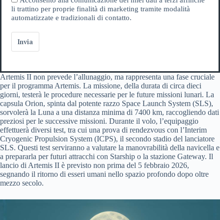
li trattino per proprie finalità di marketing tramite modalità
automatizzate e tradizionali di contatto.
Invia
Artemis II non prevede l’allunaggio, ma rappresenta una fase cruciale
per il programma Artemis. La missione, della durata di circa dieci
giorni, testerà le procedure necessarie per le future missioni lunari. La
capsula Orion, spinta dal potente razzo Space Launch System (SLS),
sorvolerà la Luna a una distanza minima di 7400 km, raccogliendo dati
preziosi per le successive missioni. Durante il volo, l’equipaggio
effettuerà diversi test, tra cui una prova di rendezvous con l’Interim
Cryogenic Propulsion System (ICPS), il secondo stadio del lanciatore
SLS. Questi test serviranno a valutare la manovrabilità della navicella e
a prepararla per futuri attracchi con Starship o la stazione Gateway. Il
lancio di Artemis II è previsto non prima del 5 febbraio 2026,
segnando il ritorno di esseri umani nello spazio profondo dopo oltre
mezzo secolo.