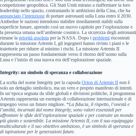
competizione geopolitica. Gli Stati Uniti mirano a riaffermare la loro
leadership nello spazio, contrastando le ambizioni della Cina, che ha
annunciato l’intenzione
di portare astronauti sulla Luna entro il 2030.
Ambedue le nazioni intendono stabilire insediamenti stabili sulla
superficie lunare, aprendo così un nuovo capitolo per l’esplorazione e
la presenza umana nell’ambiente cosmico. La sicurezza degli astronauti
rimane la
priorità assoluta
per la NASA. Dopo i
problemi
riscontrati
durante la missione Artemis I, gli ingegneri hanno rivisto i piani e le
traiettorie per ridurre al minimo i rischi. La missione Artemis II
rappresenta un passo fondamentale verso il ritorno dell’uomo sulla
Luna e l’inizio di una nuova era dell’esplorazione spaziale.
Integrity: un simbolo di speranza e collaborazione
La scelta del nome Integrity per la capsula
Orion di Artemis II
non è
solo un dettaglio simbolico, ma un vero e proprio manifesto di intenti.
In un’epoca segnata da sfide globali e divisioni politiche, il programma
Artemis rappresenta un esempio di collaborazione internazionale e di
impegno verso un futuro migliore. *
La fiducia, il rispetto, l’onestà e
l’umiltà, incarnati dal nome Integrity, sono valori essenziali per
affrontare le sfide dell’esplorazione spaziale e per costruire un mondo
più giusto e sostenibile.
La missione Artemis II, con il suo equipaggio
multiculturale e il suo obiettivo ambizioso, è un simbolo di speranza e
di ispirazione per le generazioni future.