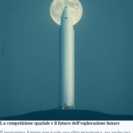
La competizione spaziale e il futuro dell’esplorazione lunare
Il programma Artemis non è solo una sfida tecnologica, ma anche una