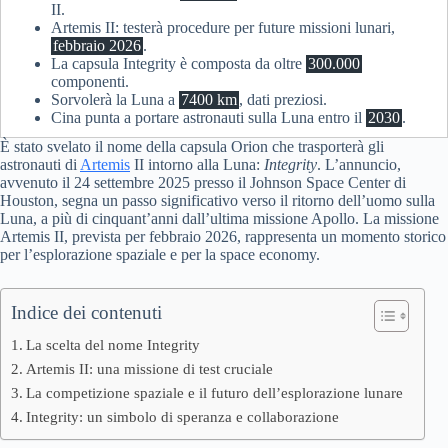
II.
Artemis II: testerà procedure per future missioni lunari,
febbraio 2026
.
La capsula Integrity è composta da oltre
300.000
componenti.
Sorvolerà la Luna a
7400 km
, dati preziosi.
Cina punta a portare astronauti sulla Luna entro il
2030
.
È stato svelato il nome della capsula Orion che trasporterà gli
astronauti di
Artemis
II intorno alla Luna:
Integrity
. L’annuncio,
avvenuto il 24 settembre 2025 presso il Johnson Space Center di
Houston, segna un passo significativo verso il ritorno dell’uomo sulla
Luna, a più di cinquant’anni dall’ultima missione Apollo. La missione
Artemis II, prevista per febbraio 2026, rappresenta un momento storico
per l’esplorazione spaziale e per la space economy.
Indice dei contenuti
La scelta del nome Integrity
Artemis II: una missione di test cruciale
La competizione spaziale e il futuro dell’esplorazione lunare
Integrity: un simbolo di speranza e collaborazione