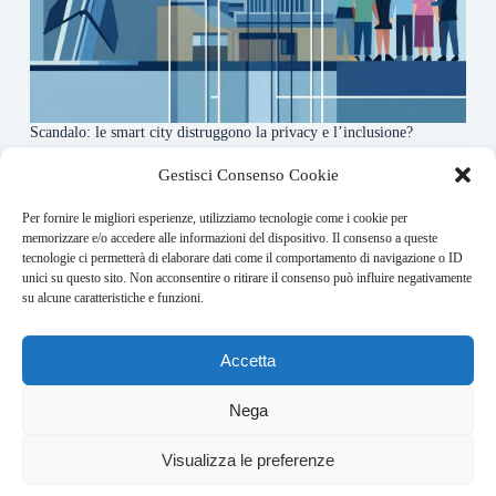
Scandalo: le smart city distruggono la privacy e l’inclusione?
4 Agosto 2026
Gestisci Consenso Cookie
Per fornire le migliori esperienze, utilizziamo tecnologie come i cookie per
About this website
memorizzare e/o accedere alle informazioni del dispositivo. Il consenso a queste
tecnologie ci permetterà di elaborare dati come il comportamento di navigazione o ID
Orbitare ogni giorno trova per te le notizie più rilevanti in
unici su questo sito. Non acconsentire o ritirare il consenso può influire negativamente
ambito space economy.
su alcune caratteristiche e funzioni.
Address:
Accetta
VIA USODIMARE 3 - 37138 - VERONA (VR)
E-Mail:
Nega
redazione@bullet-network.com
Network:
4
Visualizza le preferenze
bullet-network.com